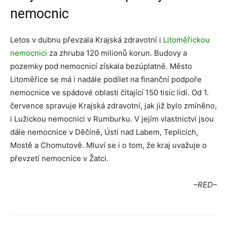
nemocnic
Letos v dubnu převzala Krajská zdravotní i
Litoměřickou
nemocnici
za zhruba 120 milionů korun. Budovy a
pozemky pod nemocnicí získala bezúplatně. Město
Litoměřice se má i nadále podílet na finanční podpoře
nemocnice ve spádové oblasti čítající 150 tisíc lidí. Od 1.
července spravuje Krajská zdravotní, jak již bylo zmíněno,
i Lužickou nemocnici v Rumburku. V jejím vlastnictví jsou
dále nemocnice v Děčíně, Ústí nad Labem, Teplicích,
Mostě a Chomutově. Mluví se i o tom, že kraj uvažuje o
převzetí nemocnice v Žatci.
–RED–