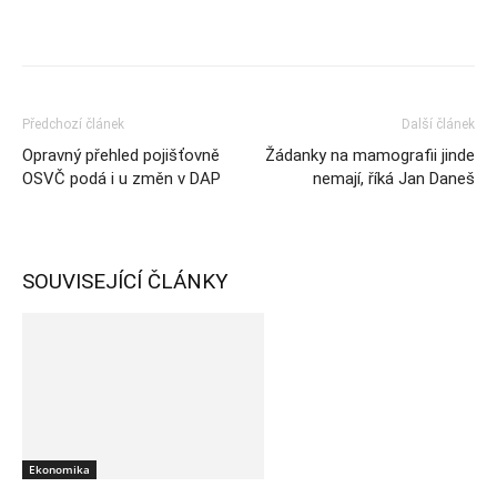
Předchozí článek
Další článek
Opravný přehled pojišťovně
Žádanky na mamografii jinde
OSVČ podá i u změn v DAP
nemají, říká Jan Daneš
SOUVISEJÍCÍ ČLÁNKY
Ekonomika