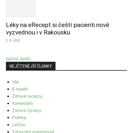
Léky na eRecept si čeští pacienti nově
vyzvednou i v Rakousku
5. 8. 2026
Načíst další
NEJČTENĚJŠÍ ČLÁNKY
Vše
E-health
Zdravé recepty
Komentáře
Zdravé Zprávy
Politika
Léčiva
Zdravotní gramotnost