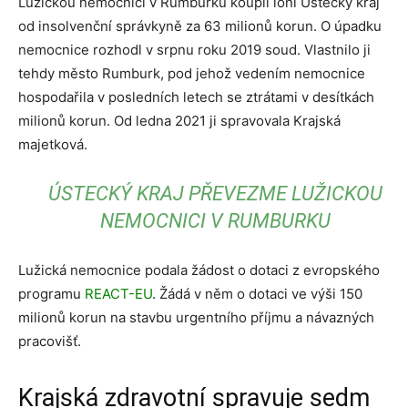
Lužickou nemocnici v Rumburku koupil loni Ústecký kraj
od insolvenční správkyně za 63 milionů korun. O úpadku
nemocnice rozhodl v srpnu roku 2019 soud. Vlastnilo ji
tehdy město Rumburk, pod jehož vedením nemocnice
hospodařila v posledních letech se ztrátami v desítkách
milionů korun. Od ledna 2021 ji spravovala Krajská
majetková.
ÚSTECKÝ KRAJ PŘEVEZME LUŽICKOU
NEMOCNICI V RUMBURKU
Lužická nemocnice podala žádost o dotaci z evropského
programu
REACT-EU
. Žádá v něm o dotaci ve výši 150
milionů korun na stavbu urgentního příjmu a návazných
pracovišť.
Krajská zdravotní spravuje sedm