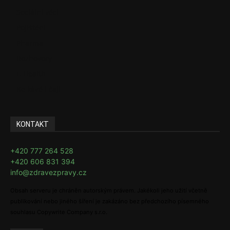
Sociální věci
Pojištění
Pharma
Rozhovory
E-Health
Ke kávě i čaji
KONTAKT
+420 777 264 528
+420 606 831 394
info@zdravezpravy.cz
Obsah serveru je chráněn autorským právem. Jakékoli jeho užití včetně
publikování nebo jiného šíření je zakázáno bez předchozího písemného
souhlasu Copywrite Company s.r.o.