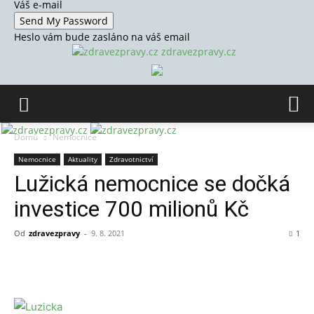
Váš e-mail
Heslo vám bude zasláno na váš email
zdravezpravy.cz
Domů
Nemocnice
Nemocnice
Aktuality
Zdravotnictví
Lužická nemocnice se dočká
investice 700 milionů Kč
Od
zdravezpravy
-
9. 8. 2021
1