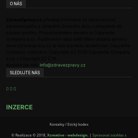
O NÁS
ZdraveZpravy.cz
přinášejí informace ze zdravotnictví,
zdravotní péče a zdravého životního stylu s přesahem do
sociální politiky. Provozovatelem serveru je Copywrite
Company s.r.o. Publikování nebo další šíření obsahu serveru
www.zdravezpravy.cz je bez souhlasu společnosti Copywrite
Company zakázáno. Copyright [c] 2020 Copywrite Company
s.r.o. / Copyright [c] ČTK.
Kontaktujte nás:
info@zdravezpravy.cz
SLEDUJTE NÁS
INZERCE
Kontakty / Etický kodex
© Realizace © 2018,
Xcreative - webdesign
. |
Spravovat souhlas s