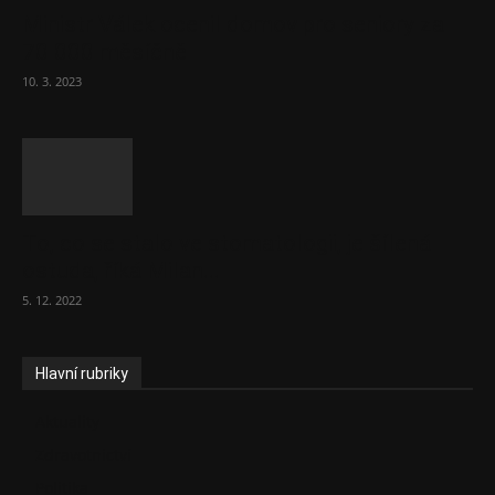
Ministr Válek ocenil domov pro seniory za
70 000 měsíčně
10. 3. 2023
To, co se stalo ve stomatologii, je šílená
ostuda, říká Milan...
5. 12. 2022
Hlavní rubriky
Aktuality
Zdravotnictví
Politika