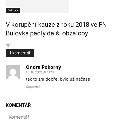
Politika
V korupční kauze z roku 2018 ve FN
Bulovka padly další obžaloby
1 komentář
Ondra Pokorný
10. 8. 2021 At 11:11
tak to zní dobře, bylo už načase
Odpověď
KOMENTÁŘ