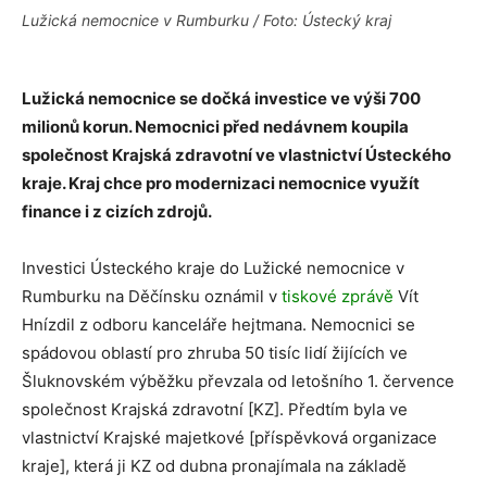
Lužická nemocnice v Rumburku / Foto: Ústecký kraj
Lužická nemocnice se dočká investice ve výši 700
milionů korun. Nemocnici před nedávnem koupila
společnost Krajská zdravotní ve vlastnictví Ústeckého
kraje. Kraj chce pro modernizaci nemocnice využít
finance i z cizích zdrojů.
Investici Ústeckého kraje do Lužické nemocnice v
Rumburku na Děčínsku oznámil v
tiskové zprávě
Vít
Hnízdil z odboru kanceláře hejtmana. Nemocnici se
spádovou oblastí pro zhruba 50 tisíc lidí žijících ve
Šluknovském výběžku převzala od letošního 1. července
společnost Krajská zdravotní [KZ]. Předtím byla ve
vlastnictví Krajské majetkové [příspěvková organizace
kraje], která ji KZ od dubna pronajímala na základě