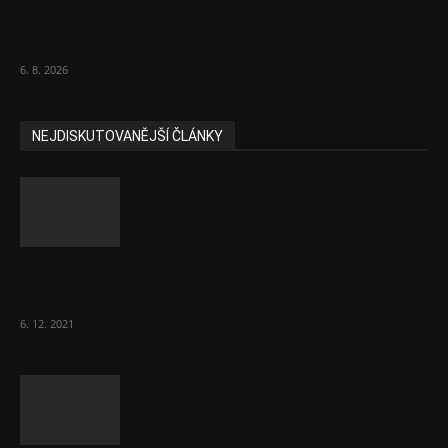
V korupční kauze z roku 2018 ve FN Bulovka
padly další...
6. 8. 2026
NEJDISKUTOVANĚJŠÍ ČLÁNKY
Část lékařů tvrdě zaútočila na prezidenta
ČLK Kubka
6. 12. 2021