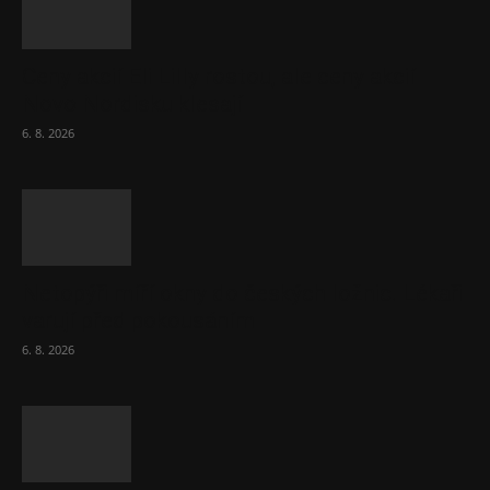
Ceny akcií Eli Lilly rostou, ale ceny akcií
Novo Nordisku klesají
6. 8. 2026
Netopýři míří okny do českých ložnic. Lékaři
varují před pokousáním
6. 8. 2026