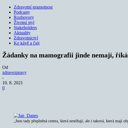
Zdravotní gramotnost
Podcasty
Rozhovory
Životní styl
Stakeholders
Aktuality
Zdravotnictví
Ke kávě a čaji
Žádanky na mamografii jinde nemají, říká
Od
zdravezpravy
-
10. 8. 2021
0
Sdílet
„Jsou tady přeplněná centra, která nestíhají, ale i taková, která mají