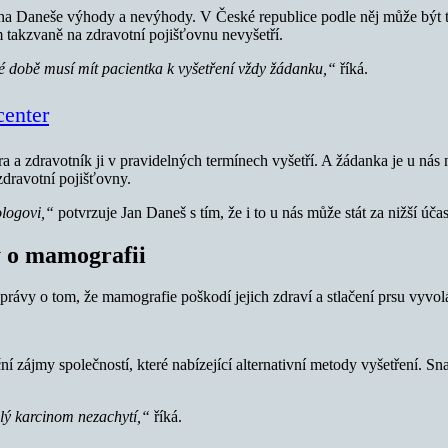
ana Daneše výhody a nevýhody. V České republice podle něj může být t
 takzvaně na zdravotní pojišťovnu nevyšetří.
né době musí mít pacientka k vyšetření vždy žádanku,“
říká.
center
a a zdravotník ji v pravidelných termínech vyšetří. A žádanka je u nás 
zdravotní pojišťovny.
ologovi,“
potvrzuje Jan Daneš s tím, že i to u nás může stát za nižší úča
y o mamografii
rávy o tom, že mamografie poškodí jejich zdraví a stlačení prsu vyvol
 zájmy společností, které nabízející alternativní metody vyšetření. Sn
lý karcinom nezachytí,“
říká.