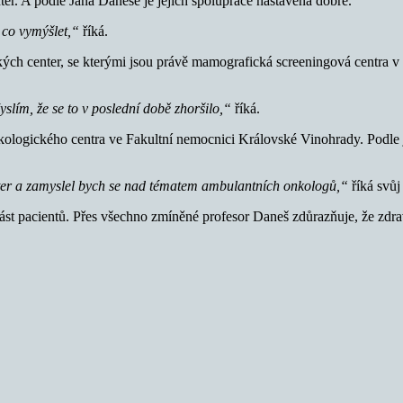
er. A podle Jana Daneše je jejich spolupráce nastavena dobře.
 co vymýšlet,“
říká.
kých center, se kterými jsou právě mamografická screeningová centra v
yslím, že se to v poslední době zhoršilo,“
říká.
kologického centra ve Fakultní nemocnici Královské Vinohrady. Podle 
enter a zamyslel bych se nad tématem ambulantních onkologů,“
říká svůj
 část pacientů. Přes všechno zmíněné profesor Daneš zdůrazňuje, že zdr