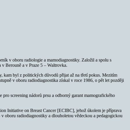
rník v oboru radiologie a mamodiagnostiky. Založil a spolu s
a v Berouně a v Praze 5 – Waltrovka.
, kam byl z politických důvodů přijat až na třetí pokus. Mezitím
tupně v oboru radiodiagnostika získal v roce 1986, o pět let později
 pro screening nádorů prsu a odborný garant mamografického
on Initiative on Breast Cancer [ECIBC], jehož úkolem je příprava
o v oboru radiodiagnostiky a dlouholetou vědeckou a pedagogickou