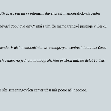
% účast žen na vyšetřeních stávající síť mamografických center
ednávací dobu dva dny,“
říká s tím, že mamografické přístroje v Česku
kendu.
V těch nemocničních screeningových centrech tomu tak často
ých center, na jednom mamografickém přístroji můžete dělat 15 tisíc
cí sítě screeningových center už u nás podle něj nedojde.