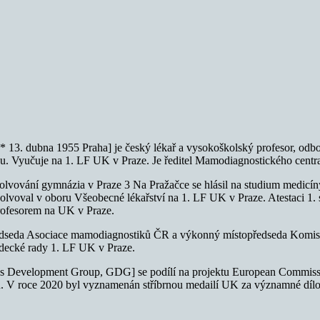
[* 13. dubna 1955 Praha] je český lékař a vysokoškolský profesor, odbo
su. Vyučuje na 1. LF UK v Praze. Je ředitel Mamodiagnostického centr
solvování gymnázia v Praze 3 Na Pražačce se hlásil na studium medicíny
olvoval v oboru Všeobecné lékařství na 1. LF UK v Praze. Atestaci 1. s
 profesorem na UK v Praze.
ředseda Asociace mamodiagnostiků ČR a výkonný místopředseda Komise
ědecké rady 1. LF UK v Praze.
nes Development Group, GDG] se podílí na projektu European Commissi
gu. V roce 2020 byl vyznamenán stříbrnou medailí UK za významné díl