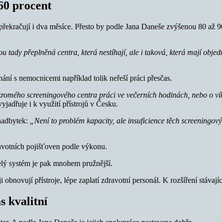
60 procent
ekračují i dva měsíce. Přesto by podle Jana Daneše zvýšenou 80 až 90
Jsou tady přeplněná centra, která nestíhají, ale i taková, která mají obj
nání s nemocnicemi například tolik neřeší práci přesčas.
ukromého screeningového centra práci ve večerních hodinách, nebo o ví
vyjadřuje i k využití přístrojů v Česku.
 nadbytek:
„Není to problém kapacity, ale insuficience těch screeningov
avotních pojišťoven podle výkonu.
celý systém je pak mnohem pružnější.
bnovují přístroje, lépe zaplatí zdravotní personál. K rozšíření stávají
s kvalitní