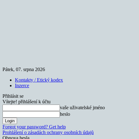
Pátek, 07. srpna 2026
Kontakty / Etický kodex
Inzerce
Přihlásit se
Vítejte! přihlášení k účtu
vaše uživatelské jméno
heslo
Forgot your password? Get help
Prohlášení o zásadách ochrany osobních údajů
Obnova hesla