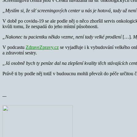
Screeningová centra jsou v Česku navázána na síť onkologických cent
„Myslím si, že síť screeningových center u nás je hotová, tady už není
V době po covidu-19 se ale podle něj o něco zhoršil servis onkologic
kvůli tomu, že nespadá do jeho místní působnosti.
„Nakonec tu pacientku někdo vezme, není tady velké prodlení
[…]
. M
V podcastu
ZdraveZpravy.cz
se vyjadřuje i k vybudování velkého on
a zdravotní sestry.
„Já osobně bych ty peníze dal na zlepšení kvality těch stávajících c
Právě ti by podle něj totiž v budoucnu mohli převzít do péče určitou
—