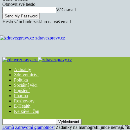
Obnovit své heslo
Váš e-mail
Heslo vám bude zasláno na váš email
zdravezpravy.cz
Aktuality
Zdravotnictví
Politika
Sociální věci
Pojištění
Pharma
Rozhovory
E-Health
Ke kávě i čaji
Domů
Zdravotní gramotnost
Žádanky na mamografii jinde nemají, ří