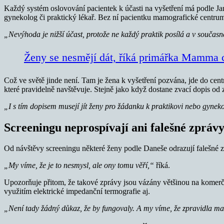
Každý systém oslovování pacientek k účasti na vyšetření má podle J
gynekolog či praktický lékař. Bez ní pacientku mamografické centrum
„Nevýhoda je nižší účast, protože ne každý praktik posílá a v součas
Ženy se nesmějí dát, říká primářka Mamma 
Což ve světě jinde není. Tam je žena k vyšetření pozvána, jde do centr
které pravidelně navštěvuje. Stejně jako když dostane zvací dopis od 
„I s tím dopisem musejí jít ženy pro žádanku k praktikovi nebo gynek
Screeningu neprospívají ani falešné zpráv
Od návštěvy screeningu některé ženy podle Daneše odrazují falešné zp
„My víme, že je to nesmysl, ale ony tomu věří,“
říká.
Upozorňuje přitom, že takové zprávy jsou vázány většinou na komerční
využitím elektrické impedanční termografie aj.
„Není tady žádný důkaz, že by fungovaly. A my víme, že zpravidla ma