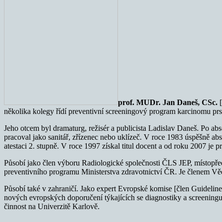
prof. MUDr. Jan Daneš, CSc.
několika kolegy řídí preventivní screeningový program karcinomu pr
Jeho otcem byl dramaturg, režisér a publicista Ladislav Daneš. Po ab
pracoval jako sanitář, zřízenec nebo uklízeč. V roce 1983 úspěšně abs
atestaci 2. stupně. V roce 1997 získal titul docent a od roku 2007 je
Působí jako člen výboru Radiologické společnosti ČLS JEP, místop
preventivního programu Ministerstva zdravotnictví ČR. Je členem V
Působí také v zahraničí. Jako expert Evropské komise [člen Guideli
nových evropských doporučení týkajících se diagnostiky a screenin
činnost na Univerzitě Karlově.