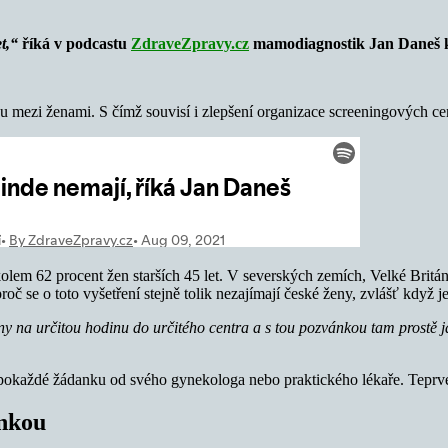
t,“
říká v podcastu
ZdraveZpravy.cz
mamodiagnostik Jan Daneš k 
u mezi ženami. S čímž souvisí i zlepšení organizace screeningových cen
lem 62 procent žen starších 45 let. V severských zemích, Velké Britán
 se o toto vyšetření stejně tolik nezajímají české ženy, zvlášť když je
y na určitou hodinu do určitého centra a s tou pozvánkou tam prostě 
pokaždé žádanku od svého gynekologa nebo praktického lékaře. Teprve 
ankou