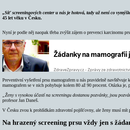
„Síť screeningových center u nás je hotová, tady už není co vymýšle
45 let věku v Česku.
Nyní je podle něj naopak třeba zvýšit zájem o prevenci karcinomu prs
Preventivní vyšetření prsu mamografem u nás pravidelně navštěvuje ko
mamografem se v nich pohybuje kolem 80 až 90 procent. Otázka je, proč
„Ženy s vysokou účastí na
screeningu dostanou pozvánky, jsou pozván
profesor Jan Daneš.
V Česku zvou k prohlídkám zdravotní pojišťovny, ale ženy musí mít 
Na hrazený screening prsu vždy jen s žád