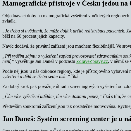
Mamografické přístroje v Česku jedou na 
Objednávací doby na mamografická vyšetření v některých regionech př
zvládla.
„Je třeba si uvědomit, že může dojít k určité redistribuci pacientek. 
běží na 60 procent jejich kapacity.
Navíc dodává, že privátní zařízení jsou mnohem flexibilnější. Ve srov
„Při vyšším zájmu o vyšetření zaplatí provozovatel zdravotníkům so
není,“
vysvětluje Jan Daneš v podcastu
ZdraveZpravy.cz
, v němž se 
Podle něj jsou u nás dokonce regiony, kde je přístrojového vybavení
vyšetření a dělá se třeba sedm tisíc,“
říká.
Za dobrý krok pak považuje úhradu screeningových vyšetření od zdr
„Čím více vyšetření udělám, tím více dostanu peněz,“
říká s tím, že 
Především soukromá zařízení jsou tak dostatečně motivována. Rychleji o
Jan Daneš: Systém screening center je u ná