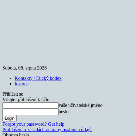
Sobota, 08. srpna 2026
Kontakty / Etický kodex
Inzerce
Přihlásit se
Vítejte! přihlášení k účtu
vaše uživatelské jméno
heslo
Forgot your password? Get help
Prohlášení o zásadách ochrany osobních údajů
Obnova hesla