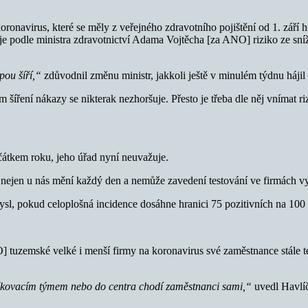
koronavirus, které se měly z veřejného zdravotního pojištění od 1. září 
e podle ministra zdravotnictví Adama Vojtěcha [za ANO] riziko ze sníž
pou šíří,“
zdůvodnil změnu ministr, jakkoli ještě v minulém týdnu hájil 
em šíření nákazy se nikterak nezhoršuje. Přesto je třeba dle něj vnímat r
átkem roku, jeho úřad nyní neuvažuje.
se nejen u nás mění každý den a nemůže zavedení testování ve firmách vy
sl, pokud celoplošná incidence dosáhne hranici 75 pozitivních na 100 t
tuzemské velké i menší firmy na koronavirus své zaměstnance stále test
 očkovacím týmem nebo do centra chodí zaměstnanci sami,“
uvedl Havlí