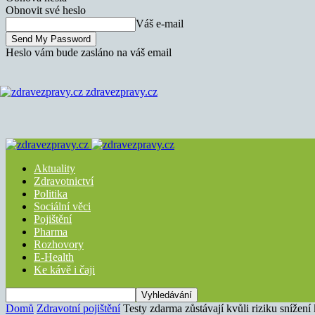
Obnovit své heslo
Váš e-mail
Heslo vám bude zasláno na váš email
zdravezpravy.cz
Aktuality
Zdravotnictví
Politika
Sociální věci
Pojištění
Pharma
Rozhovory
E-Health
Ke kávě i čaji
Domů
Zdravotní pojištění
Testy zdarma zůstávají kvůli riziku snížení