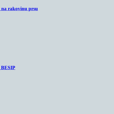
u na rakovinu prsu
je BESIP