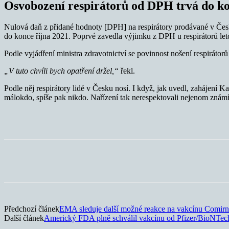
Osvobození respirátorů od DPH trvá do ko
Nulová daň z přidané hodnoty [DPH] na respirátory prodávané v Česku
do konce října 2021. Poprvé zavedla výjimku z DPH u respirátorů leto
Podle vyjádření ministra zdravotnictví se povinnost nošení respirátor
„V tuto chvíli bych opatření držel,“
řekl.
Podle něj respirátory lidé v Česku nosí. I když, jak uvedl, zahájení K
málokdo, spíše pak nikdo. Nařízení tak nerespektovali nejenom známí um
Sdílet
Předchozí článek
EMA sleduje další možné reakce na vakcínu Comirn
Další článek
Americký FDA plně schválil vakcínu od Pfizer/BioNTec