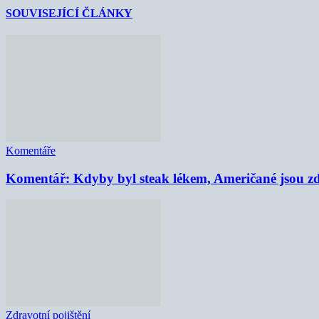
SOUVISEJÍCÍ ČLÁNKY
Komentáře
Komentář: Kdyby byl steak lékem, Američané jsou zd
Zdravotní pojištění