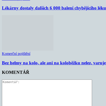
Lékárny dostaly dalších 6 000 balení chybějícího lék
Komerční pojištění
Bez helmy na kolo, ale ani na koloběžku nelez, varu
KOMENTÁŘ