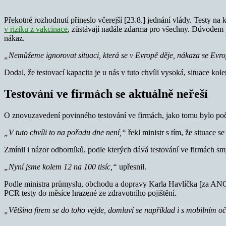
Překotné rozhodnutí přineslo včerejší [23.8.] jednání vlády. Testy na 
v riziku z vakcinace
, zůstávají nadále zdarma pro všechny. Důvodem j
nákaz.
„Nemůžeme ignorovat situaci, která se v Evropě děje, nákaza se Evro
Dodal, že testovací kapacita je u nás v tuto chvíli vysoká, situace kol
Testování ve firmách se aktuálně neřeší
O znovuzavedení povinného testování ve firmách, jako tomu bylo poč
„V tuto chvíli to na pořadu dne není,“
řekl ministr s tím, že situace 
Zmínil i názor odborníků, podle kterých dává testování ve firmách smy
„Nyní jsme kolem 12 na 100 tisíc,“
upřesnil.
Podle ministra průmyslu, obchodu a dopravy Karla Havlíčka [za ANO] 
PCR testy do měsíce hrazené ze zdravotního pojištění.
„Většina firem se do toho vejde, domluví se například i s mobilním