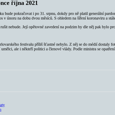
nce října 2021
 bude pokračovat i po 31. srpnu, dokdy pro ně platil generální pardon
s v únoru na dobu dvou měsíců. S ohledem na šíření koronaviru a stále 
ů rušit nebude. Její opětovné zavedení na podzim by dle něj pak bylo p
arlovarského festivalu příliš šťastné nebylo. Z něj se do médií dostaly 
ělci, ale i někteří politici a členové vlády. Podle ministra se opatřen
aty
h