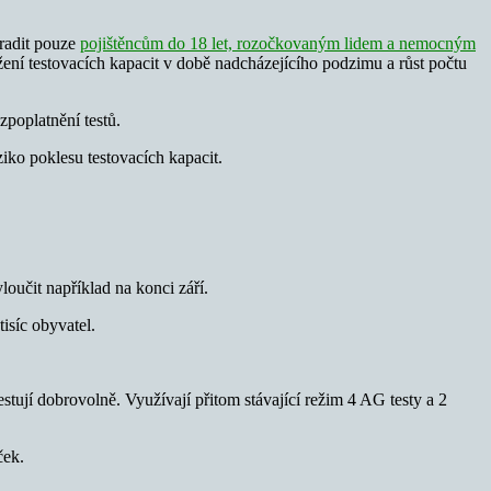
hradit pouze
pojištěncům do 18 let, rozočkovaným lidem a nemocným
ení testovacích kapacit v době nadcházejícího podzimu a růst počtu
zpoplatnění testů.
iziko poklesu testovacích kapacit.
loučit například na konci září.
isíc obyvatel.
ují dobrovolně. Využívají přitom stávající režim 4 AG testy a 2
ček.