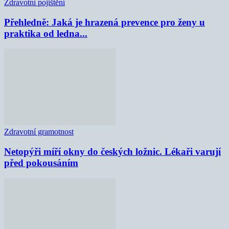
Zdravotní pojištění
Přehledně: Jaká je hrazená prevence pro ženy u
praktika od ledna...
Zdravotní gramotnost
Netopýři míří okny do českých ložnic. Lékaři varují
před pokousáním