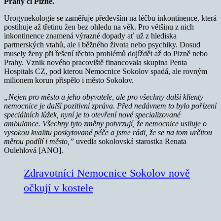
Prahy či Plzně.
Urogynekologie se zaměřuje především na léčbu inkontinence, která
postihuje až třetinu žen bez ohledu na věk. Pro většinu z nich
inkontinence znamená výrazné dopady ať už z hlediska
partnerských vtahů, ale i běžného života nebo psychiky. Dosud
musely ženy při řešení těchto problémů dojíždět až do Plzně nebo
Prahy. Vznik nového pracoviště financovala skupina Penta
Hospitals CZ, pod kterou Nemocnice Sokolov spadá, ale rovným
milionem korun přispělo i město Sokolov.
„Nejen pro město a jeho obyvatele, ale pro všechny další klienty
nemocnice je další pozitivní zpráva. Před nedávnem to bylo pořízení
speciálních lůžek, nyní je to otevření nové specializované
ambulance. Všechny tyto změny potvrzují, že nemocnice usiluje o
vysokou kvalitu poskytované péče a jsme rádi, že se na tom určitou
měrou podílí i město,”
uvedla sokolovská starostka Renata
Oulehlová [ANO].
Zdravotníci Nemocnice Sokolov nově
očkují v kostele