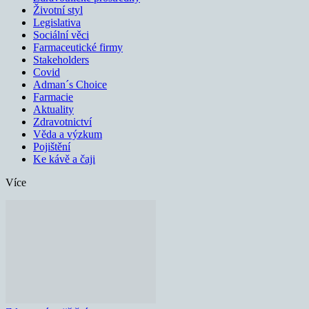
Životní styl
Legislativa
Sociální věci
Farmaceutické firmy
Stakeholders
Covid
Adman´s Choice
Farmacie
Aktuality
Zdravotnictví
Věda a výzkum
Pojištění
Ke kávě a čaji
Více