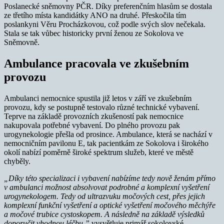
Poslanecké sněmovny PČR. Díky preferenčním hlasům se dostala
ze třetího místa kandidátky ANO na druhé. Přeskočila tím
poslankyni Věru Procházkovou, což podle svých slov nečekala.
Stala se tak vůbec historicky první ženou ze Sokolova ve
Sněmovně.
Ambulance pracovala ve zkušebním
provozu
Ambulanci nemocnice spustila již letos v září ve zkušebním
provozu, kdy se postupně testovalo různé technické vybavení.
Teprve na základě provozních zkušeností pak nemocnice
nakupovala potřebné vybavení. Do plného provozu pak
urogynekologie přešla od prosince. Ambulance, která se nachází v
nemocničním pavilonu E, tak pacientkám ze Sokolova i širokého
okolí nabízí poměrně široké spektrum služeb, které ve městě
chyběly.
„Díky této specializaci i vybavení nabízíme tedy nově ženám přímo
v ambulanci možnost absolvovat podrobné a komplexní vyšetření
urogynekologem. Tedy od ultrazvuku močových cest, přes jejich
komplexní funkční vyšetření a optické vyšetření močového měchýře
a močové trubice cystoskopem. A následně na základě výsledků
doporučit vhodnou léčbu,”
vysvětluje primář sokolovské