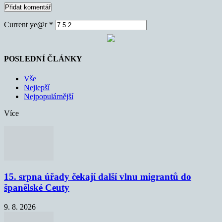
Current ye@r
*
POSLEDNÍ ČLÁNKY
Vše
Nejlepší
Nejpopulárnější
Více
15. srpna úřady čekají další vlnu migrantů do
španělské Ceuty
9. 8. 2026