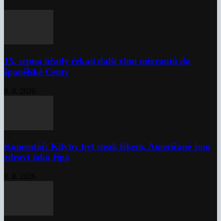
15. srpna úřady čekají další vlnu migrantů do
španělské Ceuty
9. 8. 2026
Komentář: Kdyby byl steak lékem, Američané jsou
zdraví jako řípa
8. 8. 2026