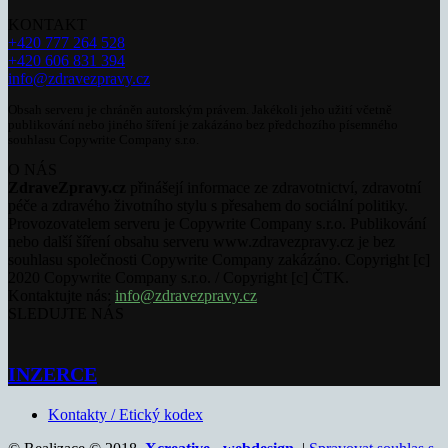
KONTAKT
+420 777 264 528
+420 606 831 394
info@zdravezpravy.cz
Obsah serveru je chráněn autorským právem. Jakékoli jeho užití včetně
publikování nebo jiného šíření je zakázáno bez předchozího písemného
souhlasu Copywrite Company s.r.o.
O NÁS
ZdraveZpravy.cz
přinášejí informace ze zdravotnictví, zdravotní
péče a zdravého životního stylu s přesahem do sociální politiky.
Provozovatelem serveru je Copywrite Company s.r.o. Publikování
nebo další šíření obsahu serveru www.zdravezpravy.cz je bez
souhlasu společnosti Copywrite Company zakázáno. Copyright [c]
2020 Copywrite Company s.r.o. / Copyright [c] ČTK.
Kontaktujte nás:
info@zdravezpravy.cz
SLEDUJTE NÁS
INZERCE
Kontakty / Etický kodex