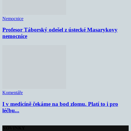
Nemocnice
Profesor Táborský odešel z ústecké Masarykovy
nemocnice
Komentáře
I v medicíně čekáme na bod zlomu. Platí to i pro
léčbu...
NOVINKY