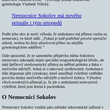
gynekologie Vladimír Velický.
Nemocnice Sokolov má nového
primáře i tým ortopedů
Podle jeho slov je navíc výhoda, že ambulance má přímou vazbu na
nemocnici, ve které sídlí:
„Pokud je totiž potřebn
é
prov
é
st opera
ční
zákrok, mohou ho ženy absolvovat přímo na zdejším
gynekologick
é
m oddělení.”
Dále upozornil, že ze samotného příspěvku města Sokolova
nemocnice zakoupila nejen speciální urogynekologické křeslo, ale
také špičkový urodynamický přístroj na měření průtoku a tlaku v
močovém měchýři. Jedná se o takzvaný uroflowmetr. Ambulance
dále disponuje pěti cytoskopy, které umožňují vyšetření vnitřního
povrchu dutiny močového měchýře a močové trubice. Výhodou
všech uvedených přístrojů je, že jde o ambulantní neinvazivní
vyšetření, která jsou šetrná k pacientkám.
O Nemocnici Sokolov
Nemocnice Sokolov vznikla jako městské zdravotnické zařízení v