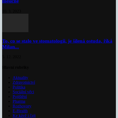
měsíčně
10. 3. 2023
To, co se stalo ve stomatologii, je šílená ostuda, říká
Milan...
5. 12. 2022
Hlavní rubriky
Aktuality
Zdravotnictví
Politika
Sociální věci
Pojištění
Pharma
Rozhovory
E-Health
Ke kávě i čaji