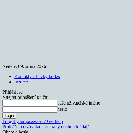
Neděle, 09. srpna 2026
Kontakty / Etický kodex
Inzerce
Přihlásit se
Vítejte! přihlášení k účtu
vaše uživatelské jméno
heslo
Forgot your password? Get help
Prohlášení o zásadách ochrany osobních údajů
Obnova hesla