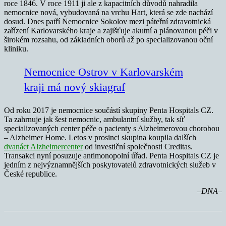
roce 1846. V roce 1911 ji ale z kapacitních důvodů nahradila
nemocnice nová, vybudovaná na vrchu Hart, která se zde nachází
dosud. Dnes patří Nemocnice Sokolov mezi páteřní zdravotnická
zařízení Karlovarského kraje a zajišťuje akutní a plánovanou péči v
širokém rozsahu, od základních oborů až po specializovanou oční
kliniku.
Nemocnice Ostrov v Karlovarském
kraji má nový skiagraf
Od roku 2017 je nemocnice součástí skupiny Penta Hospitals CZ.
Ta zahrnuje jak šest nemocnic, ambulantní služby, tak síť
specializovaných center péče o pacienty s Alzheimerovou chorobou
– Alzheimer Home. Letos v prosinci skupina koupila dalších
dvanáct Alzheimercenter
od investiční společnosti Creditas.
Transakci nyní posuzuje antimonopolní úřad. Penta Hospitals CZ je
jedním z nejvýznamnějších poskytovatelů zdravotnických služeb v
České republice.
–DNA–