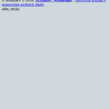
© Realizace © 2018,
Xcreative - webdesign
. |
Spravovat souhlas s
nastavením osobních údajů
.
adm_sticky