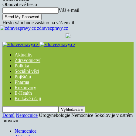
Obnovit své heslo
Váš e-mail
Heslo vám bude zasláno na váš email
zdravezpravy.cz
Aktuality
Zdravotnictví
Politika
Sociální věci
Pojištění
Pharma
Rozhovory
E-Health
Ke kávě i čaji
Domů
Nemocnice
Urogynekologie Nemocnice Sokolov je v ostrém
provozu
Nemocnice