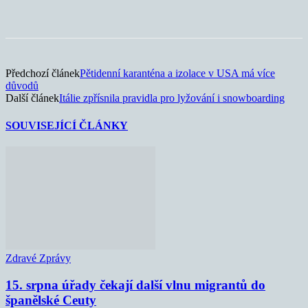
Předchozí článek
Pětidenní karanténa a izolace v USA má více
důvodů
Další článek
Itálie zpřísnila pravidla pro lyžování i snowboarding
SOUVISEJÍCÍ ČLÁNKY
Zdravé Zprávy
15. srpna úřady čekají další vlnu migrantů do
španělské Ceuty