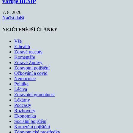
varuje BESIP
7. 8. 2026
Načíst další
NEJČTENĚJŠÍ ČLÁNKY
Vše
E-health
Zdravé recepty
Komentáře
Zdravé Zprávy
Zdravotní pojištění
Očkování a covid
Nemocnice
Politika
Léčiva
Zdravotní gramotnost
Lékárny
Podcasty
Rozhovory
Ekonomika
Sociální pojištění
Komerční pojištění
Zdravotnické prostředky