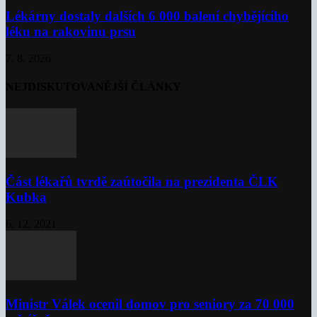
Lékárny dostaly dalších 6 000 balení chybějícího
léku na rakovinu prsu
7. 8. 2026
NEJDISKUTOVANĚJŠÍ ČLÁNKY
Část lékařů tvrdě zaútočila na prezidenta ČLK
Kubka
6. 12. 2021
Ministr Válek ocenil domov pro seniory za 70 000