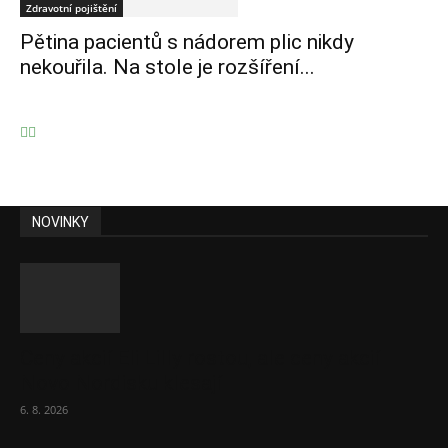
Zdravotní pojištění
Pětina pacientů s nádorem plic nikdy
nekouřila. Na stole je rozšíření...
NOVINKY
Ceny akcií Eli Lilly rostou, ale ceny akcií
Novo Nordisku klesají
6. 8. 2026