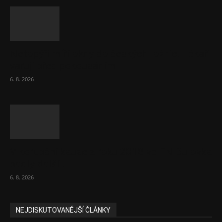
Netopýři míří okny do českých ložnic. Lékaři
varují před pokousáním
6. 8. 2026
V korupční kauze z roku 2018 ve FN Bulovka
padly další...
6. 8. 2026
NEJDISKUTOVANĚJŠÍ ČLÁNKY