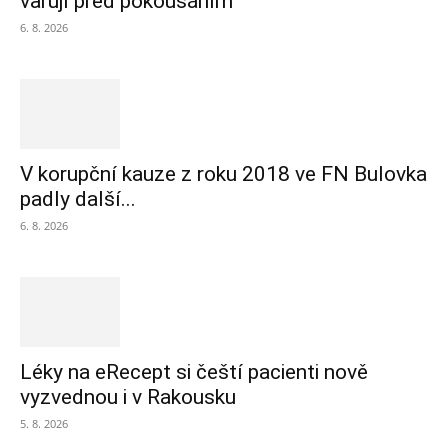
varují před pokousáním
6. 8. 2026
V korupční kauze z roku 2018 ve FN Bulovka
padly další...
6. 8. 2026
Léky na eRecept si čeští pacienti nově
vyzvednou i v Rakousku
5. 8. 2026