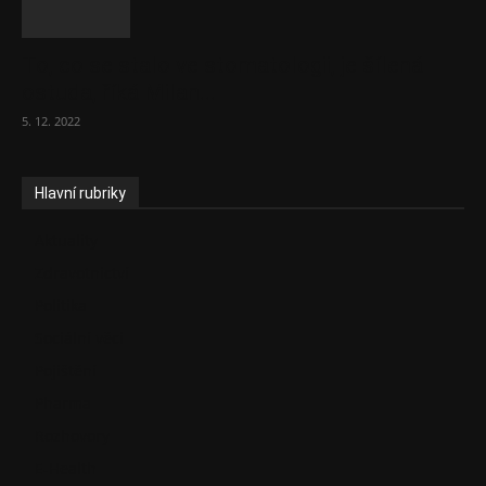
To, co se stalo ve stomatologii, je šílená
ostuda, říká Milan...
5. 12. 2022
Hlavní rubriky
Aktuality
Zdravotnictví
Politika
Sociální věci
Pojištění
Pharma
Rozhovory
E-Health