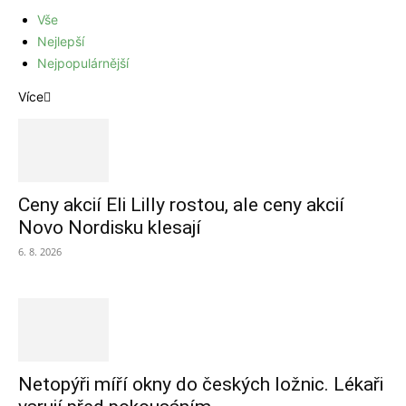
Vše
Nejlepší
Nejpopulárnější
Více
Ceny akcií Eli Lilly rostou, ale ceny akcií
Novo Nordisku klesají
6. 8. 2026
Netopýři míří okny do českých ložnic. Lékaři