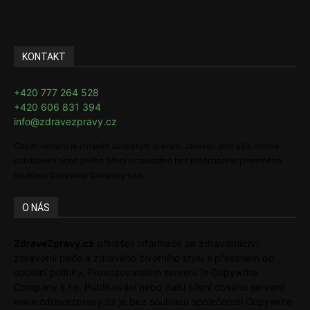
Ke kávě i čaji
KONTAKT
+420 777 264 528
+420 606 831 394
info@zdravezpravy.cz
Obsah serveru je chráněn autorským právem. Jakékoli jeho užití včetně
publikování nebo jiného šíření je zakázáno bez předchozího písemného
souhlasu Copywrite Company s.r.o.
O NÁS
ZdraveZpravy.cz
přinášejí informace ze zdravotnictví,
zdravotní péče a zdravého životního stylu s přesahem do
sociální politiky. Provozovatelem serveru je Copywrite
Company s.r.o. Publikování nebo další šíření obsahu serveru
www.zdravezpravy.cz je bez souhlasu společnosti Copywrite