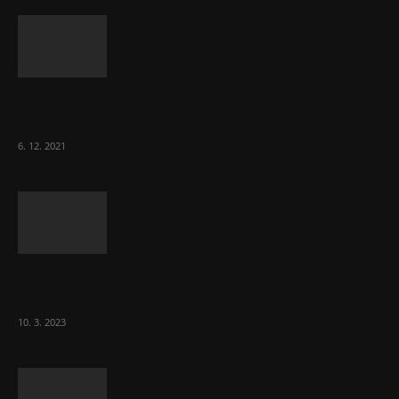
Část lékařů tvrdě zaútočila na prezidenta
ČLK Kubka
6. 12. 2021
Ministr Válek ocenil domov pro seniory za
70 000 měsíčně
10. 3. 2023