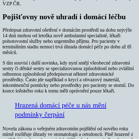
VZP ČR.
Pojišťovny nově uhradí i domácí léčbu
Předepsat zdravotní ošetření v domácím prostředí na dobu nejvýše
14 dnů mohou od letoška nově ambulantní specialisté, lékaři
pohotovostní služby nebo urgentního příjmu. Pro pacienty v
terminálním stadiu nemoci trvá úhrada domácí péče po dobu až tří
měsíců.
S tím souvisí i další novinka, kdy nyní smějí všeobecné zdravotní
sestry či dětské sestry se specializovanou způsobilostí nebo zvláštní
odbornou způsobilostí předepisovat některé zdravotnické
prostředky. Často jde například o krycí a obvazový materiál,
inkontinenční pomůcky nebo prostředky pro pacienty se stomií. Do
konce loňského roku k tomu měli oprávnění pouze lékaři.
Hrazená domácí péče u nás mění
podmínky čerpání
Novela zákona o veřejném zdravotním pojištění od nového roku
mírně rozšiřuje úhrady ve stomatologii a ortodoncii. Plně hrazené z