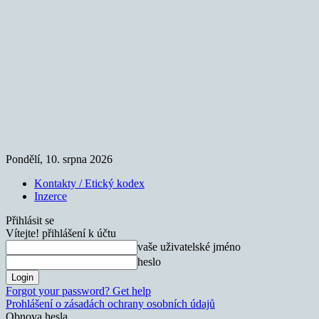
Pondělí, 10. srpna 2026
Kontakty / Etický kodex
Inzerce
Přihlásit se
Vítejte! přihlášení k účtu
vaše uživatelské jméno
heslo
Forgot your password? Get help
Prohlášení o zásadách ochrany osobních údajů
Obnova hesla