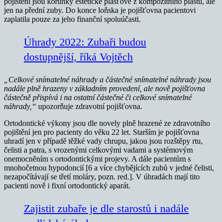
pojištění jsou korunky estetické plášťové z kompozitního plastu, ale
jen na přední zuby. Do konce loňska je pojišťovna pacientovi
zaplatila pouze za jeho finanční spoluúčasti.
Úhrady 2022: Zubaři budou
dostupnější, říká Vojtěch
„Celkové snímatelné náhrady a částečné snímatelné náhrady jsou
nadále plně hrazeny v základním provedení, ale nově pojišťovna
částečně přispívá i na ostatní částečné či celkové snímatelné
náhrady,“
upozorňuje zdravotní pojišťovna.
Ortodontické výkony jsou dle novely plně hrazené ze zdravotního
pojištění jen pro pacienty do věku 22 let. Starším je pojišťovna
uhradí jen v případě těžké vady chrupu, jakou jsou rozštěpy rtu,
čelisti a patra, s vrozenými celkovými vadami a systémovým
onemocněním s ortodontickými projevy. A dále pacientům s
mnohočetnou hypodoncií [6 a více chybějících zubů v jedné čelisti,
nezapočítávají se třetí moláry, pozn. red.]. V úhradách mají tito
pacienti nově i fixní ortodontický aparát.
Zajistit zubaře je dle starostů i nadále