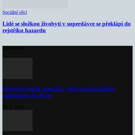
Sociální věci
Lidé se složkou živobytí v superdávce se překlápí do
rejstříku hazardu
NOVINKY
Opravná státní zkouška? Stát hradí pojištění
studentům do 26 let
10. 8. 2026