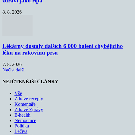
zdraví jako řípa
8. 8. 2026
Lékárny dostaly dalších 6 000 balení chybějícího
léku na rakovinu prsu
7. 8. 2026
Načíst další
NEJČTENĚJŠÍ ČLÁNKY
Vše
Zdravé recepty
Komentáře
Zdravé Zprávy
E-health
Nemocnice
Politika
Léčiva