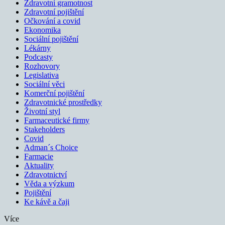
Zdravotní gramotnost
Zdravotní pojištění
Očkování a covid
Ekonomika
Sociální pojištění
Lékárny
Podcasty
Rozhovory
Legislativa
Sociální věci
Komerční pojištění
Zdravotnické prostředky
Životní styl
Farmaceutické firmy
Stakeholders
Covid
Adman´s Choice
Farmacie
Aktuality
Zdravotnictví
Věda a výzkum
Pojištění
Ke kávě a čaji
Více