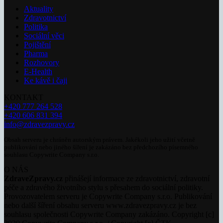
Aktuality
Zdravotnictví
Politika
Sociální věci
Pojištění
Pharma
Rozhovory
E-Health
Ke kávě i čaji
KONTAKT
+420 777 264 528
+420 606 831 394
info@zdravezpravy.cz
Obsah serveru je chráněn autorským právem. Jakékoli jeho užití včetně
publikování nebo jiného šíření je zakázáno bez předchozího písemného
souhlasu Copywrite Company s.r.o.
O NÁS
ZdraveZpravy.cz
přinášejí informace ze zdravotnictví, zdravotní
péče a zdravého životního stylu s přesahem do sociální politiky.
Provozovatelem serveru je Copywrite Company s.r.o. Publikování
nebo další šíření obsahu serveru www.zdravezpravy.cz je bez
souhlasu společnosti Copywrite Company zakázáno. Copyright [c]