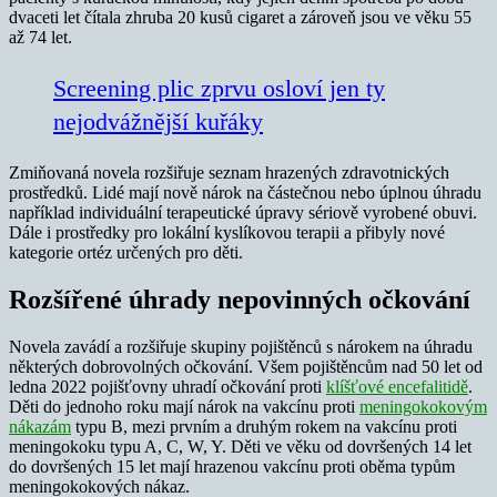
dvaceti let čítala zhruba 20 kusů cigaret a zároveň jsou ve věku 55
až 74 let.
Screening plic zprvu osloví jen ty
nejodvážnější kuřáky
Zmiňovaná novela rozšiřuje seznam hrazených zdravotnických
prostředků. Lidé mají nově nárok na částečnou nebo úplnou úhradu
například individuální terapeutické úpravy sériově vyrobené obuvi.
Dále i prostředky pro lokální kyslíkovou terapii a přibyly nové
kategorie ortéz určených pro děti.
Rozšířené úhrady nepovinných očkování
Novela zavádí a rozšiřuje skupiny pojištěnců s nárokem na úhradu
některých dobrovolných očkování. Všem pojištěncům nad 50 let od
ledna 2022 pojišťovny uhradí očkování proti
klíšťové encefalitidě
.
Děti do jednoho roku mají nárok na vakcínu proti
meningokokovým
nákazám
typu B, mezi prvním a druhým rokem na vakcínu proti
meningokoku typu A, C, W, Y. Děti ve věku od dovršených 14 let
do dovršených 15 let mají hrazenou vakcínu proti oběma typům
meningokokových nákaz.