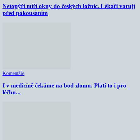
Netopýři míří okny do českých ložnic. Lékaři varují
před pokousáním
Komentáře
I v medicíně čekáme na bod zlomu. Platí to i pro
léčbu...