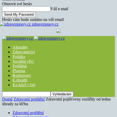
Obnovit své heslo
Váš e-mail
Heslo vám bude zasláno na váš email
zdravezpravy.cz
Aktuality
Zdravotnictví
Politika
Sociální věci
Pojištění
Pharma
Rozhovory
E-Health
Ke kávě i čaji
Domů
Zdravotní pojištění
Zdravotní pojišťovny rozšířily od ledna
úhrady za léčbu
Zdravotní pojištění