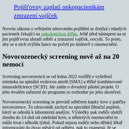
Pojišťovny zaplatí onkopacientkám
zmrazení vajíček
Novela zákona o veřejném zdravotním pojištění se dotýká i mladých
pacientek čekající na
onkologickou léčbu
. Ještě před nástupem na ni
jim pojišťovna uhradí odběr a zmrazení vajíček, oocytů. To proto,
aby se u nich zvýšila šance na početí po úzdravě z onemocnění.
Novorozenecký screening nově až na 20
nemocí
Screening novorozenců se od ledna 2022 rozšířil o vyšetření
miminka na spinální svalovou atrofii [SMA] a těžké kombinované
imunodeficience [SCID]. Jde zatím o dvouletý pilotní projekt. O
jeho trvalém zařazení do programu se rozhodne po jeho skončení.
Novorozenecký screening se provádí odběrem kapky krve z patičky
novorozence. Tu zdravotník zachytí na speciální filtrační papírek,
který se odesílá k laboratorní analýze. Výsledky pak rodiče obdrží
zhruba do 14 dnů od odebrání krve, u některých onemocnění to
může trvat i několik týdnů. Pokud nejsou rodiče nebo dětský lékař
informováni do dvou měsíců od odběru, pak to znamená, že se