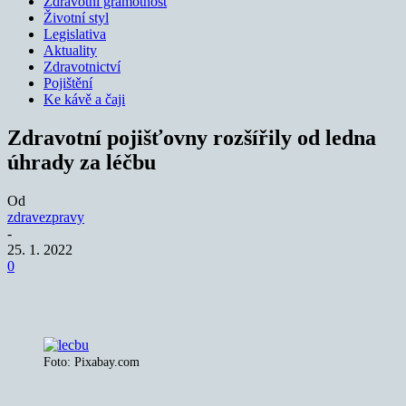
Zdravotní gramotnost
Životní styl
Legislativa
Aktuality
Zdravotnictví
Pojištění
Ke kávě a čaji
Zdravotní pojišťovny rozšířily od ledna
úhrady za léčbu
Od
zdravezpravy
-
25. 1. 2022
0
Foto: Pixabay.com