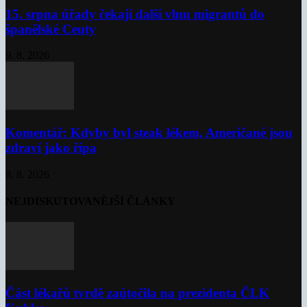
15. srpna úřady čekají další vlnu migrantů do
španělské Ceuty
9. 8. 2026
Komentář: Kdyby byl steak lékem, Američané jsou
zdraví jako řípa
8. 8. 2026
NEJDISKUTOVANĚJŠÍ ČLÁNKY
Část lékařů tvrdě zaútočila na prezidenta ČLK