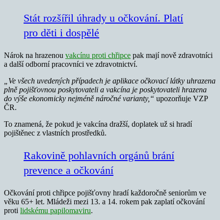
Stát rozšířil úhrady u očkování. Platí
pro děti i dospělé
Nárok na hrazenou
vakcínu proti chřipce
pak mají nově zdravotníci
a další odborní pracovníci ve zdravotnictví.
„Ve všech uvedených případech je aplikace očkovací látky uhrazena
plně pojišťovnou poskytovateli a vakcína je poskytovateli hrazena
do výše ekonomicky nejméně náročné varianty,“
upozorňuje VZP
ČR.
To znamená, že pokud je vakcína dražší, doplatek už si hradí
pojištěnec z vlastních prostředků.
Rakovině pohlavních orgánů brání
prevence a očkování
Očkování proti chřipce pojišťovny hradí každoročně seniorům ve
věku 65+ let. Mládeži mezi 13. a 14. rokem pak zaplatí očkování
proti
lidskému papilomaviru
.