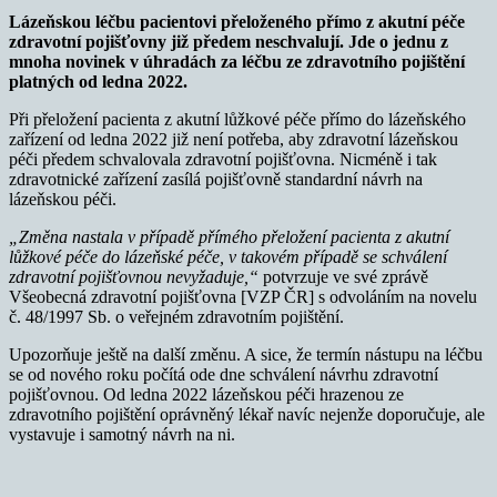
Lázeňskou léčbu pacientovi přeloženého přímo z akutní péče
zdravotní pojišťovny již předem neschvalují. Jde o jednu z
mnoha novinek v úhradách za léčbu ze zdravotního pojištění
platných od ledna 2022.
Při přeložení pacienta z akutní lůžkové péče přímo do lázeňského
zařízení od ledna 2022 již není potřeba, aby zdravotní lázeňskou
péči předem schvalovala zdravotní pojišťovna. Nicméně i tak
zdravotnické zařízení zasílá pojišťovně standardní návrh na
lázeňskou péči.
„Změna nastala v případě přímého přeložení pacienta z akutní
lůžkové péče do lázeňské péče, v takovém případě se schválení
zdravotní pojišťovnou nevyžaduje,“
potvrzuje ve své zprávě
Všeobecná zdravotní pojišťovna [VZP ČR] s odvoláním na novelu
č. 48/1997 Sb. o veřejném zdravotním pojištění.
Upozorňuje ještě na další změnu. A sice, že termín nástupu na léčbu
se od nového roku počítá ode dne schválení návrhu zdravotní
pojišťovnou. Od ledna 2022 lázeňskou péči hrazenou ze
zdravotního pojištění oprávněný lékař navíc nejenže doporučuje, ale
vystavuje i samotný návrh na ni.