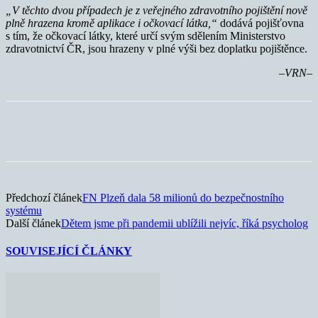
„V těchto dvou případech je z veřejného zdravotního pojištění nově
plně hrazena kromě aplikace i očkovací látka,“
dodává pojišťovna
s tím, že očkovací látky, které určí svým sdělením Ministerstvo
zdravotnictví ČR, jsou hrazeny v plné výši bez doplatku pojištěnce.
–VRN–
Předchozí článek
FN Plzeň dala 58 milionů do bezpečnostního
systému
Další článek
Dětem jsme při pandemii ublížili nejvíc, říká psycholog
SOUVISEJÍCÍ ČLÁNKY