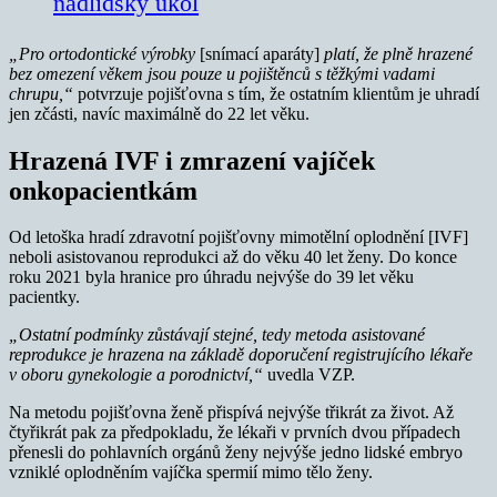
nadlidský úkol
„Pro ortodontické výrobky
[snímací aparáty]
platí, že plně hrazené
bez omezení věkem jsou pouze u pojištěnců s těžkými vadami
chrupu,“
potvrzuje pojišťovna s tím, že ostatním klientům je uhradí
jen zčásti, navíc maximálně do 22 let věku.
Hrazená IVF i zmrazení vajíček
onkopacientkám
Od letoška hradí zdravotní pojišťovny mimotělní oplodnění [IVF]
neboli asistovanou reprodukci až do věku 40 let ženy. Do konce
roku 2021 byla hranice pro úhradu nejvýše do 39 let věku
pacientky.
„Ostatní podmínky zůstávají stejné, tedy metoda asistované
reprodukce je hrazena na základě doporučení registrujícího lékaře
v oboru gynekologie a porodnictví,“
uvedla VZP.
Na metodu pojišťovna ženě přispívá nejvýše třikrát za život. Až
čtyřikrát pak za předpokladu, že lékaři v prvních dvou případech
přenesli do pohlavních orgánů ženy nejvýše jedno lidské embryo
vzniklé oplodněním vajíčka spermií mimo tělo ženy.