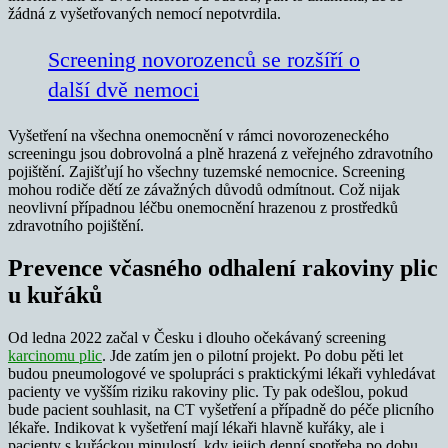
žádná z vyšetřovaných nemocí nepotvrdila.
Screening novorozenců se rozšíří o
další dvě nemoci
Vyšetření na všechna onemocnění v rámci novorozeneckého
screeningu jsou dobrovolná a plně hrazená z veřejného zdravotního
pojištění. Zajišťují ho všechny tuzemské nemocnice. Screening
mohou rodiče dětí ze závažných důvodů odmítnout. Což nijak
neovlivní případnou léčbu onemocnění hrazenou z prostředků
zdravotního pojištění.
Prevence včasného odhalení rakoviny plic
u kuřáků
Od ledna 2022 začal v Česku i dlouho očekávaný screening
karcinomu plic
. Jde zatím jen o pilotní projekt. Po dobu pěti let
budou pneumologové ve spolupráci s praktickými lékaři vyhledávat
pacienty ve vyšším riziku rakoviny plic. Ty pak odešlou, pokud
bude pacient souhlasit, na CT vyšetření a případně do péče plicního
lékaře. Indikovat k vyšetření mají lékaři hlavně kuřáky, ale i
pacienty s kuřáckou minulostí, kdy jejich denní spotřeba po dobu