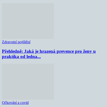
Zdravotní pojištění
Přehledně: Jaká je hrazená prevence pro ženy u
praktika od ledna...
Očkování a covid