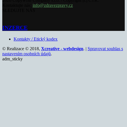
2020 Copywrite Company s.r.o. / Copyright [c] ČTK.
Kontaktujte nás:
info@zdravezpravy.cz
SLEDUJTE NÁS
INZERCE
Kontakty / Etický kodex
© Realizace © 2018,
Xcreative - webdesign
. |
Spravovat souhlas s
nastavením osobních údajů
.
adm_sticky