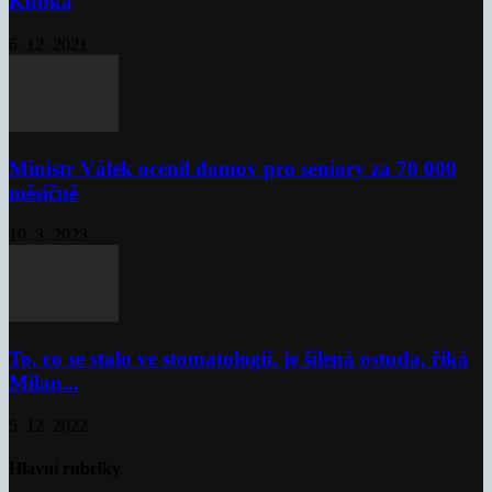
Kubka
6. 12. 2021
Ministr Válek ocenil domov pro seniory za 70 000
měsíčně
10. 3. 2023
To, co se stalo ve stomatologii, je šílená ostuda, říká
Milan...
5. 12. 2022
Hlavní rubriky