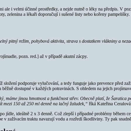
ni ale i velmi účinné prostředky, a nejde nutně o léky na předpis. V prax
ty, zelenina a lékaři doporučují i sušené listy nebo kořeny pampelišky.
lný pitný režim, pohybová aktivita, strava s dostatkem vlákniny a nezad
rojímadle, pozn. red.] až v případě akutní zácpy.
jíž složení podporuje vylučování, a tedy funguje jako prevence před zaž
sou běžně dostupné v každých potravinách. S ohledem na jejich projímav
elký, máme jinou hmotnost a funkčnost střev. Obecně platí, že Šaratica
t mezi 150 až 250 ml denně na lačný žaludek,“
říká Kateřina Ceralová
po jídle, ideálně 2 x 3 denně. Což zlepší i případné problémy během ce
e v zažívacím traktu navazují vodu a rozředí škodliviny. Ty pak snadněj