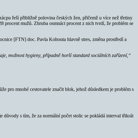
pu řeší přibližně polovina českých žen, přičemž u více než třetiny
 28 procent mužů. Zhruba osmnáct procent z nich tvrdí, že problém se
ocnice [FTN] doc. Pavla Kohouta hlavně stres, změna prostředí a
čaje, možnost hygieny, případně horší standard sociálních zařízení,“
může pro mnohé cestovatele značit blok, jehož důsledkem je problém s
e důvody s tím, že za normální počet stolic se pokládá interval třikrát