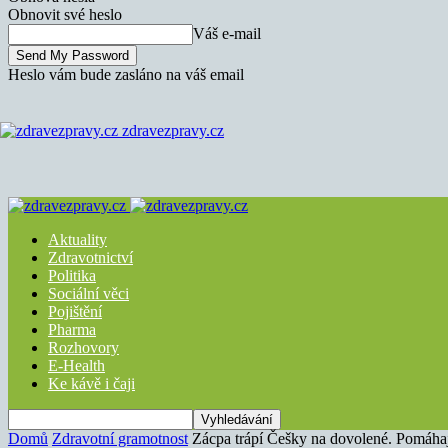
Obnovit své heslo
Váš e-mail
Heslo vám bude zasláno na váš email
zdravezpravy.cz
Aktuality
Zdravotnictví
Politika
Sociální věci
Pojištění
Pharma
Rozhovory
E-Health
Ke kávě i čaji
Domů
Zdravotní gramotnost
Zácpa trápí Češky na dovolené. Pomáhaj