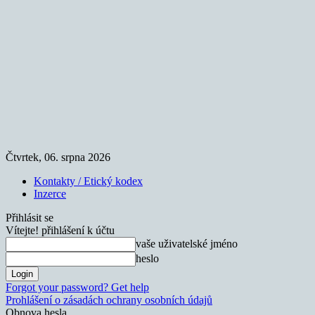
Čtvrtek, 06. srpna 2026
Kontakty / Etický kodex
Inzerce
Přihlásit se
Vítejte! přihlášení k účtu
vaše uživatelské jméno
heslo
Forgot your password? Get help
Prohlášení o zásadách ochrany osobních údajů
Obnova hesla