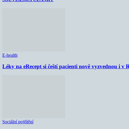
E-health
Léky na eRecept si čeští pacienti nově vyzvednou i v
Sociální pojištění