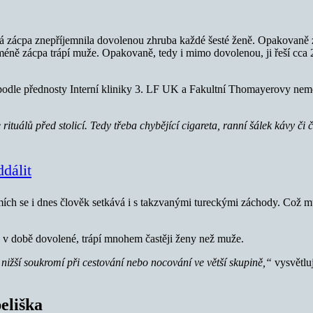
zácpa znepříjemnila dovolenou zhruba každé šesté ženě. Opakovaně zác
o méně zácpa trápí muže. Opakovaně, tedy i mimo dovolenou, ji řeší cca
 podle přednosty Interní kliniky 3. LF UK a Fakultní Thomayerovy nem
ituálů před stolicí. Tedy třeba chybějící cigareta, ranní šálek kávy či 
ddálit
 zemích se i dnes člověk setkává i s takzvanými tureckými záchody. Což 
k v době dovolené, trápí mnohem častěji ženy než muže.
nižší soukromí při cestování nebo nocování ve větší skupině,“
vysvětluj
eliška