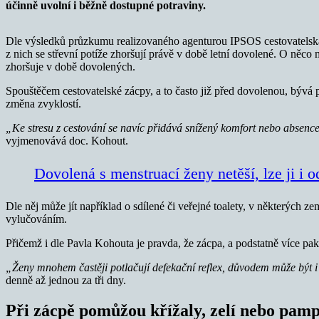
účinně uvolní i běžně dostupné potraviny.
Dle výsledků průzkumu realizovaného agenturou IPSOS cestovatelská 
z nich se střevní potíže zhoršují právě v době letní dovolené. O něc
zhoršuje v době dovolených.
Spouštěčem cestovatelské zácpy, a to často již před dovolenou, bývá
změna zvyklostí.
„Ke stresu z cestování se navíc přidává snížený komfort nebo absence r
vyjmenovává doc. Kohout.
Dovolená s menstruací ženy netěší, lze ji i o
Dle něj může jít například o sdílené či veřejné toalety, v některých
vylučováním.
Přičemž i dle Pavla Kohouta je pravda, že zácpa, a podstatně více pa
„Ženy mnohem častěji potlačují defekační reflex, důvodem může být i 
denně až jednou za tři dny.
Při zácpě pomůžou křížaly, zelí nebo pamp