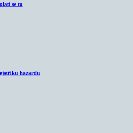
atí se to
rejstříku hazardu