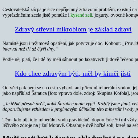
Cestovatelská zácpa je sice nepříjemný zdravotní problém, existují na 
vyprázdněním zcela jistě pomůže i
kysané zelí
, jogurty, ovocné kompo
Zdravý střevní mikrobiom je základ zdraví
Namístě jsou i režimová opatření, jak potvrzuje doc. Kohout:
„Pravide
interval než tři až čtyři dny.“
Podle něj platí, že lidé by měli sáhnout po laxativech [lidově řečeno p
Kdo chce zdravým býti, měl by kimči jísti
Od věci pak není se na cestu vybavit ani přírodní minerální vodou, je
jako například Šaratica [foto vpravo dole, zdroj: Skupina Kofola], j
„Je těžké přesně určit, kolik Šaratice máte vypít. Každý jsme jinak v
doporučujeme vzhledem k projímavým účinkům této minerální vody pí
Těm, kdo pijí tuto minerální vodu pravidelně, doporučuje 50 ml vždy 
léčivého zdroje na jižní Moravě. Obsahuje dvě hořké soli, které na seb