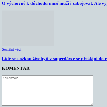
O výchovné k důchodu musí muži i zabojovat. Ale vypl
Sociální věci
Lidé se složkou živobytí v superdávce se překlápí do 
KOMENTÁŘ