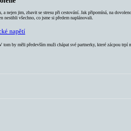
volené
a nejen jim, zbavit se stresu při cestování. Jak připomíná, na dovolen
n nestihli všechno, co jsme si předem naplánovali.
cké napětí
“ V tom by měli především muži chápat své partnerky, které zácpou trpí