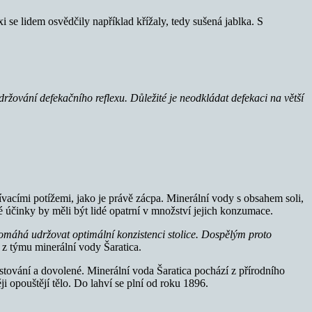
i se lidem osvědčily například křížaly, tedy sušená jablka. S
ržování defekačního reflexu. Důležité je neodkládat defekaci na větší
ívacími potížemi, jako je právě zácpa. Minerální vody s obsahem soli,
é účinky by měli být lidé opatrní v množství jejich konzumace.
 pomáhá udržovat optimální konzistenci stolice. Dospělým proto
 z týmu minerální vody Šaratica.
stování a dovolené. Minerální voda Šaratica pochází z přírodního
i opouštějí tělo. Do lahví se plní od roku 1896.