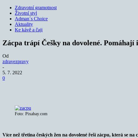
Zdravotní gramotnost
Životní styl
Adman´s Choice
Aktuality
Ke kávě a čaji
Zácpa trápí Češky na dovolené. Pomáhají 
Od
zdravezpravy
-
5. 7. 2022
0
Sdílet
Foto: Pixabay.com
Více než třetina českých žen na dovolené řeší zácpu, která se n