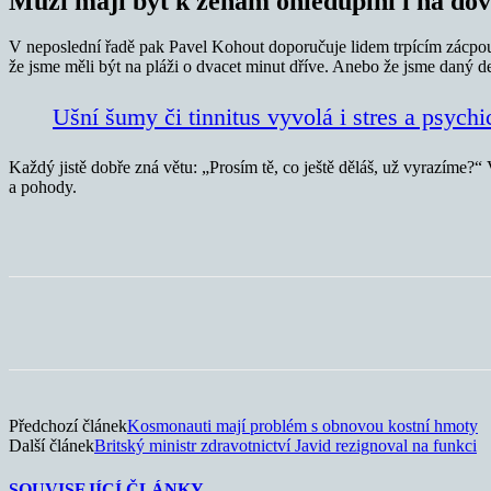
Muži mají být k ženám ohleduplní i na do
V neposlední řadě pak Pavel Kohout doporučuje lidem trpícím zácpou, 
že jsme měli být na pláži o dvacet minut dříve. Anebo že jsme daný de
Ušní šumy či tinnitus vyvolá i stres a psychi
Každý jistě dobře zná větu: „Prosím tě, co ještě děláš, už vyrazíme?
a pohody.
Sdílet
Předchozí článek
Kosmonauti mají problém s obnovou kostní hmoty
Další článek
Britský ministr zdravotnictví Javid rezignoval na funkci
SOUVISEJÍCÍ ČLÁNKY