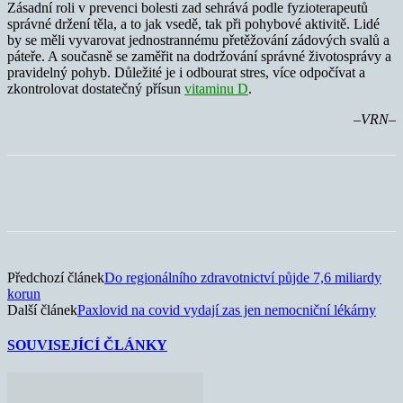
Zásadní roli v prevenci bolesti zad sehrává podle fyzioterapeutů
správné držení těla, a to jak vsedě, tak při pohybové aktivitě. Lidé
by se měli vyvarovat jednostrannému přetěžování zádových svalů a
páteře. A současně se zaměřit na dodržování správné životosprávy a
pravidelný pohyb. Důležité je i odbourat stres, více odpočívat a
zkontrolovat dostatečný přísun
vitaminu D
.
–VRN–
Předchozí článek
Do regionálního zdravotnictví půjde 7,6 miliardy
korun
Další článek
Paxlovid na covid vydají zas jen nemocniční lékárny
SOUVISEJÍCÍ ČLÁNKY