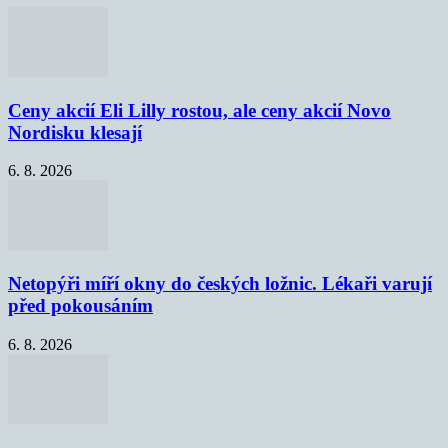
Ceny akcií Eli Lilly rostou, ale ceny akcií Novo
Nordisku klesají
6. 8. 2026
Netopýři míří okny do českých ložnic. Lékaři varují
před pokousáním
6. 8. 2026