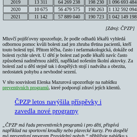
2019
13 311
64 269 238
198 230
1 096 693 484
2020
10 675
56 479 575
190 263
1 132 592 094
2021
11 142
57 889 040
190 723
1 042 149 198
[Zdroj: ČPZP]
Mluvčí pojišťovny upozorňuje, že podle odhadů lékařů vyhledá
odbornou pomoc kvůli bolesti zad jen zhruba třetina pacientů, kteří
touto bolestí trpí. Přitom léčba, často i nefarmakologická, dokáže od
bolesti rychle ulevit. U dětí je bolest zad podle lékařů navíc často
způsobená nadměrnou zátěží, například nošením školní aktovky. Za
bolestí zad u dětí stejně tak i dospělých stojí i nadváha a obezita,
nedostatek pohybu a nevhodné sezení.
V této souvislosti Elenka Mazurová upozorňuje na nabídku
preventivních programů
, které podporují zdraví jejích klientů.
ČPZP letos navýšila příspěvky i
zavedla nové programy
„ČPZP má řadu preventivních programů i pro děti, přispívá
například na sportovní kroužky nebo plavecké kurzy. Pro dospělé
má preventivní program Pravidelný pohyb,“
přibližuje nabídku s