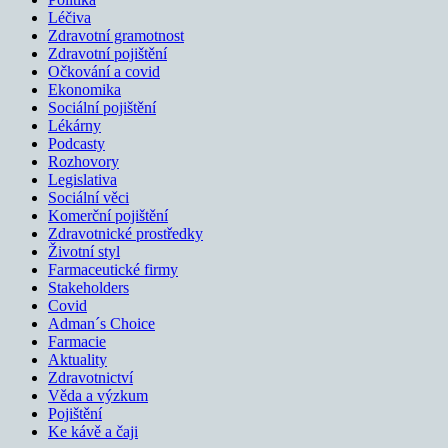
Léčiva
Zdravotní gramotnost
Zdravotní pojištění
Očkování a covid
Ekonomika
Sociální pojištění
Lékárny
Podcasty
Rozhovory
Legislativa
Sociální věci
Komerční pojištění
Zdravotnické prostředky
Životní styl
Farmaceutické firmy
Stakeholders
Covid
Adman´s Choice
Farmacie
Aktuality
Zdravotnictví
Věda a výzkum
Pojištění
Ke kávě a čaji