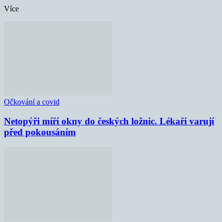
Více
Očkování a covid
Netopýři míří okny do českých ložnic. Lékaři varují
před pokousáním