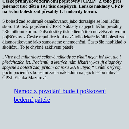
České průmyslové zdravotní pojišťovny [ČPZP]. Z toho přes
jedenáct tisíc dětí a 191 tisíc dospělých. Loňské náklady ČPZP
na léčbu bolestí zad přesáhly 1,1 miliardy korun.
S bolestí zad souhrnně označovanou jako dorzalgie se loni léčilo
skoro 156 tisíc pojištěnců ČPZP. Náklady na jejich léčbu přesáhly
536 milionů korun. Další desítky tisíc klientů třetí největší zdravotní
pojišťovny v České republice loni navštívilo lékaře kvůli bolesti zad
diagnostikované jako samostatné onemocnění. Často šlo například o
skoliózu. To je chybné zakřivení páteře.
„Více než miliardové celkové náklady se týkají nejen loňska, ale i
předchozích let. Pacientů, u kterých nám lékaři vykazují diagnózy
spojené s bolestí zad, přitom od roku 2019 ubylo,“
uvádí k vývoji
počtu pacientů s bolestmi zad a nákladům na jejich léčbu mluvčí
ČPZP Elenka Mazurová.
Nemoc z povolání bude i poškození
bederní páteře