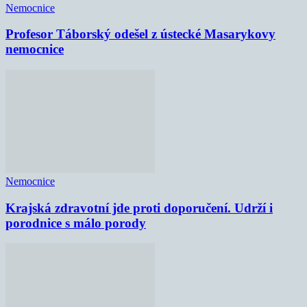
Nemocnice
Profesor Táborský odešel z ústecké Masarykovy
nemocnice
Nemocnice
Krajská zdravotní jde proti doporučení. Udrží i
porodnice s málo porody