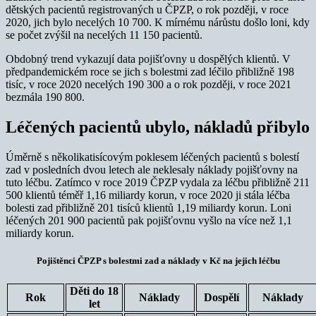
dětských pacientů registrovaných u ČPZP, o rok později, v roce
2020, jich bylo necelých 10 700. K mírnému nárůstu došlo loni, kdy
se počet zvýšil na necelých 11 150 pacientů.
Obdobný trend vykazují data pojišťovny u dospělých klientů. V
předpandemickém roce se jich s bolestmi zad léčilo přibližně 198
tisíc, v roce 2020 necelých 190 300 a o rok později, v roce 2021
bezmála 190 800.
Léčených pacientů ubylo, nákladů přibylo
Úměrně s několikatisícovým poklesem léčených pacientů s bolestí
zad v posledních dvou letech ale neklesaly náklady pojišťovny na
tuto léčbu. Zatímco v roce 2019 ČPZP vydala za léčbu přibližně 211
500 klientů téměř 1,16 miliardy korun, v roce 2020 ji stála léčba
bolesti zad přibližně 201 tisíců klientů 1,19 miliardy korun. Loni
léčených 201 900 pacientů pak pojišťovnu vyšlo na více než 1,1
miliardy korun.
Pojištěnci ČPZP s bolestmi zad a náklady v Kč na jejich léčbu
Děti do 18
Rok
Náklady
Dospělí
Náklady
let