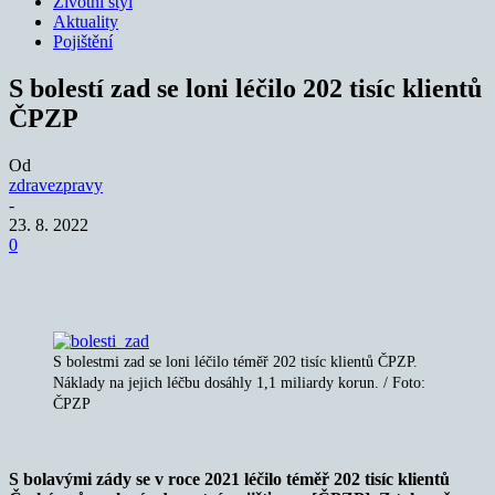
Životní styl
Aktuality
Pojištění
S bolestí zad se loni léčilo 202 tisíc klientů
ČPZP
Od
zdravezpravy
-
23. 8. 2022
0
S bolestmi zad se loni léčilo téměř 202 tisíc klientů ČPZP.
Náklady na jejich léčbu dosáhly 1,1 miliardy korun. / Foto:
ČPZP
S bolavými zády se v roce 2021 léčilo téměř 202 tisíc klientů