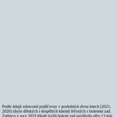
Podle údajů zdravotní pojišťovny v posledních dvou letech [2021,
2020] ubylo dětských i dospělých klientů léčených s bolestmi zad.
Zatímco v roce 2019 lékaře kvůli bolesti zad navštívilo přes 13 tisíc