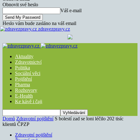
Obnovit své heslo
Váš e-mail
Heslo vám bude zasláno na váš email
zdravezpravy.cz
Aktuality
Zdravotnictví
Politika
Sociální věci
Pojištění
Pharma
Rozhovory
E-Health
Ke kávě i čaji
Domů
Zdravotní pojištění
S bolestí zad se loni léčilo 202 tisíc
klientů ČPZP
Zdravotní pojištění