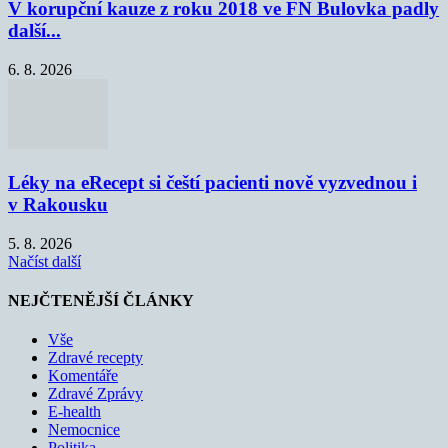
V korupční kauze z roku 2018 ve FN Bulovka padly
další...
6. 8. 2026
Léky na eRecept si čeští pacienti nově vyzvednou i
v Rakousku
5. 8. 2026
Načíst další
NEJČTENĚJŠÍ ČLÁNKY
Vše
Zdravé recepty
Komentáře
Zdravé Zprávy
E-health
Nemocnice
Politika