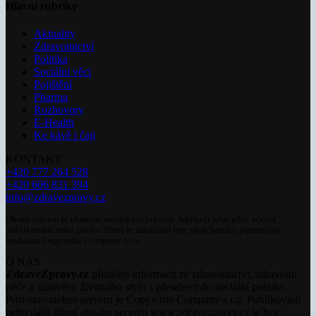
Hlavní rubriky
Aktuality
Zdravotnictví
Politika
Sociální věci
Pojištění
Pharma
Rozhovory
E-Health
Ke kávě i čaji
KONTAKT
+420 777 264 528
+420 606 831 394
info@zdravezpravy.cz
Obsah serveru je chráněn autorským právem. Jakékoli jeho užití včetně
publikování nebo jiného šíření je zakázáno bez předchozího písemného
souhlasu Copywrite Company s.r.o.
O NÁS
ZdraveZpravy.cz
přinášejí informace ze zdravotnictví, zdravotní
péče a zdravého životního stylu s přesahem do sociální politiky.
Provozovatelem serveru je Copywrite Company s.r.o. Publikování
nebo další šíření obsahu serveru www.zdravezpravy.cz je bez