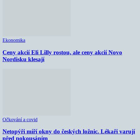
Ekonomika
Ceny akcií Eli Lilly rostou, ale ceny akcií Novo
Nordisku klesají
Očkování a covid
Netopýři míří okny do českých ložnic. Lékaři varují
před pokousáním