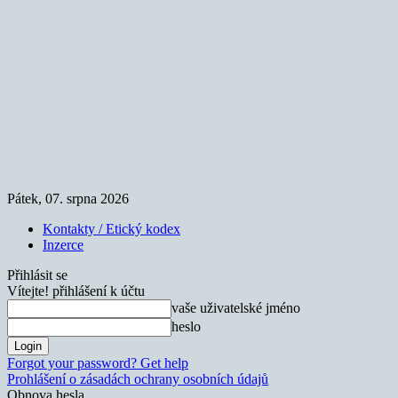
Pátek, 07. srpna 2026
Kontakty / Etický kodex
Inzerce
Přihlásit se
Vítejte! přihlášení k účtu
vaše uživatelské jméno
heslo
Forgot your password? Get help
Prohlášení o zásadách ochrany osobních údajů
Obnova hesla