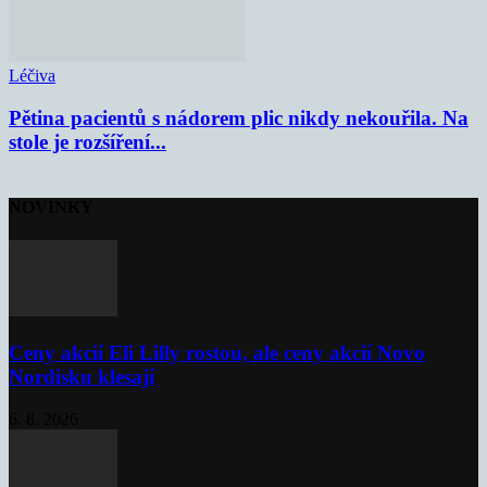
Léčiva
Pětina pacientů s nádorem plic nikdy nekouřila. Na
stole je rozšíření...
NOVINKY
Ceny akcií Eli Lilly rostou, ale ceny akcií Novo
Nordisku klesají
6. 8. 2026