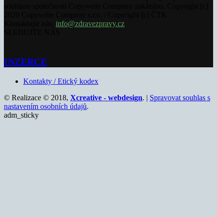
souhlasu společnosti Copywrite Company zakázáno. Copyright [c]
2020 Copywrite Company s.r.o. / Copyright [c] ČTK.
Kontaktujte nás:
info@zdravezpravy.cz
SLEDUJTE NÁS
INZERCE
Kontakty / Etický kodex
© Realizace © 2018,
Xcreative - webdesign
. |
Spravovat souhlas s
nastavením osobních údajů
.
adm_sticky