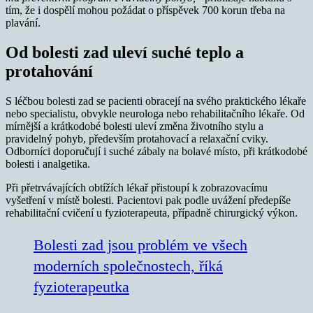
tím, že i dospělí mohou požádat o příspěvek 700 korun třeba na
plavání.
Od bolesti zad uleví suché teplo a
protahování
S léčbou bolesti zad se pacienti obracejí na svého praktického lékaře
nebo specialistu, obvykle neurologa nebo rehabilitačního lékaře. Od
mírnější a krátkodobé bolesti uleví změna životního stylu a
pravidelný pohyb, především protahovací a relaxační cviky.
Odborníci doporučují i suché zábaly na bolavé místo, při krátkodobé
bolesti i analgetika.
Při přetrvávajících obtížích lékař přistoupí k zobrazovacímu
vyšetření v místě bolesti. Pacientovi pak podle uvážení předepíše
rehabilitační cvičení u fyzioterapeuta, případně chirurgický výkon.
Bolesti zad jsou problém ve všech
moderních společnostech, říká
fyzioterapeutka