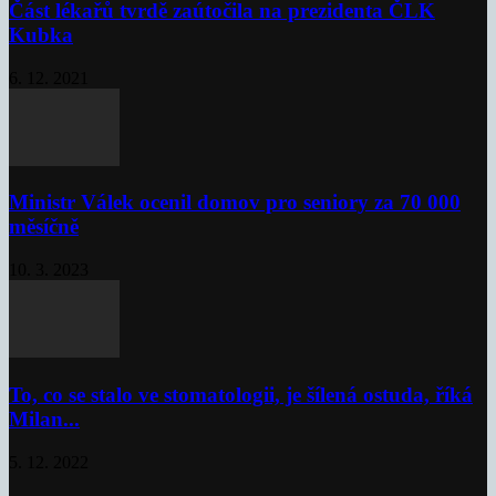
Část lékařů tvrdě zaútočila na prezidenta ČLK
Kubka
6. 12. 2021
Ministr Válek ocenil domov pro seniory za 70 000
měsíčně
10. 3. 2023
To, co se stalo ve stomatologii, je šílená ostuda, říká
Milan...
5. 12. 2022