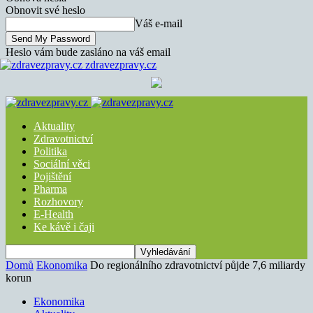
Obnovit své heslo
Váš e-mail
Heslo vám bude zasláno na váš email
zdravezpravy.cz
Aktuality
Zdravotnictví
Politika
Sociální věci
Pojištění
Pharma
Rozhovory
E-Health
Ke kávě i čaji
Domů
Ekonomika
Do regionálního zdravotnictví půjde 7,6 miliardy
korun
Ekonomika