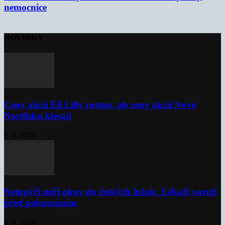
nemocnice
NOVINKY
Ceny akcií Eli Lilly rostou, ale ceny akcií Novo
Nordisku klesají
6. 8. 2026
Netopýři míří okny do českých ložnic. Lékaři varují
před pokousáním
6. 8. 2026