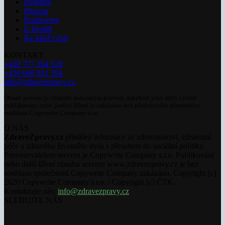
Pojištění
Pharma
Rozhovory
E-Health
Ke kávě i čaji
KONTAKT
+420 777 264 528
+420 606 831 394
info@zdravezpravy.cz
Obsah serveru je chráněn autorským právem. Jakékoli jeho užití včetně
publikování nebo jiného šíření je zakázáno bez předchozího písemného
souhlasu Copywrite Company s.r.o.
O NÁS
ZdraveZpravy.cz
přinášejí informace ze zdravotnictví, zdravotní
péče a zdravého životního stylu s přesahem do sociální politiky.
Provozovatelem serveru je Copywrite Company s.r.o. Publikování
nebo další šíření obsahu serveru www.zdravezpravy.cz je bez
souhlasu společnosti Copywrite Company zakázáno. Copyright [c]
2020 Copywrite Company s.r.o. / Copyright [c] ČTK.
Kontaktujte nás:
info@zdravezpravy.cz
SLEDUJTE NÁS