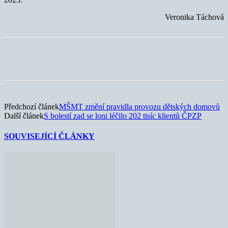
Veronika Táchová
Předchozí článek
MŠMT změní pravidla provozu dětských domovů
Další článek
S bolestí zad se loni léčilo 202 tisíc klientů ČPZP
SOUVISEJÍCÍ ČLÁNKY