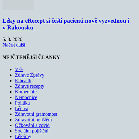
Léky na eRecept si čeští pacienti nově vyzvednou i
v Rakousku
5. 8. 2026
Načíst další
NEJČTENĚJŠÍ ČLÁNKY
Vše
Zdravé Zprávy
E-health
Zdravé recepty
Komentáře
Nemocnice
Politika
Léčiva
Zdravotní gramotnost
Zdravotní pojištění
Očkování a covid
Sociální pojištění
Lékárny