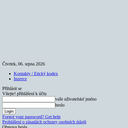
Čtvrtek, 06. srpna 2026
Kontakty / Etický kodex
Inzerce
Přihlásit se
Vítejte! přihlášení k účtu
vaše uživatelské jméno
heslo
Forgot your password? Get help
Prohlášení o zásadách ochrany osobních údajů
Obnova hesla