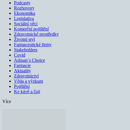
Podcasty
Rozhovory
Ekonomika
Legislativa
Sociální věci
Komerční pojištění
Zdravotnické prostředky
Životní styl
Farmaceutické firmy
Stakeholders
Covid
Adman´s Choice
Farmacie
Aktuality
Zdravotnictví
Věda a výzkum
Pojištění
Ke kávě a čaji
Více