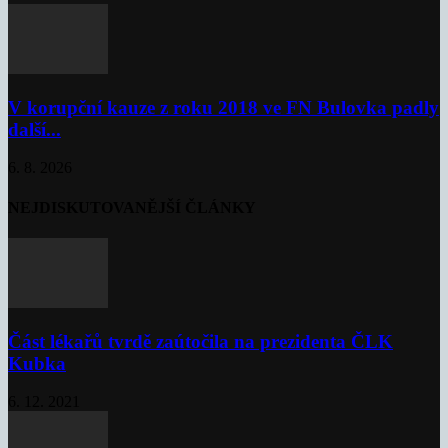
V korupční kauze z roku 2018 ve FN Bulovka padly
další...
6. 8. 2026
NEJDISKUTOVANĚJŠÍ ČLÁNKY
Část lékařů tvrdě zaútočila na prezidenta ČLK
Kubka
6. 12. 2021