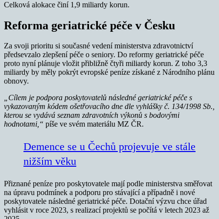
Celková alokace činí 1,9 miliardy korun.
Reforma geriatrické péče v Česku
Za svoji prioritu si současné vedení ministerstva zdravotnictví
předsevzalo zlepšení péče o seniory. Do reformy geriatrické péče
proto nyní plánuje vložit přibližně čtyři miliardy korun. Z toho 3,3
miliardy by měly pokrýt evropské peníze získané z Národního plánu
obnovy.
„Cílem je podpora poskytovatelů následné geriatrické péče s
vykazovaným kódem ošetřovacího dne dle vyhlášky č. 134/1998 Sb.,
kterou se vydává seznam zdravotních výkonů s bodovými
hodnotami,“
píše ve svém materiálu MZ ČR.
Demence se u Čechů projevuje ve stále
nižším věku
Přiznané peníze pro poskytovatele mají podle ministerstva směřovat
na úpravu podmínek a podporu pro stávající a případně i nové
poskytovatele následné geriatrické péče. Dotační výzvu chce úřad
vyhlásit v roce 2023, s realizací projektů se počítá v letech 2023 až
2025.