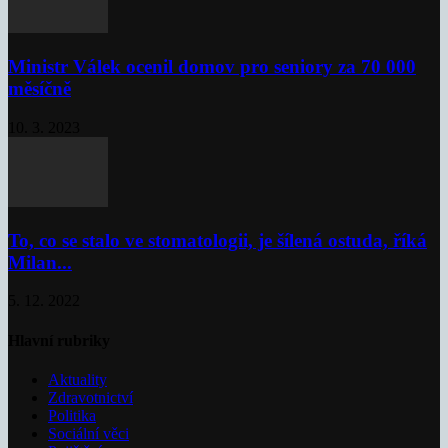
Ministr Válek ocenil domov pro seniory za 70 000
měsíčně
10. 3. 2023
To, co se stalo ve stomatologii, je šílená ostuda, říká
Milan...
5. 12. 2022
Hlavní rubriky
Aktuality
Zdravotnictví
Politika
Sociální věci