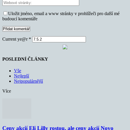
Uložit jméno, email a www stránky v prohlížeči pro další mé
budoucí komentáře
Current ye@r
*
POSLEDNÍ ČLÁNKY
Vše
Nejlepší
Nejpopulárnější
Více
Ceny akcií Eli Lilly rostou, ale ceny akcií Novo