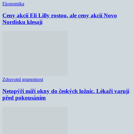
Ekonomika
Ceny akcií Eli Lilly rostou, ale ceny akcií Novo
Nordisku klesají
Zdravotní gramotnost
Netopýři míří okny do českých ložnic. Lékaři varují
před pokousáním