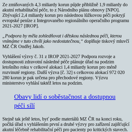
Ze zmiňovaných 4,3 miliardy korun půjde přibližně 1,9 miliardy do
akutní rehabilitační péče, to z Národního plánu obnovy [NPO].
Zbývající 2,4 miliardy korun pro následnou lůžkovou péči pokryjí
evropské peníze z Integrovaného regionálního operačního programu
2021-2027 [IROP].
„Podpora by měla zohledňovat i dětskou následnou péči, kterou
vnímáme v tuto chvíli jako nedostatečnou,“
doplňuje tiskový mluvčí
MZ ČR Ondřej Jakob.
Vyhlášení výzvy č. 31 z IROP 2021-2027 Podpora rozvoje a
dostupnosti zdravotní následné péče plánuje úřad na podzim
letošního roku v celkové alokaci 1,4 miliardy korun pro méně
rozvinuté regiony. Další výzva [č. 32] s celkovou alokací 972 020
280 korun je pak určena pro přechodové regiony. Výzvu
ministerstvo vyhlásí taktéž letos na podzim.
Obavy lidí o soběstačnost a dostupnou
péči sílí
Stejně tak ještě letos, byť podle materiálů MZ ČR na konci roku,
počítá úřad s vyhlášením první a druhé výzvy pro zařízení zajišťující
akutní léčebně rehabilitační péči pro pacienty po kritických stavech.