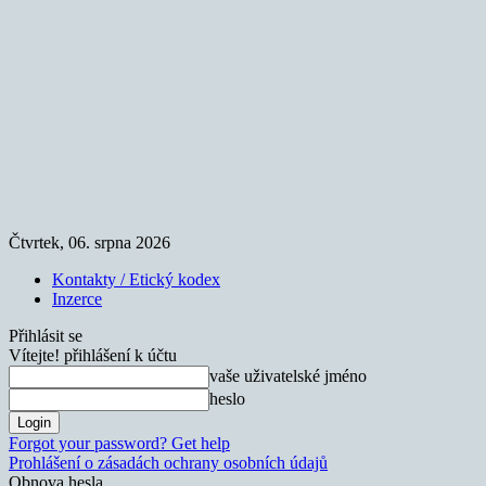
Čtvrtek, 06. srpna 2026
Kontakty / Etický kodex
Inzerce
Přihlásit se
Vítejte! přihlášení k účtu
vaše uživatelské jméno
heslo
Forgot your password? Get help
Prohlášení o zásadách ochrany osobních údajů
Obnova hesla