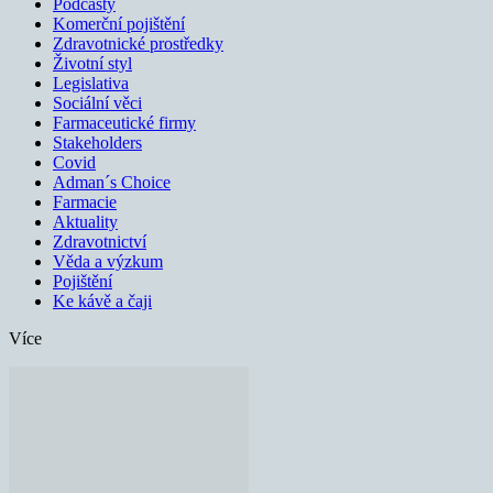
Podcasty
Komerční pojištění
Zdravotnické prostředky
Životní styl
Legislativa
Sociální věci
Farmaceutické firmy
Stakeholders
Covid
Adman´s Choice
Farmacie
Aktuality
Zdravotnictví
Věda a výzkum
Pojištění
Ke kávě a čaji
Více