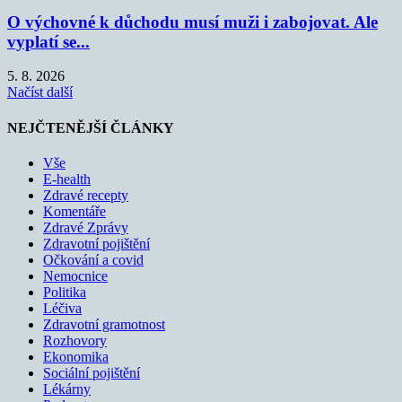
O výchovné k důchodu musí muži i zabojovat. Ale
vyplatí se...
5. 8. 2026
Načíst další
NEJČTENĚJŠÍ ČLÁNKY
Vše
E-health
Zdravé recepty
Komentáře
Zdravé Zprávy
Zdravotní pojištění
Očkování a covid
Nemocnice
Politika
Léčiva
Zdravotní gramotnost
Rozhovory
Ekonomika
Sociální pojištění
Lékárny