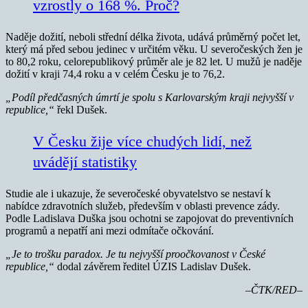
vzrostly o 168 %. Proč?
Naděje dožití, neboli střední délka života, udává průměrný počet let,
který má před sebou jedinec v určitém věku. U severočeských žen je
to 80,2 roku, celorepublikový průměr ale je 82 let. U mužů je naděje
dožití v kraji 74,4 roku a v celém Česku je to 76,2.
„Podíl předčasných úmrtí je spolu s Karlovarským kraji nejvyšší v
republice,“
řekl Dušek.
V Česku žije více chudých lidí, než
uvádějí statistiky
Studie ale i ukazuje, že severočeské obyvatelstvo se nestaví k
nabídce zdravotních služeb, především v oblasti prevence zády.
Podle Ladislava Duška jsou ochotni se zapojovat do preventivních
programů a nepatří ani mezi odmítače očkování.
„Je to trošku paradox. Je tu nejvyšší proočkovanost v České
republice,“
dodal závěrem ředitel ÚZIS Ladislav Dušek.
–ČTK/RED–