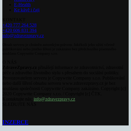
E-Health
Ke kávě i čaji
KONTAKT
+420 777 264 528
+420 606 831 394
info@zdravezpravy.cz
Obsah serveru je chráněn autorským právem. Jakékoli jeho užití včetně
publikování nebo jiného šíření je zakázáno bez předchozího písemného
souhlasu Copywrite Company s.r.o.
O NÁS
ZdraveZpravy.cz
přinášejí informace ze zdravotnictví, zdravotní
péče a zdravého životního stylu s přesahem do sociální politiky.
Provozovatelem serveru je Copywrite Company s.r.o. Publikování
nebo další šíření obsahu serveru www.zdravezpravy.cz je bez
souhlasu společnosti Copywrite Company zakázáno. Copyright [c]
2020 Copywrite Company s.r.o. / Copyright [c] ČTK.
Kontaktujte nás:
info@zdravezpravy.cz
SLEDUJTE NÁS
INZERCE