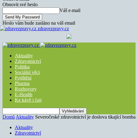
Obnovit své heslo
Váš e-mail
Heslo vám bude zasláno na váš email
zdravezpravy.cz
Aktuality
Zdravotnictví
Politika
Sociální věci
Pojištění
Pharma
Rozhovory
E-Health
Ke kávě i čaji
Domů
Aktuality
Severočeské zdravotnictví je doslova tikající bomba
Aktuality
Zdravotnictví