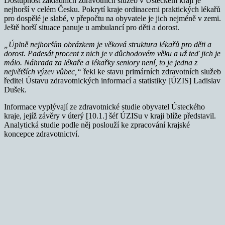
Dostupnost základních zdravotních služeb v Ústeckém kraji je
nejhorší v celém Česku. Pokrytí kraje ordinacemi praktických lékařů
pro dospělé je slabé, v přepočtu na obyvatele je jich nejméně v zemi.
Ještě horší situace panuje u ambulancí pro děti a dorost.
„Úplně nejhorším obrázkem je věková struktura lékařů pro děti a
dorost. Padesát procent z nich je v důchodovém věku a už teď jich je
málo. Náhrada za lékaře a lékařky seniory není, to je jedna z
největších výzev vůbec,“
řekl ke stavu primárních zdravotních služeb
ředitel Ústavu zdravotnických informací a statistiky [ÚZIS] Ladislav
Dušek.
Informace vyplývají ze zdravotnické studie obyvatel Ústeckého
kraje, jejíž závěry v úterý [10.1.] šéf ÚZISu v kraji blíže představil.
Analytická studie podle něj poslouží ke zpracování krajské
koncepce zdravotnictví.