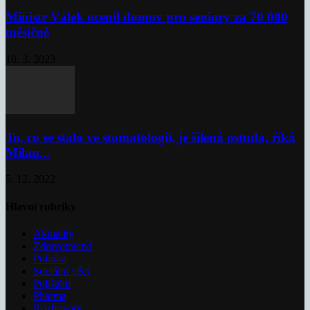
Ministr Válek ocenil domov pro seniory za 70 000
měsíčně
10. 3. 2023
To, co se stalo ve stomatologii, je šílená ostuda, říká
Milan...
5. 12. 2022
Hlavní rubriky
Aktuality
Zdravotnictví
Politika
Sociální věci
Pojištění
Pharma
Rozhovory