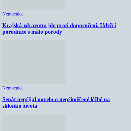
Nemocnice
Krajská zdravotní jde proti doporučení. Udrží i
porodnice s málo porody
Nemocnice
Senát nepřijal novelu o nepřiměřené léčbě na
sklonku života