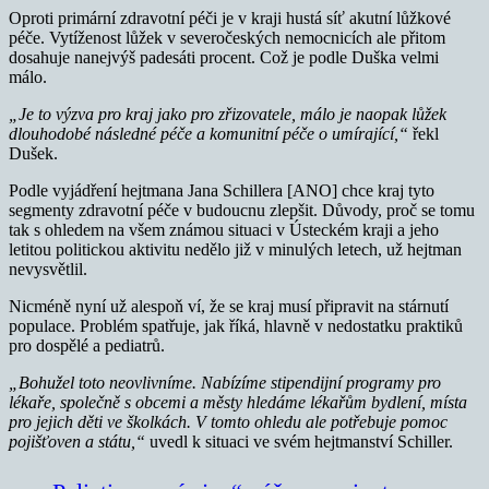
Oproti primární zdravotní péči je v kraji hustá síť akutní lůžkové
péče. Vytíženost lůžek v severočeských nemocnicích ale přitom
dosahuje nanejvýš padesáti procent. Což je podle Duška velmi
málo.
„Je to výzva pro kraj jako pro zřizovatele, málo je naopak lůžek
dlouhodobé následné péče a komunitní péče o umírající,“
řekl
Dušek.
Podle vyjádření hejtmana Jana Schillera [ANO] chce kraj tyto
segmenty zdravotní péče v budoucnu zlepšit. Důvody, proč se tomu
tak s ohledem na všem známou situaci v Ústeckém kraji a jeho
letitou politickou aktivitu nedělo již v minulých letech, už hejtman
nevysvětlil.
Nicméně nyní už alespoň ví, že se kraj musí připravit na stárnutí
populace. Problém spatřuje, jak říká, hlavně v nedostatku praktiků
pro dospělé a pediatrů.
„Bohužel toto neovlivníme. Nabízíme stipendijní programy pro
lékaře, společně s obcemi a městy hledáme lékařům bydlení, místa
pro jejich děti ve školkách. V tomto ohledu ale potřebuje pomoc
pojišťoven a státu,“
uvedl k situaci ve svém hejtmanství Schiller.