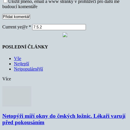
Uložit jméno, email a www stránky v prohlížeči pro další mé
budoucí komentáře
Current ye@r
*
POSLEDNÍ ČLÁNKY
Vše
Nejlepší
Nejpopulárnější
Více
Netopýři míří okny do českých ložnic. Lékaři varují
před pokousáním