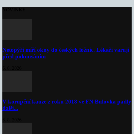
NOVINKY
Netopýři míří okny do českých ložnic. Lékaři varují
před pokousáním
6. 8. 2026
V korupční kauze z roku 2018 ve FN Bulovka padly
další...
6. 8. 2026