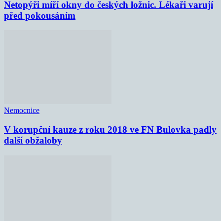
Netopýři míří okny do českých ložnic. Lékaři varují
před pokousáním
Nemocnice
V korupční kauze z roku 2018 ve FN Bulovka padly
další obžaloby