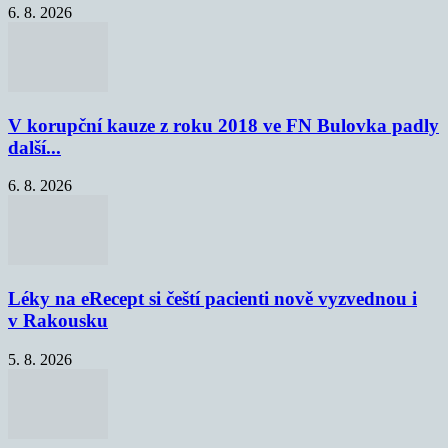
6. 8. 2026
V korupční kauze z roku 2018 ve FN Bulovka padly
další...
6. 8. 2026
Léky na eRecept si čeští pacienti nově vyzvednou i
v Rakousku
5. 8. 2026