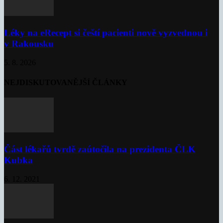
Léky na eRecept si čeští pacienti nově vyzvednou i
v Rakousku
5. 8. 2026
NEJDISKUTOVANĚJŠÍ ČLÁNKY
Část lékařů tvrdě zaútočila na prezidenta ČLK
Kubka
6. 12. 2021