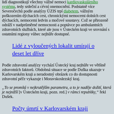
lidí diagnostikují všechny vážné nemoci
kardiovaskulárního
systému
, tedy srdeční a cévní onemocnění. Podstatně více
Severočechů podle analýzy ÚZIS trpí
diabetem
, vážným
poškozením dýchacích cest, chronickými nemocemi dolních cest
dýchacích, nemocemi ledvin a močové soustavy. Což se přirozeně
odráží v nadprůměrné nemocnosti a poptávce po ambulantních
zdravotních službách, které ale jsou v Ústeckém kraji ve srovnání s
ostatními regiony vůbec nejhůře dostupné.
Lidé z vyloučených lokalit umírají o
deset let dříve
Podle zdravotní analýzy vychází Ústecký kraj nejhůře ve většině
zdravotních faktorů. Obdobná situace se podle Duška ukazuje v
Karlovarském kraji a neradostný obrázek co do dostupnosti
zdravotní péče vykazuje i Moravskoslezský kraj.
„To se promítá v nejkrutějším parametru, a to je naděje dožití, která
je nejnižší
[v Ústeckém kraji, pozn. red.]
v rámci republiky,“
řekl
Dušek.
Počty úmrtí v Karlovarském kraji