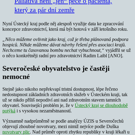
Paliativa není „jen“ péče o pacienta,
který za pár dní zemře
Nyní Ústecký kraj podle něj alespoň využije data ke zpracování
koncepce zdravotnictví, která má být hotová v září letošního roku.
„Něco můžeme ovlivnit jako kraj, což je třeba plánovaná podpora
hospiců. Někde můžeme dávat návrhy řešení přes asociaci krajů.
Nechceme tu časovanou bombu nechat vybuchnout,“
vyjádřil se už
o něco konkrétněji radní pro zdravotnictví Radim Laibl [ANO].
Severočeské obyvatelstvo je častěji
nemocné
Stejně jako nikoho nepřekvapí tristní dostupnost, lépe řečeno
nedostupnost základních zdravotních služeb v Ústeckém kraji, tak
už se nikdo příliš nepodiví ani nad zdravotním stavem tamních
obyvatel. Související problém je, že v
Ústecký kraj se dlouhodobě
potýká
i s vysokou nezaměstnaností.
Významně nadprůměrně se podle analýzy ÚZIS u Severočechů
objevují zhoubné novotvary, mezi nimiž nejvíce podle Duška
novotvary plic
. Nad průměr oproti zbytku republiky v kraji lékaři u