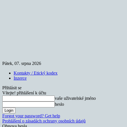
Pátek, 07. srpna 2026
Kontakty / Etický kodex
Inzerce
Přihlásit se
Vítejte! přihlášení k účtu
vaše uživatelské jméno
heslo
Forgot your password? Get help
Prohlášení o zásadách ochrany osobních údajů
Obnova hesla