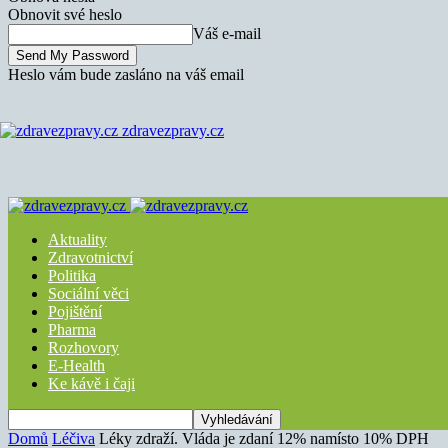
Obnovit své heslo
Váš e-mail
Heslo vám bude zasláno na váš email
zdravezpravy.cz
Aktuality
Zdravotnictví
Politika
Sociální věci
Pojištění
Pharma
Rozhovory
E-Health
Ke kávě i čaji
Domů
Léčiva
Léky zdraží. Vláda je zdaní 12% namísto 10% DPH