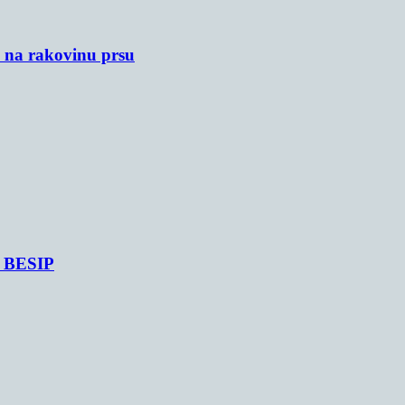
u na rakovinu prsu
je BESIP