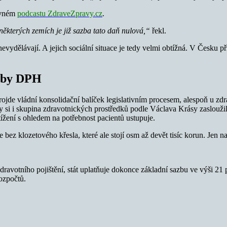
ávném
podcastu ZdraveZpravy.cz
.
ěkterých zemích je již sazba tato daň nulová,“
řekl.
ří nevydělávají. A jejich sociální situace je tedy velmi obtížná. V Česku
zby DPH
de vládní konsolidační balíček legislativním procesem, alespoň u zdra
by si i skupina zdravotnických prostředků podle Václava Krásy zaslouži
ížení s ohledem na potřebnost pacientů ustupuje.
 bez klozetového křesla, které ale stojí osm až devět tisíc korun. Jen n
dravotního pojištění, stát uplatňuje dokonce základní sazbu ve výši 21 
ozpočtů.