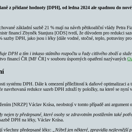
aně z přidané hodnoty [DPH], od ledna 2024 ale spadnou do nové
hované základní sazbě 21 % mají na návrh pětikoaliční vlády Petra F
nistr financí Zbyněk Stanjura [ODS] tvrdí, že důvodem pro redukci saz
% sazby DPH, jako jsou i léky [dále vodné, stočné, teplo, potraviny p
 DPH a tím i inkaso státního rozpočtu u řady citlivého zboží a služeb
erstvo financí ČR [MF ČR] v souboru úsporných opatření nazývaných
Oz
ní
osti systému DPH. Dále k omezení příležitostí k daňové optimalizaci a t
 že navrhovaná redukce sazeb DPH zdraží ty položky, na které se nyní 
žením [NRZP] Václav Krása, neobstojí v tomto případě ani argument o 
y nejen ty předepsané, které osoby se zdravotním postižením také pot
í sazbě DPH na léky, Václav Krása.
ají všechny předepsané léky:
„Nýbrž jen některé, zpravidla nejlevnější