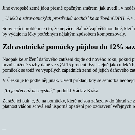
Jiné evropské země jdou přesně opačným směrem, jak uvedl i v ned
„U léků a zdravotnických prostředků dochází ke snižování DPH. A v n
Související problém je i to, že nejvíce léků užívají většinou lidé, kte
by výdaje na léky potřebným nějakým způsobem kompenzovaly.
Zdravotnické pomůcky půjdou do 12% sa
Naopak ke snížení daňového zatížení dojde od nového roku, pokud proj
první snížené sazby daně ve výši 15 procent. Byť stejně jako u léků 
pomůcek se totiž ve vyspělých západních zemí od jejich daňového zat
V Česku je to podle něj jinak. Uvedl příklad, kdy se seniorka neobejde
„To je přeci až nesmyslné,“
podotkl Václav Krása.
Zarážející pak je, že na pomůcky, které nejsou zařazeny do úhrad ze z
platnost vládou schválená úsporná opatření pro ozdravení veřejných r
—