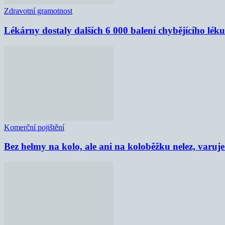
Zdravotní gramotnost
Lékárny dostaly dalších 6 000 balení chybějícího lék
Komerční pojištění
Bez helmy na kolo, ale ani na koloběžku nelez, varu