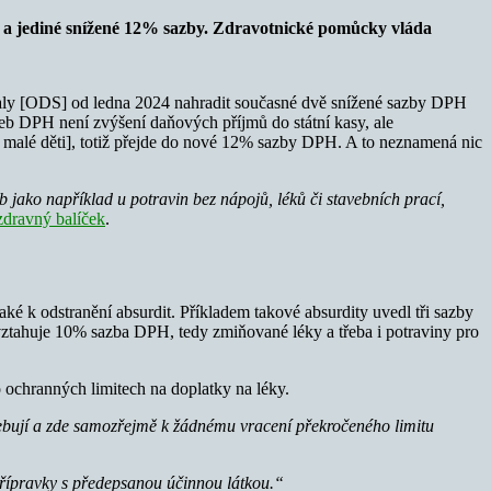
 a jediné snížené 12% sazby. Zdravotnické pomůcky vláda
ialy [ODS] od ledna 2024 nahradit současné dvě snížené sazby DPH
eb DPH není zvýšení daňových příjmů do státní kasy, ale
ro malé děti], totiž přejde do nové 12% sazby DPH. A to neznamená nic
 jako například u potravin bez nápojů, léků či stavebních prací,
dravný balíček
.
aké k odstranění absurdit. Příkladem takové absurdity uvedl tři sazby
vztahuje 10% sazba DPH, tedy zmiňované léky a třeba i potraviny pro
ochranných limitech na doplatky na léky.
řebují a zde samozřejmě k žádnému vracení překročeného limitu
 přípravky s předepsanou účinnou látkou.“