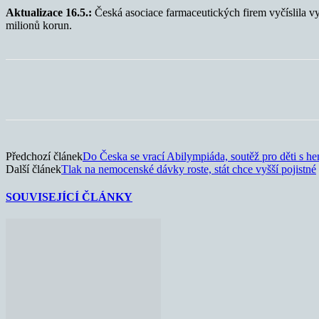
Aktualizace 16.5.:
Česká asociace farmaceutických firem vyčíslila v
milionů korun.
Sdílet
Předchozí článek
Do Česka se vrací Abilympiáda, soutěž pro děti s h
Další článek
Tlak na nemocenské dávky roste, stát chce vyšší pojistné
SOUVISEJÍCÍ ČLÁNKY