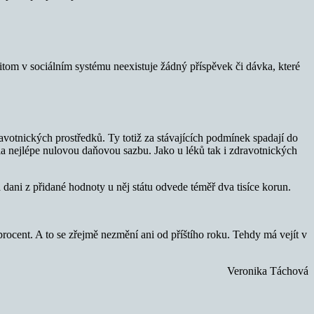
 přitom v sociálním systému neexistuje žádný příspěvek či dávka, které
votnických prostředků. Ty totiž za stávajících podmínek spadají do
la nejlépe nulovou daňovou sazbu. Jako u léků tak i zdravotnických
a dani z přidané hodnoty u něj státu odvede téměř dva tisíce korun.
procent. A to se zřejmě nezmění ani od příštího roku. Tehdy má vejít v
Veronika Táchová