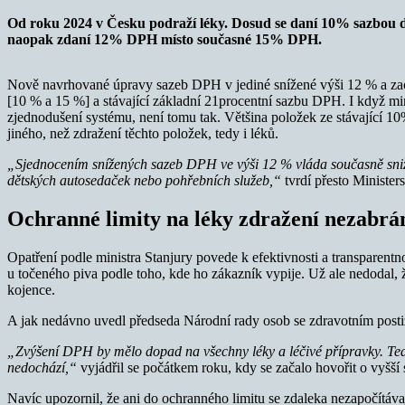
Od roku 2024 v Česku podraží léky. Dosud se daní 10% sazbou d
naopak zdaní 12% DPH místo současné 15% DPH.
Nově navrhované úpravy sazeb DPH v jediné snížené výši 12 % a zac
[10 % a 15 %] a stávající základní 21procentní sazbu DPH. I když mi
zjednodušení systému, není tomu tak. Většina položek ze stávající 10
jiného, než zdražení těchto položek, tedy i léků.
„Sjednocením snížených sazeb DPH ve výši 12 % vláda současně snižuje
dětských autosedaček nebo pohřebních služeb,“
tvrdí přesto Minist
Ochranné limity na léky zdražení nezabrá
Opatření podle ministra Stanjury povede k efektivnosti a transparentn
u točeného piva podle toho, kde ho zákazník vypije. Už ale nedodal,
kojence.
A jak nedávno uvedl předseda Národní rady osob se zdravotním posti
„Zvýšení DPH by mělo dopad na všechny léky a léčivé přípravky. Ted
nedochází,“
vyjádřil se počátkem roku, kdy se začalo hovořit o vyšš
Navíc upozornil, že ani do ochranného limitu se zdaleka nezapočítáv