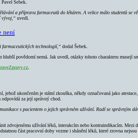
a Pavel Šebek.
lávání a přípravu farmaceutů do lékáren. A velice málo studentů se vě
í vývoj,“
uvedl
.
e není
i farmaceutických technologií,“
dodal Šebek.
hlubší povědomí nemá. Jak uvedl, otázky tohoto charakteru musejí smě
raveZpravy.cz
.
vání, jehož ukončením je státní zkouška, někdy označovaná jako atesta
a odpovídá za její správný chod.
a komunikace s pacientem o jejich správném užívání. Radí se správným 
it zdvojenému užívání léků, interakcím nebo kontraindikacím. Mezi dal
dstatnou část pracovní doby vezme i shánění léků, které zrovna nejsou 