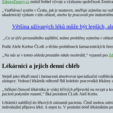
ZdraveZpravy.cz
zmínil ředitel vývoje a výzkumu společnosti Zentiv
„Vzdělávací systém v Česku, jak je nastaven, směřuje zejména na vzdě
akademický výzkum v této oblasti, anebo by pracovali pro industriáln
Většina užívaných léků může být lepších, al
„Co se týče personálního zajištění, máme problémy zejména v oblast
Podle Aleše Krebse ČLnK o těchto problémech farmaceutických firem 
„Na nás se v tomto ohledu prozatím nikdo neobrátil,“
vyjasnil pro
Zd
Lékárníci a jejich denní chléb
Stejně jako lékaři musí i farmaceuti absolvovat specializační vzdělá
zástupce. Vedoucí lékárník odborně řídí kolektiv pracovníků lékárny 
„Stěžejní činností lékárníka je výdej léčivých přípravků na recept 
pacient pokynům rozumí,“
říká prezident ČLnK Aleš Krebs.
Lékárníci nahlížejí do lékových záznamů pacienta. Čímž mohou zabrán
individuální příprava léků. A nejen to. V poslední době lékárníkům po