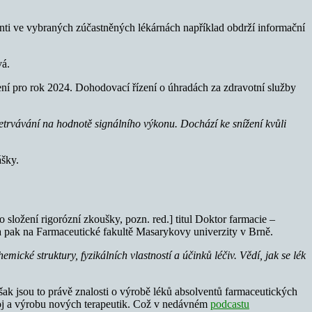
enti ve vybraných zúčastněných lékárnách například obdrží informační
á.
í pro rok 2024. Dohodovací řízení o úhradách za zdravotní služby
setrvávání na hodnotě signálního výkonu. Dochází ke snížení kvůli
ášky.
o složení rigorózní zkoušky, pozn. red.] titul Doktor farmacie –
a pak na Farmaceutické fakultě Masarykovy univerzity v Brně.
ické struktury, fyzikálních vlastností a účinků léčiv. Vědí, jak se lék
 Avšak jsou to právě znalosti o výrobě léků absolventů farmaceutických
vývoj a výrobu nových terapeutik. Což v nedávném
podcastu