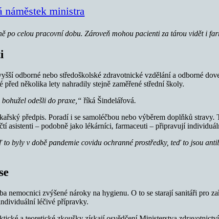
á náměstek ministra
 po celou pracovní dobu. Zároveň mohou pacienti za tárou vidět i farma
i
é, vyšší odborné nebo středoškolské zdravotnické vzdělání a odborné d
 před několika lety nahradily stejně zaměřené střední školy.
i bohužel odešli do praxe,“
říká Šindelářová.
 lékařský předpis. Poradí i se samoléčbou nebo výběrem doplňků stravy. 
asistenti – podobně jako lékárníci, farmaceuti – připravují individuáln
to byly v době pandemie covidu ochranné prostředky, teď to jsou antib
se
řeba nemocnici zvýšené nároky na hygienu. O to se starají sanitáři pro za
 individuální léčivé přípravky.
raktické a teoretické zkoušky získají osvědčení Ministerstva zdravotn