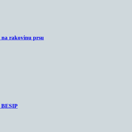
u na rakovinu prsu
je BESIP