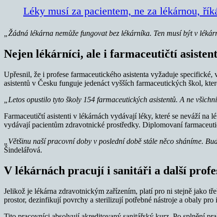
Léky musí za pacientem, ne za lékárnou, řík
„Žádná lékárna nemůže fungovat bez lékárníka. Ten musí být v lékárně
Nejen lékárníci, ale i farmaceutičtí asistent
Upřesnil, že i profese farmaceutického asistenta vyžaduje specifick
asistentů v Česku funguje jedenáct vyšších farmaceutických škol, které
„Letos opustilo tyto školy 154 farmaceutických asistentů. A ne všichn
Farmaceutičtí asistenti v lékárnách vydávají léky, které se neváží na
vydávají pacientům zdravotnické prostředky. Diplomovaní farmaceutičtí 
„Většinu naší pracovní doby v poslední době stále něco sháníme. Buď 
Šindelářová.
V lékárnách pracují i sanitáři a další profe
Jelikož je lékárna zdravotnickým zařízením, platí pro ni stejně jako t
prostor, dezinfikují povrchy a sterilizují potřebné nástroje a obaly pro
Tito pracovníci absolvují akreditovaný sanitářský kurz. Po splnění p