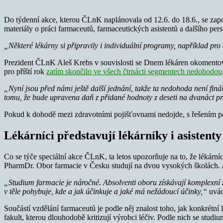
Do týdenní akce, kterou ČLnK naplánovala od 12.6. do 18.6., se zapo
materiály o práci farmaceutů, farmaceutických asistentů a dalšího pers
„Některé lékárny si připravily i individuální programy, například pro 
Prezident ČLnK Aleš Krebs v souvislosti se Dnem lékáren okomentova
pro příští rok
zatím skončilo ve všech čtrnácti segmentech nedohodou
„Nyní jsou před námi ještě další jednání, takže ta nedohoda není fin
tomu, že bude upravena daň z přidané hodnoty z deseti na dvanáct p
Pokud k dohodě mezi zdravotními pojišťovnami nedojde, s řešením pak
Lékárníci představují lékárníky i asistenty
Co se týče speciální akce ČLnK, ta letos upozorňuje na to, že lékárníc
PharmDr. Obor farmacie v Česku studují na dvou vysokých školách. A
„Studium farmacie je náročné. Absolventi oboru získávají komplexní zna
v těle pohybuje, kde a jak účinkuje a jaké má nežádoucí účinky,“
uvád
Součástí vzdělání farmaceutů je podle něj znalost toho, jak konkrétní l
fakult, kterou dlouhodobě kritizují výrobci léčiv. Podle nich se stud