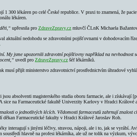
jí 1 300 lékáren po celé České republice. V praxi to znamená, že paci
onálu lékáren.
děti,“
upřesnila pro
ZdraveZpravy.cz
mluvčí ČLnK Michaela Bažantov
l aktuální nedohodu se zdravotními pojišťovnami v dohodovacím řízen
.
ální. My jsme upozornili zdravotní pojišťovny například na nevhodnost 
rocent,“
uvedl pro
ZdraveZpravy.cz
šéf lékárníků.
 musí přijít ministerstvo zdravotnictví prostřednictvím úhradové vyhl
i jsou absolventi magisterského studia oboru farmacie, ale i získávají [p
 sice na Farmaceutické fakultě Univerzity Karlovy v Hradci Králové 
losti o jednotlivých lécích. Vědomosti farmaceutů zahrnují znalost chem
í děkan Farmaceutické fakulty v Hradci Králové Jaroslav Roh.
éky interagují s jinými léčivy, stravou, nápoji, ale i to, jak se vyrábí.
ium soustředí hlavně na profesi lékárníka, ale už ne tolik na výzkum, 