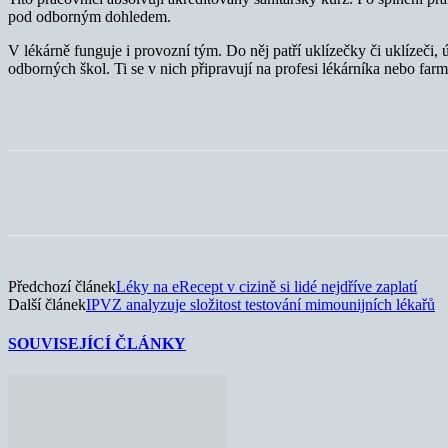
pod odborným dohledem.
V lékárně funguje i provozní tým. Do něj patří uklízečky či uklízeči, ú
odborných škol. Ti se v nich připravují na profesi lékárníka nebo farm
Sdílet
Předchozí článek
Léky na eRecept v cizině si lidé nejdříve zaplatí
Další článek
IPVZ analyzuje složitost testování mimounijních lékařů
SOUVISEJÍCÍ ČLÁNKY