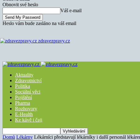
Obnovit své heslo
Váš e-mail
Heslo vám bude zasláno na váš email
zdravezpravy.cz
Aktuality
Zdravotnictví
Politika
Sociální věci
Pojištění
Pharma
Rozhovory
E-Health
Ke kávě i čaji
Domů
Lékárny
Lékárníci představují lékárníky i další personál lékáre