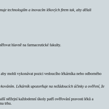
nuje technologiím a inovacím lékových firem tak, aby dělali
řovat hlavně na farmaceutické fakulty.
ce, aby mohli vykonávat pozici vedoucího lékárníka nebo odborného
dávkováním. Lékárník upozorňuje na nežádoucích účinky a ověření, že
ší stěžejní každodenní úkoly patří ověřování pravosti léků a
na trhu.