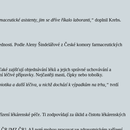
ceutické asistenty, jim se dříve říkalo laboranti,“
doplnil Krebs.
ovednosti. Podle Aleny Šindelářové z České komory farmaceutických
Také zajišťují objednávání léků a jejich správné uchovávání a
í léčivé přípravky. Nejčastěji masti, čípky nebo tobolky.
iotika a další léčiva, u nichž dochází k výpadkům na trhu,“
tvrdí
řízení lékárenské péče. Ti zodpovídají za úklid a čistotu lékárenských
ictví ČR [MZ ČR]. Až poté mohou pracovat ve zdravotnickém zařízení