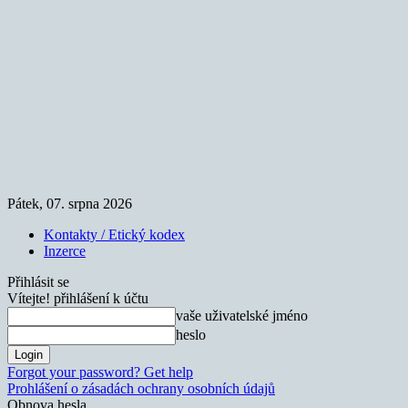
Pátek, 07. srpna 2026
Kontakty / Etický kodex
Inzerce
Přihlásit se
Vítejte! přihlášení k účtu
vaše uživatelské jméno
heslo
Forgot your password? Get help
Prohlášení o zásadách ochrany osobních údajů
Obnova hesla