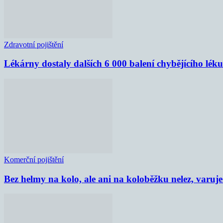
Zdravotní pojištění
Lékárny dostaly dalších 6 000 balení chybějícího lék
Komerční pojištění
Bez helmy na kolo, ale ani na koloběžku nelez, varu