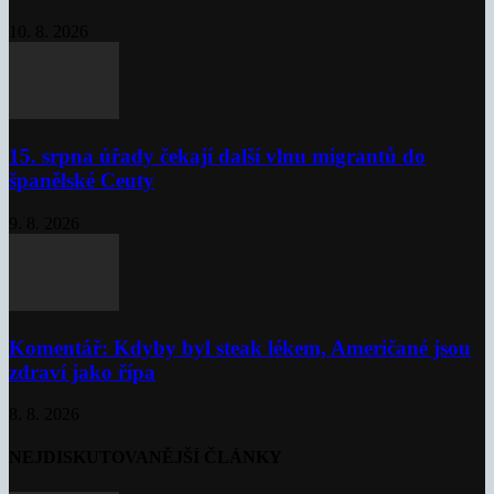
10. 8. 2026
15. srpna úřady čekají další vlnu migrantů do
španělské Ceuty
9. 8. 2026
Komentář: Kdyby byl steak lékem, Američané jsou
zdraví jako řípa
8. 8. 2026
NEJDISKUTOVANĚJŠÍ ČLÁNKY