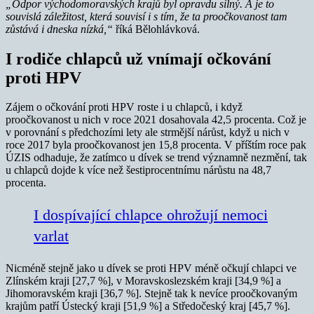
„Odpor východomoravských krajů byl opravdu silný. A je to
souvislá záležitost, která souvisí i s tím, že ta proočkovanost tam
zůstává i dneska nízká,“
říká Bělohlávková.
I rodiče chlapců už vnímají očkování
proti HPV
Zájem o očkování proti HPV roste i u chlapců, i když
proočkovanost u nich v roce 2021 dosahovala 42,5 procenta. Což je
v porovnání s předchozími lety ale strmější nárůst, když u nich v
roce 2017 byla proočkovanost jen 15,8 procenta. V příštím roce pak
ÚZIS odhaduje, že zatímco u dívek se trend významně nezmění, tak
u chlapců dojde k více než šestiprocentnímu nárůstu na 48,7
procenta.
I dospívající chlapce ohrožují nemoci
varlat
Nicméně stejně jako u dívek se proti HPV méně očkují chlapci ve
Zlínském kraji [27,7 %], v Moravskoslezském kraji [34,9 %] a
Jihomoravském kraji [36,7 %]. Stejně tak k nevíce proočkovaným
krajům patří Ústecký kraji [51,9 %] a Středočeský kraj [45,7 %].