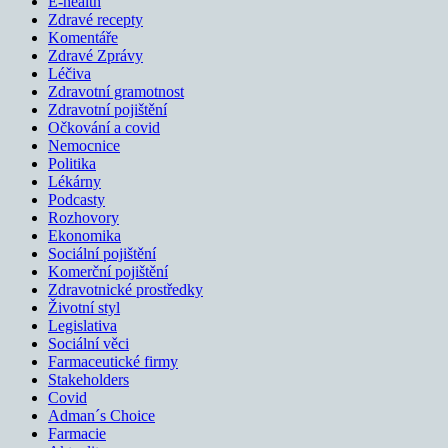
E-health
Zdravé recepty
Komentáře
Zdravé Zprávy
Léčiva
Zdravotní gramotnost
Zdravotní pojištění
Očkování a covid
Nemocnice
Politika
Lékárny
Podcasty
Rozhovory
Ekonomika
Sociální pojištění
Komerční pojištění
Zdravotnické prostředky
Životní styl
Legislativa
Sociální věci
Farmaceutické firmy
Stakeholders
Covid
Adman´s Choice
Farmacie