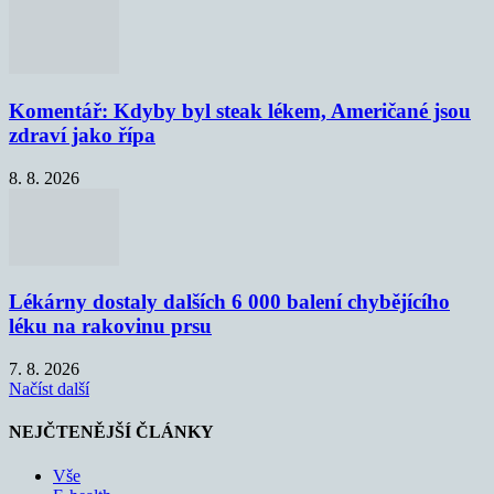
Komentář: Kdyby byl steak lékem, Američané jsou
zdraví jako řípa
8. 8. 2026
Lékárny dostaly dalších 6 000 balení chybějícího
léku na rakovinu prsu
7. 8. 2026
Načíst další
NEJČTENĚJŠÍ ČLÁNKY
Vše