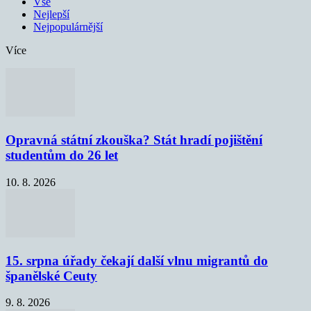
Vše
Nejlepší
Nejpopulárnější
Více
Opravná státní zkouška? Stát hradí pojištění
studentům do 26 let
10. 8. 2026
15. srpna úřady čekají další vlnu migrantů do
španělské Ceuty
9. 8. 2026