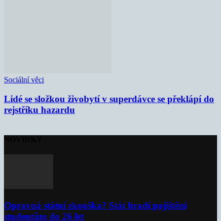
Sociální věci
Lidé se složkou živobytí v superdávce se překlápí do
rejstříku hazardu
NOVINKY
Opravná státní zkouška? Stát hradí pojištění
studentům do 26 let