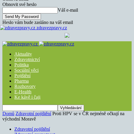
Obnovit své heslo
Váš e-mail
Heslo vám bude zasláno na váš email
zdravezpravy.cz
Aktuality
Zdravotnictví
Politika
Sociální věci
Pojištění
Pharma
Rozhovory
E-Health
Ke kávě i čaji
Domů
Zdravotní pojištění
Proti HPV se v ČR nejméně očkují na
východní Moravě
Zdravotní pojištění