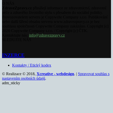
O NÁS
ZdraveZpravy.cz
přinášejí informace ze zdravotnictví, zdravotní
péče a zdravého životního stylu s přesahem do sociální politiky.
Provozovatelem serveru je Copywrite Company s.r.o. Publikování
nebo další šíření obsahu serveru www.zdravezpravy.cz je bez
souhlasu společnosti Copywrite Company zakázáno. Copyright [c]
2020 Copywrite Company s.r.o. / Copyright [c] ČTK.
Kontaktujte nás:
info@zdravezpravy.cz
SLEDUJTE NÁS
INZERCE
Kontakty / Etický kodex
© Realizace © 2018,
Xcreative - webdesign
. |
Spravovat souhlas s
nastavením osobních údajů
.
adm_sticky