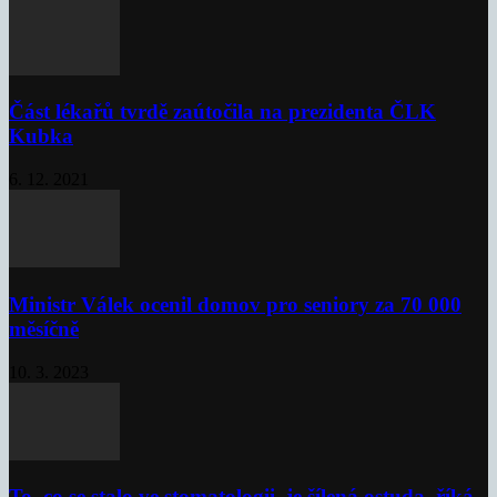
Část lékařů tvrdě zaútočila na prezidenta ČLK
Kubka
6. 12. 2021
Ministr Válek ocenil domov pro seniory za 70 000
měsíčně
10. 3. 2023
To, co se stalo ve stomatologii, je šílená ostuda, říká