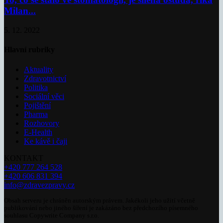
Milan...
5. 12. 2022
Hlavní rubriky
Aktuality
Zdravotnictví
Politika
Sociální věci
Pojištění
Pharma
Rozhovory
E-Health
Ke kávě i čaji
KONTAKT
+420 777 264 528
+420 606 831 394
info@zdravezpravy.cz
Obsah serveru je chráněn autorským právem. Jakékoli jeho užití včetně
publikování nebo jiného šíření je zakázáno bez předchozího písemného
souhlasu Copywrite Company s.r.o.