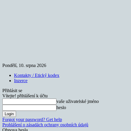
Pondělí, 10. srpna 2026
Kontakty / Etický kodex
Inzerce
Přihlásit se
Vítejte! přihlášení k účtu
vaše uživatelské jméno
heslo
Forgot your password? Get help
Prohlášení o zásadách ochrany osobních údajů
Obnova hesla