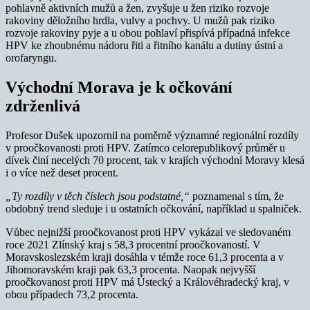
pohlavně aktivních mužů a žen, zvyšuje u žen riziko rozvoje
rakoviny děložního hrdla, vulvy a pochvy. U mužů pak riziko
rozvoje rakoviny pyje a u obou pohlaví přispívá případná infekce
HPV ke zhoubnému nádoru řiti a řitního kanálu a dutiny ústní a
orofaryngu.
Východní Morava je k očkování
zdrženlivá
Profesor Dušek upozornil na poměrně významné regionální rozdíly
v proočkovanosti proti HPV. Zatímco celorepublikový průměr u
dívek činí necelých 70 procent, tak v krajích východní Moravy klesá
i o více než deset procent.
„Ty rozdíly v těch číslech jsou podstatné,“
poznamenal s tím, že
obdobný trend sleduje i u ostatních očkování, například u spalniček.
Vůbec nejnižší proočkovanost proti HPV vykázal ve sledovaném
roce 2021 Zlínský kraj s 58,3 procentní proočkovaností. V
Moravskoslezském kraji dosáhla v témže roce 61,3 procenta a v
Jihomoravském kraji pak 63,3 procenta. Naopak nejvyšší
proočkovanost proti HPV má Ústecký a Královéhradecký kraj, v
obou případech 73,2 procenta.