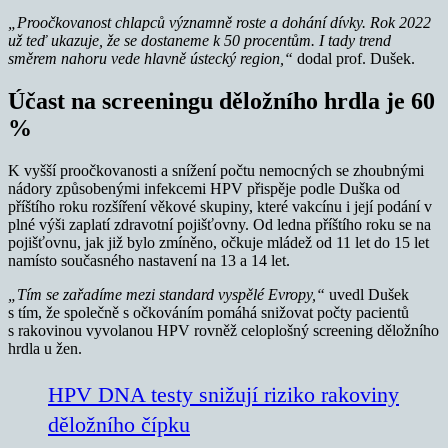
„Proočkovanost chlapců významně roste a dohání dívky. Rok 2022
už teď ukazuje, že se dostaneme k 50 procentům. I tady trend
směrem nahoru vede hlavně ústecký region,“
dodal prof. Dušek.
Účast na screeningu děložního hrdla je 60
%
K vyšší proočkovanosti a snížení počtu nemocných se zhoubnými
nádory způsobenými infekcemi HPV přispěje podle Duška od
příštího roku rozšíření věkové skupiny, které vakcínu i její podání v
plné výši zaplatí zdravotní pojišťovny. Od ledna příštího roku se na
pojišťovnu, jak již bylo zmíněno, očkuje mládež od 11 let do 15 let
namísto současného nastavení na 13 a 14 let.
„Tím se zařadíme mezi standard vyspělé Evropy,“
uvedl Dušek
s tím, že společně s očkováním pomáhá snižovat počty pacientů
s rakovinou vyvolanou HPV rovněž celoplošný screening děložního
hrdla u žen.
HPV DNA testy snižují riziko rakoviny
děložního čípku