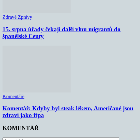
Zdravé Zprávy
15. srpna úřady čekají další vlnu migrantů do
španělské Ceuty
Komentáře
Komentář: Kdyby byl steak lékem, Američané jsou
zdraví jako řípa
KOMENTÁŘ