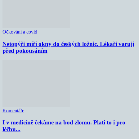
Očkování a covid
Netopýři míří okny do českých ložnic. Lékaři varují
před pokousáním
Komentáře
I v medicíně čekáme na bod zlomu. Platí to i pro
léčbu...