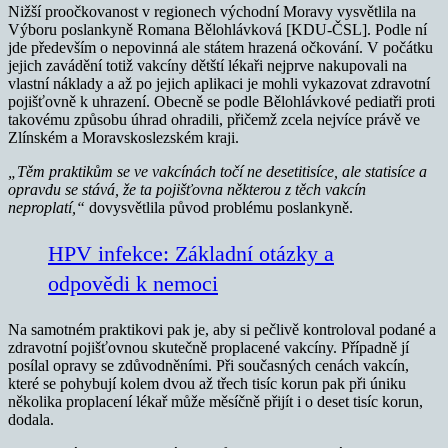
Nižší proočkovanost v regionech východní Moravy vysvětlila na
Výboru poslankyně Romana Bělohlávková [KDU-ČSL]. Podle ní
jde především o nepovinná ale státem hrazená očkování. V počátku
jejich zavádění totiž vakcíny dětští lékaři nejprve nakupovali na
vlastní náklady a až po jejich aplikaci je mohli vykazovat zdravotní
pojišťovně k uhrazení. Obecně se podle Bělohlávkové pediatři proti
takovému způsobu úhrad ohradili, přičemž zcela nejvíce právě ve
Zlínském a Moravskoslezském kraji.
„Těm praktikům se ve vakcínách točí ne desetitisíce, ale statisíce a
opravdu se stává, že ta pojišťovna některou z těch vakcín
neproplatí,“
dovysvětlila původ problému poslankyně.
HPV infekce: Základní otázky a
odpovědi k nemoci
Na samotném praktikovi pak je, aby si pečlivě kontroloval podané a
zdravotní pojišťovnou skutečně proplacené vakcíny. Případně jí
posílal opravy se zdůvodněními. Při současných cenách vakcín,
které se pohybují kolem dvou až třech tisíc korun pak při úniku
několika proplacení lékař může měsíčně přijít i o deset tisíc korun,
dodala.