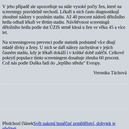
V jeho případě ale upozorňuje na stále vysoké počty žen, které na
screeningy pravidelně nechodí. Lékaři u nich často diagnostikují
zhoubné nádory v pozdním stadiu. Až 40 procent nádorů děložního
hrdla odhalí lékaři ve třetím stadiu. Návštěvnost screeningů
děložního hrdla podle dat ÚZIS strmě klesá u žen ve věku 45 a více
let.
Na screeningovou prevenci podle statistik podstatně více dbají
mladé dívky a ženy. U nich se daří nálezy zachytávat v jejich
časném stadiu, kdy je lékaři dokáží i v krátké době zaléčit. Celkové
pokrytí populace tímto screeningem dosahuje zhruba 60 procent.
Což nás podle Duška řadí do „lepšího středu“ Evropy.
Veronika Táchová
Předchozí článek
Svět nakrmí buněčné zemědělství, dobytek je
přežitek