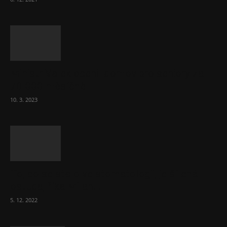
Ministr Válek ocenil domov pro seniory za
70 000 měsíčně
10. 3. 2023
To, co se stalo ve stomatologii, je šílená
ostuda, říká Milan...
5. 12. 2022