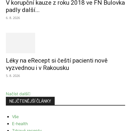
V korupční kauze z roku 2018 ve FN Bulovka
padly další...
6. 8. 2026
Léky na eRecept si čeští pacienti nově
vyzvednou i v Rakousku
5. 8. 2026
Načíst další
NEJČTENĚJŠÍ ČLÁNKY
Vše
E-health
Zdravé recepty