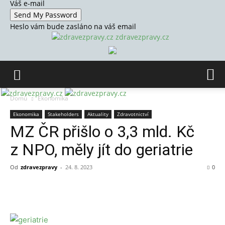
Váš e-mail
Heslo vám bude zasláno na váš email
zdravezpravy.cz
Domů
Ekonomika
Ekonomika
Stakeholders
Aktuality
Zdravotnictví
MZ ČR přišlo o 3,3 mld. Kč
z NPO, měly jít do geriatrie
Od
zdravezpravy
-
24. 8. 2023
0