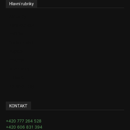
Hlavní rubriky
Aktuality
Zdravotnictví
Politika
Sociální věci
Pojištění
Pharma
Rozhovory
E-Health
Ke kávě i čaji
KONTAKT
+420 777 264 528
+420 606 831 394