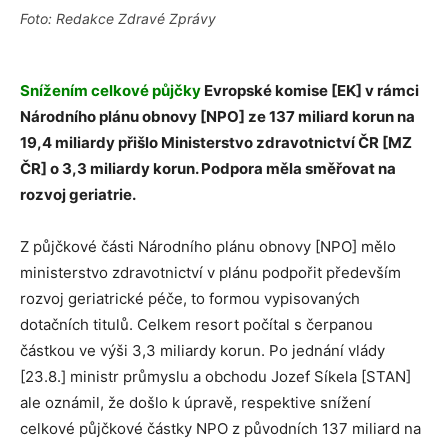
Foto: Redakce Zdravé Zprávy
Snížením celkové půjčky
Evropské komise [EK] v rámci
Národního plánu obnovy [NPO] ze 137 miliard korun na
19,4 miliardy přišlo Ministerstvo zdravotnictví ČR [MZ
ČR] o 3,3 miliardy korun. Podpora měla směřovat na
rozvoj geriatrie.
Z půjčkové části Národního plánu obnovy [NPO] mělo
ministerstvo zdravotnictví v plánu podpořit především
rozvoj geriatrické péče, to formou vypisovaných
dotačních titulů. Celkem resort počítal s čerpanou
částkou ve výši 3,3 miliardy korun. Po jednání vlády
[23.8.] ministr průmyslu a obchodu Jozef Síkela [STAN]
ale oznámil, že došlo k úpravě, respektive snížení
celkové půjčkové částky NPO z původních 137 miliard na