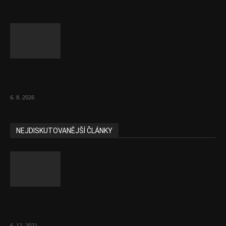
V korupční kauze z roku 2018 ve FN Bulovka
padly další...
6. 8. 2026
NEJDISKUTOVANĚJŠÍ ČLÁNKY
Část lékařů tvrdě zaútočila na prezidenta
ČLK Kubka
6. 12. 2021