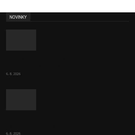
NOVINKY
Ceny akcií Eli Lilly rostou, ale ceny akcií
Novo Nordisku klesají
6. 8. 2026
Netopýři míří okny do českých ložnic. Lékaři
varují před pokousáním
6. 8. 2026