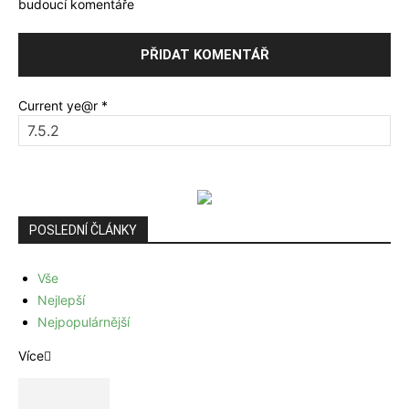
budoucí komentáře
Current ye@r
*
POSLEDNÍ ČLÁNKY
Vše
Nejlepší
Nejpopulárnější
Více