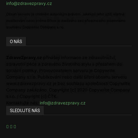
info@zdravezpravy.cz
Obsah serveru je chráněn autorským právem. Jakékoli jeho užití včetně
publikování nebo jiného šíření je zakázáno bez předchozího písemného
souhlasu Copywrite Company s.r.o.
O NÁS
ZdraveZpravy.cz
přinášejí informace ze zdravotnictví,
zdravotní péče a zdravého životního stylu s přesahem do
sociální politiky. Provozovatelem serveru je Copywrite
Company s.r.o. Publikování nebo další šíření obsahu serveru
www.zdravezpravy.cz je bez souhlasu společnosti Copywrite
Company zakázáno. Copyright [c] 2020 Copywrite Company
s.r.o. / Copyright [c] ČTK.
Kontaktujte nás:
info@zdravezpravy.cz
SLEDUJTE NÁS