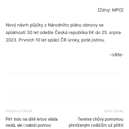
[Zdroj: MPO]
Nový návrh půjčky z Národního plánu obnovy se
splatností 30 let odešle Česká republika EK do 25. srpna
2023. Prvních 10 let splácí ČR úroky, poté jistinu.
–VRN–
Předchozí článek
Další článek
Pět tisíc na dítě letos vláda
Terénní chůvy pomohou
nedá, ale i nabízí pomoc
přetíženým rodičům už příští