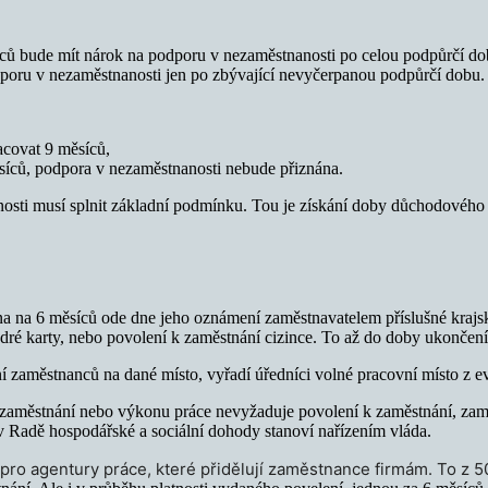
ců bude mít nárok na podporu v nezaměstnanosti po celou podpůrčí dobu
dporu v nezaměstnanosti jen po zbývající nevyčerpanou podpůrčí dobu.
covat 9 měsíců,
ěsíců, podpora v nezaměstnanosti nebude přiznána.
osti musí splnit základní podmínku. Tou je získání doby důchodového 
a na 6 měsíců ode dne jeho oznámení zaměstnavatelem příslušné krajsk
dré karty, nebo povolení k zaměstnání cizince. To až do doby ukončení
í zaměstnanců na dané místo, vyřadí úředníci volné pracovní místo z e
 k zaměstnání nebo výkonu práce nevyžaduje povolení k zaměstnání, za
í v Radě hospodářské a sociální dohody stanoví nařízením vláda.
pro agentury práce, které přidělují zaměstnance firmám. To z 5