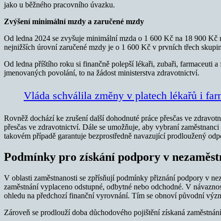
jako u běžného pracovního úvazku.
Zvýšení minimální mzdy a zaručené mzdy
Od ledna 2024 se zvyšuje minimální mzda o 1 600 Kč na 18 900 Kč měs
nejnižších úrovní zaručené mzdy je o 1 600 Kč v prvních třech skupi
Od ledna příštího roku si finančně polepší lékaři, zubaři, farmaceuti a 
jmenovaných povolání, to na žádost ministerstva zdravotnictví.
Vláda schválila změny v platech lékařů i fa
Rovněž dochází ke zrušení další dohodnuté práce přesčas ve zdravotni
přesčas ve zdravotnictví. Dále se umožňuje, aby vybraní zaměstnanci
takovém případě garantuje bezprostředně navazující prodloužený odp
Podmínky pro získání podpory v nezaměst
V oblasti zaměstnanosti se zpřísňují podmínky přiznání podpory v n
zaměstnání vyplaceno odstupné, odbytné nebo odchodné. V návaznosti 
ohledu na předchozí finanční vyrovnání. Tím se obnoví původní význ
Zároveň se prodlouží doba důchodového pojištění získaná zaměstnání