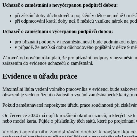
Uchazeč o zaměstnání s nevyčerpanou podpůrčí dobou:
při získání doby důchodového pojištění v délce nejméně 6 měsí
při odpracování kratší doby než 6 měsíců vznikne nárok na po
Uchazeč o zaměstnání s vyčerpanou podpůrčí dobou:
pro přiznání podpory v nezaměstnanosti bude podmínkou odpra
v případě, že nezíská dobu důchodového pojištění v délce 9 m
Zároveň od nového roku platí, že pro přiznání podpory v nezaměstnan
zařazením do evidence uchazečů o zaměstnání.
Evidence u úřadu práce
Maximální lhůta vedení volného pracovníka v evidenci bude zakotven
obsazení je vedeno řízení o žádosti o vydání zaměstnanecké karty, mo
Pokud zaměstnavatel neposkytne úřadu práce součinnosti při získáván
Od července 2024 má dojít k rozšíření okruhu cizinců, u kterých se
nebo modrá karta. Půjde o příslušníky těch států, které po projednán
V oblasti agenturního zaměstnávání dochází k navýšení kauce 