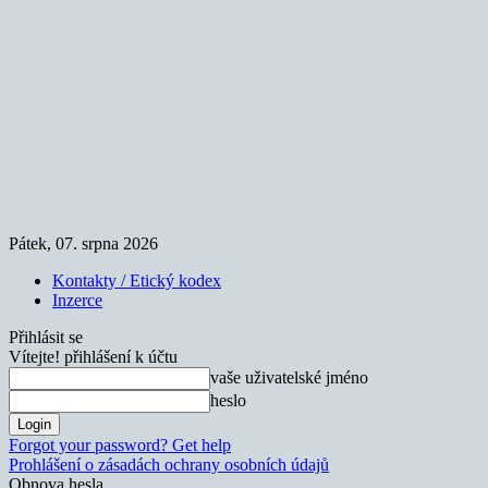
Pátek, 07. srpna 2026
Kontakty / Etický kodex
Inzerce
Přihlásit se
Vítejte! přihlášení k účtu
vaše uživatelské jméno
heslo
Forgot your password? Get help
Prohlášení o zásadách ochrany osobních údajů
Obnova hesla