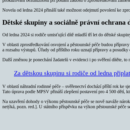
prokazování bezdlužnosti při podání žádosti o zprostředkování zaměst
Novela od ledna 2024 přináší také možnost odejmutí povolení ke zpros
Dětské skupiny a sociálně právní ochrana d
Od ledna 2024 si rodiče umisťující dítě mladší tří let do dětské skupi
V oblasti zprostředkování osvojení a pěstounské péče budou přípravy
a rozsahu výstupů. Úřady od příštího roku uznají přípravy a posudky o
Další změnou je ponechání žadatelů v evidenci i po svěření dítěte, to
Za dětskou skupinu si rodiče od ledna připlat
V oblastí náhradní rodinné péče – svěřenectví dochází příští rok ke s
Tato úprava podle MPSV přináší zlepšení postavení pro 4 500 dětí, kt
Na uzavření dohody o výkonu pěstounské péče se nově naváže nárok 
netýká, pozn. red.]. U státního příspěvku na výkon pěstounské péče