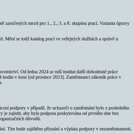
 zaručených mezd pro 1., 2., 3. a 8. skupinu prací. Varianta úpravy
říd. Mění se totiž katalog prací ve veřejných službách a správě u
otnictví. Od ledna 2024 se ruší institut další dohodnuté práce
24 hodin v kuse [od prosince 2023]. Zaměstnanci zákoník práce v
n.
cení podpory v případě, že uchazeči o zaměstnání bylo z posledního
 je zajistit, aby byla podpora poskytována od prvního dne bez
organizačních důvodů.
í. Tím bude zajištěno přiznání a výplata podpory v nezaměstnanosti.