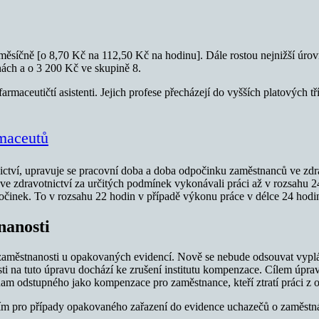
íčně [o 8,70 Kč na 112,50 Kč na hodinu]. Dále rostou nejnižší úrovně
nách a o 3 200 Kč ve skupině 8.
farmaceutičtí asistenti. Jejich profese přecházejí do vyšších platových t
rmaceutů
ctví, upravuje se pracovní doba a doba odpočinku zaměstnanců ve zdrav
 ve zdravotnictví za určitých podmínek vykonávali práci až v rozsahu 
očinek. To v rozsahu 22 hodin v případě výkonu práce v délce 24 hodi
nanosti
ezaměstnanosti u opakovaných evidencí. Nově se nebude odsouvat vyplá
na tuto úpravu dochází ke zrušení institutu kompenzace. Cílem úpravy
am odstupného jako kompenzace pro zaměstnance, kteří ztratí práci z 
m pro případy opakovaného zařazení do evidence uchazečů o zaměstnán