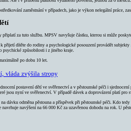
nání. Ale i v průběhu platnosti vydaného povelení, jednou za 6 měsíců.
tředkování zaměstnání v případech, jako je výkon nelegální práce, zas
ětí
ny připlatí za tuto službu. MPSV navyšuje částku, kterou si může poskyt
 k přijetí dítěte do rodiny a psychologické posouzení provádět subjek
 psychické způsobilosti i z jiného kraje.
 maximálně po dobu 10 let.
í, vláda zvýšila stropy
jednocení postavení dětí ve svěřenectví a v pěstounské péči i sjednocen
eré jsou nyní ve svěřenectví. V případě dávek a doprovázení platí pro
na dávku odměna pěstouna a příspěvek při pěstounské péči. Kdo tedy c
 se navrhuje navýšení na 66 000 Kč za uzavřenou dohodu na rok. U pě