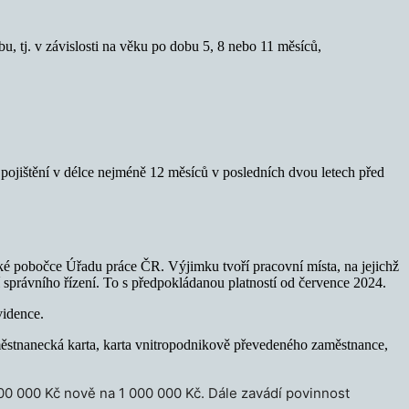
, tj. v závislosti na věku po dobu 5, 8 nebo 11 měsíců,
pojištění v délce nejméně 12 měsíců v posledních dvou letech před
é pobočce Úřadu práce ČR. Výjimku tvoří pracovní místa, na jejichž
 správního řízení. To s předpokládanou platností od července 2024.
vidence.
městnanecká karta, karta vnitropodnikově převedeného zaměstnance,
00 000 Kč nově na 1 000 000 Kč. Dále zavádí povinnost