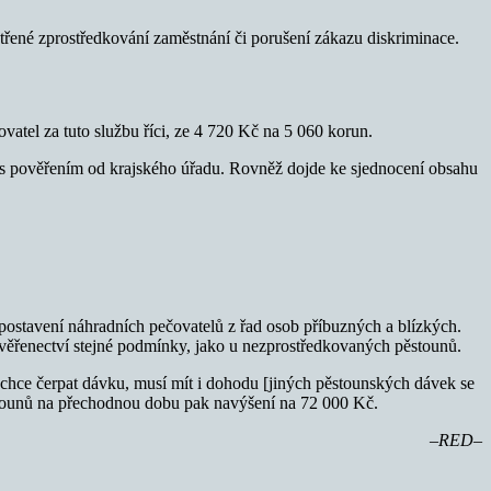
třené zprostředkování zaměstnání či porušení zákazu diskriminace.
ovatel za tuto službu říci, ze 4 720 Kč na 5 060 korun.
ty s pověřením od krajského úřadu. Rovněž dojde ke sjednocení obsahu
í postavení náhradních pečovatelů z řad osob příbuzných a blízkých.
 svěřenectví stejné podmínky, jako u nezprostředkovaných pěstounů.
hce čerpat dávku, musí mít i dohodu [jiných pěstounských dávek se
stounů na přechodnou dobu pak navýšení na 72 000 Kč.
–RED–