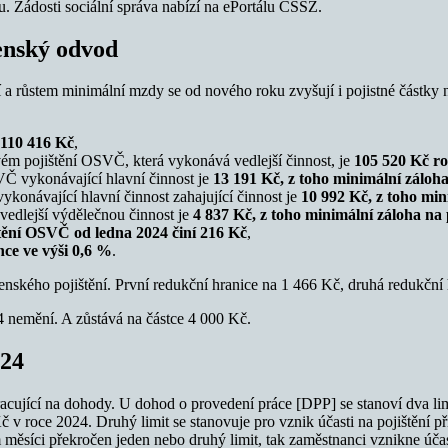
. Žádosti sociální správa nabízí na ePortálu ČSSZ.
censký odvod
a růstem minimální mzdy se od nového roku zvyšují i pojistné částky n
 110 416 Kč
,
ém pojištění OSVČ, která vykonává vedlejší činnost, je
105 520 Kč r
VČ vykonávající hlavní činnost je
13 191 Kč, z toho minimální záloha
konávající hlavní činnost zahajující činnost je
10 992 Kč, z toho min
edlejší výdělečnou činnost je
4 837 Kč, z toho minimální záloha na 
tění OSVČ od ledna 2024 činí 216 Kč
,
ce ve výši 0,6 %
.
ského pojištění. První redukční hranice na 1 466 Kč, druhá redukční h
 nemění. A zůstává na částce 4 000 Kč.
024
ující na dohody. U dohod o provedení práce [DPP] se stanoví dva limit
v roce 2024. Druhý limit se stanovuje pro vznik účasti na pojištění 
měsíci překročen jeden nebo druhý limit, tak zaměstnanci vznikne účast