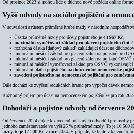
Od prosince 2023 si mohou lidé o důchod nově požádat online formou
Vyšší odvody na sociální pojištění a nemo
V souvislosti s růstem průměrné hrubé mzdy v národním hospodářství 
Částka průměrné mzdy pro účely pojistného je
43 967 Kč
,
maximální vyměřovací základ pro placení pojistného činí 2
rozhodná částka [daňový základ] zakládající účast na důchodov
minimální měsíční základ pro placení záloh na pojistné pro OS
minimální měsíční základ pro placení záloh na pojistné OSVČ vy
minimální měsíční vyměřovací základ pro OSVČ vykonávající v
minimální platba pojistného na
dobrovolné nemocenské pojiš
zavedení pojistného na nemocenské pojištění pro zaměstnan
Dále dochází ke zvýšení redukčních hranic pro výpočet dávek nemocen
Rozhodný příjem pro účast na nemocenském pojištění se pro rok 2024
Dohodáři a pojistné odvody od července 2
Od července 2024 dojde k zavedení pojistných odvodů i pro osoby prac
jednoho zaměstnavatele ve výši 25 % průměrné mzdy. To je 10 500 Kč 
mzdy, to je 17 500 Kč v roce 2024. V případě, že bude v kalendářním 