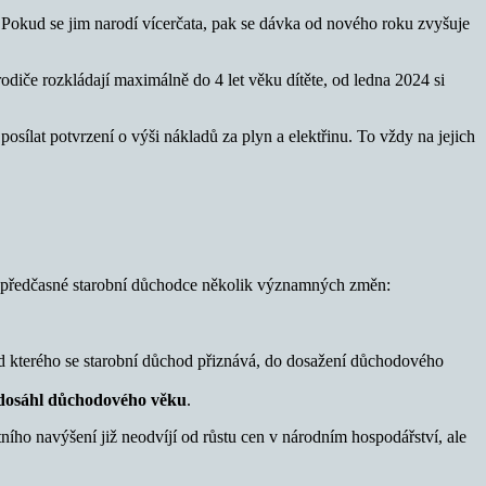
. Pokud se jim narodí vícerčata, pak se dávka od nového roku zvyšuje
odiče rozkládají maximálně do 4 let věku dítěte, od ledna 2024 si
posílat potvrzení o výši nákladů za plyn a elektřinu. To vždy na jejich
o předčasné starobní důchodce několik významných změn:
d kterého se starobní důchod přiznává, do dosažení důchodového
c dosáhl důchodového věku
.
ho navýšení již neodvíjí od růstu cen v národním hospodářství, ale