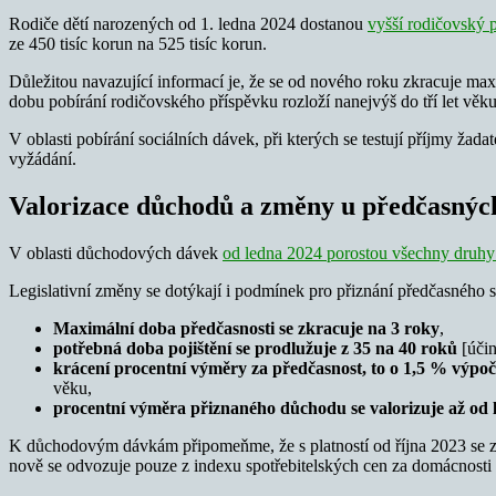
Rodiče dětí narozených od 1. ledna 2024 dostanou
vyšší rodičovský 
ze 450 tisíc korun na 525 tisíc korun.
Důležitou navazující informací je, že se od nového roku zkracuje maxi
dobu pobírání rodičovského příspěvku rozloží nanejvýš do tří let věku 
V oblasti pobírání sociálních dávek, při kterých se testují příjmy žad
vyžádání.
Valorizace důchodů a změny u předčasnýc
V oblasti důchodových dávek
od ledna 2024 porostou všechny druh
Legislativní změny se dotýkají i podmínek pro přiznání předčasnéh
Maximální doba předčasnosti se zkracuje na 3 roky
,
potřebná doba pojištění se prodlužuje z 35 na 40 roků
[účin
krácení procentní výměry za předčasnost, to o 1,5 % výpo
věku,
procentní výměra přiznaného důchodu se valorizuje až od 
K důchodovým dávkám připomeňme, že s platností od října 2023 se zm
nově se odvozuje pouze z indexu spotřebitelských cen za domácnosti