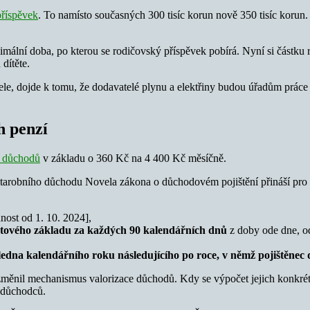
příspěvek
. To namísto současných 300 tisíc korun nově 350 tisíc korun
mální doba, po kterou se rodičovský příspěvek pobírá. Nyní si částku r
dítěte.
atele, dojde k tomu, že dodavatelé plynu a elektřiny budou úřadům práce 
h penzí
y důchodů
v základu o 360 Kč na 4 400 Kč měsíčně.
o starobního důchodu Novela zákona o důchodovém pojištění přináší pr
nost od 1. 10. 2024],
čtového základu za každých 90 kalendářních dnů
z doby ode dne, o
ledna kalendářního roku následujícího po roce, v němž pojištěne
ěnil mechanismus valorizace důchodů. Kdy se výpočet jejich konkrétní
 důchodců.