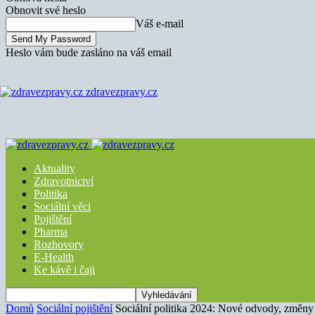
Obnovit své heslo
Váš e-mail
Heslo vám bude zasláno na váš email
zdravezpravy.cz
Aktuality
Zdravotnictví
Politika
Sociální věci
Pojištění
Pharma
Rozhovory
E-Health
Ke kávě i čaji
Domů
Sociální pojištění
Sociální politika 2024: Nové odvody, změny