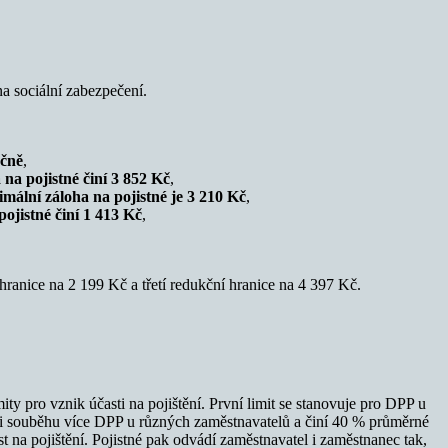
a sociální zabezpečení.
očně
,
 na pojistné činí 3 852 Kč
,
imální záloha na pojistné je 3 210 Kč
,
pojistné činí 1 413 Kč
,
ranice na 2 199 Kč a třetí redukční hranice na 4 397 Kč.
y pro vznik účasti na pojištění. První limit se stanovuje pro DPP u
při souběhu více DPP u různých zaměstnavatelů a činí 40 % průměrné
 na pojištění. Pojistné pak odvádí zaměstnavatel i zaměstnanec tak,