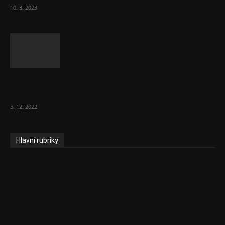
10. 3. 2023
To, co se stalo ve stomatologii, je šílená
ostuda, říká Milan...
5. 12. 2022
Hlavní rubriky
Aktuality
Zdravotnictví
Politika
Sociální věci
Pojištění