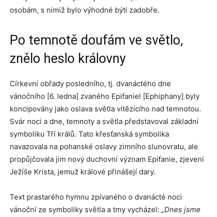
osobám, s nimiž bylo výhodné býti zadobře.
Po temnotě doufám ve světlo,
znělo heslo královny
Církevní obřady posledního, tj. dvanáctého dne
vánočního [6. ledna] zvaného Epifaniel [Ephiphany] byly
koncipovány jako oslava světla vítězícího nad temnotou.
Svár noci a dne, temnoty a světla představoval základní
symboliku Tří králů. Tato křesťanská symbolika
navazovala na pohanské oslavy zimního slunovratu, ale
propůjčovala jim nový duchovní význam Epifanie, zjevení
Ježíše Krista, jemuž králové přinášejí dary.
Text prastarého hymnu zpívaného o dvanácté noci
vánoční ze symboliky světla a tmy vycházel:
„Dnes jsme