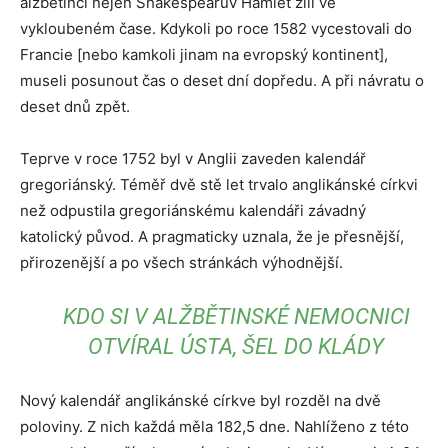
alžbětinci nejen Shakespearův Hamlet žili ve
vykloubeném čase. Kdykoli po roce 1582 vycestovali do
Francie [nebo kamkoli jinam na evropský kontinent],
museli posunout čas o deset dní dopředu. A při návratu o
deset dnů zpět.
Teprve v roce 1752 byl v Anglii zaveden kalendář
gregoriánský. Téměř dvě stě let trvalo anglikánské církvi
než odpustila gregoriánskému kalendáři závadný
katolický původ. A pragmaticky uznala, že je přesnější,
přirozenější a po všech stránkách výhodnější.
KDO SI V ALŽBĚTINSKÉ NEMOCNICI
OTVÍRAL ÚSTA, ŠEL DO KLÁDY
Nový kalendář anglikánské církve byl rozděl na dvě
poloviny. Z nich každá měla 182,5 dne. Nahlíženo z této