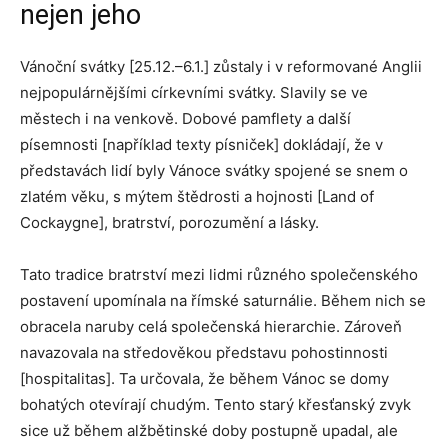
nejen jeho
Vánoční svátky [25.12.–6.1.] zůstaly i v reformované Anglii
nejpopulárnějšími církevními svátky. Slavily se ve
městech i na venkově. Dobové pamflety a další
písemnosti [například texty písniček] dokládají, že v
představách lidí byly Vánoce svátky spojené se snem o
zlatém věku, s mýtem štědrosti a hojnosti [Land of
Cockaygne], bratrství, porozumění a lásky.
Tato tradice bratrství mezi lidmi různého společenského
postavení upomínala na římské saturnálie. Během nich se
obracela naruby celá společenská hierarchie. Zároveň
navazovala na středověkou představu pohostinnosti
[hospitalitas]. Ta určovala, že během Vánoc se domy
bohatých otevírají chudým. Tento starý křesťanský zvyk
sice už během alžbětinské doby postupně upadal, ale