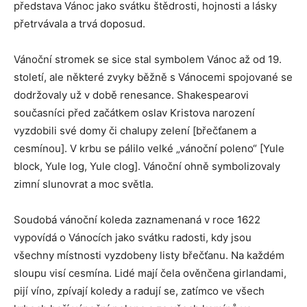
představa Vánoc jako svátku štědrosti, hojnosti a lásky
přetrvávala a trvá doposud.
Vánoční stromek se sice stal symbolem Vánoc až od 19.
století, ale některé zvyky běžně s Vánocemi spojované se
dodržovaly už v době renesance. Shakespearovi
současníci před začátkem oslav Kristova narození
vyzdobili své domy či chalupy zelení [břečťanem a
cesmínou]. V krbu se pálilo velké „vánoční poleno“ [Yule
block, Yule log, Yule clog]. Vánoční ohně symbolizovaly
zimní slunovrat a moc světla.
Soudobá vánoční koleda zaznamenaná v roce 1622
vypovídá o Vánocích jako svátku radosti, kdy jsou
všechny místnosti vyzdobeny listy břečťanu. Na každém
sloupu visí cesmína. Lidé mají čela ověnčena girlandami,
pijí víno, zpívají koledy a radují se, zatímco ve všech