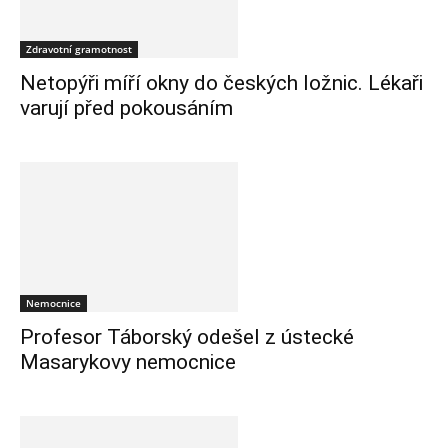
Zdravotní gramotnost
Netopýři míří okny do českých ložnic. Lékaři
varují před pokousáním
Nemocnice
Profesor Táborský odešel z ústecké
Masarykovy nemocnice