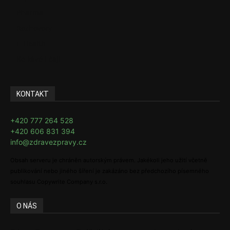
Pharma
Rozhovory
E-Health
Ke kávě i čaji
KONTAKT
+420 777 264 528
+420 606 831 394
info@zdravezpravy.cz
Obsah serveru je chráněn autorským právem. Jakékoli jeho užití včetně
publikování nebo jiného šíření je zakázáno bez předchozího písemného
souhlasu Copywrite Company s.r.o.
O NÁS