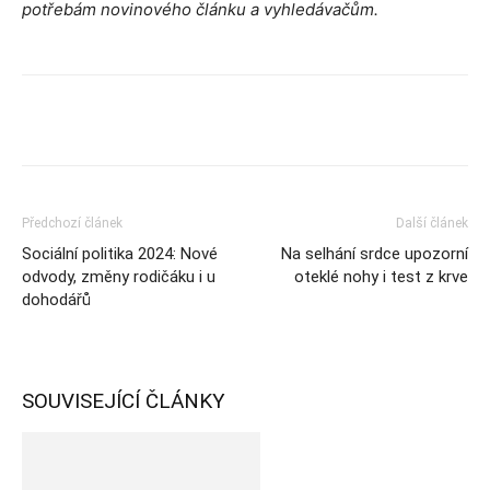
potřebám novinového článku a vyhledávačům.
Předchozí článek
Další článek
Sociální politika 2024: Nové
Na selhání srdce upozorní
odvody, změny rodičáku i u
oteklé nohy i test z krve
dohodářů
SOUVISEJÍCÍ ČLÁNKY