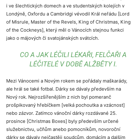
i ve šlechtických domech a ve studentských kolejích v
Londýně, Oxfordu a Cambridgi vévodil Král neřádu [Lord
of Misrule, Master of the Revels, King of Christmas, King
of the Cockneys], který měl o Vánocích stejnou funkci
jako o májových či svatojánských svátcích.
CO A JAK LÉČILI LÉKAŘI, FELČAŘI A
LÉČITELÉ V DOBĚ ALŽBĚTY I.
Mezi Vánocemi a Novým rokem se pořádaly maškarády,
ale hrál se také fotbal. Dárky se dávaly především na
Nový rok. Nejrozšířenějším z nich byl pomeranč
prošpikovaný hřebíčkem [velká pochoutka a vzácnost]
nebo zázvor. Zatímco vánoční dárky rozdávané 25.
prosince [Christmas Boxes] byly především určené
služebnictvu, učňům anebo pomocníkům, novoroční
dárky se dávaly nejčastěji soudcům, domácím a dalším