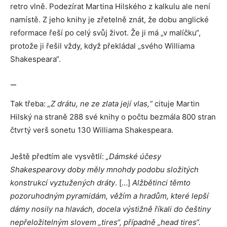
retro vlně. Podezírat Martina Hilského z kalkulu ale není
namístě. Z jeho knihy je zřetelně znát, že dobu anglické
reformace řeší po celý svůj život. Že ji má „v malíčku“,
protože ji řešil vždy, když překládal „svého Williama
Shakespeara“.
—
Tak třeba:
„Z drátu, ne ze zlata její vlas,“
cituje Martin
Hilský na straně 288 své knihy o počtu bezmála 800 stran
čtvrtý verš sonetu 130 Williama Shakespeara.
Ještě předtím ale vysvětlí:
„Dámské účesy
Shakespearovy doby měly mnohdy podobu složitých
konstrukcí vyztužených dráty
. […]
Alžbětinci těmto
pozoruhodným pyramidám, věžím a hradům, které lepší
dámy nosily na hlavách, docela výstižně říkali do češtiny
nepřeložitelným slovem „tires“, případně „head tires“.