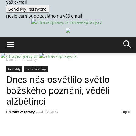
Váš e-mail
Heslo vám bude zasláno na váš email
zdravezpravy.cz
Domů
Aktuality
Aktuality
Ke kávě a čaji
Dnes nás osvětlilo světlo
božského poznání, věděli
alžbětinci
Od
zdravezpravy
-
24. 12. 2023
0