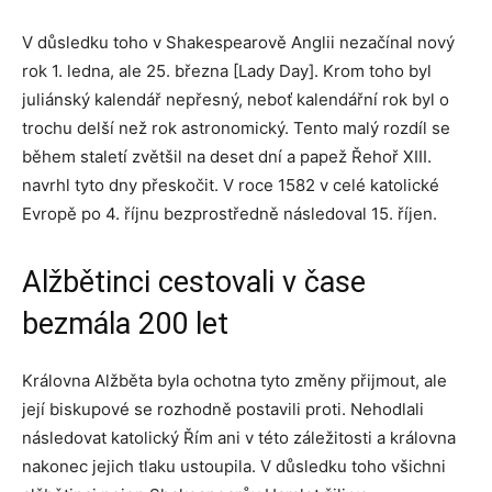
V důsledku toho v Shakespearově Anglii nezačínal nový
rok 1. ledna, ale 25. března [Lady Day]. Krom toho byl
juliánský kalendář nepřesný, neboť kalendářní rok byl o
trochu delší než rok astronomický. Tento malý rozdíl se
během staletí zvětšil na deset dní a papež Řehoř XIII.
navrhl tyto dny přeskočit. V roce 1582 v celé katolické
Evropě po 4. říjnu bezprostředně následoval 15. říjen.
Alžbětinci cestovali v čase
bezmála 200 let
Královna Alžběta byla ochotna tyto změny přijmout, ale
její biskupové se rozhodně postavili proti. Nehodlali
následovat katolický Řím ani v této záležitosti a královna
nakonec jejich tlaku ustoupila. V důsledku toho všichni