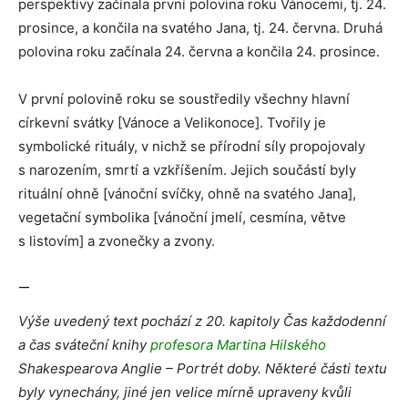
perspektivy začínala první polovina roku Vánocemi, tj. 24.
prosince, a končila na svatého Jana, tj. 24. června. Druhá
polovina roku začínala 24. června a končila 24. prosince.
V první polovině roku se soustředily všechny hlavní
církevní svátky [Vánoce a Velikonoce]. Tvořily je
symbolické rituály, v nichž se přírodní síly propojovaly
s narozením, smrtí a vzkříšením. Jejich součástí byly
rituální ohně [vánoční svíčky, ohně na svatého Jana],
vegetační symbolika [vánoční jmelí, cesmína, větve
s listovím] a zvonečky a zvony.
—
Výše uvedený text pochází z 20. kapitoly Čas každodenní
a čas sváteční knihy
profesora Martina Hilského
Shakespearova Anglie – Portrét doby. Některé části textu
byly vynechány, jiné jen velice mírně upraveny kvůli