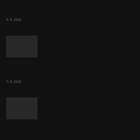
Komentář: Kdyby byl steak lékem,
Američané jsou zdraví jako řípa
8. 8. 2026
Lékárny dostaly dalších 6 000 balení
chybějícího léku na rakovinu prsu
7. 8. 2026
Bez helmy na kolo, ale ani na koloběžku
nelez, varuje BESIP