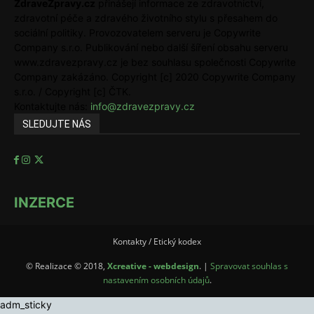
ZdraveZpravy.cz
přinášejí informace ze zdravotnictví,
zdravotní péče a zdravého životního stylu s přesahem do
sociální politiky. Provozovatelem serveru je Copywrite
Company s.r.o. Publikování nebo další šíření obsahu serveru
www.zdravezpravy.cz je bez souhlasu společnosti Copywrite
Company zakázáno. Copyright [c] 2020 Copywrite Company
s.r.o. / Copyright [c] ČTK.
Kontaktujte nás:
info@zdravezpravy.cz
SLEDUJTE NÁS
INZERCE
Kontakty / Etický kodex
© Realizace © 2018,
Xcreative - webdesign
. |
Spravovat souhlas s
nastavením osobních údajů
.
adm_sticky