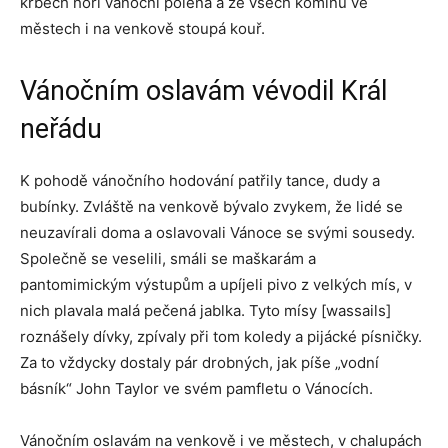
krbech hoří vánoční polena a ze všech komínů ve
městech i na venkově stoupá kouř.
Vánočním oslavám vévodil Král
neřádu
K pohodě vánočního hodování patřily tance, dudy a
bubínky. Zvláště na venkově bývalo zvykem, že lidé se
neuzavírali doma a oslavovali Vánoce se svými sousedy.
Společně se veselili, smáli se maškarám a
pantomimickým výstupům a upíjeli pivo z velkých mís, v
nich plavala malá pečená jablka. Tyto mísy [wassails]
roznášely dívky, zpívaly při tom koledy a pijácké písničky.
Za to vždycky dostaly pár drobných, jak píše „vodní
básník“ John Taylor ve svém pamfletu o Vánocích.
Vánočním oslavám na venkově i ve městech, v chalupách