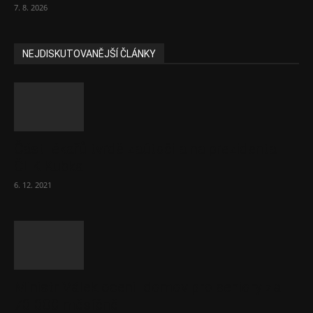
7. 8. 2026
NEJDISKUTOVANĚJŠÍ ČLÁNKY
Část lékařů tvrdě zaútočila na prezidenta
ČLK Kubka
6. 12. 2021
Ministr Válek ocenil domov pro seniory za
70 000 měsíčně