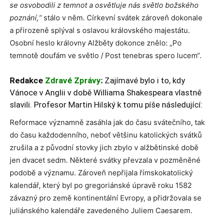
se osvobodili z temnot a osvětluje nás světlo božského
poznání,“
stálo v něm. Církevní svátek zároveň dokonale
a přirozeně splýval s oslavou královského majestátu.
Osobní heslo královny Alžběty dokonce znělo: „Po
temnotě doufám ve světlo / Post tenebras spero lucem“.
Redakce
Zdravé Zprávy
:
Zajímavé bylo i to, kdy
Vánoce v Anglii v době Williama Shakespeara vlastně
slavili. Profesor Martin Hilský k tomu píše následující:
Reformace významně zasáhla jak do času svátečního, tak
do času každodenního, neboť většinu katolických svátků
zrušila a z původní stovky jich zbylo v alžbětinské době
jen dvacet sedm. Některé svátky převzala v pozměněné
podobě a významu. Zároveň nepřijala římskokatolický
kalendář, který byl po gregoriánské úpravě roku 1582
závazný pro země kontinentální Evropy, a přidržovala se
juliánského kalendáře zavedeného Juliem Caesarem.