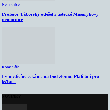
Nemocnice
Profesor Táborský odešel z ústecké Masarykovy
nemocnice
Komentáře
I v medicíně čekáme na bod zlomu. Platí to i pro
léčbu...
NOVINKY