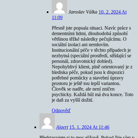
Jaroslav Válka
10. 2. 2024 At
11:09
Přesně jste popsala situaci. Navíc práce s
dementními lidmi, dlouhodobá způsobí
většinou těžké následky pečujícímu. O
sociální izolaci ani nemluvím.
Institucionální péče v těchto případech je
nezbytná (speciální prostředí, střídající se
personál, zdravotnický dohled).
Nepohyblivý klient, plně orientovaný je z
hlediska péče, pokud jsou k dispozici
potřebné pomůcky a stavební úpravy
prostoru je ještě tou lepší variantou.
Člověk se nadře, ale není zničen
psychicky. Každá hůl má dva konce. Toto
je daň za vyšší dožití.
Odpověď
Algert
15. 1. 2024 At 11:46
Představujete si to moc růžově. Pokud žije sám v