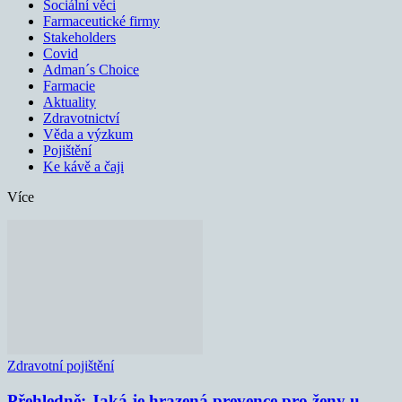
Sociální věci
Farmaceutické firmy
Stakeholders
Covid
Adman´s Choice
Farmacie
Aktuality
Zdravotnictví
Věda a výzkum
Pojištění
Ke kávě a čaji
Více
Zdravotní pojištění
Přehledně: Jaká je hrazená prevence pro ženy u