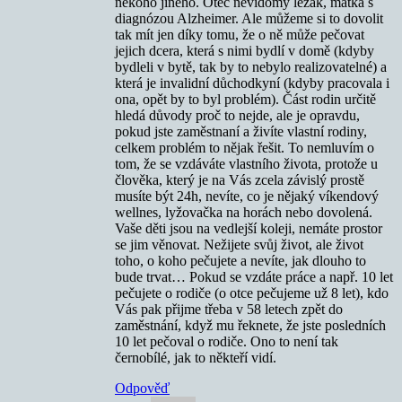
někoho jiného. Otec nevidomý ležák, matka s
diagnózou Alzheimer. Ale můžeme si to dovolit
tak mít jen díky tomu, že o ně může pečovat
jejich dcera, která s nimi bydlí v domě (kdyby
bydleli v bytě, tak by to nebylo realizovatelné) a
která je invalidní důchodkyní (kdyby pracovala i
ona, opět by to byl problém). Část rodin určitě
hledá důvody proč to nejde, ale je opravdu,
pokud jste zaměstnaní a živíte vlastní rodiny,
celkem problém to nějak řešit. To nemluvím o
tom, že se vzdáváte vlastního života, protože u
člověka, který je na Vás zcela závislý prostě
musíte být 24h, nevíte, co je nějaký víkendový
wellnes, lyžovačka na horách nebo dovolená.
Vaše děti jsou na vedlejší koleji, nemáte prostor
se jim věnovat. Nežijete svůj život, ale život
toho, o koho pečujete a nevíte, jak dlouho to
bude trvat… Pokud se vzdáte práce a např. 10 let
pečujete o rodiče (o otce pečujeme už 8 let), kdo
Vás pak přijme třeba v 58 letech zpět do
zaměstnání, když mu řeknete, že jste posledních
10 let pečoval o rodiče. Ono to není tak
černobílé, jak to někteří vidí.
Odpověď