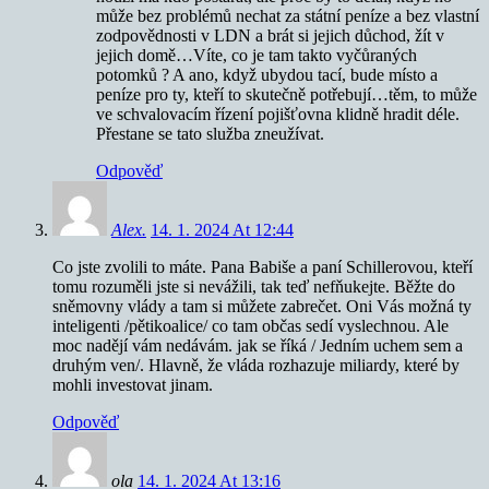
může bez problémů nechat za státní peníze a bez vlastní
zodpovědnosti v LDN a brát si jejich důchod, žít v
jejich domě…Víte, co je tam takto vyčůraných
potomků ? A ano, když ubydou tací, bude místo a
peníze pro ty, kteří to skutečně potřebují…těm, to může
ve schvalovacím řízení pojišťovna klidně hradit déle.
Přestane se tato služba zneužívat.
Odpověď
Alex.
14. 1. 2024 At 12:44
Co jste zvolili to máte. Pana Babiše a paní Schillerovou, kteří
tomu rozuměli jste si nevážili, tak teď nefňukejte. Běžte do
sněmovny vlády a tam si můžete zabrečet. Oni Vás možná ty
inteligenti /pětikoalice/ co tam občas sedí vyslechnou. Ale
moc nadějí vám nedávám. jak se říká / Jedním uchem sem a
druhým ven/. Hlavně, že vláda rozhazuje miliardy, které by
mohli investovat jinam.
Odpověď
ola
14. 1. 2024 At 13:16