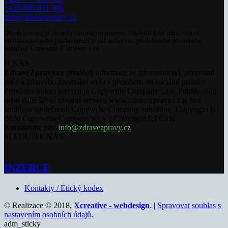
+420 606 831 394
info@zdravezpravy.cz
Obsah serveru je chráněn autorským právem. Jakékoli jeho užití včetně
publikování nebo jiného šíření je zakázáno bez předchozího písemného
souhlasu Copywrite Company s.r.o.
O NÁS
ZdraveZpravy.cz
přinášejí informace ze zdravotnictví, zdravotní
péče a zdravého životního stylu s přesahem do sociální politiky.
Provozovatelem serveru je Copywrite Company s.r.o. Publikování
nebo další šíření obsahu serveru www.zdravezpravy.cz je bez
souhlasu společnosti Copywrite Company zakázáno. Copyright [c]
2020 Copywrite Company s.r.o. / Copyright [c] ČTK.
Kontaktujte nás:
info@zdravezpravy.cz
SLEDUJTE NÁS
INZERCE
Kontakty / Etický kodex
© Realizace © 2018,
Xcreative - webdesign
. |
Spravovat souhlas s
nastavením osobních údajů
.
adm_sticky