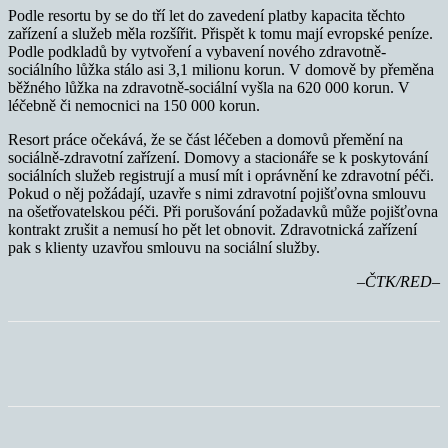
Podle resortu by se do tří let do zavedení platby kapacita těchto
zařízení a služeb měla rozšířit. Přispět k tomu mají evropské peníze.
Podle podkladů by vytvoření a vybavení nového zdravotně-
sociálního lůžka stálo asi 3,1 milionu korun. V domově by přeměna
běžného lůžka na zdravotně-sociální vyšla na 620 000 korun. V
léčebně či nemocnici na 150 000 korun.
Resort práce očekává, že se část léčeben a domovů přemění na
sociálně-zdravotní zařízení. Domovy a stacionáře se k poskytování
sociálních služeb registrují a musí mít i oprávnění ke zdravotní péči.
Pokud o něj požádají, uzavře s nimi zdravotní pojišťovna smlouvu
na ošetřovatelskou péči. Při porušování požadavků může pojišťovna
kontrakt zrušit a nemusí ho pět let obnovit. Zdravotnická zařízení
pak s klienty uzavřou smlouvu na sociální služby.
–ČTK/RED–