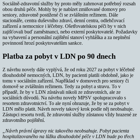
Sociálně-zdravotní služby by proto měly zahrnovat potřebný rozsah
obou druhů péče. Mohly by je nabízet zmiňované domovy pro
seniory, zdravotně postižené či se zvláštním režimem. Dále
stacionáře, centra duševního zdraví, denní centra, odlehčovací
zařízení a nemocnice i léčebny. Ošetřovatelskou péči by v nich
zajišťovali buď zaměstnanci, nebo externí poskytovatelé. Požadavky
na vybavení a personální zajištění stanoví vyhláška a za neplnění
povinností hrozí poskytovatelům sankce.
Platba za pobyt v LDN po 90 dnech
Z návrhu novely dále vyplývá, že od roku 2027 za pobyt v léčebně
dlouhodobě nemocných, LDN, by pacienti platili obdobně, jako je
tomu v sociálním zařízení. Například v domovech pro seniory či
domově se zvláštním režimem. Tedy za pobyt a stravu. To v
případě, že by v LDN zůstávali nikoli ze zdravotních, ale ze
sociálních důvodů. Na návrhu novely MPSV spolupracovalo s
resortem zdravotnictví. To ale nyní ohrazuje, že by se za pobyt v
LDN mělo platit. Návrh novely takový krok podle něj neobsahuje.
Zástupci resortu tvrdí, že zdravotní služby zůstanou vždy hrazené ze
zdravotního pojištění.
„Návrh právní úpravy nic takového neobsahuje. Pobyt pacienta
hospitalizovaného na lůžku dlouhodobé péče v LDN bude po třech