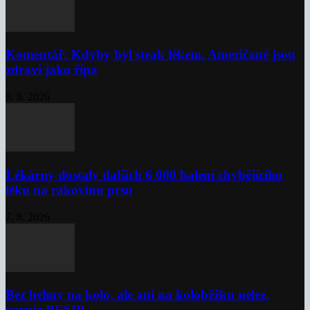
Komentář: Kdyby byl steak lékem, Američané jsou
zdraví jako řípa
8. 8. 2026
Lékárny dostaly dalších 6 000 balení chybějícího
léku na rakovinu prsu
7. 8. 2026
Bez helmy na kolo, ale ani na koloběžku nelez,
varuje BESIP