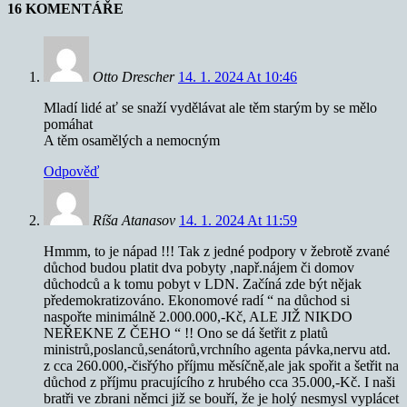
16 KOMENTÁŘE
Otto Drescher
14. 1. 2024 At 10:46
Mladí lidé ať se snaží vydělávat ale těm starým by se mělo
pomáhat
A těm osamělých a nemocným
Odpověď
Ríša Atanasov
14. 1. 2024 At 11:59
Hmmm, to je nápad !!! Tak z jedné podpory v žebrotě zvané
důchod budou platit dva pobyty ,např.nájem či domov
důchodců a k tomu pobyt v LDN. Začíná zde být nějak
předemokratizováno. Ekonomové radí “ na důchod si
naspořte minimálně 2.000.000,-Kč, ALE JIŽ NIKDO
NEŘEKNE Z ČEHO “ !! Ono se dá šetřit z platů
ministrů,poslanců,senátorů,vrchního agenta pávka,nervu atd.
z cca 260.000,-čisřýho příjmu měsíčně,ale jak spořit a šetřit na
důchod z příjmu pracujícího z hrubého cca 35.000,-Kč. I naši
bratři ve zbrani němci již se bouří, že je holý nesmysl vyplácet