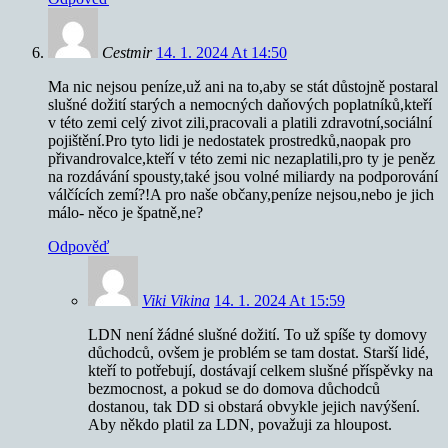
Cestmir
14. 1. 2024 At 14:50
Ma nic nejsou peníze,už ani na to,aby se stát důstojně postaral
slušné dožití starých a nemocných daňových poplatníků,kteří
v této zemi celý zivot zili,pracovali a platili zdravotní,sociální
pojištění.Pro tyto lidi je nedostatek prostredků,naopak pro
přivandrovalce,kteří v této zemi nic nezaplatili,pro ty je peněz
na rozdávání spousty,také jsou volné miliardy na podporování
válčících zemí?!A pro naše občany,peníze nejsou,nebo je jich
málo- něco je špatně,ne?
Odpověď
Viki Vikina
14. 1. 2024 At 15:59
LDN není žádné slušné dožití. To už spíše ty domovy
důchodců, ovšem je problém se tam dostat. Starší lidé,
kteří to potřebují, dostávají celkem slušné příspěvky na
bezmocnost, a pokud se do domova důchodců
dostanou, tak DD si obstará obvykle jejich navýšení.
Aby někdo platil za LDN, považuji za hloupost.