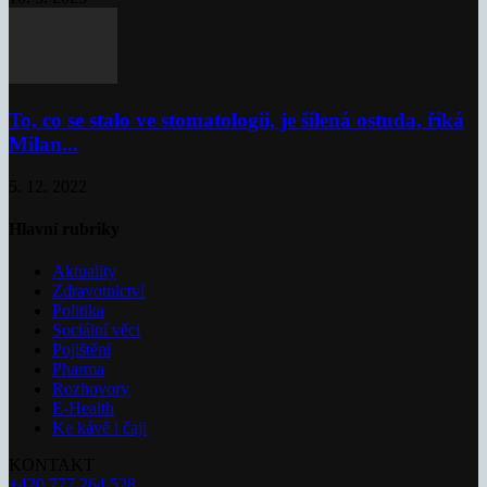
To, co se stalo ve stomatologii, je šílená ostuda, říká
Milan...
5. 12. 2022
Hlavní rubriky
Aktuality
Zdravotnictví
Politika
Sociální věci
Pojištění
Pharma
Rozhovory
E-Health
Ke kávě i čaji
KONTAKT
+420 777 264 528