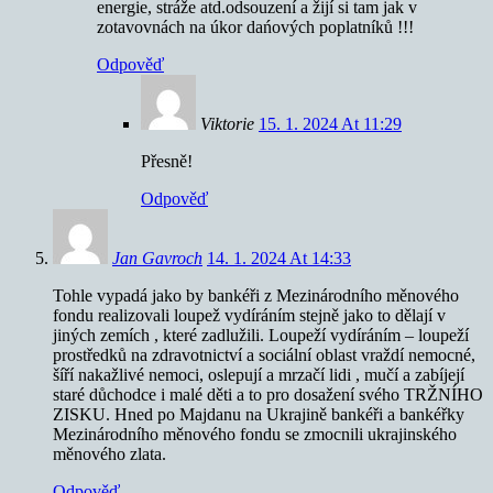
energie, stráže atd.odsouzení a žijí si tam jak v
zotavovnách na úkor dańových poplatníků !!!
Odpověď
Viktorie
15. 1. 2024 At 11:29
Přesně!
Odpověď
Jan Gavroch
14. 1. 2024 At 14:33
Tohle vypadá jako by bankéři z Mezinárodního měnového
fondu realizovali loupež vydíráním stejně jako to dělají v
jiných zemích , které zadlužili. Loupeží vydíráním – loupeží
prostředků na zdravotnictví a sociální oblast vraždí nemocné,
šíří nakažlivé nemoci, oslepují a mrzačí lidi , mučí a zabíjejí
staré důchodce i malé děti a to pro dosažení svého TRŽNÍHO
ZISKU. Hned po Majdanu na Ukrajině bankéři a bankéřky
Mezinárodního měnového fondu se zmocnili ukrajinského
měnového zlata.
Odpověď