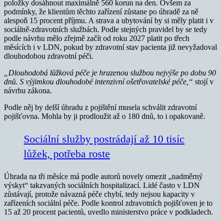
položky dosáhnout maximálně 560 korun na den. Ovšem za
podmínky, že klientům těchto zařízení zůstane po úhradě za ně
alespoň 15 procent příjmu. A strava a ubytování by si měly platit i v
sociálně-zdravotních službách. Podle stejných pravidel by se tedy
podle návrhu mělo zřejmě začít od roku 2027 platit po třech
měsících i v LDN, pokud by zdravotní stav pacienta již nevyžadoval
dlouhodobou zdravotní péči.
„Dlouhodobá lůžková péče je hrazenou službou nejvýše po dobu 90
dnů. S výjimkou dlouhodobé intenzivní ošetřovatelské péče,“
stojí v
návrhu zákona.
Podle něj by delší úhradu z pojištění musela schválit zdravotní
pojišťovna. Mohla by ji prodloužit až o 180 dnů, to i opakovaně.
Sociální služby postrádají až 10 tisíc
lůžek, potřeba roste
Úhrada na tři měsíce má podle autorů novely omezit „nadměrný
výskyt“ takzvaných sociálních hospitalizací. Lidé často v LDN
zůstávají, protože návazná péče chybí, tedy nejsou kapacity v
zařízeních sociální péče. Podle kontrol zdravotních pojišťoven je to
15 až 20 procent pacientů, uvedlo ministerstvo práce v podkladech.