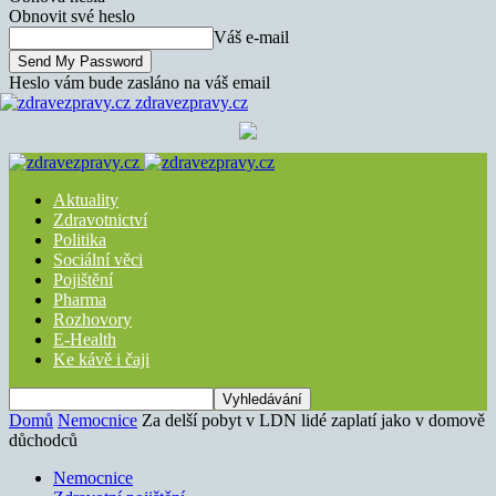
Obnovit své heslo
Váš e-mail
Heslo vám bude zasláno na váš email
zdravezpravy.cz
Aktuality
Zdravotnictví
Politika
Sociální věci
Pojištění
Pharma
Rozhovory
E-Health
Ke kávě i čaji
Domů
Nemocnice
Za delší pobyt v LDN lidé zaplatí jako v domově
důchodců
Nemocnice