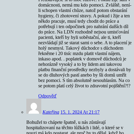
domácnosti, nemá mu kdo pomoci. Zvláště, není-
li schopen vlastní chůze, natož potom obstarání
hygieny, či zhotovení stravy. A pokud i žije a ten
někdo pracuje, musí tedy chodit do práce a
potřebují i ten odpočinek pro nahrání dalších díl
do práce. Na LDN rozhodně nejsou umisťování
pacienti, kteří by byli soběstační, ale ti, kteří
nezvládají již se starat sami o sebe. A to placení je
holý nesmysl. Takový důchodce s důchodem
řekněme i 20 tisíc mzdu platit vlastní nájem,
inkaso apod. . poplatek v domově důchodců je
nehorázně vysoký a to by lidem ani takovou
platbu finanční prostředky nezbyly a dostávali by
se do dluhových pastí anebo by šli domů umřít
bez pomoci. S tím absolutně nesouhlasím. Na co
se potom platí celý život to zdravotní pojištění?!?
Odpověď
Kateřina
15. 1. 2024 At 21:17
Bohužel to chápete špatně, u nás zůstávají
hospitalizovaní na těchto lůžkách i lidé, o které se v
nouzi má kdo postarat, ale proč by to dělal, když ho