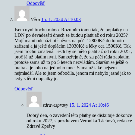
Odpověď
Věra
15. 1. 2024 At 10:03
Jsem nyní trochu mimo. Rozumím tomu tak, že poplatky na
LDN po devadesáti dnech se budou platit až od roku 2025?
Mojí mami odchází příspěvek na péči 12800Kč do tohoto
zařízení a já ještě doplácím 13030Kč a léky cca 1500Kč. Tak
jsem trochu zmatená. Jestli by se mělo platit až od roku 2025 ,
proč já už platím nyní. Samozřejmě, že za péči ráda zaplatím,
protože sama už to po 5 letech nezvládám. Starám se ještě o
bratra a je toho na jednoho moc. Sama už také nejsem
nejmladší. Ale to jsem odbočila, jenom mi nebylo jasné jak to
tedy s těmi doplatky je.
Odpověď
zdravezpravy
15. 1. 2024 At 10:46
Dobrý den, o zavedení této platby se diskutuje dokonce
od roku 2027, s pozdravem Veronika Táchová, redakce
Zdravé Zprávy