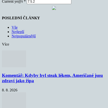
Current ye@r
*
POSLEDNÍ ČLÁNKY
Vše
Nejlepší
Nejpopulárnější
Více
Komentář: Kdyby byl steak lékem, Američané jsou
zdraví jako řípa
8. 8. 2026