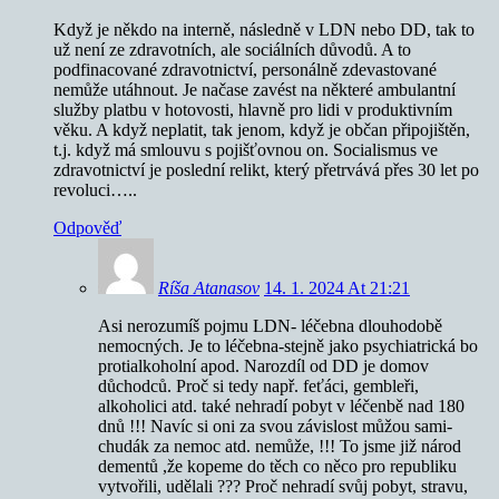
Když je někdo na interně, následně v LDN nebo DD, tak to
už není ze zdravotních, ale sociálních důvodů. A to
podfinacované zdravotnictví, personálně zdevastované
nemůže utáhnout. Je načase zavést na některé ambulantní
služby platbu v hotovosti, hlavně pro lidi v produktivním
věku. A když neplatit, tak jenom, když je občan připojištěn,
t.j. když má smlouvu s pojišťovnou on. Socialismus ve
zdravotnictví je poslední relikt, který přetrvává přes 30 let po
revoluci…..
Odpověď
Ríša Atanasov
14. 1. 2024 At 21:21
Asi nerozumíš pojmu LDN- léčebna dlouhodobě
nemocných. Je to léčebna-stejně jako psychiatrická bo
protialkoholní apod. Narozdíl od DD je domov
důchodců. Proč si tedy např. feťáci, gembleři,
alkoholici atd. také nehradí pobyt v léčenbě nad 180
dnů !!! Navíc si oni za svou závislost můžou sami-
chudák za nemoc atd. nemůže, !!! To jsme již národ
dementů ,že kopeme do těch co něco pro republiku
vytvořili, udělali ??? Proč nehradí svůj pobyt, stravu,