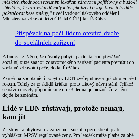
měsících zhodnocen revizním lékařem zdravotní pojišťovny a bude-li
shledáno, že zdravotní důvody k hospitalizaci trvají, bude tato dále
pokračovat beze změny,“
uvedl vedoucí tiskového oddělení
Ministerstva zdravotnictví ČR [MZ ČR] Jan Řežábek.
Příspěvek na péči lidem otevírá dveře
do sociálních zařízení
A bude-li zjištěno, že důvody pobytu pacienta jsou převážně
sociální, bude snahou zdravotnického zařízení pacienta přemístit do
sociálně zdravotní péče, dodal Řežábek.
Záměr na zpoplatnění pobytu v LDN zveřejnil resort již zhruba před
rokem. Tehdy za to sklidil kritiku, proto takový návrh stáhl. Jelikož
se návrh novely připomínkuje do 23. ledna, je možné, že v něm
dojde ke změnám.
Lidé v LDN zůstávají, protože nemají,
kam jít
Za stravu a ubytování v zařízeních sociální péče klienti platí
vyhláškou MPSV regulované ceny. Pro letošek může platba za obě