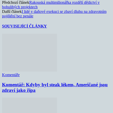
Předchozí článek
Rakouská multimilionářka rozdělí dědictví v
bohulibých projektech
Další článek
I lidé v daňové exekuci se zbaví dluhu na zdravotním
pojištění bez penále
SOUVISEJÍCÍ ČLÁNKY
Komentáře
Komentář: Kdyby byl steak lékem, Američané jsou
zdraví jako řípa