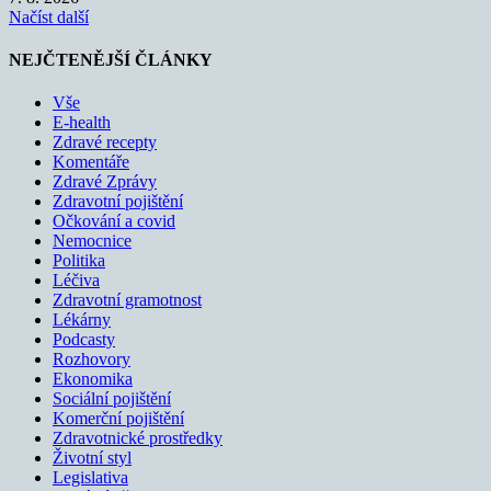
Načíst další
NEJČTENĚJŠÍ ČLÁNKY
Vše
E-health
Zdravé recepty
Komentáře
Zdravé Zprávy
Zdravotní pojištění
Očkování a covid
Nemocnice
Politika
Léčiva
Zdravotní gramotnost
Lékárny
Podcasty
Rozhovory
Ekonomika
Sociální pojištění
Komerční pojištění
Zdravotnické prostředky
Životní styl
Legislativa