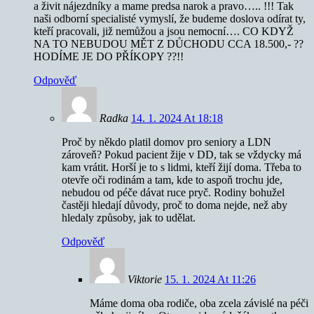
a živit nájezdníky a mame predsa narok a pravo….. !!! Tak
naši odborní specialisté vymyslí, že budeme doslova odírat ty,
kteří pracovali, již nemůžou a jsou nemocní…. CO KDYŽ
NA TO NEBUDOU MĚT Z DŮCHODU CCA 18.500,- ??
HODÍME JE DO PŘÍKOPY ??!!
Odpověď
Radka
14. 1. 2024 At 18:18
Proč by někdo platil domov pro seniory a LDN
zároveň? Pokud pacient žije v DD, tak se vždycky má
kam vrátit. Horší je to s lidmi, kteří žijí doma. Třeba to
otevře oči rodinám a tam, kde to aspoň trochu jde,
nebudou od péče dávat ruce pryč. Rodiny bohužel
častěji hledají důvody, proč to doma nejde, než aby
hledaly způsoby, jak to udělat.
Odpověď
Viktorie
15. 1. 2024 At 11:26
Máme doma oba rodiče, oba zcela závislé na péči