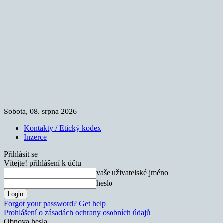
Sobota, 08. srpna 2026
Kontakty / Etický kodex
Inzerce
Přihlásit se
Vítejte! přihlášení k účtu
vaše uživatelské jméno
heslo
Forgot your password? Get help
Prohlášení o zásadách ochrany osobních údajů
Obnova hesla