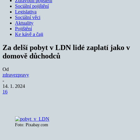
Zdravotní pojištění
Sociální pojištění
Legislativa
Sociální věci
Aktuality
Pojištění
Ke kávě a čaji
Za delší pobyt v LDN lidé zaplatí jako v
domově důchodců
Od
zdravezpravy
-
14. 1. 2024
16
Foto: Pixabay.com