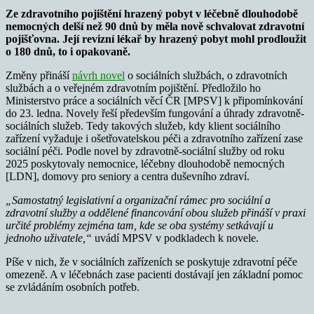
Ze zdravotního pojištění hrazený pobyt v léčebně dlouhodobě
nemocných delší než 90 dnů by měla nově schvalovat zdravotní
pojišťovna. Její revizní lékař by hrazený pobyt mohl prodloužit
o 180 dnů, to i opakovaně.
Změny přináší
návrh novel
o sociálních službách, o zdravotních
službách a o veřejném zdravotním pojištění. Předložilo ho
Ministerstvo práce a sociálních věcí ČR [MPSV] k připomínkování
do 23. ledna. Novely řeší především fungování a úhrady zdravotně-
sociálních služeb. Tedy takových služeb, kdy klient sociálního
zařízení vyžaduje i ošetřovatelskou péči a zdravotního zařízení zase
sociální péči. Podle novel by zdravotně-sociální služby od roku
2025 poskytovaly nemocnice, léčebny dlouhodobě nemocných
[LDN], domovy pro seniory a centra duševního zdraví.
„Samostatný legislativní a organizační rámec pro sociální a
zdravotní služby a oddělené financování obou služeb přináší v praxi
určité problémy zejména tam, kde se oba systémy setkávají u
jednoho uživatele,“
uvádí MPSV v podkladech k novele.
Píše v nich, že v sociálních zařízeních se poskytuje zdravotní péče
omezeně. A v léčebnách zase pacienti dostávají jen základní pomoc
se zvládáním osobních potřeb.