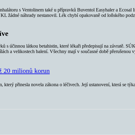
inhalátoru s Ventolinem také u přípravků Buventol Easyhaler a Ecosal Inh
SÚKL žádné náhrady nestanovil. Lék chybí opakovaně od loňského podzim
íve
ů s účinnou látkou betahistin, které lékaři předepisují na závratě. S
 sílách a velikostech balení. Všechny mají v současné době přerušenou 
ž 20 milionů korun
terý přinesla novela zákona o léčivech. Její ustanovení, která se týka