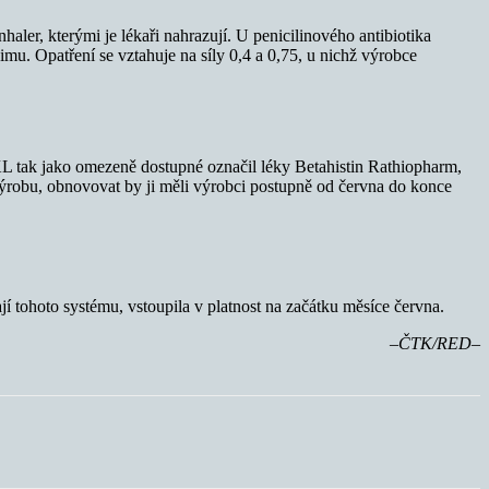
aler, kterými je lékaři nahrazují. U penicilinového antibiotika
u. Opatření se vztahuje na síly 0,4 a 0,75, u nichž výrobce
ÚKL tak jako omezeně dostupné označil léky Betahistin Rathiopharm,
výrobu, obnovovat by ji měli výrobci postupně od června do konce
jí tohoto systému, vstoupila v platnost na začátku měsíce června.
–ČTK/RED–