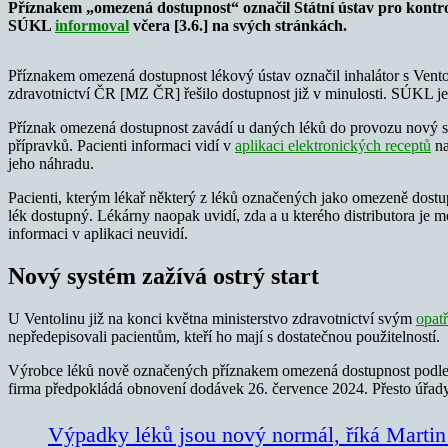
Příznakem „omezená dostupnost“ označil Státní ústav pro kontrol
SÚKL
informoval
včera [3.6.] na svých stránkách.
Příznakem omezená dostupnost lékový ústav označil inhalátor s Ventol
zdravotnictví ČR [MZ ČR] řešilo dostupnost již v minulosti. SÚKL j
Příznak omezená dostupnost zavádí u daných léků do provozu nový syst
přípravků. Pacienti informaci vidí v
aplikaci elektronických receptů
na
jeho náhradu.
Pacienti, kterým lékař některý z léků označených jako omezeně dostup
lék dostupný. Lékárny naopak uvidí, zda a u kterého distributora je 
informaci v aplikaci neuvidí.
Nový systém zažívá ostrý start
U Ventolinu již na konci května ministerstvo zdravotnictví svým
opat
nepředepisovali pacientům, kteří ho mají s dostatečnou použitelností.
Výrobce léků nově označených příznakem omezená dostupnost podle M
firma předpokládá obnovení dodávek 26. července 2024. Přesto úřady
Výpadky léků jsou nový normál, říká Martin