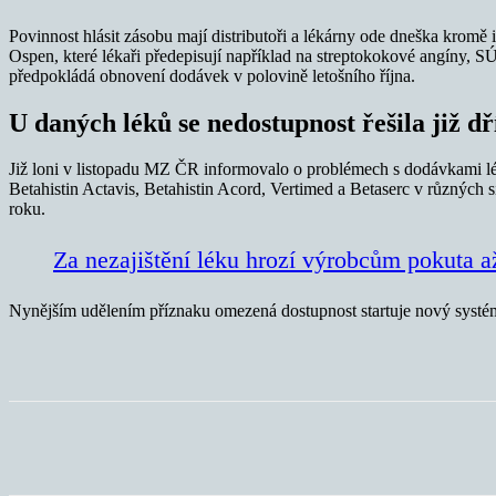
Povinnost hlásit zásobu mají distributoři a lékárny ode dneška kromě 
Ospen, které lékaři předepisují například na streptokokové angíny, 
předpokládá obnovení dodávek v polovině letošního října.
U daných léků se nedostupnost řešila již dř
Již loni v listopadu MZ ČR informovalo o problémech s dodávkami lék
Betahistin Actavis, Betahistin Acord, Vertimed a Betaserc v různých
roku.
Za nezajištění léku hrozí výrobcům pokuta a
Nynějším udělením příznaku omezená dostupnost startuje nový systém, k
Sdílet