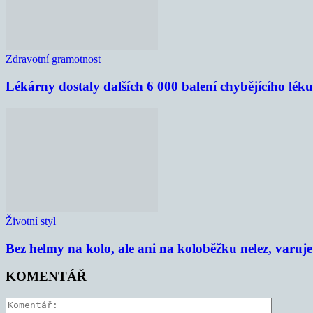
Zdravotní gramotnost
Lékárny dostaly dalších 6 000 balení chybějícího lék
Životní styl
Bez helmy na kolo, ale ani na koloběžku nelez, varu
KOMENTÁŘ