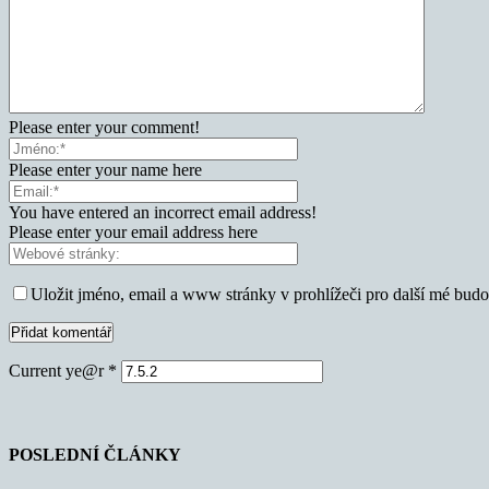
Please enter your comment!
Please enter your name here
You have entered an incorrect email address!
Please enter your email address here
Uložit jméno, email a www stránky v prohlížeči pro další mé bud
Current ye@r
*
POSLEDNÍ ČLÁNKY