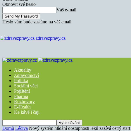
Obnovit své heslo
Váš e-mail
Heslo vám bude zasláno na váš email
zdravezpravy.cz
Aktuality
Zdravotnictví
Politika
Sociální věci
Pojištění
Pharma
Rozhovory
E-Health
Ke kávě i čaji
Domů
Léčiva
Nový systém hlídání dostupnosti léků zažívá ostrý start