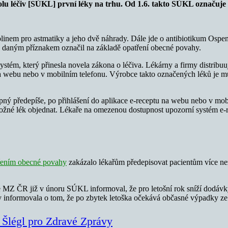
u léčiv [SÚKL] první léky na trhu. Od 1.6. takto SÚKL označuje l
inem pro astmatiky a jeho dvě náhrady. Dále jde o antibiotikum Ospen 
e daným příznakem označil na základě opatření obecné povahy.
ém, který přinesla novela zákona o léčiva. Lékárny a firmy distribuuj
 webu nebo v mobilním telefonu. Výrobce takto označených léků je musí
ný předepíše, po přihlášení do aplikace e-receptu na webu nebo v mobi
možné lék objednat. Lékaře na omezenou dostupnost upozorní systém e-r
řením obecné povahy
zakázalo lékařům předepisovat pacientům více ne
Z ČR již v únoru SÚKL informoval, že pro letošní rok sníží dodávky
 informovala o tom, že po zbytek letoška očekává občasné výpadky ze
 Šlégl pro Zdravé Zprávy