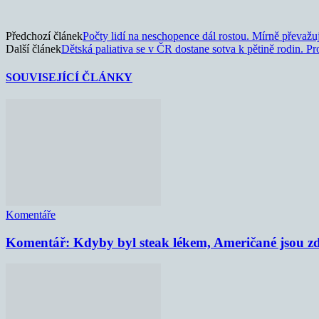
Předchozí článek
Počty lidí na neschopence dál rostou. Mírně převažu
Další článek
Dětská paliativa se v ČR dostane sotva k pětině rodin. Pr
SOUVISEJÍCÍ ČLÁNKY
Komentáře
Komentář: Kdyby byl steak lékem, Američané jsou zd