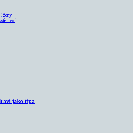
jí ženy
ostě není
raví jako řípa