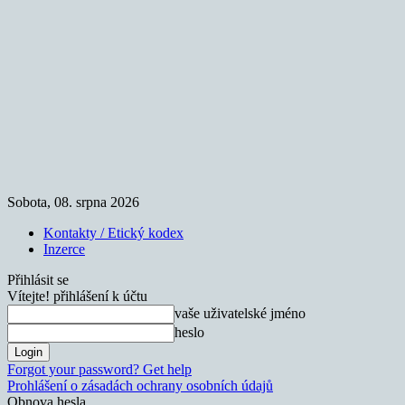
Sobota, 08. srpna 2026
Kontakty / Etický kodex
Inzerce
Přihlásit se
Vítejte! přihlášení k účtu
vaše uživatelské jméno
heslo
Forgot your password? Get help
Prohlášení o zásadách ochrany osobních údajů
Obnova hesla