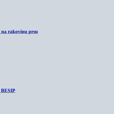
u na rakovinu prsu
je BESIP