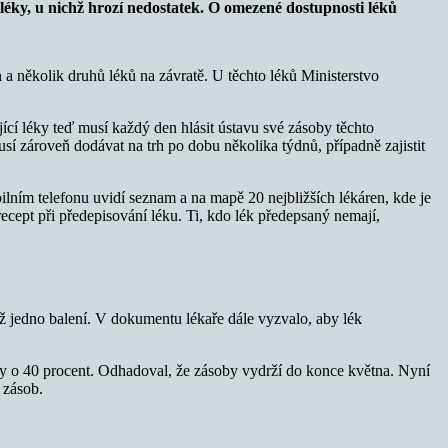
éky, u nichž hrozí nedostatek. O omezené dostupnosti léků
a několik druhů léků na závratě. U těchto léků Ministerstvo
ící léky teď musí každý den hlásit ústavu své zásoby těchto
 zároveň dodávat na trh po dobu několika týdnů, případně zajistit
lním telefonu uvidí seznam a na mapě 20 nejbližších lékáren, kde je
ecept při předepisování léku. Ti, kdo lék předepsaný nemají,
ž jedno balení. V dokumentu lékaře dále vyzvalo, aby lék
 o 40 procent. Odhadoval, že zásoby vydrží do konce května. Nyní
 zásob.