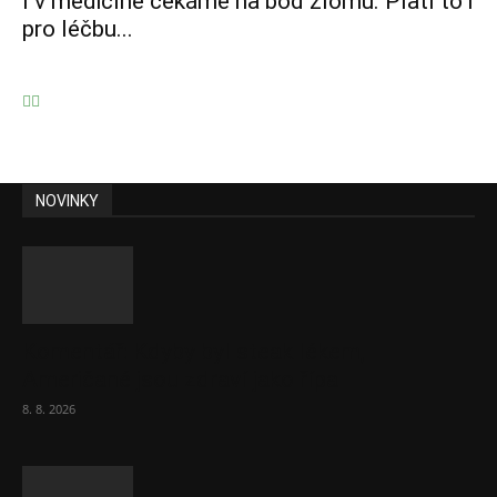
I v medicíně čekáme na bod zlomu. Platí to i
pro léčbu...
NOVINKY
Komentář: Kdyby byl steak lékem,
Američané jsou zdraví jako řípa
8. 8. 2026