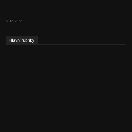
To, co se stalo ve stomatologii, je šílená
ostuda, říká Milan...
5. 12. 2022
Hlavní rubriky
Aktuality
Zdravotnictví
Politika
Sociální věci
Pojištění
Pharma
Rozhovory
E-Health
Ke kávě i čaji