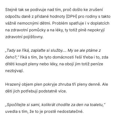
Stejně tak se podivuje nad tím, proč došlo ke zrušení
odpočtu daně z přidané hodnoty [DPH] pro rodiny s takto
vážně nemocnými dětmi. Problém spatřuje i v doplatcích
na zdravotní pomůcky a na léky, ty totiž plně nepokryjí
zdravotní pojišťovny.
„Tady se říká, zaplaťte si služby…. My se ale ptáme z
čeho?,“
říká s tím, že tyto domácnosti řeší třeba i to, zda
dítěti koupit pleny nebo léky, na obojí jim totiž peníze
nezbývají.
Hrazený objem plen pokryje zhruba tři pleny denně. Ale
děti jich potřebují podstatně více.
„Spočítejte si sami, kolikrát chodíte za den na toaletu,“
uvedla s tím, že to je prostě nedostatečné.