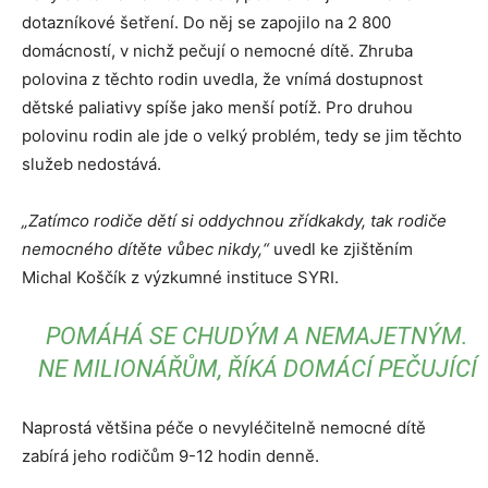
dotazníkové šetření. Do něj se zapojilo na 2 800
domácností, v nichž pečují o nemocné dítě. Zhruba
polovina z těchto rodin uvedla, že vnímá dostupnost
dětské paliativy spíše jako menší potíž. Pro druhou
polovinu rodin ale jde o velký problém, tedy se jim těchto
služeb nedostává.
„Zatímco rodiče dětí si oddychnou zřídkakdy, tak rodiče
nemocného dítěte vůbec nikdy,“
uvedl ke zjištěním
Michal Koščík z výzkumné instituce SYRI.
POMÁHÁ SE CHUDÝM A NEMAJETNÝM.
NE MILIONÁŘŮM, ŘÍKÁ DOMÁCÍ PEČUJÍCÍ
Naprostá většina péče o nevyléčitelně nemocné dítě
zabírá jeho rodičům 9-12 hodin denně.