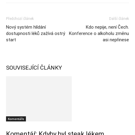
Předchozí článek
Další článek
Nový systém hlídání
Kdo nepije, není Čech.
dostupnosti léků zažívá ostrý
Konference o alkoholu změnu
start
asi nepřinese
SOUVISEJÍCÍ ČLÁNKY
Komentáře
Komentář: Kdyby byl steak lékem,