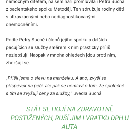
nemocným dítětem, na semináři promluvila i Petra Suchá
z pacientského spolku Metoděj. Ten sdružuje rodiny dětí
s ultravzácnými nebo nediagnostikovanými
onemocněními.
Podle Petry Suché i členů jejího spolku a dalších
pečujících se služby směrem k nim prakticky příliš
nezlepšují. Naopak v mnoha ohledech jdou proti nim,
zhoršují se.
„Přišli jsme o slevu na manželku. A ano, zvýší se
příspěvek na péči, ale pak se nemluví o tom, že společně
s tím se zvyšují ceny za služby,“
uvedla Suchá.
STÁT SE HOJÍ NA ZDRAVOTNĚ
POSTIŽENÝCH, RUŠÍ JIM I VRATKU DPH U
AUTA