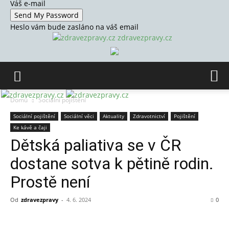
Váš e-mail
Heslo vám bude zasláno na váš email
zdravezpravy.cz
Domů
Sociální pojištění
Sociální pojištění
Sociální věci
Aktuality
Zdravotnictví
Pojištění
Ke kávě a čaji
Dětská paliativa se v ČR
dostane sotva k pětině rodin.
Prostě není
Od
zdravezpravy
-
4. 6. 2024
0