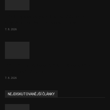
Lékárny dostaly dalších 6 000 balení
chybějícího léku na rakovinu prsu
7. 8. 2026
Bez helmy na kolo, ale ani na koloběžku
nelez, varuje BESIP
7. 8. 2026
NEJDISKUTOVANĚJŠÍ ČLÁNKY