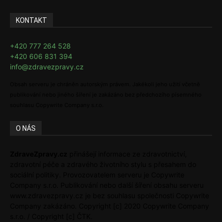
KONTAKT
+420 777 264 528
+420 606 831 394
info@zdravezpravy.cz
Obsah serveru je chráněn autorským právem. Jakékoli jeho užití včetně
publikování nebo jiného šíření je zakázáno bez předchozího písemného
souhlasu Copywrite Company s.r.o.
O NÁS
ZdraveZpravy.cz
přinášejí informace ze zdravotnictví,
zdravotní péče a zdravého životního stylu s přesahem do
sociální politiky. Provozovatelem serveru je Copywrite
Company s.r.o. Publikování nebo další šíření obsahu serveru
www.zdravezpravy.cz je bez souhlasu společnosti Copywrite
Company zakázáno. Copyright [c] 2020 Copywrite Company
s.r.o. / Copyright [c] ČTK.