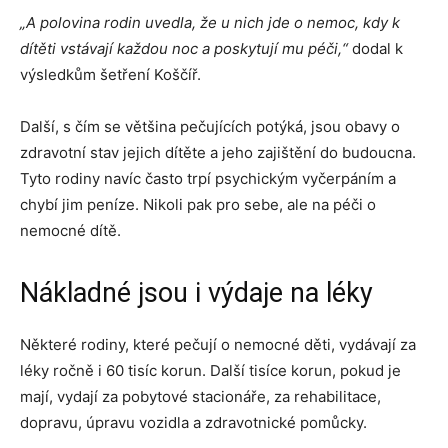
„A polovina rodin uvedla, že u nich jde o nemoc, kdy k
dítěti vstávají každou noc a poskytují mu péči,“
dodal k
výsledkům šetření Koščíř.
Další, s čím se většina pečujících potýká, jsou obavy o
zdravotní stav jejich dítěte a jeho zajištění do budoucna.
Tyto rodiny navíc často trpí psychickým vyčerpáním a
chybí jim peníze. Nikoli pak pro sebe, ale na péči o
nemocné dítě.
Nákladné jsou i výdaje na léky
Některé rodiny, které pečují o nemocné děti, vydávají za
léky ročně i 60 tisíc korun. Další tisíce korun, pokud je
mají, vydají za pobytové stacionáře, za rehabilitace,
dopravu, úpravu vozidla a zdravotnické pomůcky.