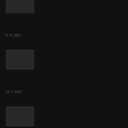
Část lékařů tvrdě zaútočila na prezidenta
ČLK Kubka
6. 12. 2021
Ministr Válek ocenil domov pro seniory za
70 000 měsíčně
10. 3. 2023