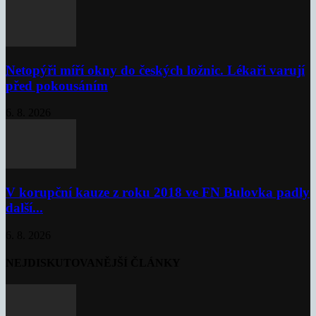
Netopýři míří okny do českých ložnic. Lékaři varují
před pokousáním
6. 8. 2026
V korupční kauze z roku 2018 ve FN Bulovka padly
další...
6. 8. 2026
NEJDISKUTOVANĚJŠÍ ČLÁNKY