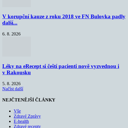
V korupční kauze z roku 2018 ve FN Bulovka padly
další...
6. 8. 2026
Léky na eRecept si čeští pacienti nově vyzvednou i
v Rakousku
5. 8. 2026
Načíst další
NEJČTENĚJŠÍ ČLÁNKY
Vše
Zdravé Zprávy
E-health
Zdravé recepty