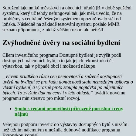
Sdružení tajemníků městských a obecních úřadů již v době spuštění
systému, který už tehdy nefungoval tak, jak měl, uvedlo, že na
problémy s centrálně řešeným systémem upozorňovalo stát od
loňska. Následně na základě testování systému poslalo MMR
seznam připomínek, z nichž většinu resort ale neřešil.
Zvýhodněné úvěry na sociální bydlení
Cílem investičního programu Dostupné bydlení je zvýšit podíl
dostupných nájemních bytů, a to jak jejich rekonstrukcí či
výstavbou, tak v případě obcí i možností nákupu.
„Vlivem prudkého růstu cen nemovitostí a snížené dostupnosti
úvěrů na bydlení se pro řadu domácností stalo nemožným usilovat o
vlastní bydlení, a výrazně proto stoupla poptávka po nájemních
bytech. To zvyšuje tlak na ceny i v této oblasti,“
uvádí k novému
programu ministerstvo pro místní rozvoj.
Spolu s cenami nemovitostí přirozeně porostou i ceny
nájmů
Veřejnou podporu investic do výstavby dostupných bytů s nižším
než tržním nájemným umožnila dubnová notifikace programu
Evropskou komisí.