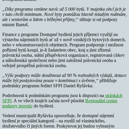
„Díky programu vznikne navíc až 5 000 bytů. V majetku obcí jich je
v tuto chvíli minimum. Nové byty pomůžou hlavně mladým rodinám,
ale i seniorům a lidem s běžnými příjmy,“
slibuje si od podpory
ministr Bartoš.
Finance z programu Dostupné bydlení jejich příjemci využijí na
výstavbu nájemních bytů ať už v nově vzniklých bytových domech,
nebo v rekonstruovaných objektech. Program podporuje i možnost
pořízení bytů koupí, je-li žadatelem obec, kraj a jimi zřízená
právnická osoba, státní příspěvková organizace, registrovaná církev
a náboženská společnost nebo jimi založená právnická osoba a
veřejně prospěšná právnická osoba.
„Výše podpory může dosáhnout až 90 % rozhodných výdajů, dotace
může být poskytována pouze v kombinaci s úvěrem,“
přibližuje
podmínky programu ředitel SFPI Daniel Ryšávka.
Podrobnosti k podmínkám programu jsou k dispozici na
stránkách
SFPI
. A ve všech krajích začala nově působit
Regionální centra
podpory investic
do bydlení.
Vedení municipalit Ryšávka upozorňuje, že dostupné nájemní
bydlení je speciální kategorií – na rozdíl od vlastnického,
družstevního či jiných forem. Poskytovat jej budou vybraným