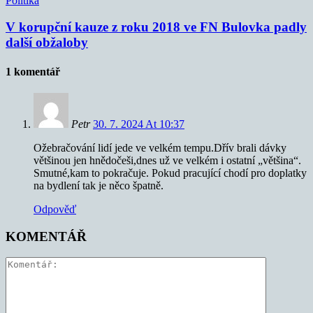
Politika
V korupční kauze z roku 2018 ve FN Bulovka padly
další obžaloby
1 komentář
Petr
30. 7. 2024 At 10:37
Ožebračování lidí jede ve velkém tempu.Dřív brali dávky
většinou jen hnědočeši,dnes už ve velkém i ostatní „většina“.
Smutné,kam to pokračuje. Pokud pracující chodí pro doplatky
na bydlení tak je něco špatně.
Odpověď
KOMENTÁŘ