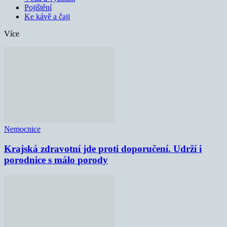
Pojištění
Ke kávě a čaji
Více
Nemocnice
Krajská zdravotní jde proti doporučení. Udrží i
porodnice s málo porody