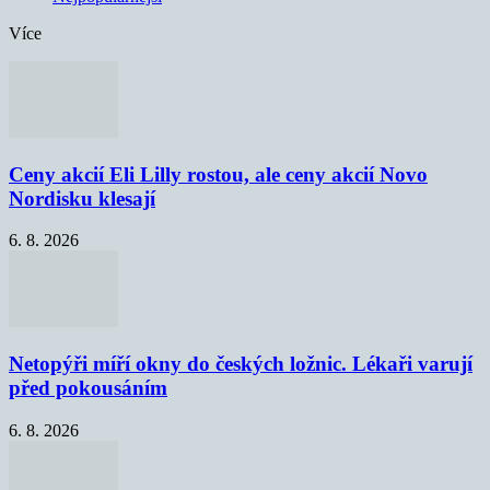
Více
Ceny akcií Eli Lilly rostou, ale ceny akcií Novo
Nordisku klesají
6. 8. 2026
Netopýři míří okny do českých ložnic. Lékaři varují
před pokousáním
6. 8. 2026