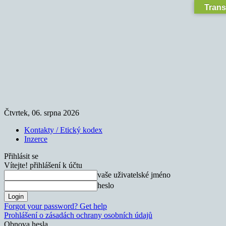
Trans
Čtvrtek, 06. srpna 2026
Kontakty / Etický kodex
Inzerce
Přihlásit se
Vítejte! přihlášení k účtu
vaše uživatelské jméno
heslo
Forgot your password? Get help
Prohlášení o zásadách ochrany osobních údajů
Obnova hesla