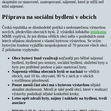
skupinám za stanovené, zastropované, nájemné, které je nižší než
tržní nájemné.
Příprava na sociální bydlení v obcích
Česká republika se dlouhodobě potýká s nedostatečnou výstavbou
nových, především obecních bytů. Z výsledků loňského
průzkumu
MMR vyplývá, že jen třetina větších obcí měla v posledních osmi
letech nějakou zkušenost s vlastní bytovou výstavbou. Se svým
bytovým fondem vyjádřilo nespokojenost až 70 procent všech obcí.
Z průzkumu vyplynulo:
Obce bytový fond využívají
nejčastěji pro běžné nájemní
bydlení, bydlení pro seniory, sociální bydlení, služební byty a
byty pro potřebné profese a jako startovací byty.
Naprostá většina obecních bytů se nachází
ve větších
obcích, nad 10 tis. obyvatel, 90 % z nich je v obcích
s rozšířenou působností.
Pouze menší část obcí má s bytovou výstavbou
nějaké
aktuální zkušenosti. Menší je také podíl obcí, které v realizaci
výstavby podnikají nějaké konkrétní kroky.
Letos opět zdraží byty, nájmy i náklady na bydlení, tvrdí
asociace