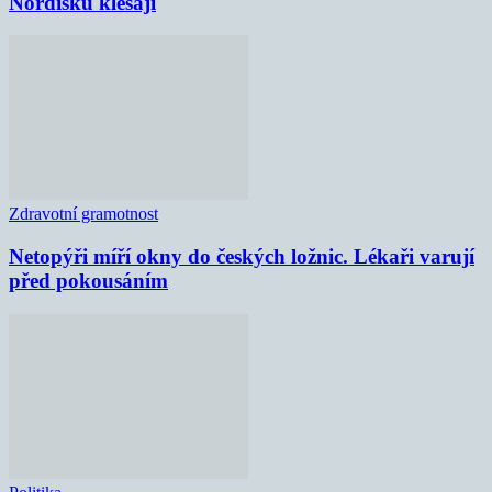
Nordisku klesají
Zdravotní gramotnost
Netopýři míří okny do českých ložnic. Lékaři varují
před pokousáním