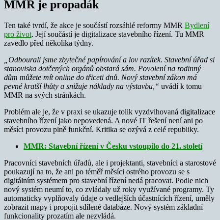
MMR je propadák
Ten také tvrdí, že akce je součástí rozsáhlé reformy MMR
Bydlení
pro život
. Její součástí je digitalizace stavebního řízení. Tu MMR
zavedlo před několika týdny.
„Odbourali jsme zbytečné papírování a lov razítek. Stavební úřad si
stanoviska dotčených orgánů obstará sám. Povolení na rodinný
dům můžete mít online do třiceti dnů. Nový stavební zákon má
pevné kratší lhůty a snižuje náklady na výstavbu,“
uvádí k tomu
MMR na svých stránkách.
Problém ale je, že v praxi se ukazuje tolik vyzdvihovaná digitalizace
stavebního řízení jako nepovedená. A nové IT řešení není ani po
měsíci provozu plně funkční. Kritika se ozývá z celé republiky.
MMR: Stavební řízení v Česku vstoupilo do 21. století
Pracovníci stavebních úřadů, ale i projektanti, stavebníci a starostové
poukazují na to, že ani po téměř měsíci ostrého provozu se s
digitálním systémem pro stavební řízení nedá pracovat. Podle nich
nový systém neumí to, co zvládaly už roky využívané programy. Ty
automaticky vyplňovaly údaje o vedlejších účastnících řízení, uměly
zobrazit mapy i propojit sdílené databáze. Nový systém základní
funkcionality prozatím ale nezvládá.