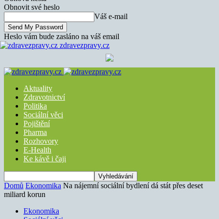
Obnovit své heslo
Váš e-mail
Heslo vám bude zasláno na váš email
zdravezpravy.cz
Aktuality
Zdravotnictví
Politika
Sociální věci
Pojištění
Pharma
Rozhovory
E-Health
Ke kávě i čaji
Domů
Ekonomika
Na nájemní sociální bydlení dá stát přes deset
miliard korun
Ekonomika