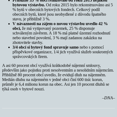
Přibližně 35 % obcí realizovalo od roku 2015 nějakou
bytovou výstavbu.
Od roku 2015 bylo rekonstruováno asi 5
% bytů v obecních bytových fondech. Celkový podíl
obecních bytů, které jsou neobydlené z důvodu špatného
stavu, je přibližně 3 %.
V návaznosti na zájem o novou výstavbu uvedlo 42 %
obcí,
že má vytipovaný pozemek, 25 % disponuje
schváleným závěrem. A 18 % má platné územní rozhodnutí
nebo stavební povolení, 3 % mají zadanou zakázku na
zhotovitele stavby.
3/4 obcí si bytový fond spravuje samo
nebo s pomocí
příspěvkové organizace, 1/4 jich využívá služeb soukromých
správcovských firem.
A asi 60 procent obcí využívá krátkodobé nájemní smlouvy,
především jako pojistku proti nesolventním a nesolidním nájemcům.
Přibližně 80 procent obcí uvedlo, že evidují dluh na nájemném.
Medián dluhu na nájemném v jedné obci činí 600 tisíc korun,
průměr je 6,4 milionu korun na obec. Asi jen 10 procent dluhů se
týká osob v bytové nouzi.
–DNA–