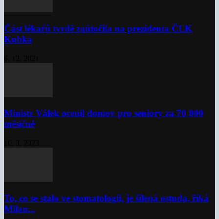
Část lékařů tvrdě zaútočila na prezidenta ČLK
Kubka
6. 12. 2021
Ministr Válek ocenil domov pro seniory za 70 000
měsíčně
10. 3. 2023
To, co se stalo ve stomatologii, je šílená ostuda, říká
Milan...