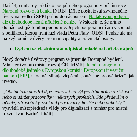
Další 3,5 miliardy přidá do podpůrného programu v příštím roce
Národní rozvojová banka
[NRB]. Dříve poskytoval zvýhodněné
úvěry na bydlení SFPI přímo domácnostem.
Na takovou podporu
ale dlouhodobě nemá přidělené peníze
. Výsledek je, že přímo
domácnosti již fond nepodporuje. Jejich podpora není ani v souladu
s politikou, kterou nyní razí vláda Petra Fialy [ODS]. Peníze ale má
na zvýhodněné úvěry pro municipality a právnické osoby.
Bydlení ve vlastním stát odpískal, mladé natlačí do nájmů
Nový dotačně-úvěrový program se jmenuje Dostupné bydlení.
Ministerstvo pro místní rozvoj ČR [MMR],
které o programu
dlouhodobě jednalo s Evropskou komisí i Evropskou investiční
bankou [EIB]
, si od něj slibuje zlepšení „současné bytové krize“, jak
uvedlo.
„Obcím také umožní lépe reagovat na výkyvy trhu práce a získávat
nebo si udržet pracovníky v některých profesích. Jde především o
učitele, zdravotníky, sociální pracovníky, hasiče nebo policisty,“
vysvětlil místopředseda vlády pro digitalizaci a ministr pro místní
rozvoj Ivan Bartoš [Piráti].