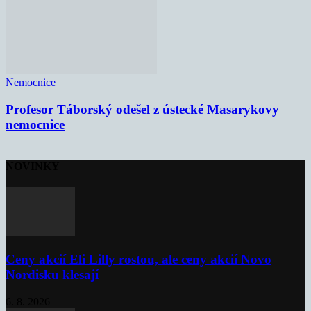
Nemocnice
Profesor Táborský odešel z ústecké Masarykovy
nemocnice
NOVINKY
Ceny akcií Eli Lilly rostou, ale ceny akcií Novo
Nordisku klesají
6. 8. 2026