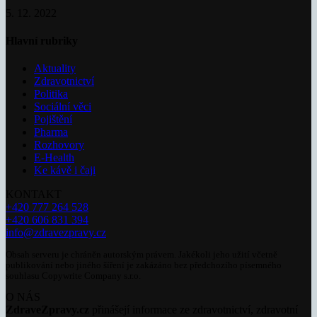
5. 12. 2022
Hlavní rubriky
Aktuality
Zdravotnictví
Politika
Sociální věci
Pojištění
Pharma
Rozhovory
E-Health
Ke kávě i čaji
KONTAKT
+420 777 264 528
+420 606 831 394
info@zdravezpravy.cz
Obsah serveru je chráněn autorským právem. Jakékoli jeho užití včetně
publikování nebo jiného šíření je zakázáno bez předchozího písemného
souhlasu Copywrite Company s.r.o.
O NÁS
ZdraveZpravy.cz
přinášejí informace ze zdravotnictví, zdravotní