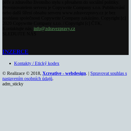
péče a zdravého životního stylu s přesahem do sociální politiky.
Provozovatelem serveru je Copywrite Company s.r.o. Publikování
nebo další šíření obsahu serveru www.zdravezpravy.cz je bez
souhlasu společnosti Copywrite Company zakázáno. Copyright [c]
2020 Copywrite Company s.r.o. / Copyright [c] ČTK.
Kontaktujte nás:
info@zdravezpravy.cz
SLEDUJTE NÁS
INZERCE
Kontakty / Etický kodex
© Realizace © 2018,
Xcreative - webdesign
. |
Spravovat souhlas s
nastavením osobních údajů
.
adm_sticky