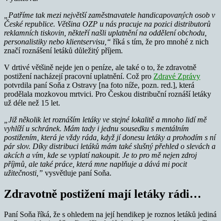
„Patříme tak mezi největší zaměstnavatele handicapovaných osob v
České republice. Většina OZP u nás pracuje na pozici distributorů
reklamních tiskovin, někteří našli uplatnění na oddělení obchodu,
personalistiky nebo klientservisu,“
říká s tím, že pro mnohé z nich
značí roznášení letáků důležitý příjem.
V drtivé většině nejde jen o peníze, ale také o to, že zdravotně
postižení nacházejí pracovní uplatnění. Což pro
Zdravé Zprávy
potvrdila paní Soňa z Ostravy [na foto níže, pozn. red.], která
prodělala mozkovou mrtvici. Pro Českou distribuční roznáší letáky
už déle než 15 let.
„Již několik let roznáším letáky ve stejné lokalitě a mnoho lidí mě
vyhlíží u schránek. Mám tady i jednu sousedku s mentálním
postižením, která je vždy ráda, když jí donesu letáky a prohodím s ní
pár slov. Díky distribuci letáků mám také slušný přehled o slevách a
akcích a vím, kde se vyplatí nakoupit. Je to pro mě nejen zdroj
příjmů, ale také práce, která mne naplňuje a dává mi pocit
užitečnosti,”
vysvětluje paní Soňa.
Zdravotně postižení mají letáky rádi…
Paní Soňa říká, že s ohledem na její hendikep je roznos letáků jediná