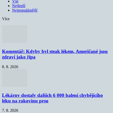
Vše
Nejlepší
Nejpopulárnější
Více
Komentář: Kdyby byl steak lékem, Američané jsou
zdraví jako řípa
8. 8. 2026
Lékárny dostaly dalších 6 000 balení chybějícího
léku na rakovinu prsu
7. 8. 2026