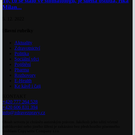
To, co se stalo ve stomatologii, je šílená ostuda, říká
Milan...
5. 12. 2022
Hlavní rubriky
Aktuality
Zdravotnictví
Politika
Sociální věci
Pojištění
Pharma
Rozhovory
E-Health
Ke kávě i čaji
KONTAKT
+420 777 264 528
+420 606 831 394
info@zdravezpravy.cz
Obsah serveru je chráněn autorským právem. Jakékoli jeho užití včetně
publikování nebo jiného šíření je zakázáno bez předchozího písemného
souhlasu Copywrite Company s.r.o.