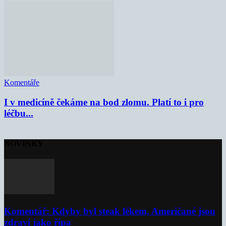
Komentáře
I v medicíně čekáme na bod zlomu. Platí to i pro
léčbu...
NOVINKY
Komentář: Kdyby byl steak lékem, Američané jsou
zdraví jako řípa