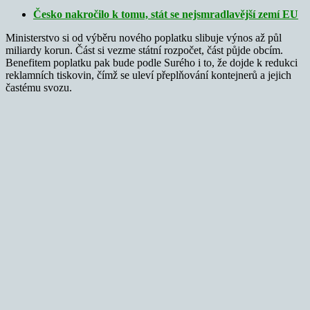
Česko nakročilo k tomu, stát se nejsmradlavější zemí EU
Ministerstvo si od výběru nového poplatku slibuje výnos až půl
miliardy korun. Část si vezme státní rozpočet, část půjde obcím.
Benefitem poplatku pak bude podle Surého i to, že dojde k redukci
reklamních tiskovin, čímž se uleví přeplňování kontejnerů a jejich
častému svozu.