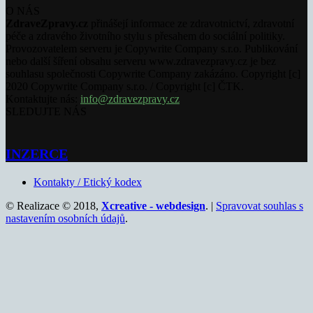
O NÁS
ZdraveZpravy.cz
přinášejí informace ze zdravotnictví, zdravotní
péče a zdravého životního stylu s přesahem do sociální politiky.
Provozovatelem serveru je Copywrite Company s.r.o. Publikování
nebo další šíření obsahu serveru www.zdravezpravy.cz je bez
souhlasu společnosti Copywrite Company zakázáno. Copyright [c]
2020 Copywrite Company s.r.o. / Copyright [c] ČTK.
Kontaktujte nás:
info@zdravezpravy.cz
SLEDUJTE NÁS
INZERCE
Kontakty / Etický kodex
© Realizace © 2018,
Xcreative - webdesign
. |
Spravovat souhlas s
nastavením osobních údajů
.