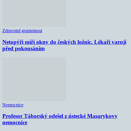
Zdravotní gramotnost
Netopýři míří okny do českých ložnic. Lékaři varují
před pokousáním
Nemocnice
Profesor Táborský odešel z ústecké Masarykovy
nemocnice