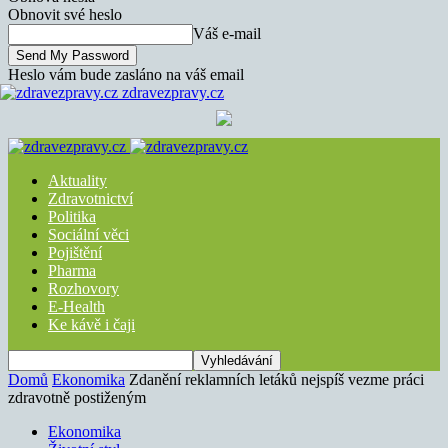
Obnovit své heslo
Váš e-mail
Heslo vám bude zasláno na váš email
zdravezpravy.cz
Aktuality
Zdravotnictví
Politika
Sociální věci
Pojištění
Pharma
Rozhovory
E-Health
Ke kávě i čaji
Domů
Ekonomika
Zdanění reklamních letáků nejspíš vezme práci
zdravotně postiženým
Ekonomika