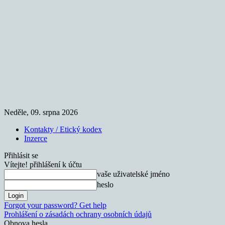
Neděle, 09. srpna 2026
Kontakty / Etický kodex
Inzerce
Přihlásit se
Vítejte! přihlášení k účtu
vaše uživatelské jméno
heslo
Forgot your password? Get help
Prohlášení o zásadách ochrany osobních údajů
Obnova hesla