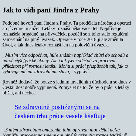
Jak to vidí paní Jindra z Prahy
Podobně hovoří paní Jindra z Prahy. Ta prodělala náročnou operaci
a i jí zemřel manžel. Letáky roznáší pětadvacet let. Nejdříve je
roznášela brigádně na přivýdělek, později se z toho stalo regulérní
zaměstnání na plný úvazek. Operace v roce 2018 jí ale změnila
život, a tak dnes letáky roznáší jen na poloviční úvazek.
„Musím více odpočívat, hůře snáším například chůzi do schodů a
náročnější fyzické úkony. Ale i tak jsem vděčná za pracovní
příležitost při roznosu letáků. Mohu si práci přizpůsobit tak, jak to
vyhovuje mému zdravotnímu stavu,“
vypráví.
Rovněž dodává, že pouze s jedním invalidním důchodem se dnes v
Česku dost dobře vyjít nedá. Pomyslet na to, že by o práci s letáky
přišla, ani nechce.
Se zdravotně postiženými se na
českém trhu práce vesele kšeftuje
„S mým zdravotním omezením toho opravdu moc dělat nelze.
Nemůžu pracovat na směny ani plné úvazky. Na roznos letáků už