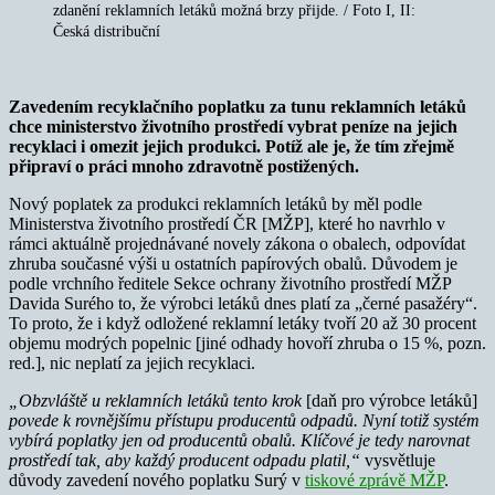
zdanění reklamních letáků možná brzy přijde. / Foto I, II:
Česká distribuční
Zavedením recyklačního poplatku za tunu reklamních letáků
chce ministerstvo životního prostředí vybrat peníze na jejich
recyklaci i omezit jejich produkci. Potíž ale je, že tím zřejmě
připraví o práci mnoho zdravotně postižených.
Nový poplatek za produkci reklamních letáků by měl podle
Ministerstva životního prostředí ČR [MŽP], které ho navrhlo v
rámci aktuálně projednávané novely zákona o obalech, odpovídat
zhruba současné výši u ostatních papírových obalů. Důvodem je
podle vrchního ředitele Sekce ochrany životního prostředí MŽP
Davida Surého to, že výrobci letáků dnes platí za „černé pasažéry“.
To proto, že i když odložené reklamní letáky tvoří 20 až 30 procent
objemu modrých popelnic [jiné odhady hovoří zhruba o 15 %, pozn.
red.], nic neplatí za jejich recyklaci.
„Obzvláště u reklamních letáků tento krok
[daň pro výrobce letáků]
povede k rovnějšímu přístupu producentů odpadů. Nyní totiž systém
vybírá poplatky jen od producentů obalů. Klíčové je tedy narovnat
prostředí tak, aby každý producent odpadu platil,“
vysvětluje
důvody zavedení nového poplatku Surý v
tiskové zprávě MŽP
.