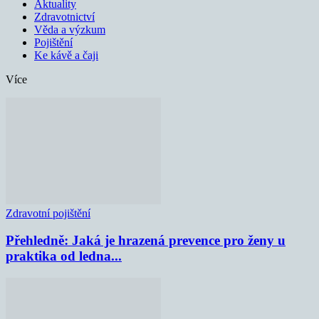
Aktuality
Zdravotnictví
Věda a výzkum
Pojištění
Ke kávě a čaji
Více
Zdravotní pojištění
Přehledně: Jaká je hrazená prevence pro ženy u
praktika od ledna...