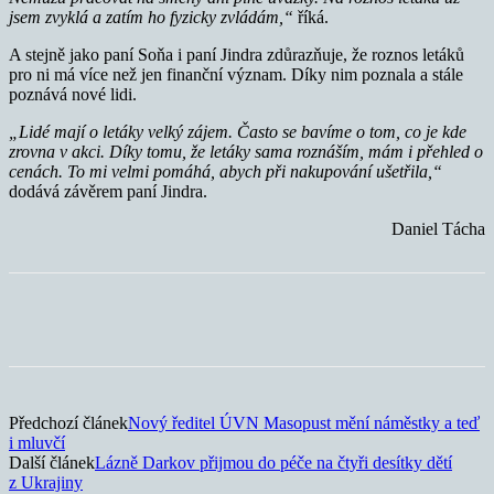
jsem zvyklá a zatím ho fyzicky zvládám,“
říká.
A stejně jako paní Soňa i paní Jindra zdůrazňuje, že roznos letáků
pro ni má více než jen finanční význam. Díky nim poznala a stále
poznává nové lidi.
„Lidé mají o letáky velký zájem. Často se bavíme o tom, co je kde
zrovna v akci. Díky tomu, že letáky sama roznáším, mám i přehled o
cenách. To mi velmi pomáhá, abych při nakupování ušetřila,“
dodává závěrem paní Jindra.
Daniel Tácha
Předchozí článek
Nový ředitel ÚVN Masopust mění náměstky a teď
i mluvčí
Další článek
Lázně Darkov přijmou do péče na čtyři desítky dětí
z Ukrajiny