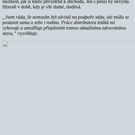
možnost, jak si může přivydělat k důchodu. Jen s penzí by nevyšla.
Hlavně v době, kdy je vše drahé, dodává.
„Jsem ráda, že nemusím být závislá na podpoře státu, ale můžu se
postarat sama o sebe i rodinu. Práce distributora letáků mi
vyhovuje a umožňuje přizpůsobit roznos aktuálnímu zdravotnímu
stavu,”
vysvětluje.