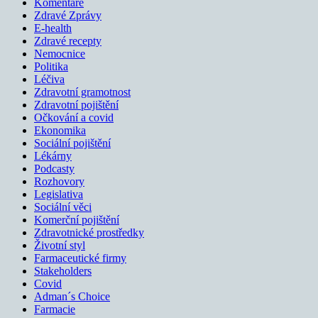
Komentáře
Zdravé Zprávy
E-health
Zdravé recepty
Nemocnice
Politika
Léčiva
Zdravotní gramotnost
Zdravotní pojištění
Očkování a covid
Ekonomika
Sociální pojištění
Lékárny
Podcasty
Rozhovory
Legislativa
Sociální věci
Komerční pojištění
Zdravotnické prostředky
Životní styl
Farmaceutické firmy
Stakeholders
Covid
Adman´s Choice
Farmacie