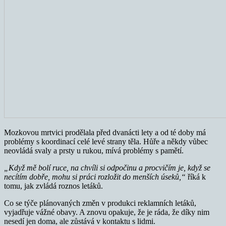
Mozkovou mrtvici prodělala před dvanácti lety a od té doby má
problémy s koordinací celé levé strany těla. Hůře a někdy vůbec
neovládá svaly a prsty u rukou, mívá problémy s pamětí.
„Když mě bolí ruce, na chvíli si odpočinu a procvičím je, když se
necítím dobře, mohu si práci rozložit do menších úseků,“
říká k
tomu, jak zvládá roznos letáků.
Co se týče plánovaných změn v produkci reklamních letáků,
vyjadřuje vážné obavy. A znovu opakuje, že je ráda, že díky nim
nesedí jen doma, ale zůstává v kontaktu s lidmi.