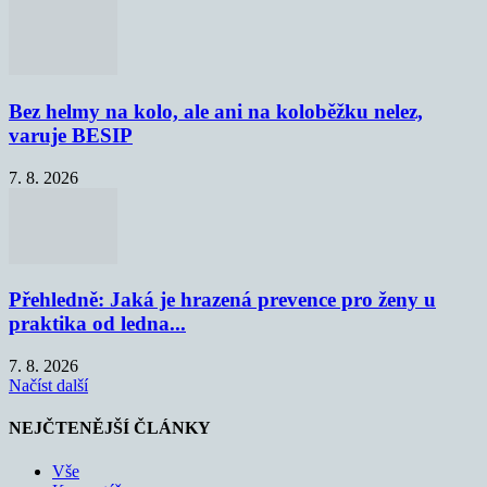
Bez helmy na kolo, ale ani na koloběžku nelez,
varuje BESIP
7. 8. 2026
Přehledně: Jaká je hrazená prevence pro ženy u
praktika od ledna...
7. 8. 2026
Načíst další
NEJČTENĚJŠÍ ČLÁNKY
Vše