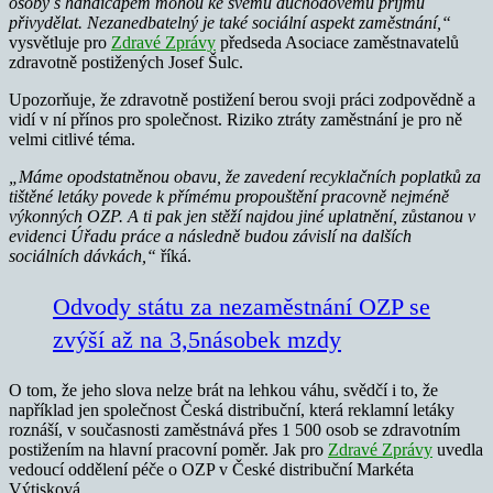
osoby s handicapem mohou ke svému důchodovému příjmu
přivydělat. Nezanedbatelný je také sociální aspekt zaměstnání,“
vysvětluje pro
Zdravé Zprávy
předseda Asociace zaměstnavatelů
zdravotně postižených Josef Šulc.
Upozorňuje, že zdravotně postižení berou svoji práci zodpovědně a
vidí v ní přínos pro společnost. Riziko ztráty zaměstnání je pro ně
velmi citlivé téma.
„Máme opodstatněnou obavu, že zavedení recyklačních poplatků za
tištěné letáky povede k přímému propouštění pracovně nejméně
výkonných OZP. A ti pak jen stěží najdou jiné uplatnění, zůstanou v
evidenci Úřadu práce a následně budou závislí na dalších
sociálních dávkách,“
říká.
Odvody státu za nezaměstnání OZP se
zvýší až na 3,5násobek mzdy
O tom, že jeho slova nelze brát na lehkou váhu, svědčí i to, že
například jen společnost Česká distribuční, která reklamní letáky
roznáší, v současnosti zaměstnává přes 1 500 osob se zdravotním
postižením na hlavní pracovní poměr. Jak pro
Zdravé Zprávy
uvedla
vedoucí oddělení péče o OZP v České distribuční Markéta
Výtisková.