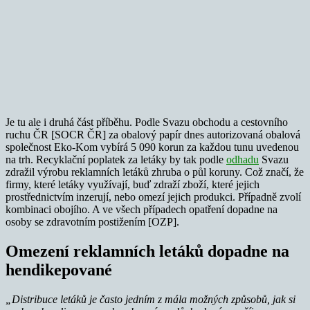
Je tu ale i druhá část příběhu. Podle Svazu obchodu a cestovního
ruchu ČR [SOCR ČR] za obalový papír dnes autorizovaná obalová
společnost Eko-Kom vybírá 5 090 korun za každou tunu uvedenou
na trh. Recyklační poplatek za letáky by tak podle
odhadu
Svazu
zdražil výrobu reklamních letáků zhruba o půl koruny. Což značí, že
firmy, které letáky využívají, buď zdraží zboží, které jejich
prostřednictvím inzerují, nebo omezí jejich produkci. Případně zvolí
kombinaci obojího. A ve všech případech opatření dopadne na
osoby se zdravotním postižením [OZP].
Omezení reklamních letáků dopadne na
hendikepované
„Distribuce letáků je často jedním z mála možných způsobů, jak si