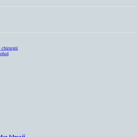
 chirurgii
kohol
sku klesají