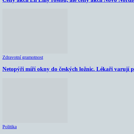
Zdravotní gramotnost
Netopýři míří okny do českých ložnic. Lékaři varují
Politika