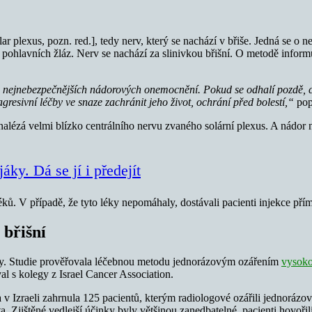
lar plexus, pozn. red.], tedy nerv, který se nachází v břiše. Jedná se 
 a pohlavních žláz. Nerv se nachází za slinivkou břišní. O metodě inform
z nejnebezpečnějších nádorových onemocnění. Pokud se odhalí pozdě, co
esivní léčby ve snaze zachránit jeho život, ochrání před bolestí,“
popi
nalézá velmi blízko centrálního nervu zvaného solární plexus. A nádor n
áky. Dá se jí i předejít
éků. V případě, že tyto léky nepomáhaly, dostávali pacienti injekce pří
 břišní
ety. Studie prověřovala léčebnou metodu jednorázovým ozářením
vysoko
al s kolegy z Israel Cancer Association.
 Izraeli zahrnula 125 pacientů, kterým radiologové ozářili jednorázov
ota. Zjištěné vedlejší účinky byly většinou zanedbatelné, pacienti hovoř