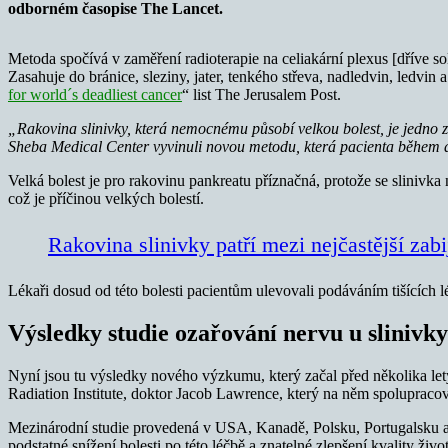
odborném časopise The Lancet.
Metoda spočívá v zaměření radioterapie na celiakární plexus [dříve so
Zasahuje do bránice, sleziny, jater, tenkého střeva, nadledvin, ledvin
for world´s deadliest cancer
“ list The Jerusalem Post.
„Rakovina slinivky, která nemocnému působí velkou bolest, je jedno 
Sheba Medical Center vyvinuli novou metodu, která pacienta během agr
Velká bolest je pro rakovinu pankreatu příznačná, protože se slinivka 
což je příčinou velkých bolestí.
Rakovina slinivky patří mezi nejčastější zabij
Lékaři dosud od této bolesti pacientům ulevovali podáváním tišících l
Výsledky studie ozařování nervu u slinivky
Nyní jsou tu výsledky nového výzkumu, který začal před několika l
Radiation Institute, doktor Jacob Lawrence, který na něm spolupracov
Mezinárodní studie provedená v USA, Kanadě, Polsku, Portugalsku a v
podstatné snížení bolesti po této léčbě a znatelné zlepšení kvality živ