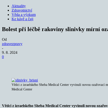
Aktuality
Zdravotnictví
Věda a výzkum
Ke kávě a čaji
Bolest při léčbě rakoviny slinivky mírní o
Od
zdravezpravy
-
9. 8. 2024
0
Sdílet
Vědci z izraelského Sheba Medical Center vyvinuli novou ozařovací met
Medical Center
Vědci z izraelského Sheba Medical Center vyvinuli novou ozařov