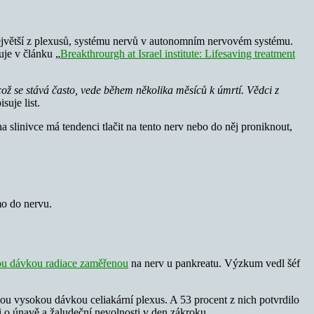
o největší z plexusů, systému nervů v autonomním nervovém systému.
uje v článku „
Breakthrourgh at Israel institute: Lifesaving treatment
ž se stává často, vede během několika měsíců k úmrtí. Vědci z
suje list.
a slinivce má tendenci tlačit na tento nerv nebo do něj proniknout,
mo do nervu.
u dávkou radiace zaměřenou
na nerv u pankreatu. Výzkum vedl šéf
ou vysokou dávkou celiakární plexus. A 53 procent z nich potvrdilo
ili o únavě a žaludeční nevolnosti v den zákroku.