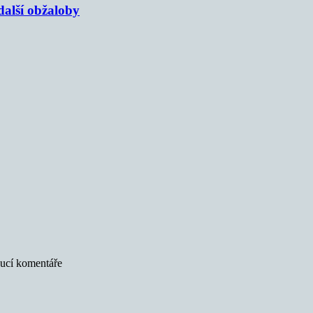
alší obžaloby
oucí komentáře