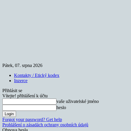
Pátek, 07. srpna 2026
Kontakty / Etický kodex
Inzerce
Přihlásit se
Vítejte! přihlášení k účtu
vaše uživatelské jméno
heslo
Forgot your password? Get help
Prohlášení o zásadách ochrany osobních údajů
Obnova hesla