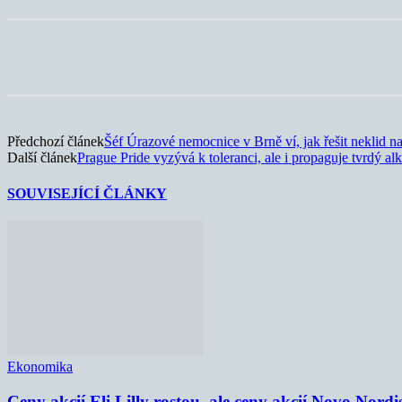
Sdílet
Předchozí článek
Šéf Úrazové nemocnice v Brně ví, jak řešit neklid na
Další článek
Prague Pride vyzývá k toleranci, ale i propaguje tvrdý al
SOUVISEJÍCÍ ČLÁNKY
Ekonomika
Ceny akcií Eli Lilly rostou, ale ceny akcií Novo Nordi