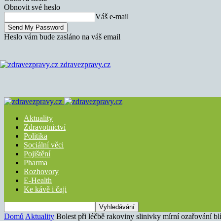
Obnovit své heslo
Váš e-mail
Heslo vám bude zasláno na váš email
zdravezpravy.cz
Aktuality
Zdravotnictví
Politika
Sociální věci
Pojištění
Pharma
Rozhovory
E-Health
Ke kávě i čaji
Domů
Aktuality
Bolest při léčbě rakoviny slinivky mírní ozařování b