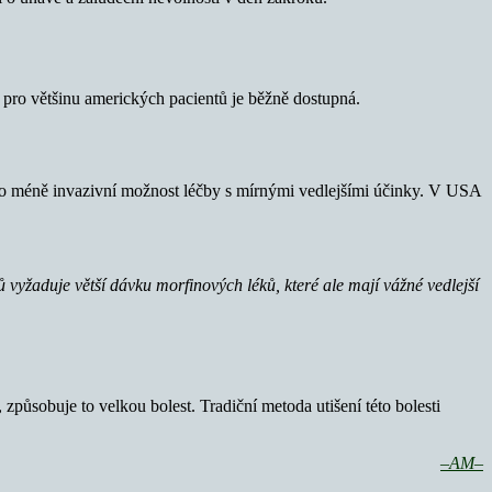
 pro většinu amerických pacientů je běžně dostupná.
e o méně invazivní možnost léčby s mírnými vedlejšími účinky. V USA
tů vyžaduje větší dávku morfinových léků, které ale mají vážné vedlejší
, způsobuje to velkou bolest. Tradiční metoda utišení této bolesti
–AM–