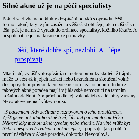
Silné akné už je na péči specialisty
Pokud se dívka nebo kluk v dospívání potýká s opravdu těžší
formou akné, kdy je jím zasažena větší část obličeje, ale i další části
těla, pak je namístě vyrazit do ordinace specialisty, kožního lékaře. A
nespoléhat se jen na kosmetické přípravky.
Děti, které dobře spí, nezlobí. A i lépe
prospívají
Mladí lidé, zvlášť v dospívání, se mohou pupínky skutečně trápit a
může to vést až k jejich izolaci nebo bezradnému zkoušení volně
dostupných přípravků, které více uškodí než pomohou. Jednu z
takových akné poraden mají i v jihlavské nemocnici na tamním
kožním oddělení. A o práci podle její zakladatelky a lékařky Zuzany
Nevoralové nemají vůbec nouzi.
„S pacientem vždy začínáme rozhovorem o jeho problémech.
Zjišťujeme, jak dlouho akné trvá, čím byl pacient dosud léčen.
Některé léky mohou akné vyvolat, nebo zhoršit. Na vině může být
třeba i nesprávně zvolená antikoncepce,“
popisuje, jak probíhá
první návštěva v Akné poradně, doktorka Nevoralová.