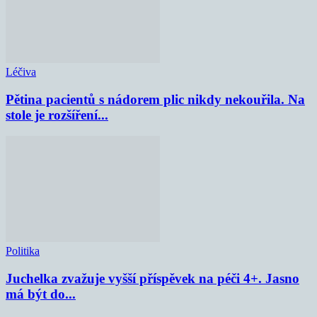
Léčiva
Pětina pacientů s nádorem plic nikdy nekouřila. Na
stole je rozšíření...
Politika
Juchelka zvažuje vyšší příspěvek na péči 4+. Jasno
má být do...