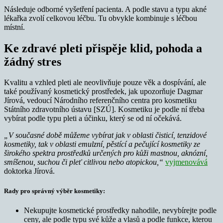
Následuje odborné vyšetření pacienta. A podle stavu a typu akné
lékařka zvolí celkovou léčbu. Tu obvykle kombinuje s léčbou
místní.
Ke zdravé pleti přispěje klid, pohoda a
žádný stres
Kvalitu a vzhled pleti ale neovlivňuje pouze věk a dospívání, ale
také používaný kosmetický prostředek, jak upozorňuje Dagmar
Jírová, vedoucí Národního referenčního centra pro kosmetiku
Státního zdravotního ústavu [SZÚ]. Kosmetiku je podle ní třeba
vybírat podle typu pleti a účinku, který se od ní očekává.
„V současné době můžeme vybírat jak v oblasti čisticí, tenzidové
kosmetiky, tak v oblasti emulzní, pěstící a pečující kosmetiky ze
širokého spektra prostředků určených pro kůži mastnou, aknózní,
smíšenou, suchou či pleť citlivou nebo atopickou,“
vyjmenovává
doktorka Jírová.
Rady pro správný výběr kosmetiky:
Nekupujte kosmetické prostředky nahodile, nevybírejte podle
ceny, ale podle typu své kůže a vlasů a podle funkce, kterou