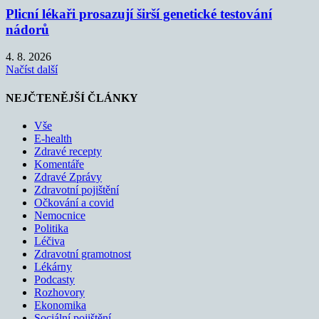
Plicní lékaři prosazují širší genetické testování
nádorů
4. 8. 2026
Načíst další
NEJČTENĚJŠÍ ČLÁNKY
Vše
E-health
Zdravé recepty
Komentáře
Zdravé Zprávy
Zdravotní pojištění
Očkování a covid
Nemocnice
Politika
Léčiva
Zdravotní gramotnost
Lékárny
Podcasty
Rozhovory
Ekonomika
Sociální pojištění