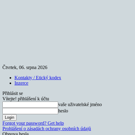
Čtvrtek, 06. srpna 2026
Kontakty / Etický kodex
Inzerce
Přihlásit se
Vítejte! přihlášení k účtu
vaše uživatelské jméno
heslo
Forgot your password? Get help
Prohlášení o zásadách ochrany osobních údajů
Obnova hesla