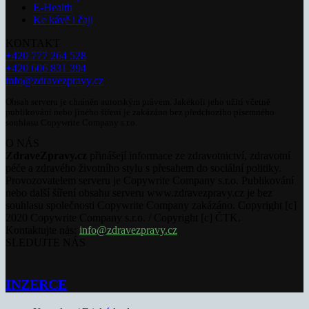
E-Health
Ke kávě i čaji
KONTAKT
+420 777 264 528
+420 606 831 394
info@zdravezpravy.cz
Obsah serveru je chráněn autorským právem. Jakékoli jeho užití včetně
publikování nebo jiného šíření je zakázáno bez předchozího písemného
souhlasu Copywrite Company s.r.o.
O NÁS
ZdraveZpravy.cz
přinášejí informace ze zdravotnictví, zdravotní
péče a zdravého životního stylu s přesahem do sociální politiky.
Provozovatelem serveru je Copywrite Company s.r.o. Publikování
nebo další šíření obsahu serveru www.zdravezpravy.cz je bez
souhlasu společnosti Copywrite Company zakázáno. Copyright [c]
2020 Copywrite Company s.r.o. / Copyright [c] ČTK.
Kontaktujte nás:
info@zdravezpravy.cz
SLEDUJTE NÁS
INZERCE