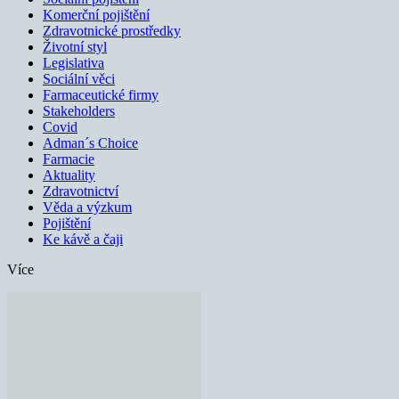
Komerční pojištění
Zdravotnické prostředky
Životní styl
Legislativa
Sociální věci
Farmaceutické firmy
Stakeholders
Covid
Adman´s Choice
Farmacie
Aktuality
Zdravotnictví
Věda a výzkum
Pojištění
Ke kávě a čaji
Více