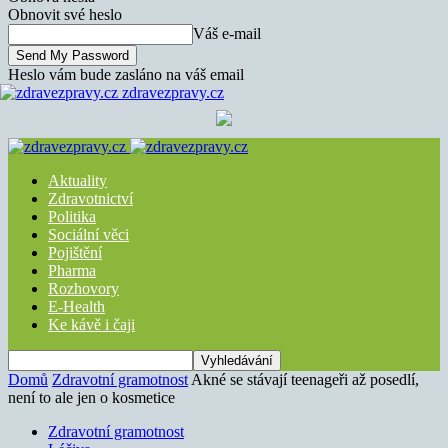
Obnovit své heslo
Váš e-mail
Heslo vám bude zasláno na váš email
zdravezpravy.cz
Aktuality
Zdravotnictví
Politika
Sociální věci
Pojištění
Pharma
Rozhovory
E-Health
Ke kávě i čaji
Domů
Zdravotní gramotnost
Akné se stávají teenageři až posedlí,
není to ale jen o kosmetice
Zdravotní gramotnost