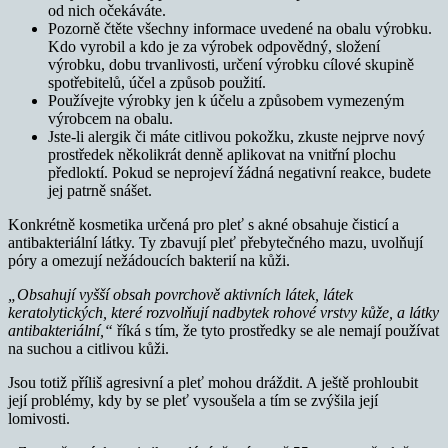
od nich očekáváte.
Pozorně čtěte všechny informace uvedené na obalu výrobku.
Kdo vyrobil a kdo je za výrobek odpovědný, složení
výrobku, dobu trvanlivosti, určení výrobku cílové skupině
spotřebitelů, účel a způsob použití.
Používejte výrobky jen k účelu a způsobem vymezeným
výrobcem na obalu.
Jste-li alergik či máte citlivou pokožku, zkuste nejprve nový
prostředek několikrát denně aplikovat na vnitřní plochu
předloktí. Pokud se neprojeví žádná negativní reakce, budete
jej patrně snášet.
Konkrétně kosmetika určená pro pleť s akné obsahuje čisticí a
antibakteriální látky. Ty zbavují pleť přebytečného mazu, uvolňují
póry a omezují nežádoucích bakterií na kůži.
„Obsahují vyšší obsah povrchově aktivních látek, látek
keratolytických, které rozvolňují nadbytek rohové vrstvy kůže, a látky
antibakteriální,“
říká s tím, že tyto prostředky se ale nemají používat
na suchou a citlivou kůži.
Jsou totiž příliš agresivní a pleť mohou dráždit. A ještě prohloubit
její problémy, kdy by se pleť vysoušela a tím se zvýšila její
lomivosti.