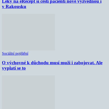
Léky na eRecept si čeští pacienti nově vyzvednou i
v Rakousku
Sociální pojištění
O výchovné k důchodu musí muži i zabojovat. Ale
vyplatí se to