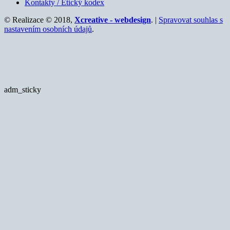
Kontakty / Etický kodex
© Realizace © 2018,
Xcreative - webdesign
. |
Spravovat souhlas s
nastavením osobních údajů
.
adm_sticky