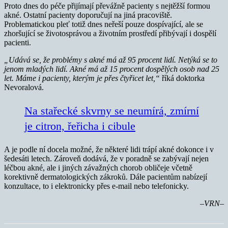
Proto dnes do péče přijímají převážně pacienty s nejtěžší formou
akné. Ostatní pacienty doporučují na jiná pracoviště.
Problematickou pleť totiž dnes neřeší pouze dospívající, ale se
zhoršující se životosprávou a životním prostředí přibývají i dospělí
pacienti.
„Udává se, že problémy s akné má až 95 procent lidí. Netýká se to
jenom mladých lidí. Akné má až 15 procent dospělých osob nad 25
let. Máme i pacienty, kterým je přes čtyřicet let,“
říká doktorka
Nevoralová.
Na stařecké skvrny se neumírá, zmírní
je citron, řeřicha i cibule
A je podle ní docela možné, že některé lidi trápí akné dokonce i v
šedesáti letech. Zároveň dodává, že v poradně se zabývají nejen
léčbou akné, ale i jiných závažných chorob obličeje včetně
korektivně dermatologických zákroků. Dále pacientům nabízejí
konzultace, to i elektronicky přes e-mail nebo telefonicky.
–VRN–