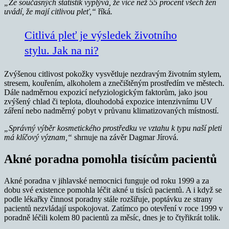
„Ze současných statistik vyplývá, že více než 55 procent všech žen
uvádí, že mají citlivou pleť,“
říká
.
Citlivá pleť je výsledek životního
stylu. Jak na ni?
Zvýšenou citlivost pokožky vysvětluje nezdravým životním stylem,
stresem, kouřením, alkoholem a znečištěným prostředím ve městech.
Dále nadměrnou expozicí nefyziologickým faktorům, jako jsou
zvýšený chlad či teplota, dlouhodobá expozice intenzivnímu UV
záření nebo nadměrný pobyt v průvanu klimatizovaných místností.
„Správný výběr kosmetického prostředku ve vztahu k typu naší pleti
má klíčový význam,“
shrnuje na závěr Dagmar Jírová.
Akné poradna pomohla tisícům pacientů
Akné poradna v jihlavské nemocnici funguje od roku 1999 a za
dobu své existence pomohla léčit akné u tisíců pacientů. A i když se
podle lékařky činnost poradny stále rozšiřuje, poptávku ze strany
pacientů nezvládají uspokojovat. Zatímco po otevření v roce 1999 v
poradně léčili kolem 80 pacientů za měsíc, dnes je to čtyřikrát tolik.