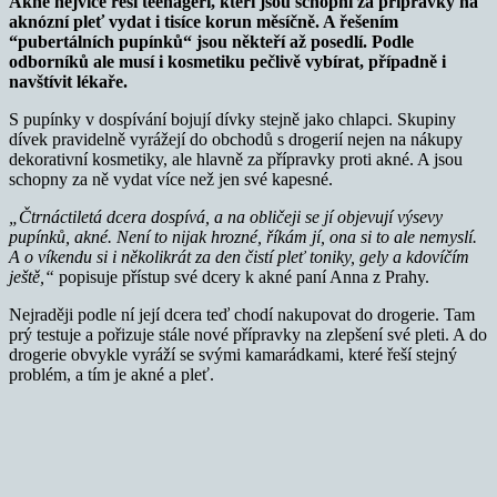
Akné nejvíce řeší teenageři, kteří jsou schopni za přípravky na
aknózní pleť vydat i tisíce korun měsíčně. A řešením
“pubertálních pupínků“ jsou někteří až posedlí. Podle
odborníků ale musí i kosmetiku pečlivě vybírat, případně i
navštívit lékaře.
S pupínky v dospívání bojují dívky stejně jako chlapci. Skupiny
dívek pravidelně vyrážejí do obchodů s drogerií nejen na nákupy
dekorativní kosmetiky, ale hlavně za přípravky proti akné. A jsou
schopny za ně vydat více než jen své kapesné.
„Čtrnáctiletá dcera dospívá, a na obličeji se jí objevují výsevy
pupínků, akné. Není to nijak hrozné, říkám jí, ona si to ale nemyslí.
A o víkendu si i několikrát za den čistí pleť toniky, gely a kdovíčím
ještě,“
popisuje přístup své dcery k akné paní Anna z Prahy.
Nejraději podle ní její dcera teď chodí nakupovat do drogerie. Tam
prý testuje a pořizuje stále nové přípravky na zlepšení své pleti. A do
drogerie obvykle vyráží se svými kamarádkami, které řeší stejný
problém, a tím je akné a pleť.