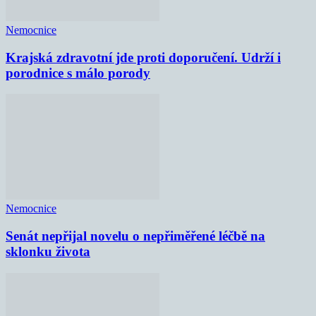
Nemocnice
Krajská zdravotní jde proti doporučení. Udrží i
porodnice s málo porody
Nemocnice
Senát nepřijal novelu o nepřiměřené léčbě na
sklonku života