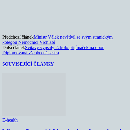
Předchozí článek
Ministr Válek navštívil se svým stranickým
kolegou Nemocnici Vrchlabí
Další článek
Svitavy vypsaly 2. kolo přijímaček na obor
Diplomovaná všeobecná sestra
SOUVISEJÍCÍ ČLÁNKY
E-health