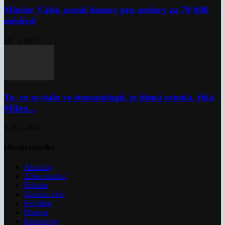
Ministr Válek ocenil domov pro seniory za 70 000
měsíčně
10. 3. 2023
To, co se stalo ve stomatologii, je šílená ostuda, říká
Milan...
5. 12. 2022
Hlavní rubriky
Aktuality
Zdravotnictví
Politika
Sociální věci
Pojištění
Pharma
Rozhovory