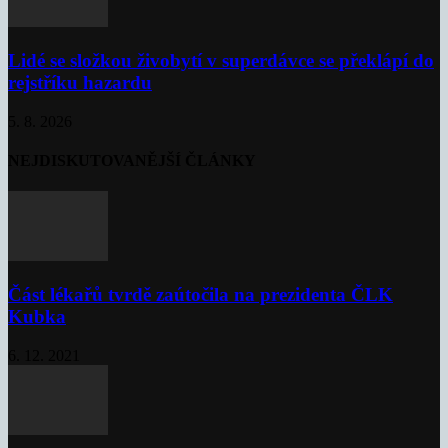
Lidé se složkou živobytí v superdávce se překlápí do
rejstříku hazardu
5. 8. 2026
NEJDISKUTOVANĚJŠÍ ČLÁNKY
Část lékařů tvrdě zaútočila na prezidenta ČLK
Kubka
6. 12. 2021