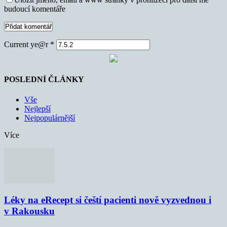
budoucí komentáře
Current ye@r
*
POSLEDNÍ ČLÁNKY
Vše
Nejlepší
Nejpopulárnější
Více
Léky na eRecept si čeští pacienti nově vyzvednou i
v Rakousku