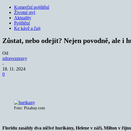
Komerční pojištění
Životní styl
Aktuality
Pojištění
Ke kávě a čaji
Zůstat, nebo odejít? Nejen povodně, ale i h
Od
zdravezpravy
-
18. 11. 2024
0
Sdílet
Foto: Pixabay.com
Floridu zasáhly dva ničivé hurikány, Helene v září, Milton v ří