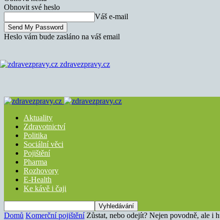
Obnovit své heslo
Váš e-mail
Heslo vám bude zasláno na váš email
zdravezpravy.cz
Aktuality
Zdravotnictví
Politika
Sociální věci
Pojištění
Pharma
Rozhovory
E-Health
Ke kávě i čaji
Domů
Komerční pojištění
Zůstat, nebo odejít? Nejen povodně, ale i hu