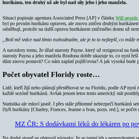
hurikánu, ten druhý už ale byl nad síly jeho i jeho manžela.
Situaci popisuje agentura Associated Press [AP] v článku
Will people 
byl po prvním hurikánu opraven, ale znovu zničen druhým hurikánem
odstěhují, protože na další opravu hurikánem zničeného domu už nema
„Bolí mě srdce nad tímto rozhodnutím, ale je to to nejlepší, co může m
A navzdory tomu, že úřad starosty Payne, který už rezignoval na funkc
starosty Payna a jeho manžela Bradona dobře ukazuje to, co nyní řeší 
dům znovu postavit? Co nám zaplatí pojišťovna? A jak vysoká bude p
Počet obyvatel Floridy roste…
Lidé, kteří žijí nebo plánují přestěhovat se na Floridu, podle AP nyní 
každé sezóně hurikánů. Avšak jenom letos tento americký stát postihly
Statistika ale mluví jasně. I přes stále přítomné nebezpečí hurikánů s
čtyři hurikány [Charley, Frances, Jeanne a Ivan, pozn. red.], se počet 
MZ ČR: S dodávkami léků do lékáren po po
Na druhé straně se objevují náznaky, že se tamní trh s nemovitostmi oc