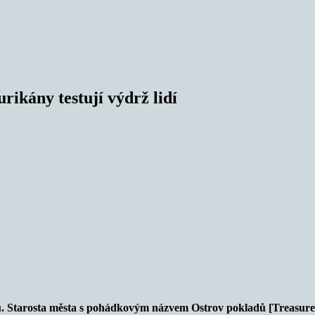
urikány testují výdrž lidí
jnu. Starosta města s pohádkovým názvem Ostrov pokladů [Treasure