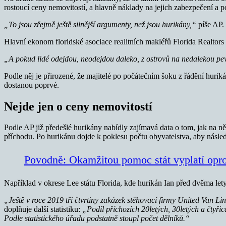
rostoucí ceny nemovitostí, a hlavně náklady na jejich zabezpečení a po
„To jsou zřejmě ještě silnější argumenty, než jsou hurikány,“
píše AP.
Hlavní ekonom floridské asociace realitních makléřů Florida Realtors
„A pokud lidé odejdou, neodejdou daleko, z ostrovů na nedalekou pevnin
Podle něj je přirozené, že majitelé po počátečním šoku z řádění hurikán
dostanou poprvé.
Nejde jen o ceny nemovitostí
Podle AP již předešlé hurikány nabídly zajímavá data o tom, jak na ně
příchodu. Po hurikánu dojde k poklesu počtu obyvatelstva, aby násle
Povodně: Okamžitou pomoc stát vyplatí opro
Například v okrese Lee státu Florida, kde hurikán Ian před dvěma lety
„Ještě v roce 2019 tři čtvrtiny zakázek stěhovací firmy United Van Li
doplňuje další statistiku:
„Podíl příchozích 20letých, 30letých a čtyřic
Podle statistického úřadu podstatně stoupl počet dělníků.“