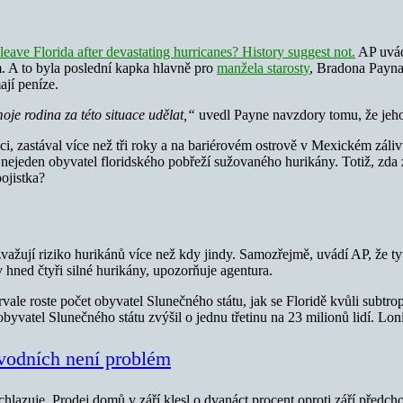
leave Florida after devastating hurricanes? History suggest not.
AP uvád
. A to byla poslední kapka hlavně pro
manžela starosty
, Bradona Payna
jí peníze.
oje rodina za této situace udělat,“
uvedl Payne navzdory tomu, že jeho
i, zastával více než tři roky a na bariérovém ostrově v Mexickém zálivu
nejeden obyvatel floridského pobřeží sužovaného hurikány. Totiž, zda zů
ojistka?
zvažují riziko hurikánů více než kdy jindy. Samozřejmě, uvádí AP, že tyt
 hned čtyři silné hurikány, upozorňuje agentura.
etrvale roste počet obyvatel Slunečného státu, jak se Floridě kvůli sub
obyvatel Slunečného státu zvýšil o jednu třetinu na 23 milionů lidí. Lon
vodních není problém
hlazuje. Prodej domů v září klesl o dvanáct procent oproti září předchoz