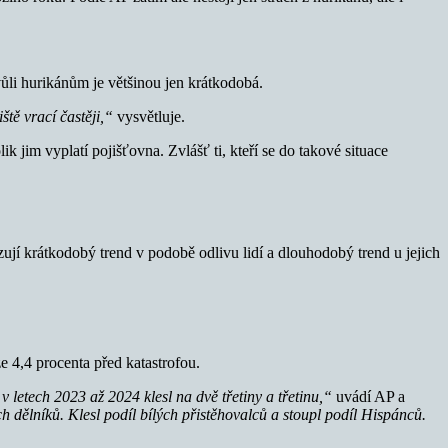
vůli hurikánům je většinou jen krátkodobá.
ště vrací častěji,“
vysvětluje.
k jim vyplatí pojišťovna. Zvlášť ti, kteří se do takové situace
zují krátkodobý trend v podobě odlivu lidí a dlouhodobý trend u jejich
e 4,4 procenta před katastrofou.
 letech 2023 až 2024 klesl na dvě třetiny a třetinu,“
uvádí AP a
ch dělníků. Klesl podíl bílých přistěhovalců a stoupl podíl Hispánců.