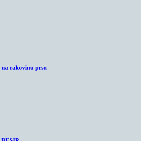
u na rakovinu prsu
je BESIP