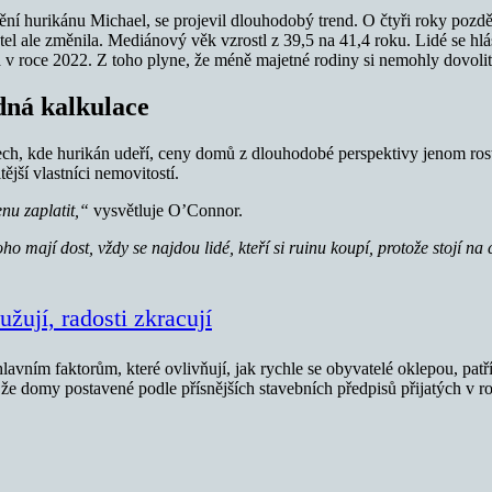
í hurikánu Michael, se projevil dlouhodobý trend. O čtyři roky pozděj
atel ale změnila. Mediánový věk vzrostl z 39,5 na 41,4 roku. Lidé se hl
 v roce 2022. Z toho plyne, že méně majetné rodiny si nemohly dovolit 
adná kalkulace
ch, kde hurikán udeří, ceny domů z dlouhodobé perspektivy jenom rost
ější vlastníci nemovitostí.
nu zaplatit,“
vysvětluje O’Connor.
ho mají dost, vždy se najdou lidé, kteří si ruinu koupí, protože stojí
žují, radosti zkracují
hlavním faktorům, které ovlivňují, jak rychle se obyvatelé oklepou, patří
o, že domy postavené podle přísnějších stavebních předpisů přijatých v