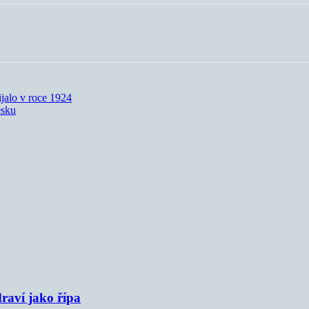
ijalo v roce 1924
esku
raví jako řípa