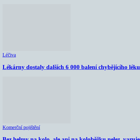
Léčiva
Lékárny dostaly dalších 6 000 balení chybějícího lék
Komerční pojištění
Bez helmy na kolo, ale ani na koloběžku nelez, varu