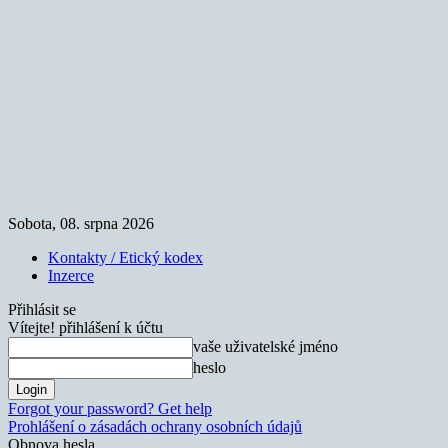
Sobota, 08. srpna 2026
Kontakty / Etický kodex
Inzerce
Přihlásit se
Vítejte! přihlášení k účtu
vaše uživatelské jméno
heslo
Forgot your password? Get help
Prohlášení o zásadách ochrany osobních údajů
Obnova hesla