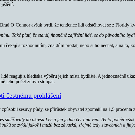
jištění.
 Brad O’Connor avšak tvrdí, že tendence lidí odstěhovat se z Floridy k
u. Také platí, že starší, finančně zajištění lidé, se do původního bydli
u čekají s rozhodnutím, zda dům prodat, nebo si ho nechat, a na to, koli
 lidé reagují z hlediska výběru jejich místa bydliště. A jednoznačně uka
dně jeho počet znovu stoupal.
ti čestnému prohlášení
 způsobil sesuvy půdy, se přírůstek obyvatel zpomalil na 1,5 procenta z
nes směřovaly do okresu Lee a jen jedna čtvrtina ven. Tento poměr však v
átníků se zvýšil jakož i mužů bez závazků, zřejmě tedy stavebních a jiný