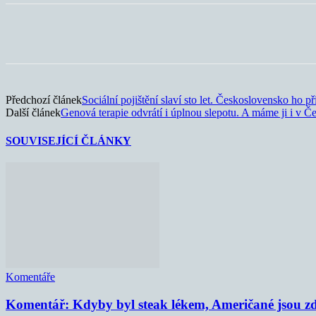
Sdílet
Předchozí článek
Sociální pojištění slaví sto let. Československo ho př
Další článek
Genová terapie odvrátí i úplnou slepotu. A máme ji i v Č
SOUVISEJÍCÍ ČLÁNKY
Komentáře
Komentář: Kdyby byl steak lékem, Američané jsou zd