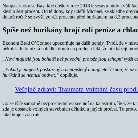
Naopak v okrese Bay, kde došlo v roce 2018 k sesuvu půdy kvůli řáděn
klesl o šest procent. Od té doby, kdy udeřil Michael, se skladba obyv
dolarů ročně se zvýšil ze 4,3 procenta před hurikánem na 8,3 procenta
Spíše než hurikány hrají roli peníze a chl
Ekonom Brad O’Connor upozorňuje na další trendy. Tvrdí, že v míste
několik. Je to nízká nabídka domů na prodej a fakt, že přicházejí movit
„Noví majitelé jsou bohatší než původní, protože jsou schopni vyšší ce
„Pokud je majetek poškozený a nepojištěný a majitelé řeknou, že už to
hurikánů se nemusí obávat,“
doplňuje.
Veřejné zdraví: Traumata vnímání času prodlu
Co se týče samotné bezprostřední reakce lidí na katastrofu, říká, že k 
zda je dostatek volných stavebních dělníků a jiných profesí. To prot
také hraje svou roli.