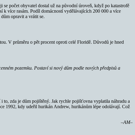
i se počet obyvatel dostal už na původní úroveň, když po katastrofě
ásí k více rasám. Podíl domácností vydělávajících 200 000 a více
dům opravit a vrátit se.
ou. V průměru o pět procent oproti celé Floridě. Důvodů je hned
 na cenném pozemku. Postaví si nový dům podle nových předpisů a
 i to, zda je dům pojištěný. Jak rychle pojišťovna vyplatila náhradu a
 roce 1992, kdy udeřil hurikán Andrew, hurikánům lépe odolávají. Což
–AM–