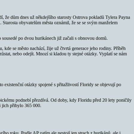
í, že dům dnes už někdejšího starosty Ostrova pokladů Tylera Payna
. Starosta obyvatelům města oznámil, že se se svým manželem
 sousedé po dvou hurikánech již začali s obnovou domů.
, kde se město nachází, žije už čtvrtá generace jeho rodiny. Příběh
stat, nebo odejít. Mnozí si kladou ty stejné otázky. Vyplatí se nám
o existenční otázky spojené s přitažlivostí Floridy se objevují po
tropickému podnebí přezdívá. Od doby, kdy Floridu před 20 lety poničily
i jich přibylo 365 000.
ího roku. Podle AP zatím ale nestojí jen strach z hurikánů, ale i