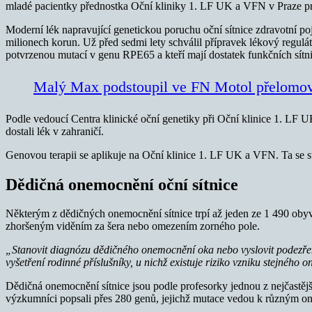
mladé pacientky přednostka Oční kliniky 1. LF UK a VFN v Praze pro
Moderní lék napravující genetickou poruchu oční sítnice zdravotní po
milionech korun. Už před sedmi lety schválil přípravek lékový regulát
potvrzenou mutací v genu RPE65 a kteří mají dostatek funkčních sít
Malý Max podstoupil ve FN Motol přelomov
Podle vedoucí Centra klinické oční genetiky při Oční klinice 1. LF U
dostali lék v zahraničí.
Genovou terapii se aplikuje na Oční klinice 1. LF UK a VFN. Ta se s
Dědičná onemocnění oční sítnice
Některým z dědičných onemocnění sítnice trpí až jeden ze 1 490 oby
zhoršeným viděním za šera nebo omezením zorného pole.
„Stanovit diagnózu dědičného onemocnění oka nebo vyslovit podezření 
vyšetření rodinné příslušníky, u nichž existuje riziko vzniku stejného
Dědičná onemocnění sítnice jsou podle profesorky jednou z nejčastějš
výzkumníci popsali přes 280 genů, jejichž mutace vedou k různým 