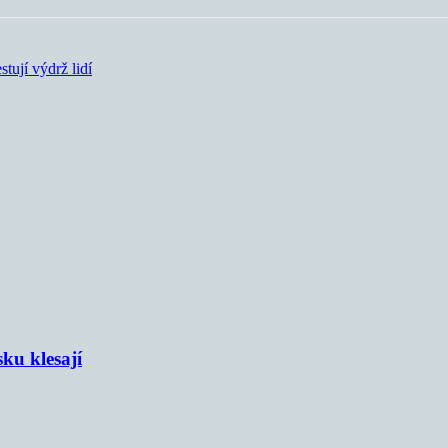
tují výdrž lidí
sku klesají