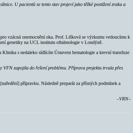
ice. U pacientů se tento stav projeví jako těžké postižení zraku a
ítě pro vzácná onemocnění oka. Prof. Lišková se výzkumu vedoucímu k
rní genetiky na UCL institutu oftalmologie v Londýně.
la Klinika s nedaleko sídlícím Ústavem hematologie a krevní transfuze
 VFN zapojila do řešení problému. Příprava projektu trvala přes
[naředění] přípravku. Následně preparát za přísných podmínek a
–VRN–