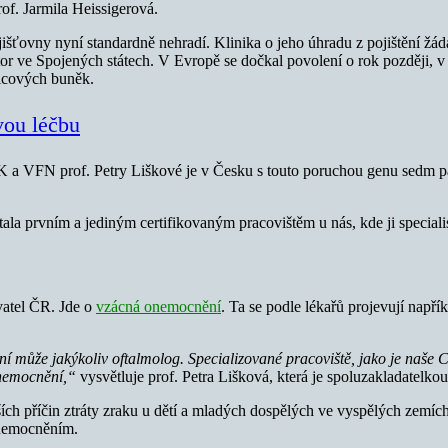
f. Jarmila Heissigerová.
jišťovny nyní standardně nehradí. Klinika o jeho úhradu z pojištění žá
or ve Spojených státech. V Evropě se dočkal povolení o rok později, v 
nicových buněk.
ou léčbu
K a VFN prof. Petry Liškové je v Česku s touto poruchou genu sedm pac
tala prvním a jediným certifikovaným pracovištěm u nás, kde ji special
vatel ČR. Jde o
vzácná onemocnění
. Ta se podle lékařů projevují napří
může jakýkoliv oftalmolog. Specializované pracoviště, jako je naše Ce
 onemocnění,“
vysvětluje prof. Petra Lišková, která je spoluzakladatelko
ích příčin ztráty zraku u dětí a mladých dospělých ve vyspělých zemích
onemocněním.