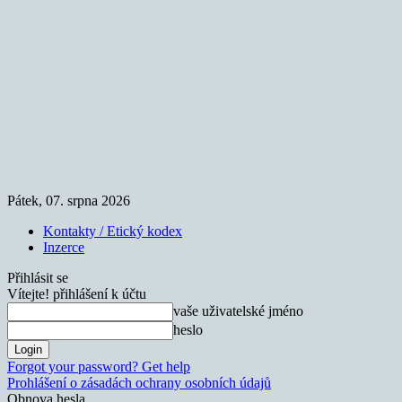
Pátek, 07. srpna 2026
Kontakty / Etický kodex
Inzerce
Přihlásit se
Vítejte! přihlášení k účtu
vaše uživatelské jméno
heslo
Forgot your password? Get help
Prohlášení o zásadách ochrany osobních údajů
Obnova hesla