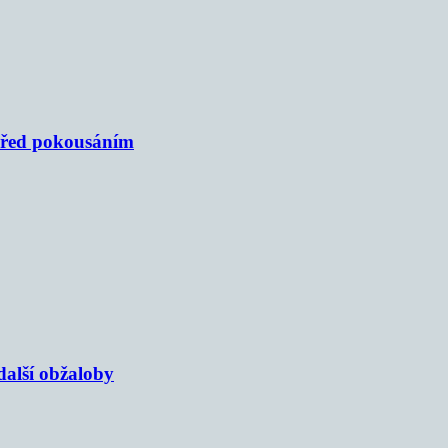
 před pokousáním
alší obžaloby