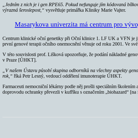
„Jedním z nich je i gen RPE65. Pokud nefunguje jím kódovaná bílkovin
výrazná šeroslepost,“
vysvětluje primářka Kliniky Marie Vajter.
Masarykova univerzita má centrum pro vývo
Centrum klinické oční genetiky při Oční klinice 1. LF UK a VFN je 
první genové terapii očního onemocnění věnuje od roku 2001. Ve své
V této souvislosti prof. Lišková upozorňuje, že podání nákladné geno
v Praze [ÚHKT].
„V našem Ústavu působí skupina odborníků na všechny aspekty genové
rok,“
říká Petr Lesný, vedoucí oddělení imunoterapie ÚHKT.
Farmaceuti nemocniční lékárny podle něj prošli speciálním školením
doprovodu ochranky převezli v kufříku s označením „biohazard“ [na 
Sdílet