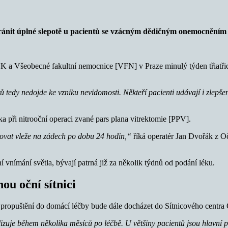
ánit úplné slepotě u pacientů se vzácným dědičným onemocněním oč
UK a Všeobecné fakultní nemocnice [VFN] v Praze minulý týden třiatřic
edy nedojde ke vzniku nevidomosti. Někteří pacienti udávají i zlepšení 
a při nitrooční operaci zvané pars plana vitrektomie [PPV].
hovat vleže na zádech po dobu 24 hodin,“
říká operatér Jan Dvořák z O
í vnímání světla, bývají patrná již za několik týdnů od podání léku.
u oční sítnici
 propuštění do domácí léčby bude dále docházet do Sítnicového centr
bilizuje během několika měsíců po léčbě. U většiny pacientů jsou hlavní