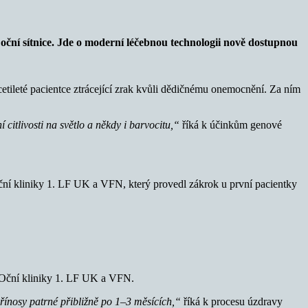
ní sítnice. Jde o moderní léčebnou technologii nově dostupnou
etileté pacientce ztrácející zrak kvůli dědičnému onemocnění. Za ním
citlivosti na světlo a někdy i barvocitu,“
říká k účinkům genové
ční kliniky 1. LF UK a VFN, který provedl zákrok u první pacientky
a Oční kliniky 1. LF UK a VFN.
 přínosy patrné přibližně po 1–3 měsících,“
říká k procesu úzdravy