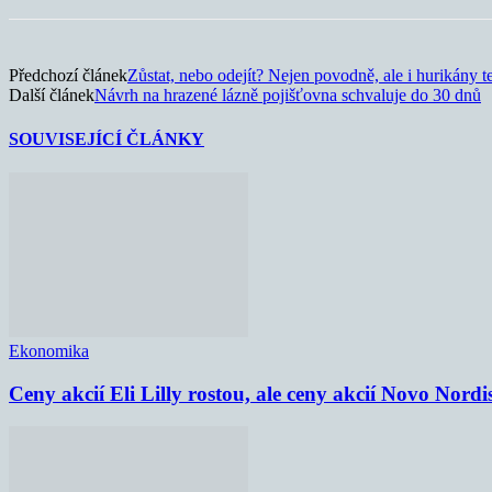
Předchozí článek
Zůstat, nebo odejít? Nejen povodně, ale i hurikány tes
Další článek
Návrh na hrazené lázně pojišťovna schvaluje do 30 dnů
SOUVISEJÍCÍ ČLÁNKY
Ekonomika
Ceny akcií Eli Lilly rostou, ale ceny akcií Novo Nordi