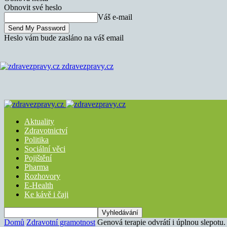
Obnovit své heslo
Váš e-mail
Heslo vám bude zasláno na váš email
zdravezpravy.cz
Aktuality
Zdravotnictví
Politika
Sociální věci
Pojištění
Pharma
Rozhovory
E-Health
Ke kávě i čaji
Domů
Zdravotní gramotnost
Genová terapie odvrátí i úplnou slepotu