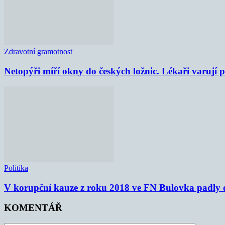
Zdravotní gramotnost
Netopýři míří okny do českých ložnic. Lékaři varují
Politika
V korupční kauze z roku 2018 ve FN Bulovka padly d
KOMENTÁŘ