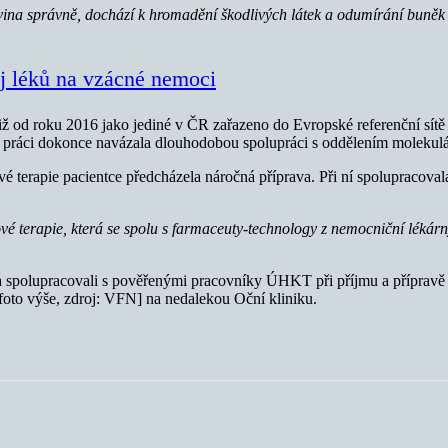
a správně, dochází k hromadění škodlivých látek a odumírání buněk sítn
j léků na vzácné nemoci
již od roku 2016 jako jediné v ČR zařazeno do Evropské referenční s
 práci dokonce navázala dlouhodobou spolupráci s oddělením molekulá
vé terapie pacientce předcházela náročná příprava. Při ní spolupracova
 terapie, která se spolu s farmaceuty-technology z nemocniční lékárny
 a spolupracovali s pověřenými pracovníky ÚHKT při příjmu a přípravě 
foto výše, zdroj: VFN] na nedalekou Oční kliniku.