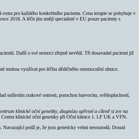
dá extra pro každého konkrétního pacienta. Cena terapie se pohybuje v
roce 2018. A léčit jím smějí specialisté v EU pouze pacienty s
ientů. Další o své nemoci zřejmě nevědí. Tři dosavadní pacienti již
isté mohou využívat pro léčbu dědičného onemocnění sítnice.
klad snížením zrakové ostrosti, poruchou barvocitu, světloplachostí,
ntrum klinické oční genetiky, diagnózu upřesní a cíleně si zve na
u Centra klinické oční genetiky při Oční klinice 1. LF UK a VFN.
. Navazující potíž je, že jsou geneticky velmi nesourodá. Dosud