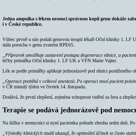
Jedna ampulka s lékem nesoucí správnou kopii genu dokáže zabr
i v České republice.
Vůbec prvně u nás podali genovou terapii lékaři Oční kliniky 1. LF 
stála porucha v genu zvaném RPE65.
„Přípravek umožňuje zastavení postupu degenerace sítnice, u pacientů t
léčby primářka Oční kliniky 1. LF UK a VFN Marie Vajter.
Lék se podle primářky aplikuje jednorázově pod sítnici postiženého ok
„Operace probíhá v celkové anestezii. Po operaci musí pacient polo
v ČR minulý týden ve čtvrtek 14. listopadu.
Dodává, že první zlepšení, zejména schopnost vidění za šera a zlepšen
Terapie se podává jednorázově pod nemocno
Na lůžku v nemocnici si nyní pacientka pobude zhruba sedm dnů. Po
„Výsledky klinických studií ukazují, že optimální účinek se často sta