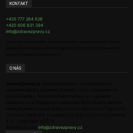
KONTAKT
+420 777 264 528
+420 606 831 394
info@zdravezpravy.cz
Obsah serveru je chráněn autorským právem. Jakékoli jeho užití včetně
publikování nebo jiného šíření je zakázáno bez předchozího písemného
souhlasu Copywrite Company s.r.o.
O NÁS
ZdraveZpravy.cz
přinášejí informace ze zdravotnictví,
zdravotní péče a zdravého životního stylu s přesahem do
sociální politiky. Provozovatelem serveru je Copywrite
Company s.r.o. Publikování nebo další šíření obsahu serveru
www.zdravezpravy.cz je bez souhlasu společnosti Copywrite
Company zakázáno. Copyright [c] 2020 Copywrite Company
s.r.o. / Copyright [c] ČTK.
Kontaktujte nás:
info@zdravezpravy.cz