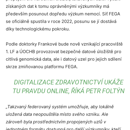
získaných dat k tomu oprávněnými výzkumníky má
především posunout dopředu výzkum nemocí. Síť FEGA
se oficiálně spustila v roce 2022, posunu se jí dostává
díky technologickému pokroku.
Podle doktorky Frankové bude nově vznikající pracoviště
1. LF a ÚOCHB provozovat bezpečné datové úložiště pro
citlivá genomická data, ale i datový uzel pro jejich sdílení
skrze zmiňovanou platformu FEGA.
DIGITALIZACE ZDRAVOTNICTVÍ UKÁŽE
TU PRAVDU ONLINE, ŘÍKÁ PETR FOLTÝN
„Takzvaný federovaný systém umožňuje, aby lokálně
uložená data neopouštěla místo svého vzniku. Ale
zároveň byla prostřednictvím propojených uzlů v
jednotném formátu dostupná pro další výzkumníky, kteří