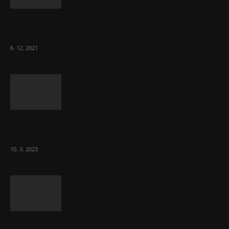
Část lékařů tvrdě zaútočila na prezidenta
ČLK Kubka
6. 12. 2021
Ministr Válek ocenil domov pro seniory za
70 000 měsíčně
10. 3. 2023
To, co se stalo ve stomatologii, je šílená