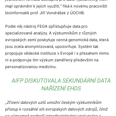
mají oprávnění k jejich využití,“
říká k novému pracovišti
bioinformatik prof. Jiří Vondrášek z ÚOCHB.
Podle něj nástroj FEGA zpřístupňuje data pro
specializované analýzy. A výzkumníkům z různých
evropských zemí poskytuje cenná genomická data, která
jsou zcela anonymizovaná, upozorňuje. Systém tak
propojuje vědecké instituce v Evropě i s přesahem mimo
ni a podporuje tím výzkum zaměřený především na
personalizovanou medicínu.
AIFP DISKUTOVALA SEKUNDÁRNÍ DATA
NAŘÍZENÍ EHDS
„Zřízení datových uzlů umožní českým výzkumníkům
přístup k rozsáhlé síti evropských datových zdrojů, čímž
se významně podpoří interdisciplinární spolupráce a