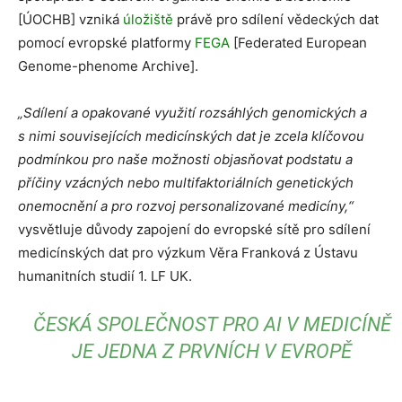
[ÚOCHB] vzniká
úložiště
právě pro sdílení vědeckých dat
pomocí evropské platformy
FEGA
[Federated European
Genome-phenome Archive].
„Sdílení a opakované využití rozsáhlých genomických a
s nimi souvisejících medicínských dat je zcela klíčovou
podmínkou pro naše možnosti objasňovat podstatu a
příčiny vzácných nebo multifaktoriálních genetických
onemocnění a pro rozvoj personalizované medicíny,“
vysvětluje důvody zapojení do evropské sítě pro sdílení
medicínských dat pro výzkum Věra Franková z Ústavu
humanitních studií 1. LF UK.
ČESKÁ SPOLEČNOST PRO AI V MEDICÍNĚ
JE JEDNA Z PRVNÍCH V EVROPĚ