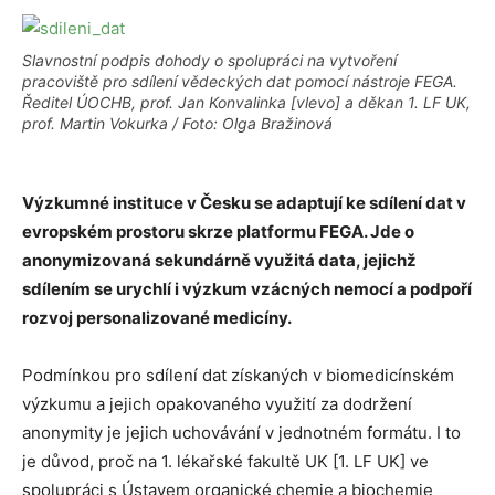
Slavnostní podpis dohody o spolupráci na vytvoření
pracoviště pro sdílení vědeckých dat pomocí nástroje FEGA.
Ředitel ÚOCHB, prof. Jan Konvalinka [vlevo] a děkan 1. LF UK,
prof. Martin Vokurka / Foto: Olga Bražinová
Výzkumné instituce v Česku se adaptují ke sdílení dat v
evropském prostoru skrze platformu FEGA. Jde o
anonymizovaná sekundárně využitá data, jejichž
sdílením se urychlí i výzkum vzácných nemocí a podpoří
rozvoj personalizované medicíny.
Podmínkou pro sdílení dat získaných v biomedicínském
výzkumu a jejich opakovaného využití za dodržení
anonymity je jejich uchovávání v jednotném formátu. I to
je důvod, proč na 1. lékařské fakultě UK [1. LF UK] ve
spolupráci s Ústavem organické chemie a biochemie