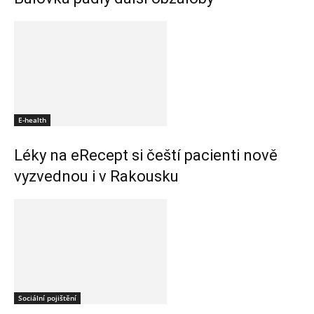
E-health
Léky na eRecept si čeští pacienti nově
vyzvednou i v Rakousku
Sociální pojištění