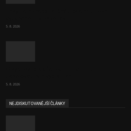
Léky na eRecept si čeští pacienti nově
vyzvednou i v Rakousku
5. 8. 2026
O výchovné k důchodu musí muži i
zabojovat. Ale vyplatí se...
5. 8. 2026
NEJDISKUTOVANĚJŠÍ ČLÁNKY