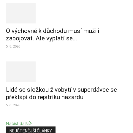
O výchovné k důchodu musí muži i
zabojovat. Ale vyplatí se...
5. 8. 2026
Lidé se složkou živobytí v superdávce se
překlápí do rejstříku hazardu
5. 8. 2026
Načíst další
NEJČTENĚJŠÍ ČLÁNKY