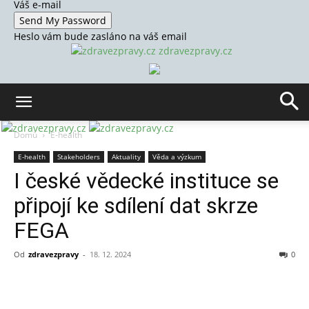
Váš e-mail
Heslo vám bude zasláno na váš email
zdravezpravy.cz
Domů
E-health
E-health
Stakeholders
Aktuality
Věda a výzkum
I české vědecké instituce se
připojí ke sdílení dat skrze
FEGA
Od
zdravezpravy
-
18. 12. 2024
0