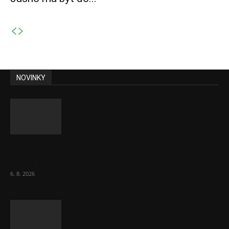
NOVINKY
V korupční kauze z roku 2018 ve FN Bulovka
padly další...
6. 8. 2026