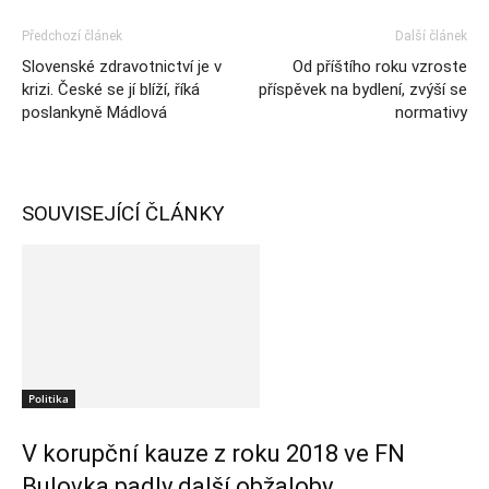
Předchozí článek
Další článek
Slovenské zdravotnictví je v
Od příštího roku vzroste
krizi. České se jí blíží, říká
příspěvek na bydlení, zvýší se
poslankyně Mádlová
normativy
SOUVISEJÍCÍ ČLÁNKY
Politika
V korupční kauze z roku 2018 ve FN
Bulovka padly další obžaloby