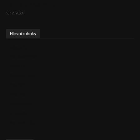
ostuda, říká Milan...
5. 12. 2022
Hlavní rubriky
Aktuality
Zdravotnictví
Politika
Sociální věci
Pojištění
Pharma
Rozhovory
E-Health
Ke kávě i čaji