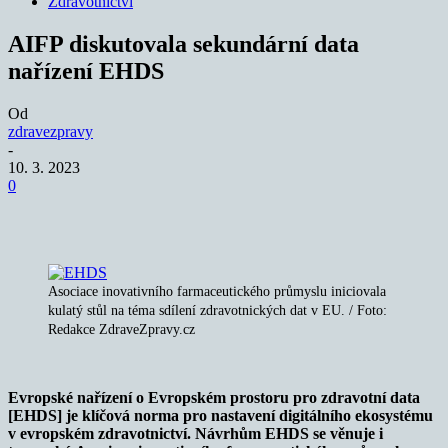
Zdravotnictví
AIFP diskutovala sekundární data
nařízení EHDS
Od
zdravezpravy
-
10. 3. 2023
0
Asociace inovativního farmaceutického průmyslu iniciovala
kulatý stůl na téma sdílení zdravotnických dat v EU. / Foto:
Redakce ZdraveZpravy.cz
Evropské nařízení o Evropském prostoru pro zdravotní data
[EHDS] je klíčová norma pro nastavení digitálního ekosystému
v evropském zdravotnictví. Návrhům EHDS se věnuje i