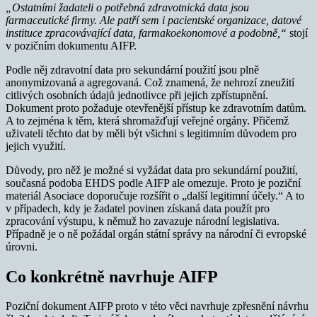
„Ostatními žadateli o potřebná zdravotnická data jsou
farmaceutické firmy. Ale patří sem i pacientské organizace, datové
instituce zpracovávající data, farmakoekonomové a podobně,“
stojí
v pozičním dokumentu AIFP.
Podle něj zdravotní data pro sekundární použití jsou plně
anonymizovaná a agregovaná. Což znamená, že nehrozí zneužití
citlivých osobních údajů jednotlivce při jejich zpřístupnění.
Dokument proto požaduje otevřenější přístup ke zdravotním datům.
A to zejména k těm, která shromažďují veřejné orgány. Přičemž
uživateli těchto dat by měli být všichni s legitimním důvodem pro
jejich využití.
Důvody, pro něž je možné si vyžádat data pro sekundární použití,
současná podoba EHDS podle AIFP ale omezuje. Proto je poziční
materiál Asociace doporučuje rozšířit o „další legitimní účely.“ A to
v případech, kdy je žadatel povinen získaná data použít pro
zpracování výstupu, k němuž ho zavazuje národní legislativa.
Případně je o ně požádal orgán státní správy na národní či evropské
úrovni.
Co konkrétně navrhuje AIFP
Poziční dokument AIFP proto v této věci navrhuje zpřesnění návrhu