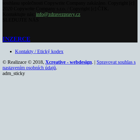
souhlasu společnosti Copywrite Company zakázáno. Copyright [c]
2020 Copywrite Company s.r.o. / Copyright [c] ČTK.
Kontaktujte nás:
info@zdravezpravy.cz
SLEDUJTE NÁS
INZERCE
Kontakty / Etický kodex
© Realizace © 2018,
Xcreative - webdesign
. |
Spravovat souhlas s
nastavením osobních údajů
.
adm_sticky