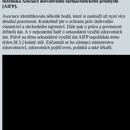
tuzemská Asociace inovativního farmaceutického průmyslu
[AIFP].
Asociace identifikovala několik bodů, které si zaslouží už nyní více
detailní pozornosti. Konkrétně jde o ochranu práv duševního
vlastnictví a obchodního tajemství. Dále pak o práva a povinnosti
držitelů dat. A v neposlední řadě o sekundární využití zdravotních
dat. Právě na téma sekundární využití dat AIFP uspořádala tento
týden [8.3.] kulatý stůl. Zúčastnili se ho zástupci ministerstva
zdravotnictví, zdravotních pojišťoven, politiků a také lékařů.