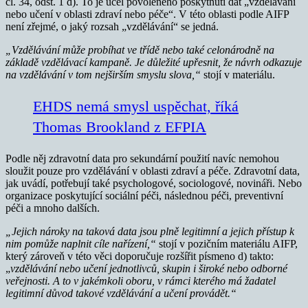
čl. 34, odst. 1 d). To je účel povoleného poskytnutí dat „vzdělávání
nebo učení v oblasti zdraví nebo péče“. V této oblasti podle AIFP
není zřejmé, o jaký rozsah „vzdělávání“ se jedná.
„Vzdělávání může probíhat ve třídě nebo také celonárodně na
základě vzdělávací kampaně. Je důležité upřesnit, že návrh odkazuje
na vzdělávání v tom nejširším smyslu slova,“
stojí v materiálu.
EHDS nemá smysl uspěchat, říká
Thomas Brookland z EFPIA
Podle něj zdravotní data pro sekundární použití navíc nemohou
sloužit pouze pro vzdělávání v oblasti zdraví a péče. Zdravotní data,
jak uvádí, potřebují také psychologové, sociologové, novináři. Nebo
organizace poskytující sociální péči, následnou péči, preventivní
péči a mnoho dalších.
„Jejich nároky na taková data jsou plně legitimní a jejich přístup k
nim pomůže naplnit cíle nařízení,“
stojí v pozičním materiálu AIFP,
který zároveň v této věci doporučuje rozšířit písmeno d) takto:
„
vzdělávání nebo učení jednotlivců, skupin i široké nebo odborné
veřejnosti. A to v jakémkoli oboru, v rámci kterého má žadatel
legitimní důvod takové vzdělávání a učení provádět.“