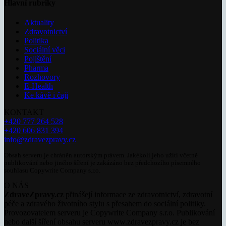
Hlavní rubriky
Aktuality
Zdravotnictví
Politika
Sociální věci
Pojištění
Pharma
Rozhovory
E-Health
Ke kávě i čaji
KONTAKT
+420 777 264 528
+420 606 831 394
info@zdravezpravy.cz
Obsah serveru je chráněn autorským právem. Jakékoli jeho užití včetně
publikování nebo jiného šíření je zakázáno bez předchozího písemného
souhlasu Copywrite Company s.r.o.
O NÁS
ZdraveZpravy.cz
přinášejí informace ze zdravotnictví, zdravotní
péče a zdravého životního stylu s přesahem do sociální politiky.
Provozovatelem serveru je Copywrite Company s.r.o. Publikování
nebo další šíření obsahu serveru www.zdravezpravy.cz je bez