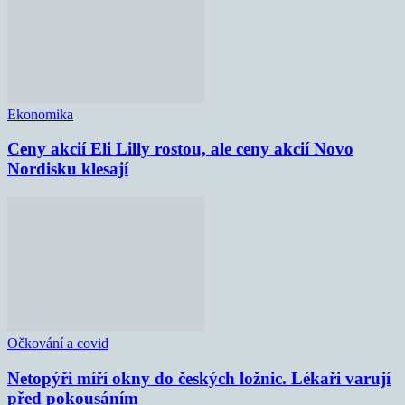
Ekonomika
Ceny akcií Eli Lilly rostou, ale ceny akcií Novo
Nordisku klesají
Očkování a covid
Netopýři míří okny do českých ložnic. Lékaři varují
před pokousáním