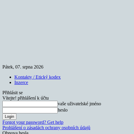
Pátek, 07. srpna 2026
Kontakty / Etický kodex
Inzerce
Přihlásit se
Vítejte! přihlášení k účtu
vaše uživatelské jméno
heslo
Forgot your password? Get help
Prohlášení o zásadách ochrany osobních údajů
Obnova hesla