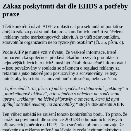
Zákaz poskytnutí dat dle EHDS a potřeby
praxe
Třetí konkrétní návrh AIFP v oblasti dat pro sekundární použití se
dotýká zákazu poskytnutí dat pro sekundárních použití za účelem
„reklamy nebo marketingových aktivit. A to vůči zdravotníkům,
zdravotním organizacím nebo fyzickým osobám“ [čl. 35, písm. c].
Podle AIFP je nutné vzít v úvahu, že veškeré informace, které
farmaceutická společnost předává lékařům o svých produktech –
nejnovějších lécích, o nichž musí být lékaři dostatečně informováni
– jsou považovány v souladu se zákonem o regulaci reklamy za
reklamu a jako takové jsou posuzovány a schvalovány. Je tedy
nutné, aby bylo toto ustanovení buď upřesněno, nebo zrušeno.
„Upřesnění čl. 35, písm. c)
může spočívat v definování „reklamy“ a
„marketingové aktivity“, a to zejména s ohledem na současnou
úpravu „reklamy“ na léčivé přípravky a omezení, která již nyní
splňují ohledně reklamy na zdravotníky,“
stojí v dokumentu AIFP.
Ten vůbec nabádá ke zrušení tohoto konkrétního bodu. To proto, že
naráží na povinnosti dle směrnice 2001/83 o humánních léčivých
přípravcích [směrnice o HLP]. Tato směrnice přitom stanovuje, že
marketing a reklama mířená na lékaře je zcela legitimní aktivitou.