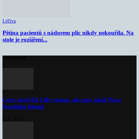
Léčiva
Pětina pacientů s nádorem plic nikdy nekouřila. Na
stole je rozšíření...
NOVINKY
Ceny akcií Eli Lilly rostou, ale ceny akcií Novo
Nordisku klesají
6. 8. 2026