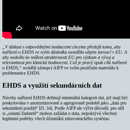
„V diskusi s odpovědnými institucemi chceme předejít tomu, aby
nařízení o EHDS ve svém důsledku nesnížilo objem inovací v EU. A
aby nedošlo ke snížení atraktivnosti EU pro výzkum a vývoj a
relevantnost pro klinická hodnocení. Což je pravý opak cílů nařízení
o EHDS,“
uvádějí zástupci AIFP ve svém pozičním materiálu k
problematice EHDS.
EHDS a využití sekundárních dat
Návrhy nařízení EHDS definují minimální kategorii dat, jež mají být
poskytována v anonymizované a agregované podobě jako „data pro
sekundární použití“ [čl. 34]. Podle AIFP ale výčet důvodů, pro něž
si „ostatní žadatelé“ mohou zažádat o data, nepokrývá všechny
legitimní potřeby všech účastníků zdravotnického systému.