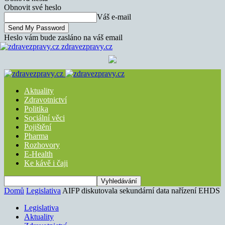
Obnovit své heslo
Váš e-mail
Heslo vám bude zasláno na váš email
zdravezpravy.cz
Aktuality
Zdravotnictví
Politika
Sociální věci
Pojištění
Pharma
Rozhovory
E-Health
Ke kávě i čaji
Domů
Legislativa
AIFP diskutovala sekundární data nařízení EHDS
Legislativa
Aktuality