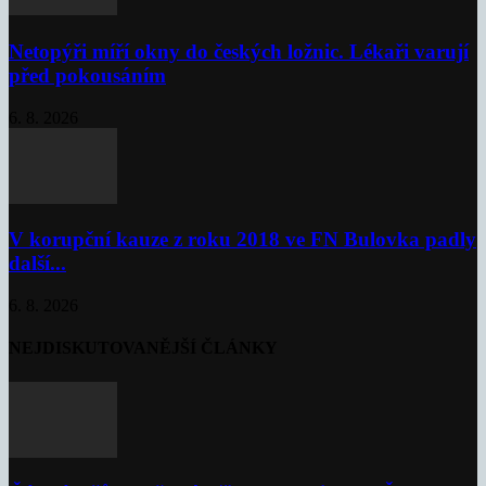
Netopýři míří okny do českých ložnic. Lékaři varují
před pokousáním
6. 8. 2026
V korupční kauze z roku 2018 ve FN Bulovka padly
další...
6. 8. 2026
NEJDISKUTOVANĚJŠÍ ČLÁNKY