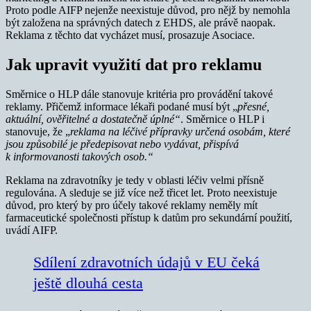
Proto podle AIFP nejenže neexistuje důvod, pro nějž by nemohla
být založena na správných datech z EHDS, ale právě naopak.
Reklama z těchto dat vycházet musí, prosazuje Asociace.
Jak upravit využití dat pro reklamu
Směrnice o HLP dále stanovuje kritéria pro provádění takové
reklamy. Přičemž informace lékaři podané musí být „
přesné,
aktuální, ověřitelné a dostatečně úplné“
. Směrnice o HLP i
stanovuje, že „
reklama na léčivé přípravky určená osobám, které
jsou způsobilé je předepisovat nebo vydávat, přispívá
k informovanosti takových osob.“
Reklama na zdravotníky je tedy v oblasti léčiv velmi přísně
regulována. A sleduje se již více než třicet let. Proto neexistuje
důvod, pro který by pro účely takové reklamy neměly mít
farmaceutické společnosti přístup k datům pro sekundární použití,
uvádí AIFP.
Sdílení zdravotních údajů v EU čeká
ještě dlouhá cesta