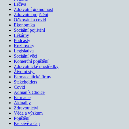
Léčiva
Zdravotní gramotnost
Zdravotní pojištění
Očkování a covid
Ekonomika
Sociální pojištění
Lékárny
Podcasty
Rozhovory
Legislativa
Sociální věci
Komerční pojištění
Zdravotnické prostředky
Životní styl
Farmaceutické firmy
Stakeholders
Covid
Adman´s Choice
Farmacie
Aktuality
Zdravotnictví
Věda a výzkum
Pojištění
Ke kávě a čaji