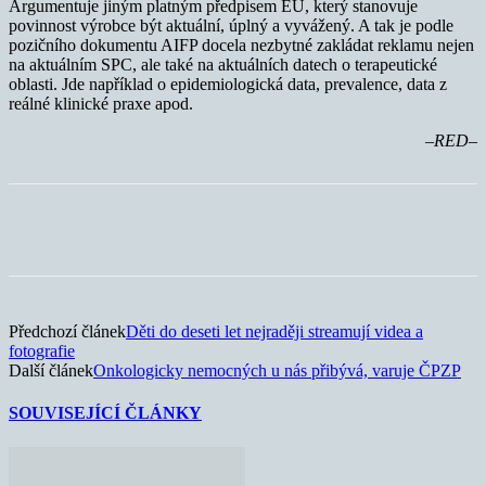
Argumentuje jiným platným předpisem EU, který stanovuje
povinnost výrobce být aktuální, úplný a vyvážený. A tak je podle
pozičního dokumentu AIFP docela nezbytné zakládat reklamu nejen
na aktuálním SPC, ale také na aktuálních datech o terapeutické
oblasti. Jde například o epidemiologická data, prevalence, data z
reálné klinické praxe apod.
–RED–
Předchozí článek
Děti do deseti let nejraději streamují videa a
fotografie
Další článek
Onkologicky nemocných u nás přibývá, varuje ČPZP
SOUVISEJÍCÍ ČLÁNKY