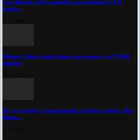
Část lékařů tvrdě zaútočila na prezidenta ČLK
Kubka
6. 12. 2021
Ministr Válek ocenil domov pro seniory za 70 000
měsíčně
10. 3. 2023
To, co se stalo ve stomatologii, je šílená ostuda, říká
Milan...
5. 12. 2022