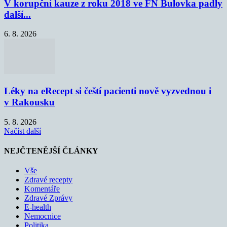
V korupční kauze z roku 2018 ve FN Bulovka padly
další...
6. 8. 2026
Léky na eRecept si čeští pacienti nově vyzvednou i
v Rakousku
5. 8. 2026
Načíst další
NEJČTENĚJŠÍ ČLÁNKY
Vše
Zdravé recepty
Komentáře
Zdravé Zprávy
E-health
Nemocnice
Politika