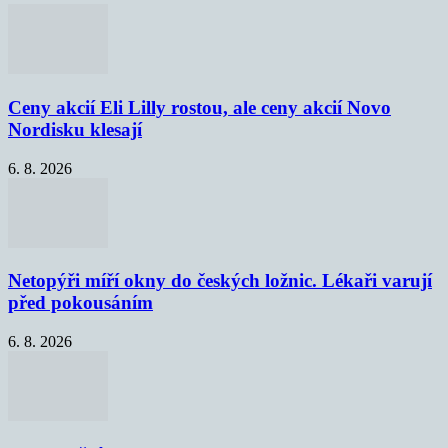
Ceny akcií Eli Lilly rostou, ale ceny akcií Novo
Nordisku klesají
6. 8. 2026
Netopýři míří okny do českých ložnic. Lékaři varují
před pokousáním
6. 8. 2026