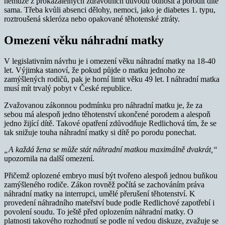
nemůže z prokazatelných zdravotních důvodů odnosit a porodit dítě
sama. Třeba kvůli absenci dělohy, nemoci, jako je diabetes 1. typu,
roztroušená skleróza nebo opakované těhotenské ztráty.
Omezení věku náhradní matky
V legislativním návrhu je i omezení věku náhradní matky na 18-40
let. Výjimka stanoví, že pokud půjde o matku jednoho ze
zamýšlených rodičů, pak je horní limit věku 49 let. I náhradní matka
musí mít trvalý pobyt v České republice.
Zvažovanou zákonnou podmínku pro náhradní matku je, že za
sebou má alespoň jedno těhotenství ukončené porodem a alespoň
jedno žijící dítě. Takové opatření zdůvodňuje Redlichová tím, že se
tak snižuje touha náhradní matky si dítě po porodu ponechat.
„A každá žena se může stát náhradní matkou maximálně dvakrát,“
upozornila na další omezení.
Přičemž oplozené embryo musí být tvořeno alespoň jednou buňkou
zamýšleného rodiče. Zákon rovněž počítá se zachováním práva
náhradní matky na interrupci, umělé přerušení těhotenství. K
provedení náhradního mateřství bude podle Redlichové zapotřebí i
povolení soudu. To ještě před oplozením náhradní matky. O
platnosti takového rozhodnutí se podle ní vedou diskuze, zvažuje se