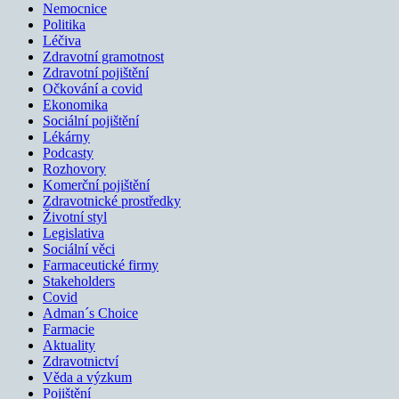
Nemocnice
Politika
Léčiva
Zdravotní gramotnost
Zdravotní pojištění
Očkování a covid
Ekonomika
Sociální pojištění
Lékárny
Podcasty
Rozhovory
Komerční pojištění
Zdravotnické prostředky
Životní styl
Legislativa
Sociální věci
Farmaceutické firmy
Stakeholders
Covid
Adman´s Choice
Farmacie
Aktuality
Zdravotnictví
Věda a výzkum
Pojištění