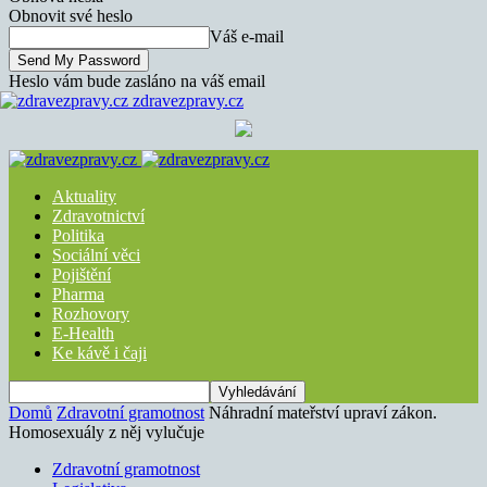
Obnovit své heslo
Váš e-mail
Heslo vám bude zasláno na váš email
zdravezpravy.cz
Aktuality
Zdravotnictví
Politika
Sociální věci
Pojištění
Pharma
Rozhovory
E-Health
Ke kávě i čaji
Domů
Zdravotní gramotnost
Náhradní mateřství upraví zákon.
Homosexuály z něj vylučuje
Zdravotní gramotnost