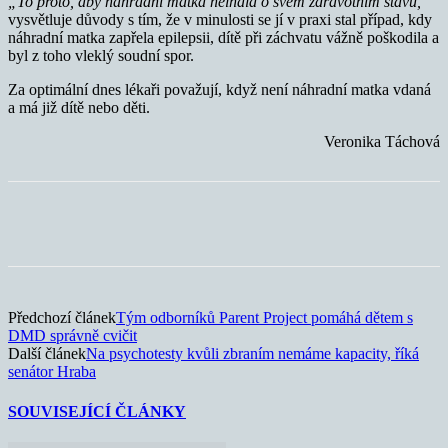
„To proto, aby náhradní matka nelhala o svém zdravotním stavu,“
vysvětluje důvody s tím, že v minulosti se jí v praxi stal případ, kdy
náhradní matka zapřela epilepsii, dítě při záchvatu vážně poškodila a
byl z toho vleklý soudní spor.
Za optimální dnes lékaři považují, když není náhradní matka vdaná
a má již dítě nebo děti.
Veronika Táchová
Předchozí článek
Tým odborníků Parent Project pomáhá dětem s
DMD správně cvičit
Další článek
Na psychotesty kvůli zbraním nemáme kapacity, říká
senátor Hraba
SOUVISEJÍCÍ ČLÁNKY