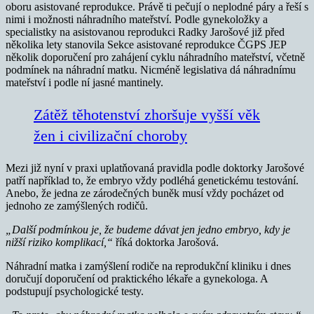
oboru asistované reprodukce. Právě ti pečují o neplodné páry a řeší s
nimi i možnosti náhradního mateřství. Podle gynekoložky a
specialistky na asistovanou reprodukci Radky Jarošové již před
několika lety stanovila Sekce asistované reprodukce ČGPS JEP
několik doporučení pro zahájení cyklu náhradního mateřství, včetně
podmínek na náhradní matku. Nicméně legislativa dá náhradnímu
mateřství i podle ní jasné mantinely.
Zátěž těhotenství zhoršuje vyšší věk
žen i civilizační choroby
Mezi již nyní v praxi uplatňovaná pravidla podle doktorky Jarošové
patří například to, že embryo vždy podléhá genetickému testování.
Anebo, že jedna ze zárodečných buněk musí vždy pocházet od
jednoho ze zamýšlených rodičů.
„Další podmínkou je, že budeme dávat jen jedno embryo, kdy je
nižší riziko komplikací,“
říká doktorka Jarošová.
Náhradní matka i zamýšlení rodiče na reprodukční kliniku i dnes
doručují doporučení od praktického lékaře a gynekologa. A
podstupují psychologické testy.