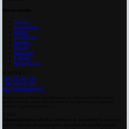
Hlavní rubriky
Aktuality
Zdravotnictví
Politika
Sociální věci
Pojištění
Pharma
Rozhovory
E-Health
Ke kávě i čaji
KONTAKT
+420 777 264 528
+420 606 831 394
info@zdravezpravy.cz
Obsah serveru je chráněn autorským právem. Jakékoli jeho užití včetně
publikování nebo jiného šíření je zakázáno bez předchozího písemného
souhlasu Copywrite Company s.r.o.
O NÁS
ZdraveZpravy.cz
přinášejí informace ze zdravotnictví, zdravotní
péče a zdravého životního stylu s přesahem do sociální politiky.