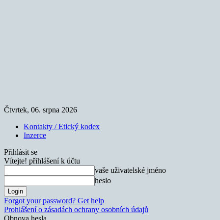
Čtvrtek, 06. srpna 2026
Kontakty / Etický kodex
Inzerce
Přihlásit se
Vítejte! přihlášení k účtu
vaše uživatelské jméno
heslo
Forgot your password? Get help
Prohlášení o zásadách ochrany osobních údajů
Obnova hesla