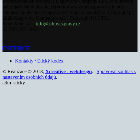
Provozovatelem serveru je Copywrite Company s.r.o. Publikování
nebo další šíření obsahu serveru www.zdravezpravy.cz je bez
souhlasu společnosti Copywrite Company zakázáno. Copyright [c]
2020 Copywrite Company s.r.o. / Copyright [c] ČTK.
Kontaktujte nás:
info@zdravezpravy.cz
SLEDUJTE NÁS
INZERCE
Kontakty / Etický kodex
© Realizace © 2018,
Xcreative - webdesign
. |
Spravovat souhlas s
nastavením osobních údajů
.
adm_sticky