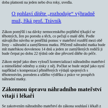
doba platnosti na jeden nebo dva roky, uvedla.
O pohlaví dítěte „rozhoduje“ výhradně
muž, říká prof. Trávník
Zákon pomýšlí i na dávky nemocenského pojištění týkající se
těhotných, žen po porodu a těch, co pečují o malé děti. Podle
stávajícího návrhu se peněžitá pomoc v mateřství rozdělí mezi obě
ženy – náhradní a zamýšlenou matku. Přičemž náhradní matka bude
mít mateřskou dovolenou 14 dnů a jeden ze zamýšlených rodičů ji
bude čerpat po dobu 22 týdnů ode dne převzetí dítěte do péče.
Zákon stejně jako dnes vyloučí komercializaci náhradního mateřství
a mimořádné odměny a zisky z něj. Počítat se bude stejně jako nyní
například s kompenzací přiměřených výdajů spojených s
těhotenstvím, porodem a ušlého výdělku z práce ve prospěch
náhradní matky.
Zákonnou úpravu náhradního mateřství
vítají i lékaři
Se zakotvením náhradního mateřství do zákona souhlasí i lékaři z