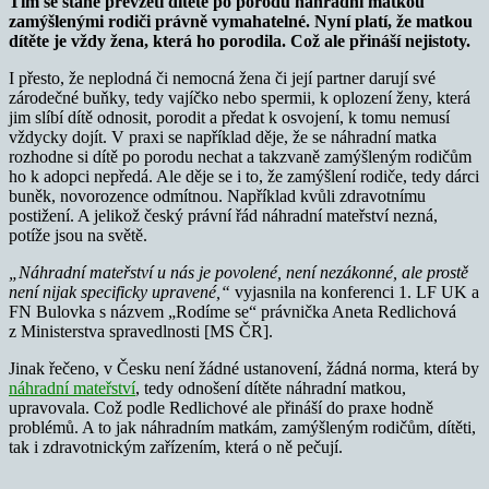
Tím se stane převzetí dítěte po porodu náhradní matkou
zamýšlenými rodiči právně vymahatelné. Nyní platí, že matkou
dítěte je vždy žena, která ho porodila. Což ale přináší nejistoty.
I přesto, že neplodná či nemocná žena či její partner darují své
zárodečné buňky, tedy vajíčko nebo spermii, k oplození ženy, která
jim slíbí dítě odnosit, porodit a předat k osvojení, k tomu nemusí
vždycky dojít. V praxi se například děje, že se náhradní matka
rozhodne si dítě po porodu nechat a takzvaně zamýšleným rodičům
ho k adopci nepředá. Ale děje se i to, že zamýšlení rodiče, tedy dárci
buněk, novorozence odmítnou. Například kvůli zdravotnímu
postižení. A jelikož český právní řád náhradní mateřství nezná,
potíže jsou na světě.
„Náhradní mateřství u nás je povolené, není nezákonné, ale prostě
není nijak specificky upravené,“
vyjasnila na konferenci 1. LF UK a
FN Bulovka s názvem „Rodíme se“ právnička Aneta Redlichová
z Ministerstva spravedlnosti [MS ČR].
Jinak řečeno, v Česku není žádné ustanovení, žádná norma, která by
náhradní mateřství
, tedy odnošení dítěte náhradní matkou,
upravovala. Což podle Redlichové ale přináší do praxe hodně
problémů. A to jak náhradním matkám, zamýšleným rodičům, dítěti,
tak i zdravotnickým zařízením, která o ně pečují.