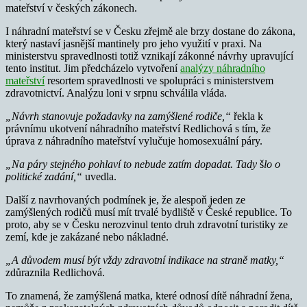
mateřství v českých zákonech.
I náhradní mateřství se v Česku zřejmě ale brzy dostane do zákona,
který nastaví jasnější mantinely pro jeho využití v praxi. Na
ministerstvu spravedlnosti totiž vznikají zákonné návrhy upravující
tento institut. Jim předcházelo vytvoření
analýzy náhradního
mateřství
resortem spravedlnosti ve spolupráci s ministerstvem
zdravotnictví. Analýzu loni v srpnu schválila vláda.
„Návrh stanovuje požadavky na zamýšlené rodiče,“
řekla k
právnímu ukotvení náhradního mateřství Redlichová s tím, že
úprava z náhradního mateřství vylučuje homosexuální páry.
„Na páry stejného pohlaví to nebude zatím dopadat. Tady
š
lo o
politické zadání,“
uvedla.
Další z navrhovaných podmínek je, že alespoň jeden ze
zamýšlených rodičů musí mít trvalé bydliště v České republice. To
proto, aby se v Česku nerozvinul tento druh zdravotní turistiky ze
zemí, kde je zakázané nebo nákladné.
„A důvodem musí být vždy zdravotní indikace na straně matky,“
zdůraznila Redlichová.
To znamená, že zamýšlená matka, které odnosí dítě náhradní žena,