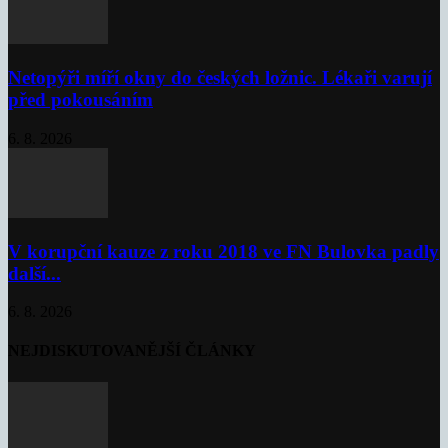
Netopýři míří okny do českých ložnic. Lékaři varují
před pokousáním
6. 8. 2026
V korupční kauze z roku 2018 ve FN Bulovka padly
další...
6. 8. 2026
NEJDISKUTOVANĚJŠÍ ČLÁNKY