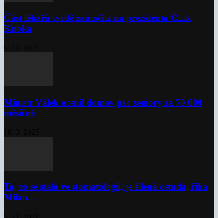
Část lékařů tvrdě zaútočila na prezidenta ČLK
Kubka
6. 12. 2021
Ministr Válek ocenil domov pro seniory za 70 000
měsíčně
10. 3. 2023
To, co se stalo ve stomatologii, je šílená ostuda, říká
Milan...
5. 12. 2022