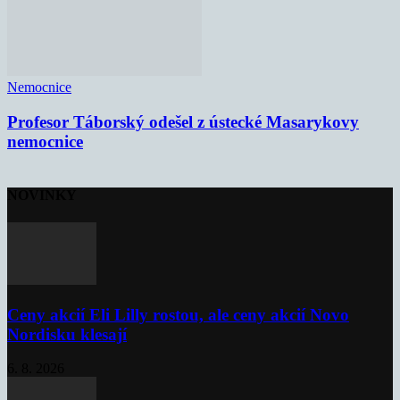
Nemocnice
Profesor Táborský odešel z ústecké Masarykovy
nemocnice
NOVINKY
Ceny akcií Eli Lilly rostou, ale ceny akcií Novo
Nordisku klesají
6. 8. 2026