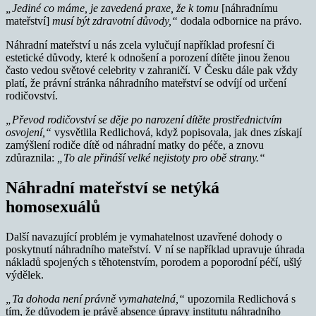
„Jediné co máme, je zavedená praxe, že k tomu
[náhradnímu
mateřství]
musí být zdravotní důvody,“
dodala odbornice na právo.
Náhradní mateřství u nás zcela vylučují například profesní či
estetické důvody, které k odnošení a porození dítěte jinou ženou
často vedou světové celebrity v zahraničí. V Česku dále pak vždy
platí, že právní stránka náhradního mateřství se odvíjí od určení
rodičovství.
„Převod rodičovství se děje po narození dítěte prostřednictvím
osvojení,“
vysvětlila Redlichová, když popisovala, jak dnes získají
zamýšlení rodiče dítě od náhradní matky do péče, a znovu
zdůraznila:
„To ale přináší velké nejistoty pro obě strany.“
Náhradní mateřství se netýká
homosexuálů
Další navazující problém je vymahatelnost uzavřené dohody o
poskytnutí náhradního mateřství. V ní se například upravuje úhrada
nákladů spojených s těhotenstvím, porodem a poporodní péčí, ušlý
výdělek.
„Ta dohoda není právně vymahatelná,“
upozornila Redlichová s
tím, že důvodem je právě absence úpravy institutu náhradního