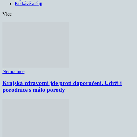
Ke kávě a čaji
Více
Nemocnice
Krajská zdravotní jde proti doporučení. Udrží i
porodnice s málo porody