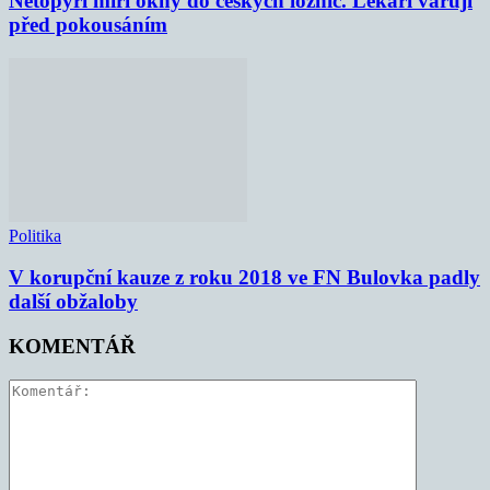
Netopýři míří okny do českých ložnic. Lékaři varují
před pokousáním
Politika
V korupční kauze z roku 2018 ve FN Bulovka padly
další obžaloby
KOMENTÁŘ