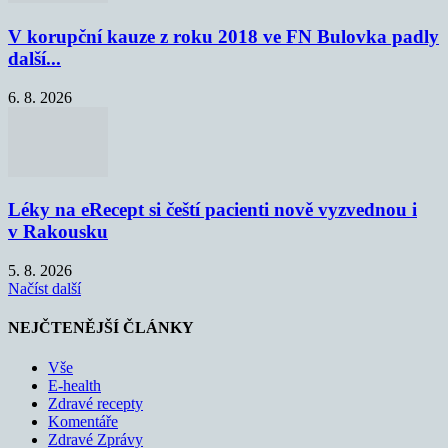
V korupční kauze z roku 2018 ve FN Bulovka padly
další...
6. 8. 2026
Léky na eRecept si čeští pacienti nově vyzvednou i
v Rakousku
5. 8. 2026
Načíst další
NEJČTENĚJŠÍ ČLÁNKY
Vše
E-health
Zdravé recepty
Komentáře
Zdravé Zprávy