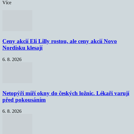
Více
Ceny akcií Eli Lilly rostou, ale ceny akcií Novo
Nordisku klesají
6. 8. 2026
Netopýři míří okny do českých ložnic. Lékaři varují
před pokousáním
6. 8. 2026