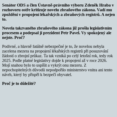
Senátor ODS a člen Ústavně-právního výboru Zdeněk Hraba v
rozhovoru ostře kritizuje novelu zbraňového zákona. Vadí mu
zpoždění v propojení lékařských a zbraňových registrů. A nejen
to.
Novela takzvaného zbraňového zákona již prošla legislativním
procesem a podepsal ji prezident Petr Pavel. Vy spokojený ale
nejste. Proč?
Podivné, a hlavně fatálně nebezpečné je to, že novelou nebyla
zacelena mezera na propojení lékařských registrů při posuzování
žádostí o zbrojní průkaz. Ta tak vzniká po celý letošní rok, tedy rok
2025. Podle platné legislativy dojde k propojení až v roce 2026.
Mojí snahou bylo to uspíšit a vykrýt onu mezeru. Z
nepochopitelných důvodů nepodpořilo ministerstvo vnitra ani tento
návrh, který by přispěl k bezpečí obyvatel.
Proč je to důležité?