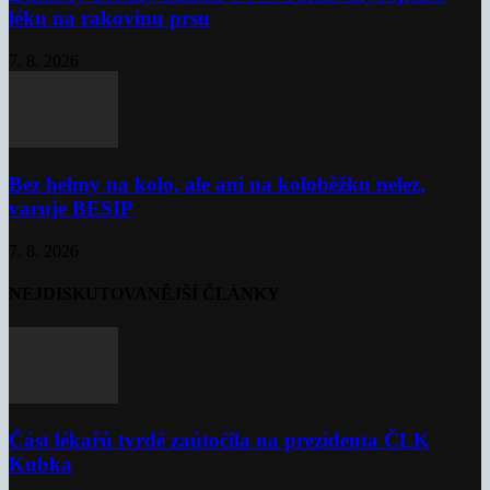
léku na rakovinu prsu
7. 8. 2026
Bez helmy na kolo, ale ani na koloběžku nelez,
varuje BESIP
7. 8. 2026
NEJDISKUTOVANĚJŠÍ ČLÁNKY
Část lékařů tvrdě zaútočila na prezidenta ČLK
Kubka