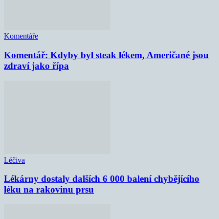
Komentáře
Komentář: Kdyby byl steak lékem, Američané jsou
zdraví jako řípa
Léčiva
Lékárny dostaly dalších 6 000 balení chybějícího
léku na rakovinu prsu