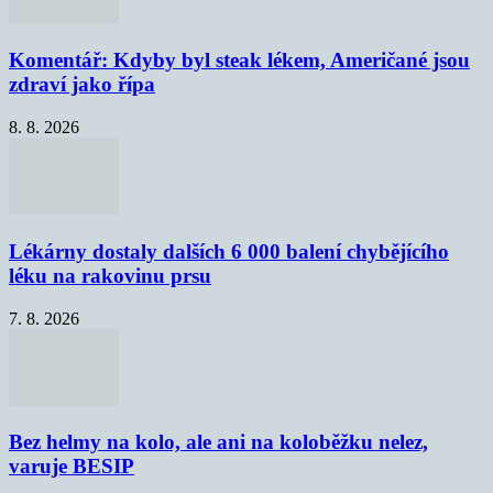
Komentář: Kdyby byl steak lékem, Američané jsou
zdraví jako řípa
8. 8. 2026
Lékárny dostaly dalších 6 000 balení chybějícího
léku na rakovinu prsu
7. 8. 2026
Bez helmy na kolo, ale ani na koloběžku nelez,
varuje BESIP