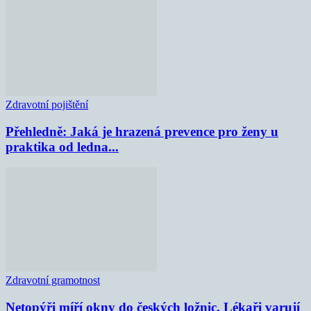
Zdravotní pojištění
Přehledně: Jaká je hrazená prevence pro ženy u
praktika od ledna...
Zdravotní gramotnost
Netopýři míří okny do českých ložnic. Lékaři varují