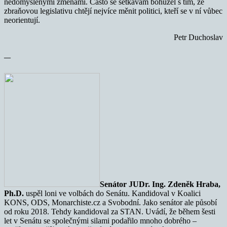
nedomyšlenými změnami. Často se setkávám bohužel s tím, že
zbraňovou legislativu chtějí nejvíce měnit politici, kteří se v ní vůbec
neorientují.
Petr Duchoslav
—
Senátor JUDr. Ing. Zdeněk Hraba,
Ph.D.
uspěl loni ve volbách do Senátu. Kandidoval v Koalici
KONS, ODS, Monarchiste.cz a Svobodní. Jako senátor ale působí
od roku 2018. Tehdy kandidoval za STAN. Uvádí, že během šesti
let v Senátu se společnými silami podařilo mnoho dobrého –