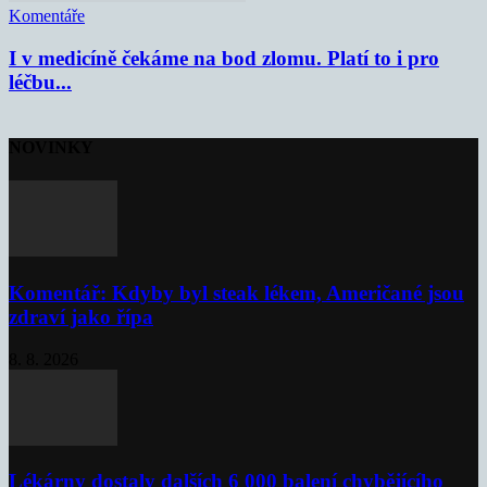
Komentáře
I v medicíně čekáme na bod zlomu. Platí to i pro
léčbu...
NOVINKY
Komentář: Kdyby byl steak lékem, Američané jsou
zdraví jako řípa
8. 8. 2026
Lékárny dostaly dalších 6 000 balení chybějícího