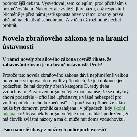
podrobnější debatu. Vysvětloval jsem kolegům, proč přicházím s
pozměňovákem. Nakonec ale zvítězil jiný názor, což respektuji.
Nicméně je před námi ještě spousta bitev v rámci obrany práva
občanů na efektivní sebeobranu. A v těch už rozhodně nechci
prohrát.
Novela zbraňového zákona je na hranici
ústavnosti
V rámci novely zbraňového zákona rovněž říkáte, že
zabavování zbraní je na hraně ústavnosti. Proč?
Protože tato novela zbraňového zákona dává nepřiměřeně velkou
pravomoc vstupovat do obydlí v případech, že je i dokonce jen
podezření, že má dotyčný zbraň kategorie D, tedy třeba
vzduchovku. A zároveň orgán veřejné moci napíše, že se dotyčný
chová podezřele – oficiálně „představuje vážné nebezpečí pro
vnitřní pořádek nebo bezpečnost“. Já používám příměr, že takto
může být domovní prohlídka zahájena i v případech, kdy
školní
jídelna
, což bývá někdy orgán veřejné moci, nahlásí podezření, že
má člověk zvláštní názory a má či může mít doma vzduchovku.
Jsou namístě obavy z možných policejních excesů?