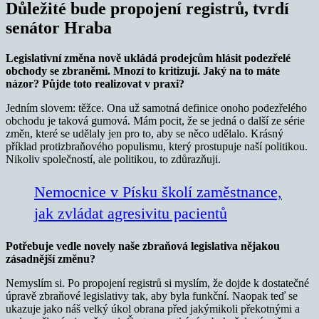
Důležité bude propojení registrů, tvrdí
senátor Hraba
Legislativní změna nově ukládá prodejcům hlásit podezřelé
obchody se zbraněmi. Mnozí to kritizují. Jaký na to máte
názor? Půjde toto realizovat v praxi?
Jedním slovem: těžce. Ona už samotná definice onoho podezřelého
obchodu je taková gumová. Mám pocit, že se jedná o další ze série
změn, které se udělaly jen pro to, aby se něco udělalo. Krásný
příklad protizbraňového populismu, který prostupuje naší politikou.
Nikoliv společností, ale politikou, to zdůrazňuji.
Nemocnice v Písku školí zaměstnance,
jak zvládat agresivitu pacientů
Potřebuje vedle novely naše zbraňová legislativa nějakou
zásadnější změnu?
Nemyslím si. Po propojení registrů si myslím, že dojde k dostatečné
úpravě zbraňové legislativy tak, aby byla funkční. Naopak teď se
ukazuje jako náš velký úkol obrana před jakýmikoli překotnými a