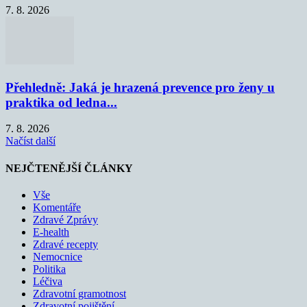
7. 8. 2026
Přehledně: Jaká je hrazená prevence pro ženy u
praktika od ledna...
7. 8. 2026
Načíst další
NEJČTENĚJŠÍ ČLÁNKY
Vše
Komentáře
Zdravé Zprávy
E-health
Zdravé recepty
Nemocnice
Politika
Léčiva
Zdravotní gramotnost
Zdravotní pojištění