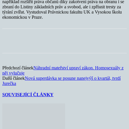
například rozšířit práva občanů díky zakotvení práva na obranu i se
zbraní do Listiny základních práv a svobod, ale i zpřísnit tresty za
týrání zvířat. Vystudoval Právnickou fakultu UK a Vysokou školu
ekonomickou v Praze.
Předchozí článek
Náhradní mateřství upraví zákon. Homosexuály z
něj vylučuje
Další článek
Nová superdávka se posune nanejvýš o kvartál, tvrdí
Jurečka
SOUVISEJÍCÍ ČLÁNKY