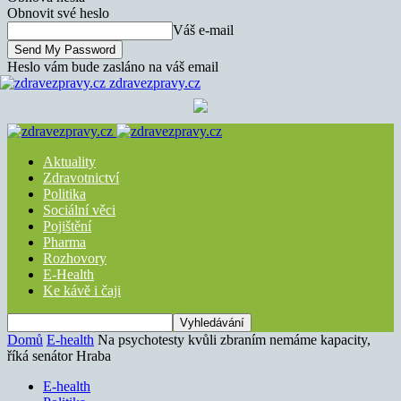
Obnovit své heslo
Váš e-mail
Heslo vám bude zasláno na váš email
zdravezpravy.cz
Aktuality
Zdravotnictví
Politika
Sociální věci
Pojištění
Pharma
Rozhovory
E-Health
Ke kávě i čaji
Domů
E-health
Na psychotesty kvůli zbraním nemáme kapacity,
říká senátor Hraba
E-health