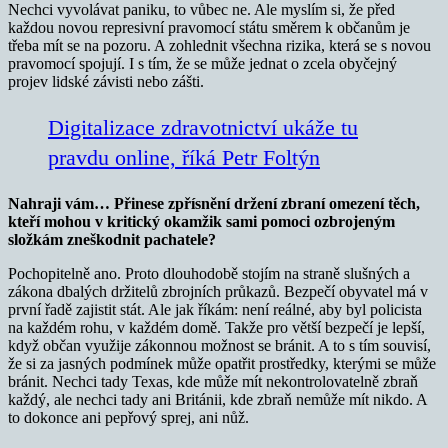
Nechci vyvolávat paniku, to vůbec ne. Ale myslím si, že před
každou novou represivní pravomocí státu směrem k občanům je
třeba mít se na pozoru. A zohlednit všechna rizika, která se s novou
pravomocí spojují. I s tím, že se může jednat o zcela obyčejný
projev lidské závisti nebo zášti.
Digitalizace zdravotnictví ukáže tu
pravdu online, říká Petr Foltýn
Nahraji vám… Přinese zpřísnění držení zbraní omezení těch,
kteří mohou v kritický okamžik sami pomoci ozbrojeným
složkám zneškodnit pachatele?
Pochopitelně ano. Proto dlouhodobě stojím na straně slušných a
zákona dbalých držitelů zbrojních průkazů. Bezpečí obyvatel má v
první řadě zajistit stát. Ale jak říkám: není reálné, aby byl policista
na každém rohu, v každém domě. Takže pro větší bezpečí je lepší,
když občan využije zákonnou možnost se bránit. A to s tím souvisí,
že si za jasných podmínek může opatřit prostředky, kterými se může
bránit. Nechci tady Texas, kde může mít nekontrolovatelně zbraň
každý, ale nechci tady ani Británii, kde zbraň nemůže mít nikdo. A
to dokonce ani pepřový sprej, ani nůž.