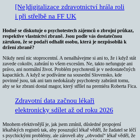
[Ne]digitalizace zdravotnictví hrála roli
i při střelbě na FF UK
Hodně se diskutuje o psychotestech zájemců o zbrojní průkaz,
respektive vlastnictví zbraně. Jsou podle vás dostatečnou
zárukou, že se podaří odhalit osobu, která je nezpůsobilá k
držení zbraně?
Nikdy není nic stoprocentní. A nenalhávejme si ani to, že i když stát
zavede cokoliv, zabrání to všem excesům. Ne, takto nefunguje ani
právo, ani normální život. Problém psychotestů je v nedostatečných
kapacitách. A když se podíváme na sousední Slovensko, kde
povinné jsou, tak ani tam nedokázaly psychotesty zabránit tomu,
aby se ke zbrani dostal magor, který střílel na premiéra Roberta Fica.
Zdravotní data začnou lékaři
elektronicky sdílet až od roku 2026
Mnohem efektivnější je, jak jsem zmínil, důsledné propojení
lékařských registrů tak, aby posuzující lékař věděl, že žadatel se léčí
s psychickými problémy, ale zároveň aby „obvodní“ lékař věděl, že