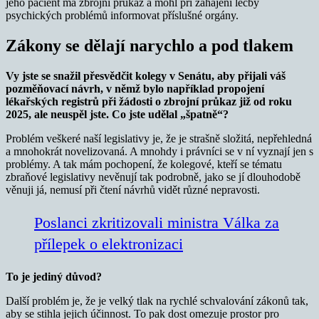
jeho pacient má zbrojní průkaz a mohl při zahájení léčby
psychických problémů informovat příslušné orgány.
Zákony se dělají narychlo a pod tlakem
Vy jste se snažil přesvědčit kolegy v Senátu, aby přijali váš
pozměňovací návrh, v němž bylo například propojení
lékařských registrů při žádosti o zbrojní průkaz již od roku
2025, ale neuspěl jste. Co jste udělal „špatně“?
Problém veškeré naší legislativy je, že je strašně složitá, nepřehledná
a mnohokrát novelizovaná. A mnohdy i právníci se v ní vyznají jen s
problémy. A tak mám pochopení, že kolegové, kteří se tématu
zbraňové legislativy nevěnují tak podrobně, jako se jí dlouhodobě
věnuji já, nemusí při čtení návrhů vidět různé nepravosti.
Poslanci zkritizovali ministra Válka za
přílepek o elektronizaci
To je jediný důvod?
Další problém je, že je velký tlak na rychlé schvalování zákonů tak,
aby se stihla jejich účinnost. To pak dost omezuje prostor pro