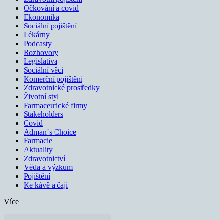
Očkování a covid
Ekonomika
Sociální pojištění
Lékárny
Podcasty
Rozhovory
Legislativa
Sociální věci
Komerční pojištění
Zdravotnické prostředky
Životní styl
Farmaceutické firmy
Stakeholders
Covid
Adman´s Choice
Farmacie
Aktuality
Zdravotnictví
Věda a výzkum
Pojištění
Ke kávě a čaji
Více