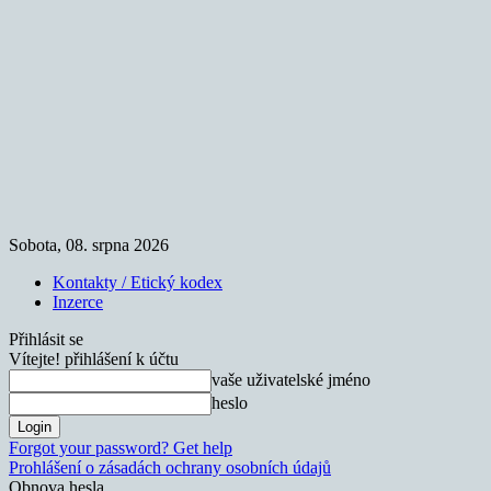
Sobota, 08. srpna 2026
Kontakty / Etický kodex
Inzerce
Přihlásit se
Vítejte! přihlášení k účtu
vaše uživatelské jméno
heslo
Forgot your password? Get help
Prohlášení o zásadách ochrany osobních údajů
Obnova hesla