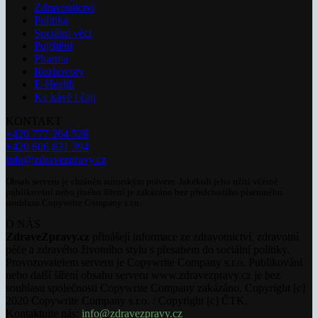
Zdravotnictví
Politika
Sociální věci
Pojištění
Pharma
Rozhovory
E-Health
Ke kávě i čaji
KONTAKT
+420 777 264 528
+420 606 831 394
info@zdravezpravy.cz
Obsah serveru je chráněn autorským právem. Jakékoli jeho užití včetně
publikování nebo jiného šíření je zakázáno bez předchozího písemného
souhlasu Copywrite Company s.r.o.
O NÁS
ZdraveZpravy.cz
přinášejí informace ze zdravotnictví, zdravotní
péče a zdravého životního stylu s přesahem do sociální politiky.
Provozovatelem serveru je Copywrite Company s.r.o. Publikování
nebo další šíření obsahu serveru www.zdravezpravy.cz je bez
souhlasu společnosti Copywrite Company zakázáno. Copyright [c]
2020 Copywrite Company s.r.o. / Copyright [c] ČTK.
Kontaktujte nás:
info@zdravezpravy.cz