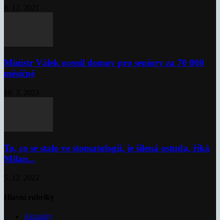
6. 12. 2021
Ministr Válek ocenil domov pro seniory za 70 000
měsíčně
10. 3. 2023
To, co se stalo ve stomatologii, je šílená ostuda, říká
Milan...
5. 12. 2022
Hlavní rubriky
Aktuality