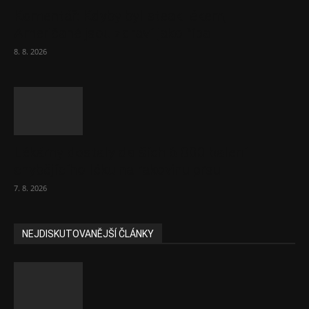
Komentář: Kdyby byl steak lékem,
Američané jsou zdraví jako řípa
8. 8. 2026
Lékárny dostaly dalších 6 000 balení
chybějícího léku na rakovinu prsu
7. 8. 2026
NEJDISKUTOVANĚJŠÍ ČLÁNKY