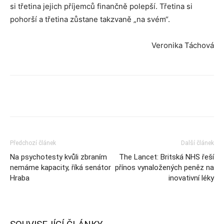
si třetina jejich příjemců finančně polepší. Třetina si
pohorší a třetina zůstane takzvaně „na svém“.
Veronika Táchová
Předchozí článek
Další článek
Na psychotesty kvůli zbraním
The Lancet: Britská NHS řeší
nemáme kapacity, říká senátor
přínos vynaložených peněz na
Hraba
inovativní léky