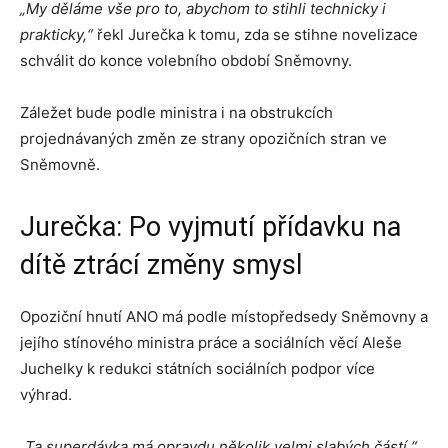
„My děláme vše pro to, abychom to stihli technicky i
prakticky,“
řekl Jurečka k tomu, zda se stihne novelizace
schválit do konce volebního období Sněmovny.
Záležet bude podle ministra i na obstrukcích
projednávaných změn ze strany opozičních stran ve
Sněmovně.
Jurečka: Po vyjmutí přídavku na
dítě ztrácí změny smysl
Opoziční hnutí ANO má podle místopředsedy Sněmovny a
jejího stínového ministra práce a sociálních věcí Aleše
Juchelky k redukci státních sociálních podpor více
výhrad.
„Ta superdávka má opravdu několik velmi slabých částí,“