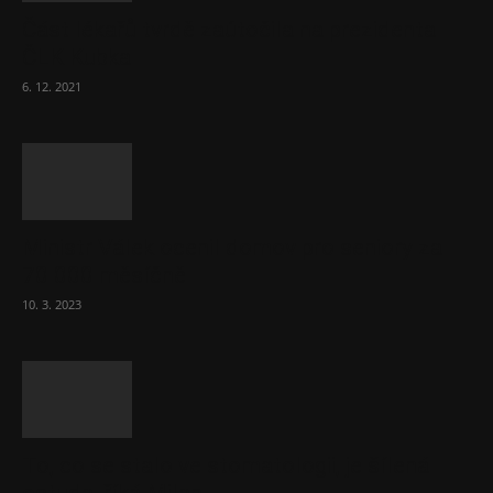
Část lékařů tvrdě zaútočila na prezidenta
ČLK Kubka
6. 12. 2021
Ministr Válek ocenil domov pro seniory za
70 000 měsíčně
10. 3. 2023
To, co se stalo ve stomatologii, je šílená