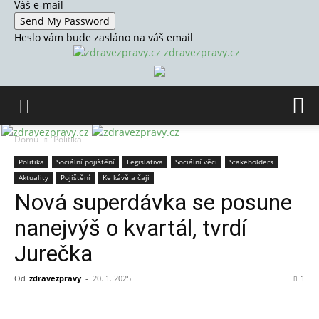
Váš e-mail
Heslo vám bude zasláno na váš email
zdravezpravy.cz
Domů
Politika
Politika
Sociální pojištění
Legislativa
Sociální věci
Stakeholders
Aktuality
Pojištění
Ke kávě a čaji
Nová superdávka se posune
nanejvýš o kvartál, tvrdí
Jurečka
Od
zdravezpravy
-
20. 1. 2025
1