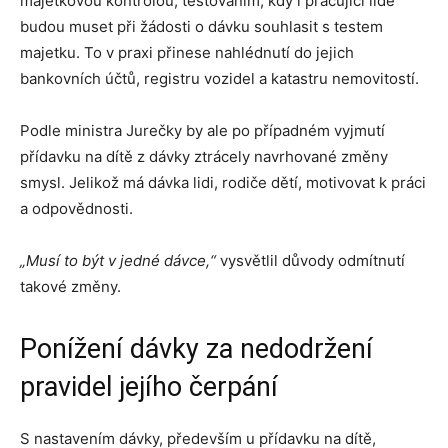
majetkovou kontrolou, testováním, kdy i pracující lidé
budou muset při žádosti o dávku souhlasit s testem
majetku. To v praxi přinese nahlédnutí do jejich
bankovních účtů, registru vozidel a katastru nemovitostí.
Podle ministra Jurečky by ale po případném vyjmutí
přídavku na dítě z dávky ztrácely navrhované změny
smysl. Jelikož má dávka lidi, rodiče dětí, motivovat k práci
a odpovědnosti.
„Musí to být v jedné dávce,“
vysvětlil důvody odmítnutí
takové změny.
Ponížení dávky za nedodržení
pravidel jejího čerpání
S nastavením dávky, především u přídavku na dítě,