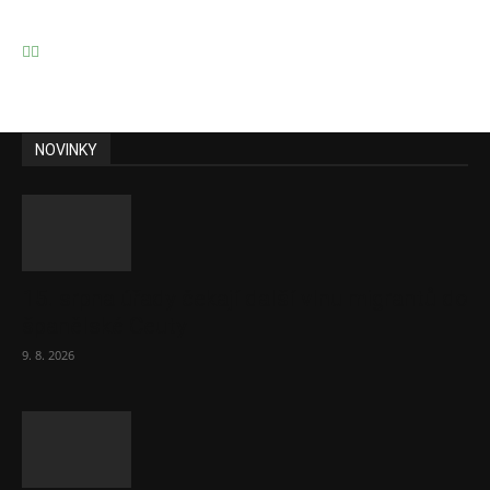
NOVINKY
15. srpna úřady čekají další vlnu migrantů do
španělské Ceuty
9. 8. 2026