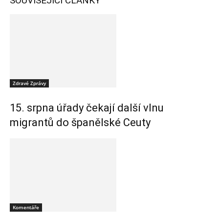
SOUVISEJÍCÍ ČLÁNKY
Zdravé Zprávy
15. srpna úřady čekají další vlnu
migrantů do španělské Ceuty
Komentáře