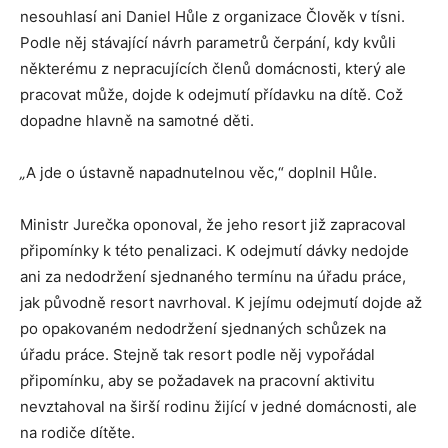
nesouhlasí ani Daniel Hůle z organizace Člověk v tísni.
Podle něj stávající návrh parametrů čerpání, kdy kvůli
některému z nepracujících členů domácnosti, který ale
pracovat může, dojde k odejmutí přídavku na dítě. Což
dopadne hlavně na samotné děti.
„
A jde o ústavně napadnutelnou věc,“ doplnil Hůle.
Ministr Jurečka oponoval, že jeho resort již zapracoval
připomínky k této penalizaci. K odejmutí dávky nedojde
ani za nedodržení sjednaného termínu na úřadu práce,
jak původně resort navrhoval. K jejímu odejmutí dojde až
po opakovaném nedodržení sjednaných schůzek na
úřadu práce. Stejně tak resort podle něj vypořádal
připomínku, aby se požadavek na pracovní aktivitu
nevztahoval na širší rodinu žijící v jedné domácnosti, ale
na rodiče dítěte.