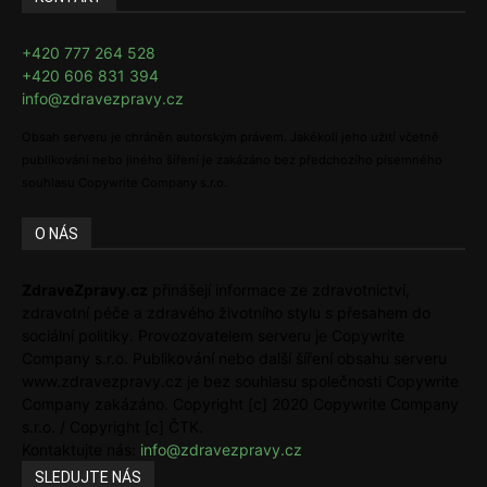
+420 777 264 528
+420 606 831 394
info@zdravezpravy.cz
Obsah serveru je chráněn autorským právem. Jakékoli jeho užití včetně
publikování nebo jiného šíření je zakázáno bez předchozího písemného
souhlasu Copywrite Company s.r.o.
O NÁS
ZdraveZpravy.cz
přinášejí informace ze zdravotnictví,
zdravotní péče a zdravého životního stylu s přesahem do
sociální politiky. Provozovatelem serveru je Copywrite
Company s.r.o. Publikování nebo další šíření obsahu serveru
www.zdravezpravy.cz je bez souhlasu společnosti Copywrite
Company zakázáno. Copyright [c] 2020 Copywrite Company
s.r.o. / Copyright [c] ČTK.
Kontaktujte nás:
info@zdravezpravy.cz
SLEDUJTE NÁS