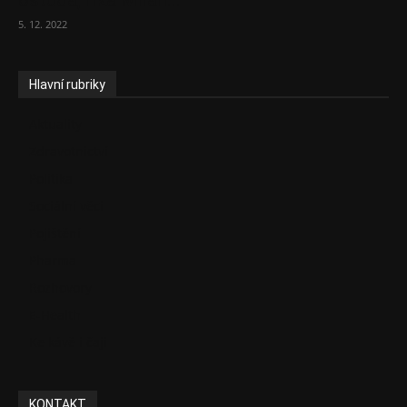
ostuda, říká Milan...
5. 12. 2022
Hlavní rubriky
Aktuality
Zdravotnictví
Politika
Sociální věci
Pojištění
Pharma
Rozhovory
E-Health
Ke kávě i čaji
KONTAKT