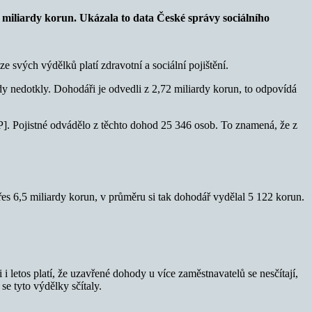
,7 miliardy korun. Ukázala to data České správy sociálního
svých výdělků platí zdravotní a sociální pojištění.
y nedotkly. Dohodáři je odvedli z 2,72 miliardy korun, to odpovídá
P]. Pojistné odvádělo z těchto dohod 25 346 osob. To znamená, že z
es 6,5 miliardy korun, v průměru si tak dohodář vydělal 5 122 korun.
 letos platí, že uzavřené dohody u více zaměstnavatelů se nesčítají,
se tyto výdělky sčítaly.