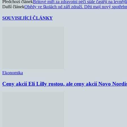
Předchozí článek
Britové míří za zdravotní péčí stále častěji na levněj
Další článek
Obědy ve školách od září zdraží. Děti mají nový spotřebn
SOUVISEJÍCÍ ČLÁNKY
Ekonomika
Ceny akcií Eli Lilly rostou, ale ceny akcií Novo Nordi