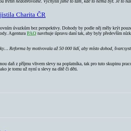
ou třetin nedobrovolně. Vychýlili jsme to tam, kde to nemá být. Je to
jistila Charita ČR
ovním úvazkům bez perspektivy. Dohody by podle něj měly krýt pouze
dvody. Agentura
PAQ
navrhuje úpravu daní tak, aby byly především nízk
y… Reforma by motivovala až 50 000 lidí, aby místo dohod, švarcsysté
ou daň z příjmu vlivem slevy na poplatníka, tak pro tuto skupinu prac
o je tomu už nyní u slevy na dítě či děti.