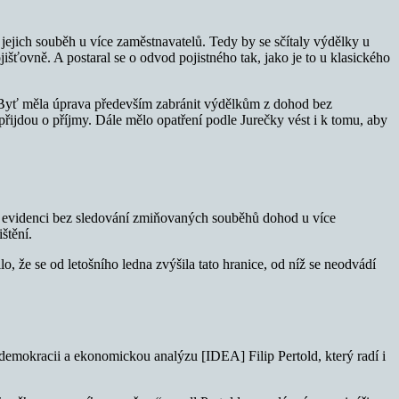
jejich souběh u více zaměstnavatelů. Tedy by se sčítaly výdělky u
jišťovně. A postaral se o odvod pojistného tak, jako je to u klasického
 Byť měla úprava především zabránit výdělkům z dohod bez
přijdou o příjmy. Dále mělo opatření podle Jurečky vést i k tomu, aby
 o evidenci bez sledování zmiňovaných souběhů dohod u více
štění.
 že se od letošního ledna zvýšila tato hranice, od níž se neodvádí
demokracii a ekonomickou analýzu [IDEA] Filip Pertold, který radí i