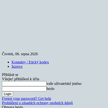
Čtvrtek, 06. srpna 2026
Kontakty / Etický kodex
Inzerce
Přihlásit se
Vítejte! přihlášení k účtu
vaše uživatelské jméno
heslo
Forgot your password? Get help
Prohlášení o zásadách ochrany osobních údajů
Obnova hesla