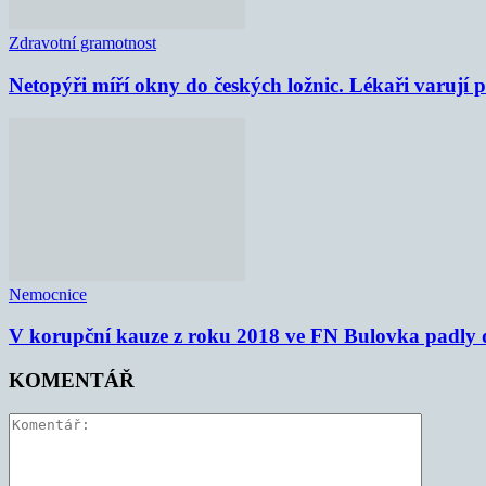
Zdravotní gramotnost
Netopýři míří okny do českých ložnic. Lékaři varují
Nemocnice
V korupční kauze z roku 2018 ve FN Bulovka padly d
KOMENTÁŘ