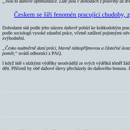
„Jsou to daňové optimalizace. Lidé jsou v dohodách z poloviny až dv
Českem se šíří fenomén pracující chudoby, z
Dohodami stát podle jeho názoru daňově pobízí ke krátkodobým prac
podle sociologů vysoké zdanění práce, včetně zatížení pojistnými o
zvýhodnění.
„Česko nadměrně daní práci, hlavně nízkopříjmovou a částečné úvazk
poměr,“
uvádí odborníci z PAQ.
I když lidé s nízkými výdělky neodvádějí ze svých výdělků téměř žádn
děti. Přičemž by obě daňové úlevy přecházely do daňového bonusu. Jak
Sdílet