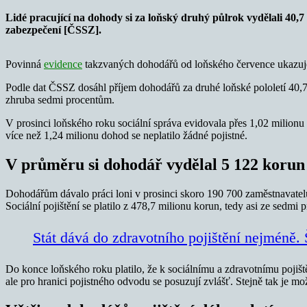
Lidé pracující na dohody si za loňský druhý půlrok vydělali 40,7 
zabezpečení [ČSSZ].
Povinná
evidence
takzvaných dohodářů od loňského července ukazuje n
Podle dat ČSSZ dosáhl příjem dohodářů za druhé loňské pololetí 40,7
zhruba sedmi procentům.
V prosinci loňského roku sociální správa evidovala přes 1,02 milion
více než 1,24 milionu dohod se neplatilo žádné pojistné.
V průměru si dohodář vydělal 5 122 korun
Dohodářům dávalo práci loni v prosinci skoro 190 700 zaměstnavatelů.
Sociální pojištění se platilo z 478,7 milionu korun, tedy asi ze sedmi 
Stát dává do zdravotního pojištění nejméně.
Do konce loňského roku platilo, že k sociálnímu a zdravotnímu pojiště
ale pro hranici pojistného odvodu se posuzují zvlášť. Stejně tak je m