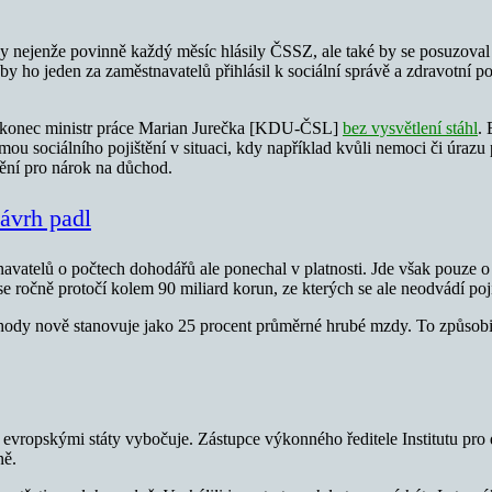
y nejenže povinně každý měsíc hlásily ČSSZ, ale také by se posuzoval 
y ho jeden za zaměstnavatelů přihlásil k sociální správě a zdravotní po
nakonec ministr práce Marian Jurečka [KDU-ČSL]
bez vysvětlení stáhl
.
ou sociálního pojištění v situaci, kdy například kvůli nemoci či úrazu 
tění pro nárok na důchod.
návrh padl
navatelů o počtech dohodářů ale ponechal v platnosti. Jde však pouze
 ročně protočí kolem 90 miliard korun, ze kterých se ale neodvádí poji
ody nově stanovuje jako 25 procent průměrné hrubé mzdy. To způsobilo,
vropskými státy vybočuje. Zástupce výkonného ředitele Institutu pro 
ně.