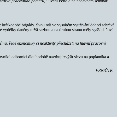
 náhražka pracovního poměru,“
uvedl Pertold na nedávném semináři.
 krátkodobé brigády. Svou roli ve vysokém využívání dohod sehrává
é výdělky daněny nižší sazbou a na druhou stranu měly vyšší daňová
mu, šedé ekonomiky či neaktivity přecházeli na hlavní pracovní
ovníků odborníci dlouhodobě navrhují zvýšit slevu na poplatníka a
–VRN/ČTK–