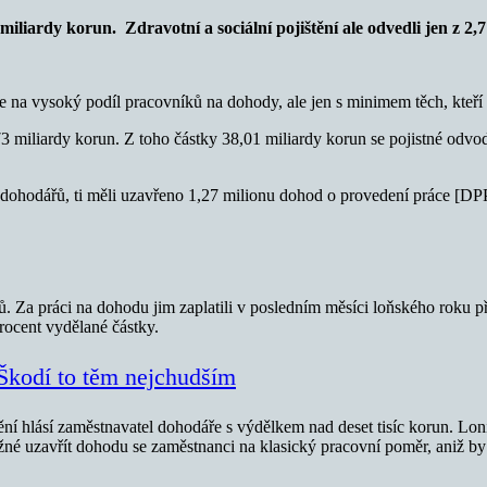
miliardy korun. Zdravotní a sociální pojištění ale odvedli jen z 2
a vysoký podíl pracovníků na dohody, ale jen s minimem těch, kteří ze 
3 miliardy korun. Z toho částky 38,01 miliardy korun se pojistné odvod
u dohodářů, ti měli uzavřeno 1,27 milionu dohod o provedení práce [DP
 Za práci na dohodu jim zaplatili v posledním měsíci loňského roku př
procent vydělané částky.
 Škodí to těm nejchudším
ní hlásí zaměstnavatel dohodáře s výdělkem nad deset tisíc korun. Loni i
ožné uzavřít dohodu se zaměstnanci na klasický pracovní poměr, aniž by 