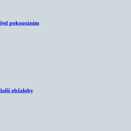
 před pokousáním
alší obžaloby