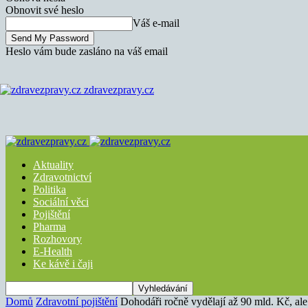
Obnovit své heslo
Váš e-mail
Heslo vám bude zasláno na váš email
zdravezpravy.cz
Aktuality
Zdravotnictví
Politika
Sociální věci
Pojištění
Pharma
Rozhovory
E-Health
Ke kávě i čaji
Domů
Zdravotní pojištění
Dohodáři ročně vydělají až 90 mld. Kč, al