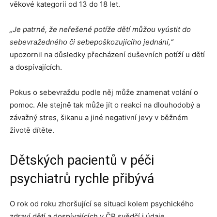
věkové kategorii od 13 do 18 let.
„Je patrné, že neřešené potíže dětí můžou vyústit do
sebevražedného či sebepoškozujícího jednání,“
upozornil na důsledky přecházení duševních potíží u dětí
a dospívajících.
Pokus o sebevraždu podle něj může znamenat volání o
pomoc. Ale stejně tak může jít o reakci na dlouhodobý a
závažný stres, šikanu a jiné negativní jevy v běžném
životě dítěte.
Dětských pacientů v péči
psychiatrů rychle přibývá
O rok od roku zhoršující se situaci kolem psychického
zdraví dětí a dospívajících v ČR svědčí i údaje