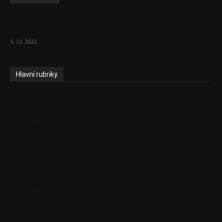
To, co se stalo ve stomatologii, je šílená
ostuda, říká Milan...
5. 12. 2022
Hlavní rubriky
Aktuality
Zdravotnictví
Politika
Sociální věci
Pojištění
Pharma
Rozhovory
E-Health
Ke kávě i čaji