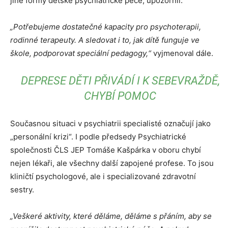
jiné formy dětské psychiatrické péče, upozornil.
„Potřebujeme dostatečné kapacity pro psychoterapii,
rodinné terapeuty. A sledovat i to, jak dítě funguje ve
škole, podporovat speciální pedagogy,“
vyjmenoval dále.
DEPRESE DĚTI PŘIVÁDÍ I K SEBEVRAŽDĚ,
CHYBÍ POMOC
Současnou situaci v psychiatrii specialisté označují jako
„personální krizi“. I podle předsedy Psychiatrické
společnosti ČLS JEP Tomáše Kašpárka v oboru chybí
nejen lékaři, ale všechny další zapojené profese. To jsou
kliničtí psychologové, ale i specializované zdravotní
sestry.
„Veškeré aktivity, které děláme, děláme s přáním, aby se