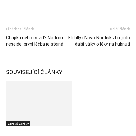
Předchozí článek
Další článek
Chřipka nebo covid? Na tom
Eli Lilly i Novo Nordisk zbrojí do
nesejde, první léčba je stejná
další války o léky na hubnutí
SOUVISEJÍCÍ ČLÁNKY
Zdravé Zprávy