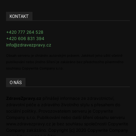
KONTAKT
+420 777 264 528
+420 606 831 394
info@zdravezpravy.cz
Obsah serveru je chráněn autorským právem. Jakékoli jeho užití včetně
publikování nebo jiného šíření je zakázáno bez předchozího písemného
souhlasu Copywrite Company s.r.o.
O NÁS
ZdraveZpravy.cz
přinášejí informace ze zdravotnictví,
zdravotní péče a zdravého životního stylu s přesahem do
sociální politiky. Provozovatelem serveru je Copywrite
Company s.r.o. Publikování nebo další šíření obsahu serveru
www.zdravezpravy.cz je bez souhlasu společnosti Copywrite
Company zakázáno. Copyright [c] 2020 Copywrite Company