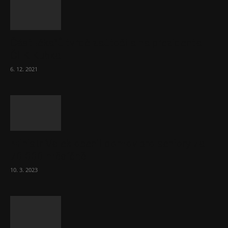
Část lékařů tvrdě zaútočila na prezidenta
ČLK Kubka
6. 12. 2021
Ministr Válek ocenil domov pro seniory za
70 000 měsíčně
10. 3. 2023