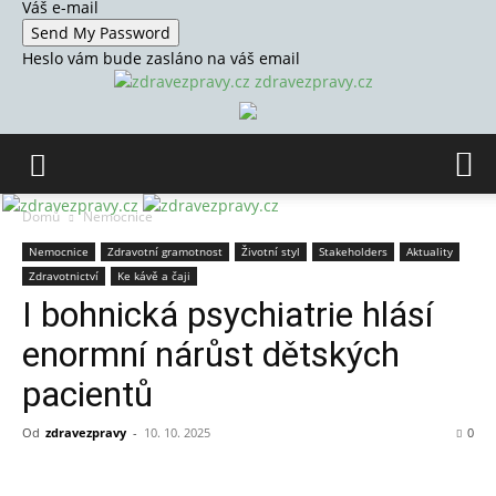
Váš e-mail
Heslo vám bude zasláno na váš email
zdravezpravy.cz
Domů
Nemocnice
Nemocnice
Zdravotní gramotnost
Životní styl
Stakeholders
Aktuality
Zdravotnictví
Ke kávě a čaji
I bohnická psychiatrie hlásí
enormní nárůst dětských
pacientů
Od
zdravezpravy
-
10. 10. 2025
0