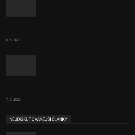
Komentář: Kdyby byl steak lékem,
Američané jsou zdraví jako řípa
8. 8. 2026
Lékárny dostaly dalších 6 000 balení
chybějícího léku na rakovinu prsu
7. 8. 2026
NEJDISKUTOVANĚJŠÍ ČLÁNKY