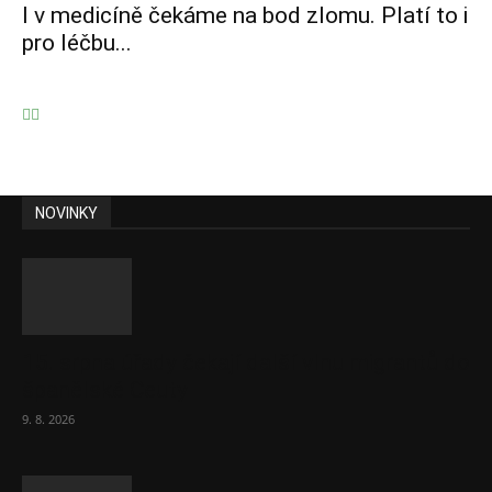
I v medicíně čekáme na bod zlomu. Platí to i
pro léčbu...
NOVINKY
15. srpna úřady čekají další vlnu migrantů do
španělské Ceuty
9. 8. 2026