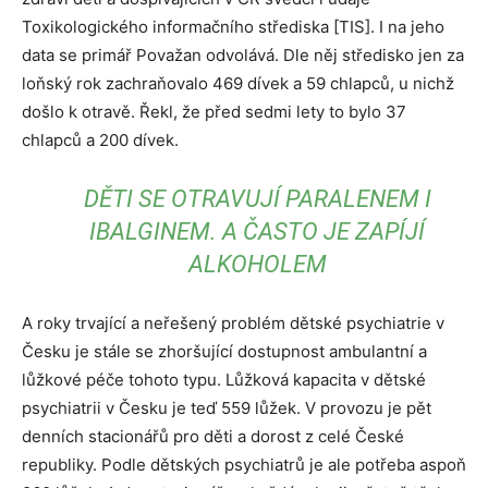
Toxikologického informačního střediska [TIS]. I na jeho
data se primář Považan odvolává. Dle něj středisko jen za
loňský rok zachraňovalo 469 dívek a 59 chlapců, u nichž
došlo k otravě. Řekl, že před sedmi lety to bylo 37
chlapců a 200 dívek.
DĚTI SE OTRAVUJÍ PARALENEM I
IBALGINEM. A ČASTO JE ZAPÍJÍ
ALKOHOLEM
A roky trvající a neřešený problém dětské psychiatrie v
Česku je stále se zhoršující dostupnost ambulantní a
lůžkové péče tohoto typu. Lůžková kapacita v dětské
psychiatrii v Česku je teď 559 lůžek. V provozu je pět
denních stacionářů pro děti a dorost z celé České
republiky. Podle dětských psychiatrů je ale potřeba aspoň