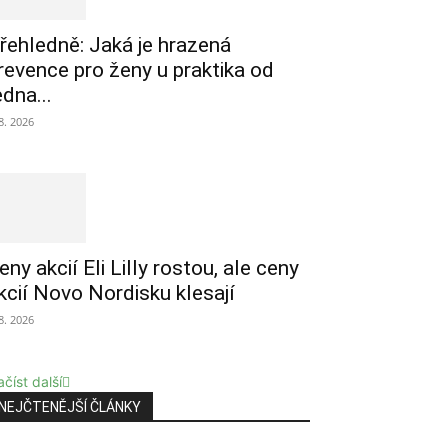
řehledně: Jaká je hrazená
revence pro ženy u praktika od
edna...
 8. 2026
eny akcií Eli Lilly rostou, ale ceny
kcií Novo Nordisku klesají
 8. 2026
číst další
NEJČTENĚJŠÍ ČLÁNKY