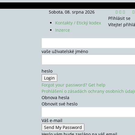
Sobota, 08. srpna 2026
Přihlásit se
Kontakty / Etický kodex
Vítejte! přihl
Inzerce
vaše uživatelské jméno
heslo
Forgot your password? Get help
Prohlášení o zásadách ochrany osobních údaj
Obnova hesla
Obnovit své heslo
Váš e-mail
Heslo vám bude zasláno na váš email