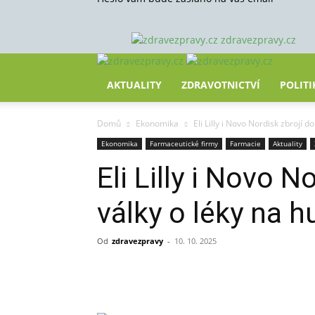
zdravezpravy.cz
AKTUALITY
ZDRAVOTNICTVÍ
POLITI
Domů
Ekonomika
Eli Lilly i Novo Nordisk zbrojí do
Ekonomika
Farmaceutické firmy
Farmacie
Aktuality
Eli Lilly i Novo N
války o léky na h
Od
zdravezpravy
-
10. 10. 2025
Sdílet