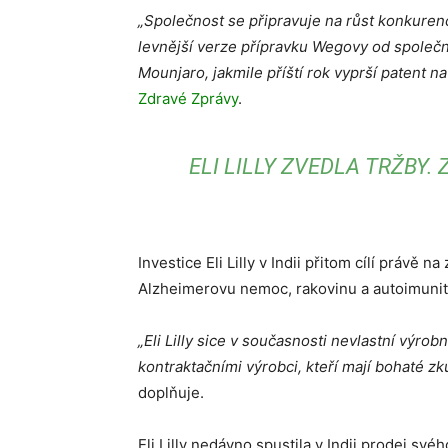
„Společnost se připravuje na růst konkurenc
levnější verze přípravku Wegovy od společn
Mounjaro, jakmile příští rok vyprší patent n
Zdravé Zprávy
.
ELI LILLY ZVEDLA TRŽBY.
Investice Eli Lilly v Indii přitom cílí právě 
Alzheimerovu nemoc, rakovinu a autoimuni
„Eli Lilly sice v současnosti nevlastní výrobn
kontraktačními výrobci, kteří mají bohaté zk
doplňuje.
Eli Lilly nedávno spustila v Indii prodej sv