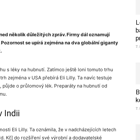
L
b
ed několik důležitých zpráv. Firmy dál oznamují
p
í. Pozornost se upírá zejména na dva globální giganty
7.
.
trhu s léky na hubnutí. Zatímco ještě loni tomuto trhu
h zejména v USA přebírá Eli Lilly. Ta navíc testuje
, půjde o průlomový lék. Preparáty na hubnutí od
B
rmu.
k
7.
 Indii
ti Eli Lilly. Ta oznámila, že v nadcházejících letech
ld. Kč] do rozšíření své výrobní a dodavatelské