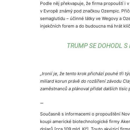
Podle něj překvapuje, že firma propouští i v
v Evropě známý pod značkou Ozempic. Přičem
semaglutidu – účinné látky ve Wegovy a Oze
injekčních forem a do budoucna má hrát klí
TRUMP SE DOHODL S 
„Ironií je, že tento krok přichází pouhé tři
miliard korun právě do rozšíření závodu Cla
zaměstnanců a plánoval přidat dalších tisíc 
—
Současně s informacemi o propouštění Novo
koupi americké biotechnologické firmy Akero 
dolarů [cca 109 mld. Kč]. Touto akvizicí firm