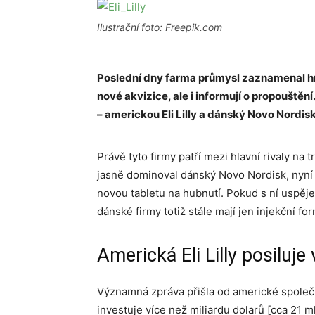
Ilustrační foto: Freepik.com
Poslední dny farma průmysl zaznamenal hn
nové akvizice, ale i informují o propouštěn
– americkou Eli Lilly a dánský Novo Nordisk
Právě tyto firmy patří mezi hlavní rivaly na 
jasně dominoval dánský Novo Nordisk, nyní tr
novou tabletu na hubnutí. Pokud s ní uspěje
dánské firmy totiž stále mají jen injekční fo
Americká Eli Lilly posiluje v
Významná zpráva přišla od americké společnos
investuje více než miliardu dolarů [cca 21 m