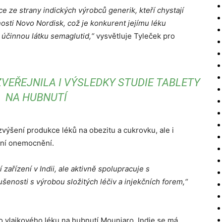
e ze strany indických výrobců generik, kteří chystají
osti Novo Nordisk, což je konkurent jejímu léku
a účinnou látku semaglutid,“
vysvětluje Tyleček pro
 ZVEŘEJNILA I VÝSLEDKY STUDIE TABLETY
NA HUBNUTÍ
na zvýšení produkce léků na obezitu a cukrovku, ale i
tní onemocnění.
í zařízení v Indii, ale aktivně spolupracuje s
ušenosti s výrobou složitých léčiv a injekčních forem,“
ého vlajkového léku na hubnutí Mounjaro. Indie se má