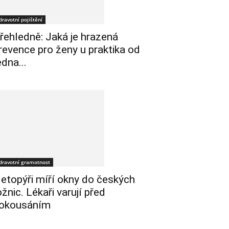
dravotní pojištění
řehledně: Jaká je hrazená
revence pro ženy u praktika od
edna...
dravotní gramotnost
etopýři míří okny do českých
ožnic. Lékaři varují před
okousáním