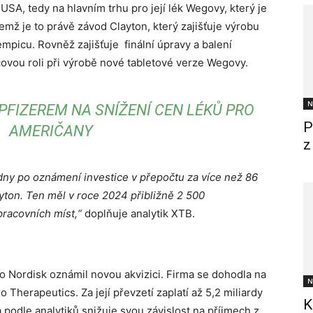
 USA, tedy na hlavním trhu pro její lék Wegovy, který je
ž je to právě závod Clayton, který zajišťuje výrobu
mpicu. Rovněž zajišťuje finální úpravy a balení
čovou roli při výrobě nové tabletové verze Wegovy.
N
PFIZEREM NA SNÍŽENÍ CEN LÉKŮ PRO
P
AMERIČANY
z
 týdny po oznámení investice v přepočtu za více než 86
yton. Ten měl v roce 2024 přibližně 2 500
pracovních míst,“
doplňuje analytik XTB.
 Nordisk oznámil novou akvizici. Firma se dohodla na
N
Therapeutics. Za její převzetí zaplatí až 5,2 miliardy
K
a podle analytiků snižuje svou závislost na příjmech z