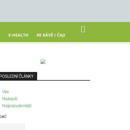
Y
E-HEALTH
KE KÁVĚ I ČAJI
POSLEDNÍ ČLÁNKY
Vše
Nejlepší
Nejpopulárnější
ce