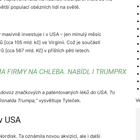
tší populací obézních lidí na světě.
ly masivně investuje i v USA – jen minulý měsíc
 [cca 105 mld. kč] ve Virginii. Což je součástí
 [cca 567 mld. Kč] v příštích pěti letech.
A FIRMY NA CHLEBA. NABÍDL I TRUMPRX
a dovoz značkových a patentovaných léků do USA. To
y Donalda Trumpa,“
vysvětluje Tyleček.
Ví
 v USA
ordisk. Ta oznámila novou akvizici, ale i další