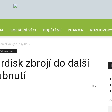
KA
SOCIÁLNÍ VĚCI
POJIŠTĚNÍ
PHARMA
ROZHOVOR
 další války o léky na...
Zdravotnictví
ordisk zbrojí do další
ubnutí
0
Ví