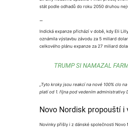
stát podle odhadů do roku 2050 druhou nejvě
—
Indická expanze přichází v době, kdy Eli Lil
oznámila výstavbu závodu za 5 miliard dolarů
celkového plánu expanze za 27 miliard dolarů
TRUMP SI NAMAZAL FARM
„Tyto kroky jsou reakcí na nové 100% clo n
platí od 1. října pod vedením administrativ
Novo Nordisk propouští i
Novinky přišly i z dánské společnosti Novo N