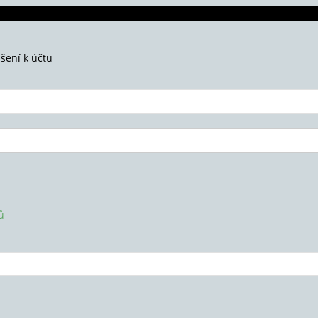
ášení k účtu
ů