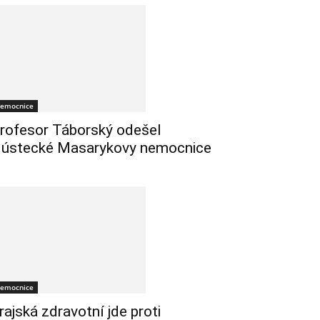
emocnice
rofesor Táborský odešel
 ústecké Masarykovy nemocnice
emocnice
rajská zdravotní jde proti