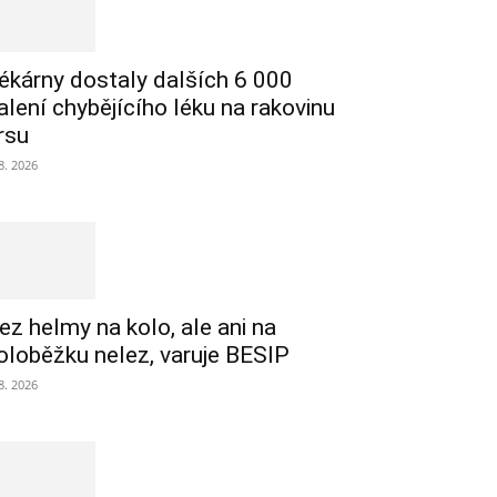
ékárny dostaly dalších 6 000
alení chybějícího léku na rakovinu
rsu
 8. 2026
ez helmy na kolo, ale ani na
oloběžku nelez, varuje BESIP
 8. 2026