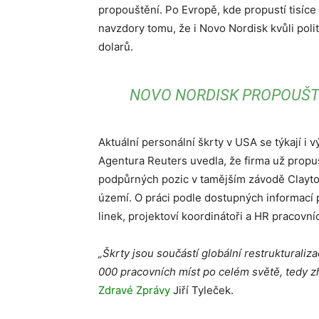
propouštění. Po Evropě, kde propustí tisíce l
navzdory tomu, že i Novo Nordisk kvůli poli
dolarů.
NOVO NORDISK PROPOUŠTÍ
Aktuální personální škrty v USA se týkají i v
Agentura Reuters uvedla, že firma už propu
podpůrných pozic v tamějším závodě Clayton
území. O práci podle dostupných informací př
linek, projektoví koordinátoři a HR pracovníc
„Škrty jsou součástí globální restrukturaliz
000 pracovních míst po celém světě, tedy 
Zdravé Zprávy
Jiří Tyleček.