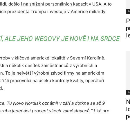
idí, došlo i na snížení personálních kapacit v USA. A to
tice prezidenta Trumpa investuje v Americe miliardy
Z
P
p
l
, ALE JEHO WEGOVY JE NOVĚ I NA SRDCE
ýroby v klíčové americké lokalitě v Severní Karolíně.
stila několik desítek zaměstnanců z výrobních a
. To je největší výrobní závod firmy na americkém
išli pracovníci na úseku kontroly kvality, operátoři
i.
Z
N
ace. Tu Novo Nordisk oznámil v září a dotkne se až 9
l
zhruba jedenácti procent všech zaměstnanců,“
říká pro
p