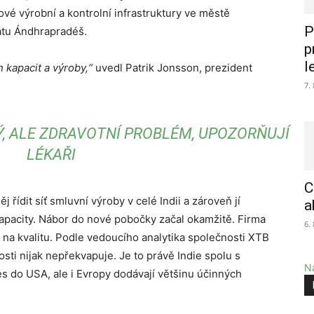
 nové výrobní a kontrolní infrastruktury ve městě
P
átu Ándhrapradéš.
p
l
 kapacit a výroby,“
uvedl Patrik Jonsson, prezident
7.
Ý, ALE ZDRAVOTNÍ PROBLÉM, UPOZORŇUJÍ
LÉKAŘI
C
řídit síť smluvní výroby v celé Indii a zároveň jí
a
kapacity. Nábor do nové pobočky začal okamžitě. Firma
6.
y na kvalitu. Podle vedoucího analytika společnosti XTB
sti nijak nepřekvapuje. Je to právě Indie spolu s
Na
s do USA, ale i Evropy dodávají většinu účinných