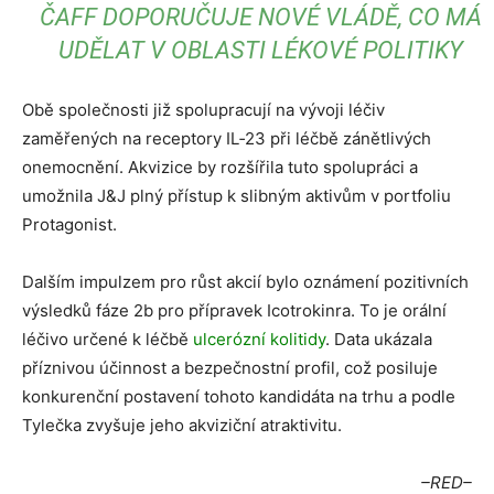
ČAFF DOPORUČUJE NOVÉ VLÁDĚ, CO MÁ
UDĚLAT V OBLASTI LÉKOVÉ POLITIKY
Obě společnosti již spolupracují na vývoji léčiv
zaměřených na receptory IL‑23 při léčbě zánětlivých
onemocnění. Akvizice by rozšířila tuto spolupráci a
umožnila J&J plný přístup k slibným aktivům v portfoliu
Protagonist.
Dalším impulzem pro růst akcií bylo oznámení pozitivních
výsledků fáze 2b pro přípravek Icotrokinra. To je orální
léčivo určené k léčbě
ulcerózní kolitidy
. Data ukázala
příznivou účinnost a bezpečnostní profil, což posiluje
konkurenční postavení tohoto kandidáta na trhu a podle
Tylečka zvyšuje jeho akviziční atraktivitu.
–RED–