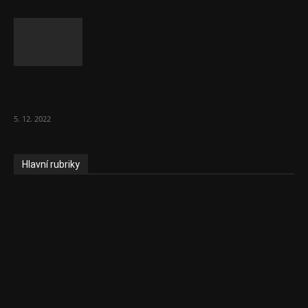
To, co se stalo ve stomatologii, je šílená
ostuda, říká Milan...
5. 12. 2022
Hlavní rubriky
Aktuality
Zdravotnictví
Politika
Sociální věci
Pojištění
Pharma