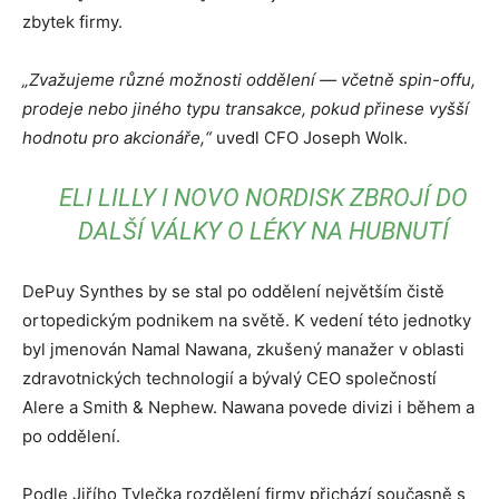
zbytek firmy.
„Zvažujeme různé možnosti oddělení — včetně spin-offu,
prodeje nebo jiného typu transakce, pokud přinese vyšší
hodnotu pro akcionáře,“
uvedl CFO Joseph Wolk.
ELI LILLY I NOVO NORDISK ZBROJÍ DO
DALŠÍ VÁLKY O LÉKY NA HUBNUTÍ
DePuy Synthes by se stal po oddělení největším čistě
ortopedickým podnikem na světě. K vedení této jednotky
byl jmenován Namal Nawana, zkušený manažer v oblasti
zdravotnických technologií a bývalý CEO společností
Alere a Smith & Nephew. Nawana povede divizi i během a
po oddělení.
Podle Jiřího Tylečka rozdělení firmy přichází současně s