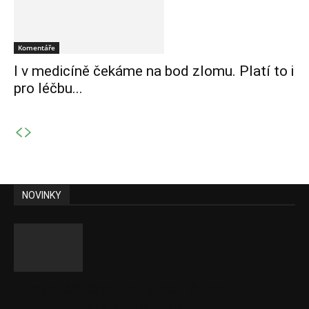
Komentáře
I v medicíně čekáme na bod zlomu. Platí to i
pro léčbu...
NOVINKY
Komentář: Kdyby byl steak lékem,
Američané jsou zdraví jako řípa