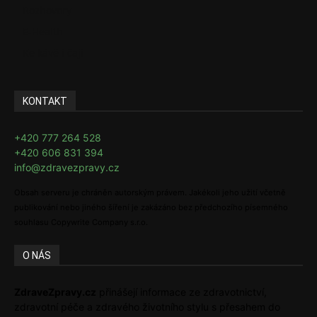
Rozhovory
E-Health
Ke kávě i čaji
KONTAKT
+420 777 264 528
+420 606 831 394
info@zdravezpravy.cz
Obsah serveru je chráněn autorským právem. Jakékoli jeho užití včetně
publikování nebo jiného šíření je zakázáno bez předchozího písemného
souhlasu Copywrite Company s.r.o.
O NÁS
ZdraveZpravy.cz
přinášejí informace ze zdravotnictví,
zdravotní péče a zdravého životního stylu s přesahem do