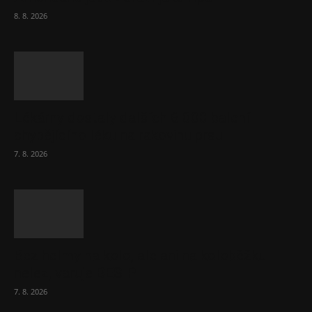
8. 8. 2026
Lékárny dostaly dalších 6 000 balení
chybějícího léku na rakovinu prsu
7. 8. 2026
Bez helmy na kolo, ale ani na koloběžku
nelez, varuje BESIP
7. 8. 2026