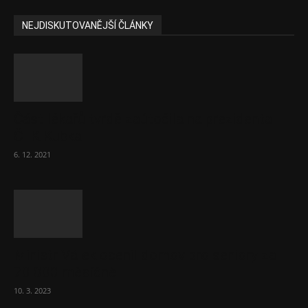
NEJDISKUTOVANĚJŠÍ ČLÁNKY
Část lékařů tvrdě zaútočila na prezidenta
ČLK Kubka
6. 12. 2021
Ministr Válek ocenil domov pro seniory za
70 000 měsíčně
10. 3. 2023