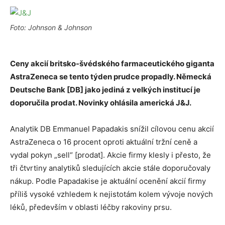
Foto: Johnson & Johnson
Ceny akcií britsko-švédského farmaceutického giganta
AstraZeneca se tento týden prudce propadly. Německá
Deutsche Bank [DB] jako jediná z velkých institucí je
doporučila prodat. Novinky ohlásila americká J&J.
Analytik DB Emmanuel Papadakis snížil cílovou cenu akcií
AstraZeneca o 16 procent oproti aktuální tržní ceně a
vydal pokyn „sell“ [prodat]. Akcie firmy klesly i přesto, že
tři čtvrtiny analytiků sledujících akcie stále doporučovaly
nákup. Podle Papadakise je aktuální ocenění akcií firmy
příliš vysoké vzhledem k nejistotám kolem vývoje nových
léků, především v oblasti léčby rakoviny prsu.