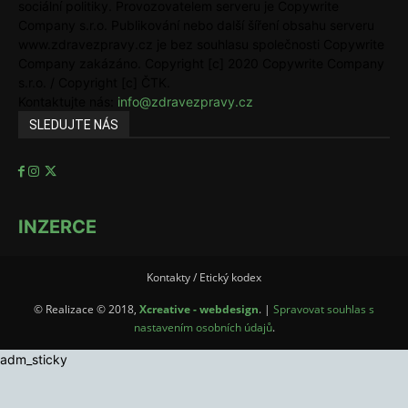
sociální politiky. Provozovatelem serveru je Copywrite
Company s.r.o. Publikování nebo další šíření obsahu serveru
www.zdravezpravy.cz je bez souhlasu společnosti Copywrite
Company zakázáno. Copyright [c] 2020 Copywrite Company
s.r.o. / Copyright [c] ČTK.
Kontaktujte nás:
info@zdravezpravy.cz
SLEDUJTE NÁS
INZERCE
Kontakty / Etický kodex
© Realizace © 2018,
Xcreative - webdesign
. |
Spravovat souhlas s
nastavením osobních údajů
.
adm_sticky