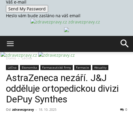
Váš e-mail
Heslo vám bude zasláno na váš email
zdravezpravy.cz
Domů
Léčiva
Léčiva
Ekonomika
Farmaceutické firmy
Farmacie
Aktuality
AstraZeneca nezáří. J&J
odděluje ortopedickou divizi
DePuy Synthes
Od
zdravezpravy
-
18. 10. 2025
0