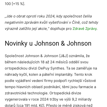
100 [+15 %].
„Jde o obrat oproti roku 2024, kdy společnost čelila
negativním zprávám kvůli vyšetřování v Číně, což tehdy
výrazně zatížilo její akcie,“
doplňuje pro
Zdravé Zprávy
.
Novinky u Johnson & Johnson
Společnost Johnson & Johnson [J&J] oznámila, že
během následujících 18 až 24 měsíců oddělí svou
ortopedickou divizi DePuy Synthes. Ta se zaměřuje na
náhrady kyčlí, kolen a páteřní implantáty. Tento krok
podle vyjádření vedení firmy podpoří rychlejší růstové
tempo hlavních oblastí podnikání, těmi jsou farmacie a
zdravotnické technologie. Ortopedická divize
vygenerovala v roce 2024 tržby ve výši 9,2 miliardy
dolarů [cca 191 mld. Kč]. Přesto je méně zisková než