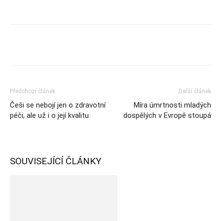
Předchozí článek
Další článek
Češi se nebojí jen o zdravotní
Míra úmrtnosti mladých
péči, ale už i o její kvalitu
dospělých v Evropě stoupá
SOUVISEJÍCÍ ČLÁNKY