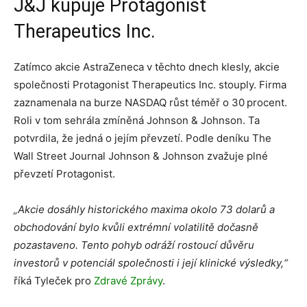
J&J kupuje Protagonist
Therapeutics Inc.
Zatímco akcie AstraZeneca v těchto dnech klesly, akcie
společnosti Protagonist Therapeutics Inc. stouply. Firma
zaznamenala na burze NASDAQ růst téměř o 30 procent.
Roli v tom sehrála zmíněná Johnson & Johnson. Ta
potvrdila, že jedná o jejím převzetí. Podle deníku The
Wall Street Journal Johnson & Johnson zvažuje plné
převzetí Protagonist.
„Akcie dosáhly historického maxima okolo 73 dolarů a
obchodování bylo kvůli extrémní volatilitě dočasně
pozastaveno. Tento pohyb odráží rostoucí důvěru
investorů v potenciál společnosti i její klinické výsledky,“
říká Tyleček pro
Zdravé Zprávy
.