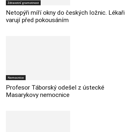
Zdravotní gramotnost
Netopýři míří okny do českých ložnic. Lékaři
varují před pokousáním
Nemocnice
Profesor Táborský odešel z ústecké
Masarykovy nemocnice