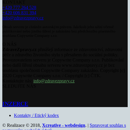
KONTAKT
+420 777 264 528
+420 606 831 394
info@zdravezpravy.cz
Obsah serveru je chráněn autorským právem. Jakékoli jeho užití včetně
publikování nebo jiného šíření je zakázáno bez předchozího písemného
souhlasu Copywrite Company s.r.o.
O NÁS
ZdraveZpravy.cz
přinášejí informace ze zdravotnictví, zdravotní
péče a zdravého životního stylu s přesahem do sociální politiky.
Provozovatelem serveru je Copywrite Company s.r.o. Publikování
nebo další šíření obsahu serveru www.zdravezpravy.cz je bez
souhlasu společnosti Copywrite Company zakázáno. Copyright [c]
2020 Copywrite Company s.r.o. / Copyright [c] ČTK.
Kontaktujte nás:
info@zdravezpravy.cz
SLEDUJTE NÁS
INZERCE
Kontakty / Etický kodex
© Realizace © 2018,
Xcreative - webdesign
. |
Spravovat souhlas s