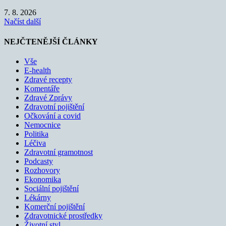
7. 8. 2026
Načíst další
NEJČTENĚJŠÍ ČLÁNKY
Vše
E-health
Zdravé recepty
Komentáře
Zdravé Zprávy
Zdravotní pojištění
Očkování a covid
Nemocnice
Politika
Léčiva
Zdravotní gramotnost
Podcasty
Rozhovory
Ekonomika
Sociální pojištění
Lékárny
Komerční pojištění
Zdravotnické prostředky
Životní styl