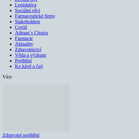
Legislativa
Sociální věci
Farmaceutické firmy
Stakeholders
Covid
Adman´s Choice
Farmacie
Aktuality
Zdravotnictví
Věda a výzkum
Pojištění
Ke kávě a čaji
Více
Zdravotní pojištění