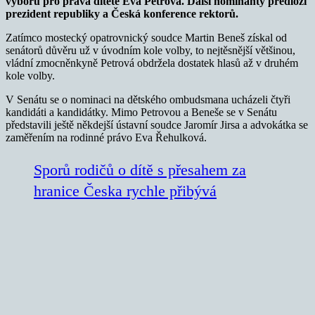
výboru pro práva dítěte Eva Petrová. Další nominanty předloží
prezident republiky a Česká konference rektorů.
Zatímco mostecký opatrovnický soudce Martin Beneš získal od
senátorů důvěru už v úvodním kole volby, to nejtěsnější většinou,
vládní zmocněnkyně Petrová obdržela dostatek hlasů až v druhém
kole volby.
V Senátu se o nominaci na dětského ombudsmana ucházeli čtyři
kandidáti a kandidátky. Mimo Petrovou a Beneše se v Senátu
představili ještě někdejší ústavní soudce Jaromír Jirsa a advokátka se
zaměřením na rodinné právo Eva Řehulková.
Sporů rodičů o dítě s přesahem za
hranice Česka rychle přibývá