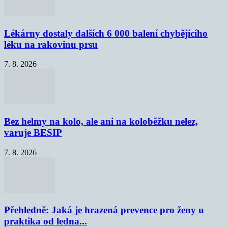
Lékárny dostaly dalších 6 000 balení chybějícího
léku na rakovinu prsu
7. 8. 2026
Bez helmy na kolo, ale ani na koloběžku nelez,
varuje BESIP
7. 8. 2026
Přehledně: Jaká je hrazená prevence pro ženy u
praktika od ledna...