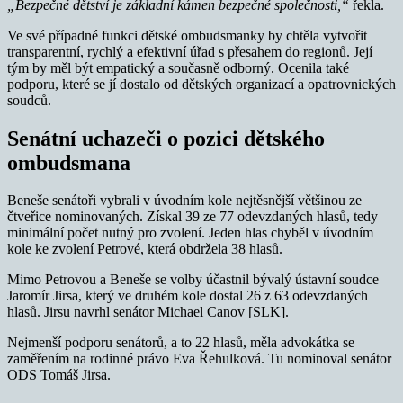
„Bezpečné dětství je základní kámen bezpečné společnosti,“
řekla.
Ve své případné funkci dětské ombudsmanky by chtěla vytvořit
transparentní, rychlý a efektivní úřad s přesahem do regionů. Její
tým by měl být empatický a současně odborný. Ocenila také
podporu, které se jí dostalo od dětských organizací a opatrovnických
soudců.
Senátní uchazeči o pozici dětského
ombudsmana
Beneše senátoři vybrali v úvodním kole nejtěsnější většinou ze
čtveřice nominovaných. Získal 39 ze 77 odevzdaných hlasů, tedy
minimální počet nutný pro zvolení. Jeden hlas chyběl v úvodním
kole ke zvolení Petrové, která obdržela 38 hlasů.
Mimo Petrovou a Beneše se volby účastnil bývalý ústavní soudce
Jaromír Jirsa, který ve druhém kole dostal 26 z 63 odevzdaných
hlasů. Jirsu navrhl senátor Michael Canov [SLK].
Nejmenší podporu senátorů, a to 22 hlasů, měla advokátka se
zaměřením na rodinné právo Eva Řehulková. Tu nominoval senátor
ODS Tomáš Jirsa.