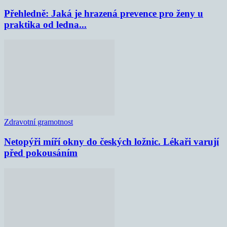
Přehledně: Jaká je hrazená prevence pro ženy u
praktika od ledna...
Zdravotní gramotnost
Netopýři míří okny do českých ložnic. Lékaři varují
před pokousáním