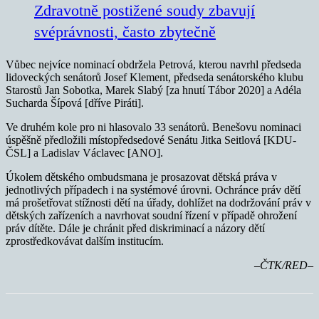
Zdravotně postižené soudy zbavují
svéprávnosti, často zbytečně
Vůbec nejvíce nominací obdržela Petrová, kterou navrhl předseda
lidoveckých senátorů Josef Klement, předseda senátorského klubu
Starostů Jan Sobotka, Marek Slabý [za hnutí Tábor 2020] a Adéla
Sucharda Šípová [dříve Piráti].
Ve druhém kole pro ni hlasovalo 33 senátorů. Benešovu nominaci
úspěšně předložili místopředsedové Senátu Jitka Seitlová [KDU-
ČSL] a Ladislav Václavec [ANO].
Úkolem dětského ombudsmana je prosazovat dětská práva v
jednotlivých případech i na systémové úrovni. Ochránce práv dětí
má prošetřovat stížnosti dětí na úřady, dohlížet na dodržování práv v
dětských zařízeních a navrhovat soudní řízení v případě ohrožení
práv dítěte. Dále je chránit před diskriminací a názory dětí
zprostředkovávat dalším institucím.
–ČTK/RED–