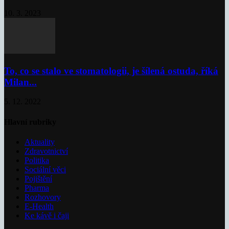
10. 3. 2023
To, co se stalo ve stomatologii, je šílená ostuda, říká
Milan...
5. 12. 2022
Hlavní rubriky
Aktuality
Zdravotnictví
Politika
Sociální věci
Pojištění
Pharma
Rozhovory
E-Health
Ke kávě i čaji