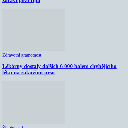
zdraví jako řípa
Zdravotní gramotnost
Lékárny dostaly dalších 6 000 balení chybějícího
léku na rakovinu prsu
Životní styl