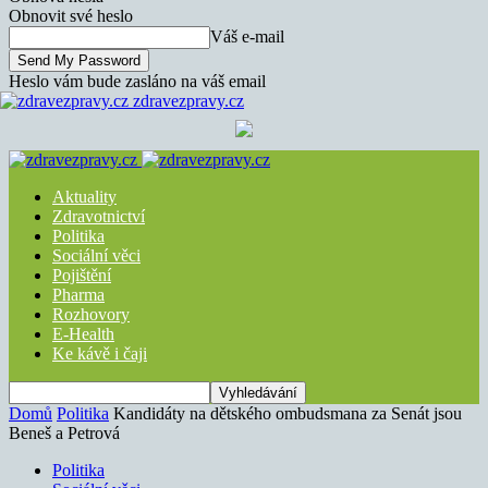
Obnovit své heslo
Váš e-mail
Heslo vám bude zasláno na váš email
zdravezpravy.cz
Aktuality
Zdravotnictví
Politika
Sociální věci
Pojištění
Pharma
Rozhovory
E-Health
Ke kávě i čaji
Domů
Politika
Kandidáty na dětského ombudsmana za Senát jsou
Beneš a Petrová
Politika