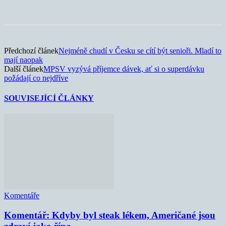
Předchozí článek
Nejméně chudí v Česku se cítí být senioři. Mladí to
mají naopak
Další článek
MPSV vyzývá příjemce dávek, ať si o superdávku
požádají co nejdříve
SOUVISEJÍCÍ ČLÁNKY
Komentáře
Komentář: Kdyby byl steak lékem, Američané jsou