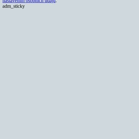
nastavením osobních údajů
.
adm_sticky