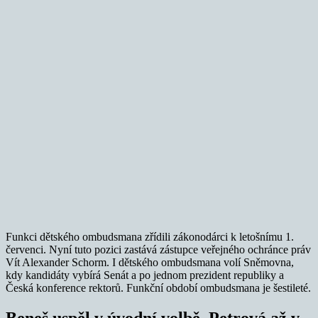
Funkci dětského ombudsmana zřídili zákonodárci k letošnímu 1.
červenci. Nyní tuto pozici zastává zástupce veřejného ochránce práv
Vít Alexander Schorm. I dětského ombudsmana volí Sněmovna,
kdy kandidáty vybírá Senát a po jednom prezident republiky a
Česká konference rektorů. Funkční období ombudsmana je šestileté.
Beneš uspěl v úvodní volbě, Petrová až v