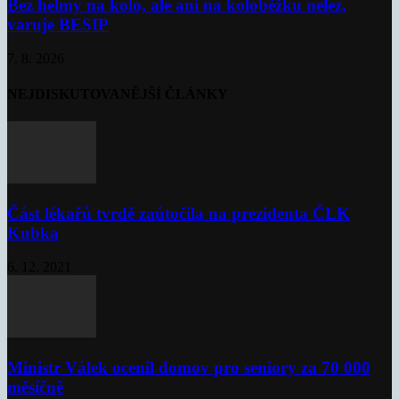
Bez helmy na kolo, ale ani na koloběžku nelez,
varuje BESIP
7. 8. 2026
NEJDISKUTOVANĚJŠÍ ČLÁNKY
Část lékařů tvrdě zaútočila na prezidenta ČLK
Kubka
6. 12. 2021
Ministr Válek ocenil domov pro seniory za 70 000
měsíčně