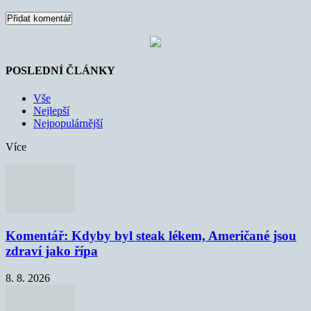
POSLEDNÍ ČLÁNKY
Vše
Nejlepší
Nejpopulárnější
Více
Komentář: Kdyby byl steak lékem, Američané jsou
zdraví jako řípa
8. 8. 2026