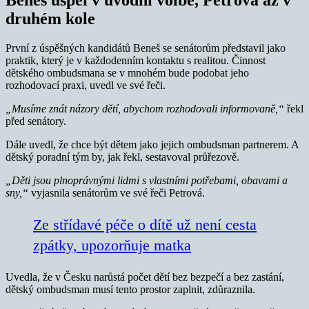
druhém kole
První z úspěšných kandidátů Beneš se senátorům představil jako
praktik, který je v každodenním kontaktu s realitou. Činnost
dětského ombudsmana se v mnohém bude podobat jeho
rozhodovací praxi, uvedl ve své řeči.
„Musíme znát názory dětí, abychom rozhodovali informovaně,“
řekl
před senátory.
Dále uvedl, že chce být dětem jako jejich ombudsman partnerem. A
dětský poradní tým by, jak řekl, sestavoval průřezově.
„Děti jsou plnoprávnými lidmi s vlastními potřebami, obavami a
sny,“
vyjasnila senátorům ve své řeči Petrová.
Ze střídavé péče o dítě už není cesta
zpátky, upozorňuje matka
Uvedla, že v Česku narůstá počet dětí bez bezpečí a bez zastání,
dětský ombudsman musí tento prostor zaplnit, zdůraznila.