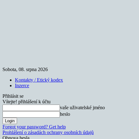
Sobota, 08. srpna 2026
Kontakty / Etický kodex
Inzerce
Přihlásit se
Vítejte! přihlášení k účtu
vaše uživatelské jméno
heslo
Forgot your password? Get help
Prohlášení o zásadách ochrany osobních údajů
Obnova hesla