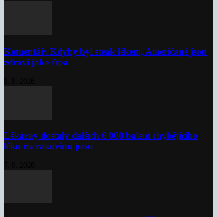
Komentář: Kdyby byl steak lékem, Američané jsou
zdraví jako řípa
8. 8. 2026
Lékárny dostaly dalších 6 000 balení chybějícího
léku na rakovinu prsu
7. 8. 2026