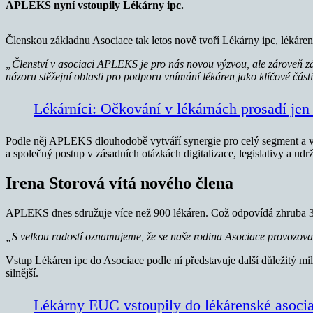
APLEKS nyní vstoupily Lékárny ipc.
Členskou základnu Asociace tak letos nově tvoří Lékárny ipc, lékáre
„Členství v asociaci APLEKS je pro nás novou výzvou, ale zároveň zá
názoru stěžejní oblasti pro podporu vnímání lékáren jako klíčové část
Lékárníci: Očkování v lékárnách prosadí jen 
Podle něj APLEKS dlouhodobě vytváří synergie pro celý segment a výr
a společný postup v zásadních otázkách digitalizace, legislativy a udr
Irena Storová vítá nového člena
APLEKS dnes sdružuje více než 900 lékáren. Což odpovídá zhruba 3
„S velkou radostí oznamujeme, že se naše rodina Asociace provozovatel
Vstup Lékáren ipc do Asociace podle ní představuje další důležitý mi
silnější.
Lékárny EUC vstoupily do lékárenské asoc