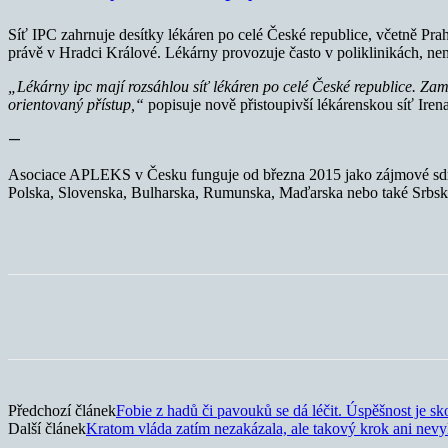
Síť IPC zahrnuje desítky lékáren po celé České republice, včetně Pr
právě v Hradci Králové. Lékárny provozuje často v poliklinikách, nem
„Lékárny ipc mají rozsáhlou síť lékáren po celé České republice. Zam
orientovaný přístup,“
popisuje nově přistoupivší lékárenskou síť Iren
—
Asociace APLEKS v Česku funguje od března 2015 jako zájmové sdružen
Polska, Slovenska, Bulharska, Rumunska, Maďarska nebo také Srbsk
Sdílet
Předchozí článek
Fobie z hadů či pavouků se dá léčit. Úspěšnost je s
Další článek
Kratom vláda zatím nezakázala, ale takový krok ani nevy