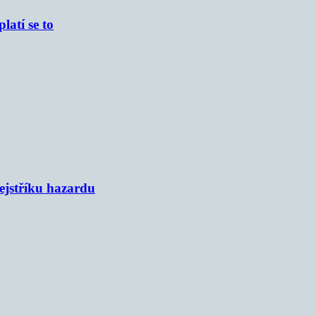
atí se to
rejstříku hazardu