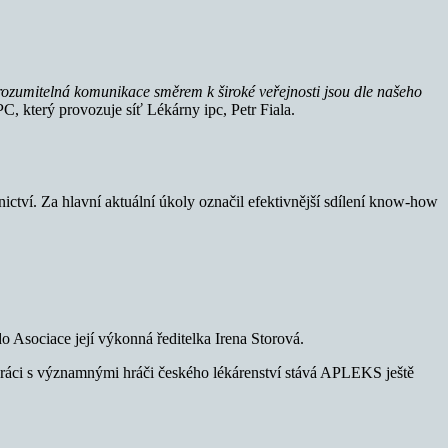
rozumitelná komunikace směrem k široké veřejnosti jsou dle našeho
, který provozuje síť Lékárny ipc, Petr Fiala.
ctví. Za hlavní aktuální úkoly označil efektivnější sdílení know-how
 Asociace její výkonná ředitelka Irena Storová.
lupráci s významnými hráči českého lékárenství stává APLEKS ještě