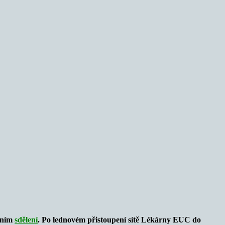
álním
sdělení
. Po lednovém přistoupení sítě Lékárny EUC do