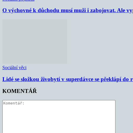
O výchovné k důchodu musí muži i zabojovat. Ale vypl
Sociální věci
Lidé se složkou živobytí v superdávce se překlápí do 
KOMENTÁŘ