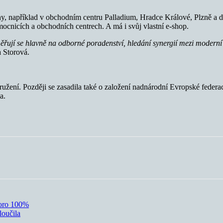
ahy, například v obchodním centru
Palladium
, Hradce Králové, Plzně a d
ocnicích a obchodních centrech. A má i svůj vlastní e-shop.
ěřují se hlavně na odborné poradenství, hledání synergií mezi moderní f
a Storová.
í. Později se zasadila také o založení nadnárodní Evropské federace l
a.
koro 100%
loučila