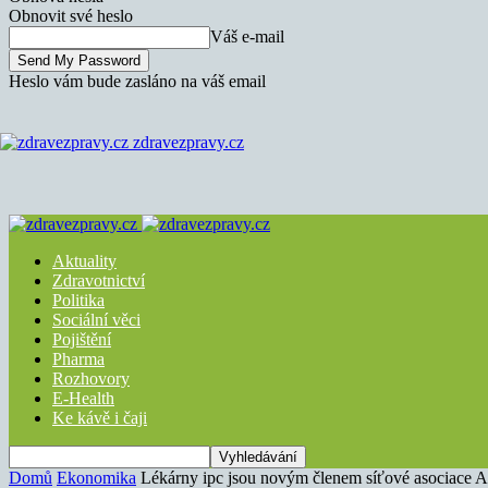
Obnovit své heslo
Váš e-mail
Heslo vám bude zasláno na váš email
zdravezpravy.cz
Aktuality
Zdravotnictví
Politika
Sociální věci
Pojištění
Pharma
Rozhovory
E-Health
Ke kávě i čaji
Domů
Ekonomika
Lékárny ipc jsou novým členem síťové asociac