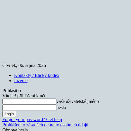
Čtvrtek, 06. srpna 2026
Kontakty / Etický kodex
Inzerce
Přihlásit se
Vítejte! přihlášení k účtu
vaše uživatelské jméno
heslo
Forgot your password? Get help
Prohlášení o zásadách ochrany osobních údajů
Obnova hesla