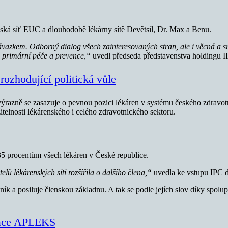
nská síť EUC a dlouhodobě lékárny sítě Devětsil, Dr. Max a Benu.
vazkem. Odborný dialog všech zainteresovaných stran, ale i věcná a s
i primární péče a prevence,“
uvedl předseda představenstva holdingu IPC
rozhodující politická vůle
azně se zasazuje o pevnou pozici lékáren v systému českého zdravotni
žitelnosti lékárenského i celého zdravotnického sektoru.
5 procentům všech lékáren v České republice.
ů lékárenských sítí rozšířila o dalšího člena,“
uvedla ke vstupu IPC do
lník a posiluje členskou základnu. A tak se podle jejích slov díky spo
iace APLEKS