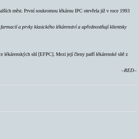
alších měst. První soukromou lékárnu IPC otevřela již v roce 1993
armacií a prvky klasického lékárenství a upřednostňují klientsky
ékárenských sítí [EFPC]. Mezi její členy patří lékárenské sítě z
–RED–