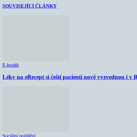
SOUVISEJÍCÍ ČLÁNKY
E-health
Léky na eRecept si čeští pacienti nově vyzvednou i v
Sociální pojištění