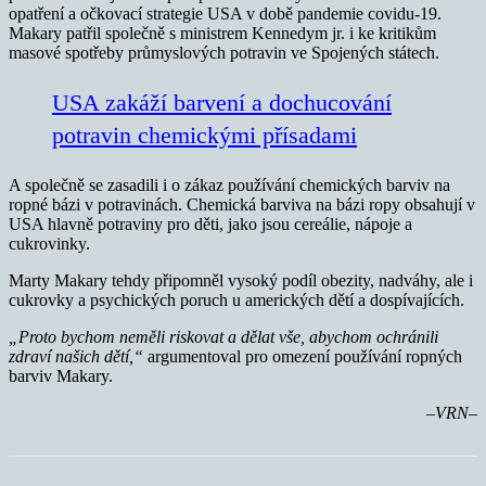
opatření a očkovací strategie USA v době pandemie covidu-19.
Makary patřil společně s ministrem Kennedym jr. i ke kritikům
masové spotřeby průmyslových potravin ve Spojených státech.
USA zakáží barvení a dochucování
potravin chemickými přísadami
A společně se zasadili i o zákaz používání chemických barviv na
ropné bázi v potravinách. Chemická barviva na bázi ropy obsahují v
USA hlavně potraviny pro děti, jako jsou cereálie, nápoje a
cukrovinky.
Marty Makary tehdy připomněl vysoký podíl obezity, nadváhy, ale i
cukrovky a psychických poruch u amerických dětí a dospívajících.
„Proto bychom neměli riskovat a dělat vše, abychom ochránili
zdraví našich dětí,“
argumentoval pro omezení používání ropných
barviv Makary.
–VRN–