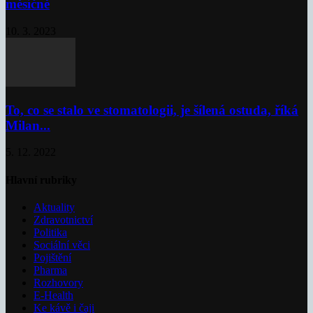
měsíčně
10. 3. 2023
To, co se stalo ve stomatologii, je šílená ostuda, říká
Milan...
5. 12. 2022
Hlavní rubriky
Aktuality
Zdravotnictví
Politika
Sociální věci
Pojištění
Pharma
Rozhovory
E-Health
Ke kávě i čaji