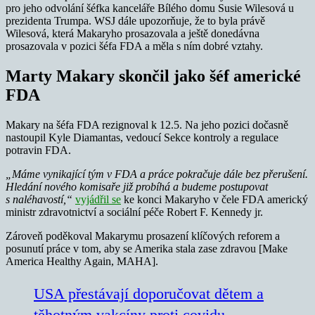
pro jeho odvolání šéfka kanceláře Bílého domu Susie Wilesová u
prezidenta Trumpa. WSJ dále upozorňuje, že to byla právě
Wilesová, která Makaryho prosazovala a ještě donedávna
prosazovala v pozici šéfa FDA a měla s ním dobré vztahy.
Marty Makary skončil jako šéf americké
FDA
Makary na šéfa FDA rezignoval k 12.5. Na jeho pozici dočasně
nastoupil Kyle Diamantas, vedoucí Sekce kontroly a regulace
potravin FDA.
„Máme vynikající tým v FDA a práce pokračuje dále bez přerušení.
Hledání nového komisaře již probíhá a budeme postupovat
s naléhavostí,“
vyjádřil se
ke konci Makaryho v čele FDA americký
ministr zdravotnictví a sociální péče Robert F. Kennedy jr.
Zároveň poděkoval Makarymu prosazení klíčových reforem a
posunutí práce v tom, aby se Amerika stala zase zdravou [Make
America Healthy Again, MAHA].
USA přestávají doporučovat dětem a
těhotným vakcíny proti covidu