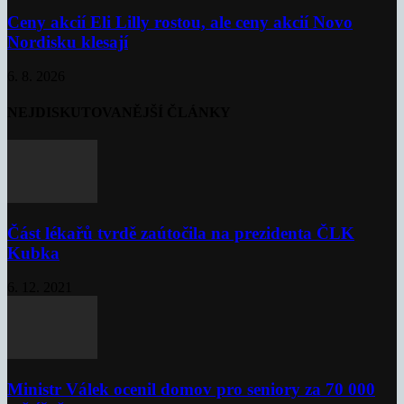
Ceny akcií Eli Lilly rostou, ale ceny akcií Novo
Nordisku klesají
6. 8. 2026
NEJDISKUTOVANĚJŠÍ ČLÁNKY
Část lékařů tvrdě zaútočila na prezidenta ČLK
Kubka
6. 12. 2021
Ministr Válek ocenil domov pro seniory za 70 000