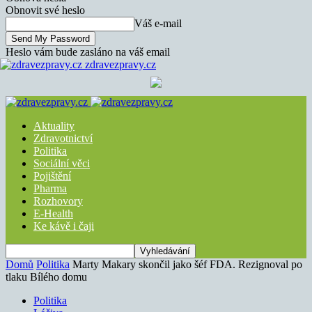
Obnovit své heslo
Váš e-mail
Heslo vám bude zasláno na váš email
zdravezpravy.cz
Aktuality
Zdravotnictví
Politika
Sociální věci
Pojištění
Pharma
Rozhovory
E-Health
Ke kávě i čaji
Domů
Politika
Marty Makary skončil jako šéf FDA. Rezignoval po
tlaku Bílého domu
Politika