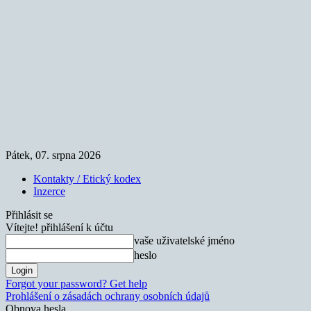
Pátek, 07. srpna 2026
Kontakty / Etický kodex
Inzerce
Přihlásit se
Vítejte! přihlášení k účtu
vaše uživatelské jméno
heslo
Forgot your password? Get help
Prohlášení o zásadách ochrany osobních údajů
Obnova hesla