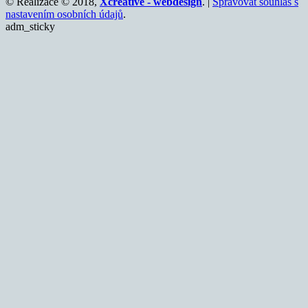
© Realizace © 2018,
Xcreative - webdesign
. |
Spravovat souhlas s
nastavením osobních údajů
.
adm_sticky