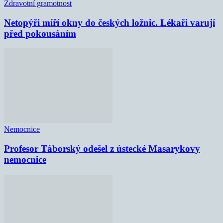
Zdravotní gramotnost
Netopýři míří okny do českých ložnic. Lékaři varují
před pokousáním
Nemocnice
Profesor Táborský odešel z ústecké Masarykovy
nemocnice