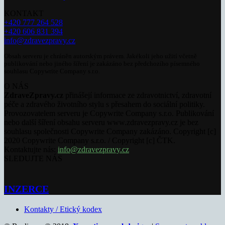
KONTAKT
+420 777 264 528
+420 606 831 394
info@zdravezpravy.cz
Obsah serveru je chráněn autorským právem. Jakékoli jeho užití včetně
publikování nebo jiného šíření je zakázáno bez předchozího písemného
souhlasu Copywrite Company s.r.o.
O NÁS
ZdraveZpravy.cz
přinášejí informace ze zdravotnictví, zdravotní
péče a zdravého životního stylu s přesahem do sociální politiky.
Provozovatelem serveru je Copywrite Company s.r.o. Publikování
nebo další šíření obsahu serveru www.zdravezpravy.cz je bez
souhlasu společnosti Copywrite Company zakázáno. Copyright [c]
2020 Copywrite Company s.r.o. / Copyright [c] ČTK.
Kontaktujte nás:
info@zdravezpravy.cz
SLEDUJTE NÁS
INZERCE
Kontakty / Etický kodex