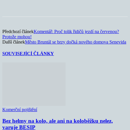
Předchozí článek
Komentář: Proč tolik řidičů jezdí na červenou?
Protože mohou!
Další článek
Město Bruntál se brzy dočká nového domova Senevida
SOUVISEJÍCÍ ČLÁNKY
Komerční pojištění
Bez helmy na kolo, ale ani na koloběžku nelez,
varuje BESIP