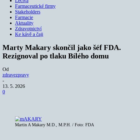
Léčiva
Farmaceutické firmy
Stakeholders
Farmacie
Aktuality
Zdravotnictví
Ke kávě a čaji
Marty Makary skončil jako šéf FDA.
Rezignoval po tlaku Bílého domu
Od
zdravezpravy
-
13. 5. 2026
0
Martin A Makary M.D., M.P.H. / Foto: FDA