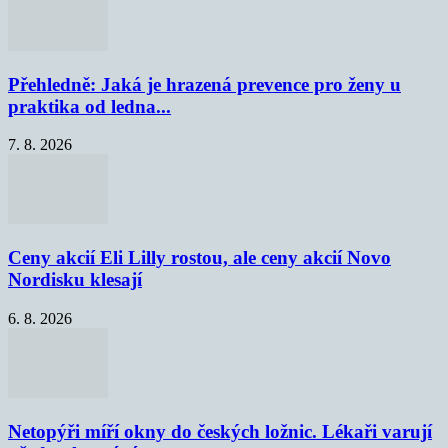
Přehledně: Jaká je hrazená prevence pro ženy u
praktika od ledna...
7. 8. 2026
Ceny akcií Eli Lilly rostou, ale ceny akcií Novo
Nordisku klesají
6. 8. 2026
Netopýři míří okny do českých ložnic. Lékaři varují