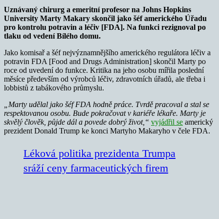
Uznávaný chirurg a emeritní profesor na Johns Hopkins
University Marty Makary skončil jako šéf amerického Úřadu
pro kontrolu potravin a léčiv [FDA]. Na funkci rezignoval po
tlaku od vedení Bílého domu.
Jako komisař a šéf nejvýznamnějšího amerického regulátora léčiv a
potravin FDA [Food and Drugs Administration] skončil Marty po
roce od uvedení do funkce. Kritika na jeho osobu mířila poslední
měsíce především od výrobců léčiv, zdravotních úřadů, ale třeba i
lobbistů z tabákového průmyslu.
„Marty udělal jako šéf FDA hodně práce. Tvrdě pracoval a stal se
respektovanou osobu. Bude pokračovat v kariéře lékaře. Marty je
skvělý člověk, půjde dál a povede dobrý život,“
vyjádřil se
americký
prezident Donald Trump ke konci Martyho Makaryho v čele FDA.
Léková politika prezidenta Trumpa
sráží ceny farmaceutických firem