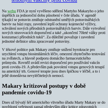
Na
webu
FDA je nyní vyvěšeno sdělení Martyho Makaryho o jeho
úspěších za jednoroční dobu působení v čele úřadu. V agendě
týkající se potravin zmiňuje odstranění umělých potravinářských
barviv na bázi ropy, zavedení lepší ochrany kojenecké výživy,
schválení nových přírodních potravinářských barviv. Dále vytvoření
nových stravovacích doporučení a také „ukončení 70leté války proti
konzumaci přírodních tuků“. Za důležité považuje i zavedení
jednotné definice ultra zpracované potraviny.
V lékové politice pak Makary zmiňuje snížení byrokracie pro
urychlení vstupu biosimilárních léčiv, omezení zbytečného testování
na zvířatech, a hlavně podporu domácího farmaceutického
průmyslu. Rovněž uvádí revizi doporučení pro používání vakcín
proti covidu-19. A především pak povolení vstupu genových terapií
na americký trh. Genové terapie jsou dnes špičkou v léčbě, a to i
ještě donedávna nevyléčitelných nemocí.
Makary kritizoval postupy v době
pandemie covidu-19
Dnes už bývalý šéf amerického vlivného úřadu Marty Makary se do
povědomí veřejnosti zapsal především díky kritice zdravotních