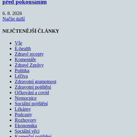
před pokousáním
6. 8. 2026
Načíst další
NEJČTENĚJŠÍ ČLÁNKY
Vše
E-health
Zdravé recepty
Komentáře
Zdravé Zprávy
Politika
Léčiva
Zdravotní gramotnost
Zdravotní pojištění
Očkování a covid
Nemocnice
Sociální pojištění
Lékárny
Podcasty
Rozhovory
Ekonomika
Sociální věci
Komerční pojištění