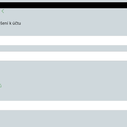
ášení k účtu
ů