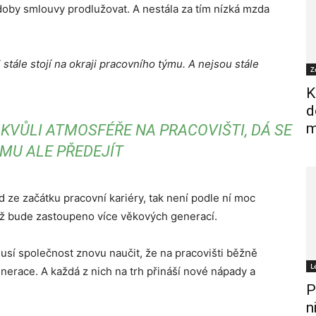
 doby smlouvy prodlužovat. A nestála za tím nízká mzda
i stále stojí na okraji pracovního týmu. A nejsou stále
Z
K
d
m
I KVŮLI ATMOSFÉŘE NA PRACOVIŠTI, DÁ SE
MU ALE PŘEDEJÍT
ze začátku pracovní kariéry, tak není podle ní moc
mž bude zastoupeno více věkových generací.
musí společnost znovu naučit, že na pracovišti běžně
L
enerace. A každá z nich na trh přináší nové nápady a
P
n