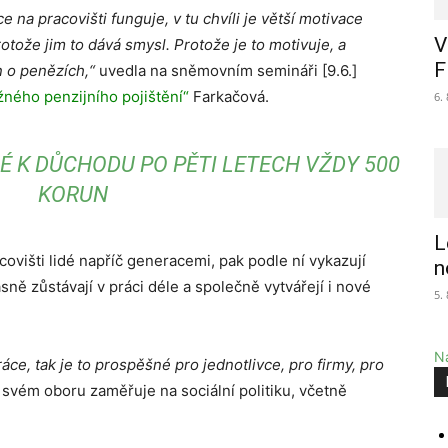
 na pracovišti funguje, v tu chvíli je větší motivace
V
otože jim to dává smysl. Protože je to motivuje, a
F
en o penězích,“
uvedla na sněmovním semináři [9.6.]
žného penzijního pojištění“
Farkačová.
6.
É K DŮCHODU PO PĚTI LETECH VŽDY 500
KORUN
L
ovišti lidé napříč generacemi, pak podle ní vykazují
n
ně zůstávají v práci déle a společně vytvářejí i nové
5.
Na
ce, tak je to prospěšné pro jednotlivce, pro firmy, pro
svém oboru zaměřuje na sociální politiku, včetně