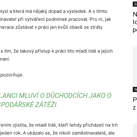
Z
smysl a která má nějaký dopad a výsledek. A s tímto
N
tnavatel při vytváření podmínek pracovat. Pro ni, jak
l
nerace zůstávat v práci jen kvůli obavě ze ztráty
p
 s tím, že takový přístup k práci tito mladí lidé a jejich
naní.
pozorňuje.
N
LANCI MLUVÍ O DŮCHODCÍCH JAKO O
P
PODÁŘSKÉ ZÁTĚŽI
z
ním zjistila, že mladí lidé, kteří tehdy přicházeli na trh
jeden rok. A ukázalo se, že nikoli zaměstnavatelé, ale