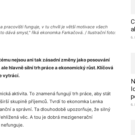
C
 pracovišti funguje, v tu chvíli je větší motivace všech
a
 to dává smysl," říká ekonomka Farkačová. / Ilustrační foto:
6.
ému nejsou ani tak zásadní změny jako posouvání
ale hlavně silní trh práce a ekonomický růst. Klíčová
e vytrácí.
N
l
ická aktivita. To znamená fungují trh práce, aby stát
p
širší skupině příjemců. Tvrdí to ekonomka Lenka
6.
anční a správní
. Ta dlouhodobě upozorňuje, že silný
přehlížená věc. A tou je dobrá mezigenerační
š nefunguje.