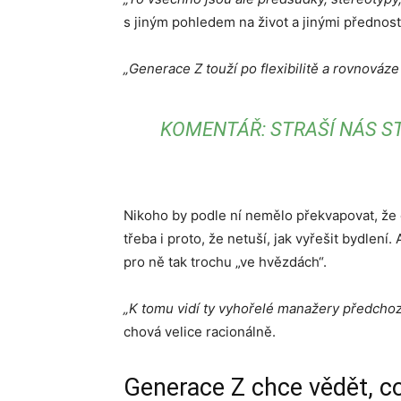
s jiným pohledem na život a jinými přednost
„Generace Z touží po flexibilitě a rovnováz
KOMENTÁŘ: STRAŠÍ NÁS S
Nikoho by podle ní nemělo překvapovat, že c
třeba i proto, že netuší, jak vyřešit bydlení
pro ně tak trochu „ve hvězdách“.
„K tomu vidí ty vyhořelé manažery předchoz
chová velice racionálně.
Generace Z chce vědět, co