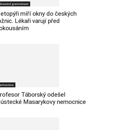
dravotní gramotnost
etopýři míří okny do českých
ožnic. Lékaři varují před
okousáním
emocnice
rofesor Táborský odešel
 ústecké Masarykovy nemocnice