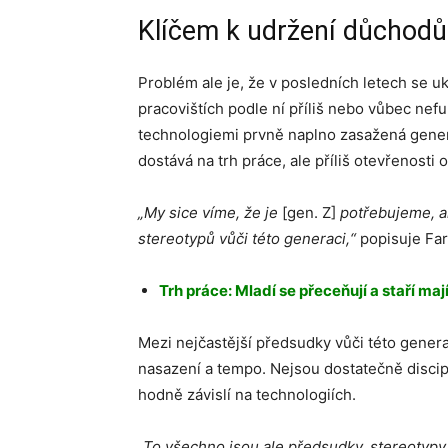
Klíčem k udržení důchodů
Problém ale je, že v posledních letech se 
pracovištích podle ní příliš nebo vůbec nef
technologiemi prvně naplno zasažená genera
dostává na trh práce, ale příliš otevřenosti 
„My sice víme, že je
[gen. Z]
potřebujeme, al
stereotypů vůči této generaci,“
popisuje Far
Trh práce: Mladí se přeceňují a staří ma
Mezi nejčastější předsudky vůči této generaci
nasazení a tempo. Nejsou dostatečně discipl
hodně závislí na technologiích.
„To všechno jsou ale předsudky, stereotypy,