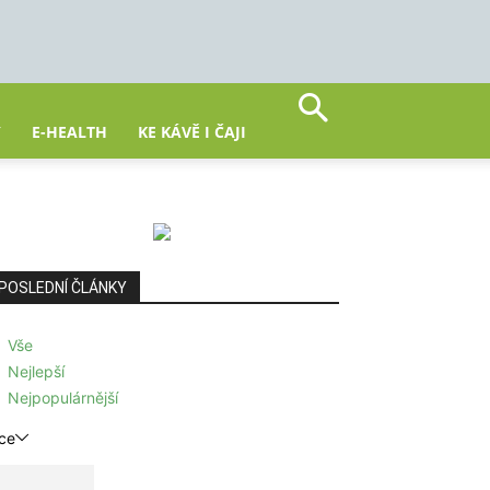
Y
E-HEALTH
KE KÁVĚ I ČAJI
POSLEDNÍ ČLÁNKY
Vše
Nejlepší
Nejpopulárnější
ce