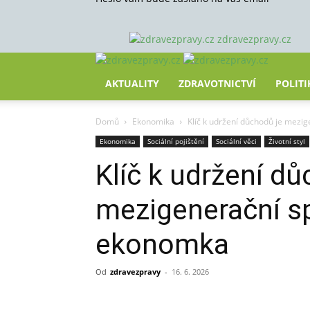
zdravezpravy.cz
AKTUALITY
ZDRAVOTNICTVÍ
POLITI
Domů
Ekonomika
Klíč k udržení důchodů je mezi
Ekonomika
Sociální pojištění
Sociální věci
Životní styl
Klíč k udržení dů
mezigenerační sp
ekonomka
Od
zdravezpravy
-
16. 6. 2026
Sdílet