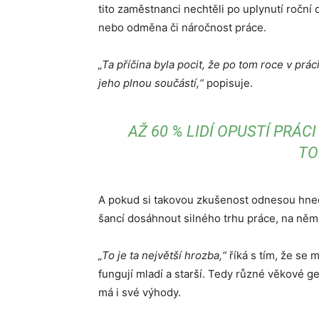
tito zaměstnanci nechtěli po uplynutí roční
nebo odměna či náročnost práce.
„Ta příčina byla pocit, že po tom roce v prác
jeho plnou součástí,“
popisuje.
AŽ 60 % LIDÍ OPUSTÍ PRÁC
TO
A pokud si takovou zkušenost odnesou hned 
šancí dosáhnout silného trhu práce, na ně
„To je ta největší hrozba,“
říká s tím, že se 
fungují mladí a starší. Tedy různé věkové g
má i své výhody.