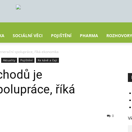
KA
SOCIÁLNÍ VĚCI
POJIŠTĚNÍ
PHARMA
ROZHOVOR
generační spolupráce, říká ekonomka
Aktuality
Pojištění
Ke kávě a čaji
chodů je
olupráce, říká
0
Ví