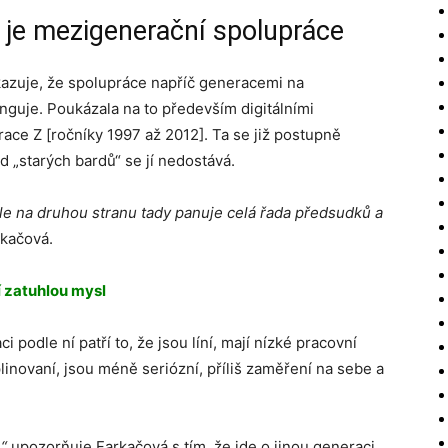
 je mezigenerační spolupráce
ukazuje, že spolupráce napříč generacemi na
unguje. Poukázala na to především digitálními
ce Z [ročníky 1997 až 2012]. Ta se již postupně
od „starých bardů“ se jí nedostává.
e na druhou stranu tady panuje celá řada předsudků a
kačová.
jí zatuhlou mysl
 podle ní patří to, že jsou líní, mají nízké pracovní
inovaní, jsou méně seriózní, příliš zaměření na sebe a
“
upozorňuje Farkačová s tím, že jde o jinou generaci,