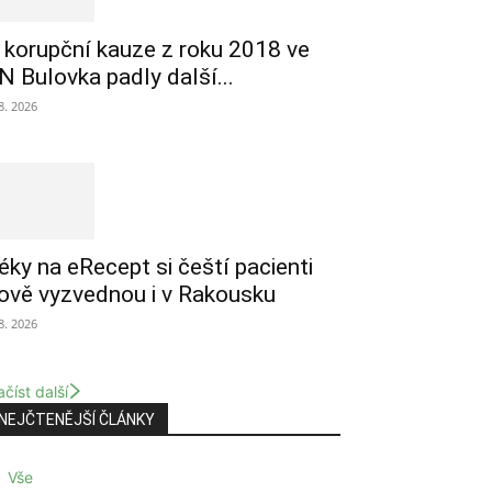
 korupční kauze z roku 2018 ve
N Bulovka padly další...
 8. 2026
éky na eRecept si čeští pacienti
ově vyzvednou i v Rakousku
 8. 2026
číst další
NEJČTENĚJŠÍ ČLÁNKY
Vše