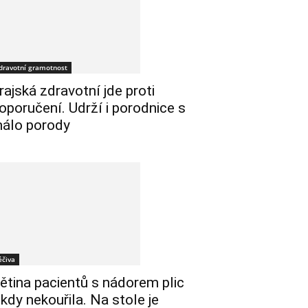
dravotní gramotnost
rajská zdravotní jde proti
oporučení. Udrží i porodnice s
álo porody
éčiva
ětina pacientů s nádorem plic
ikdy nekouřila. Na stole je