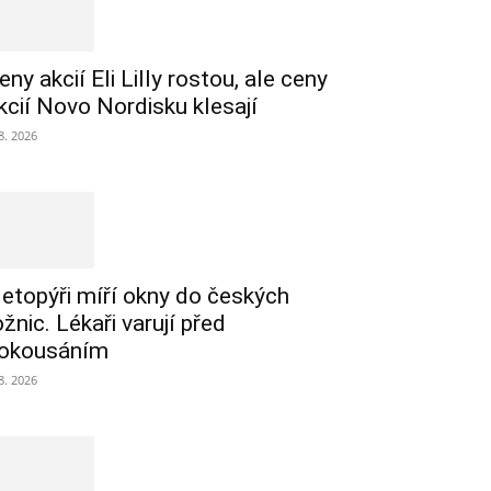
eny akcií Eli Lilly rostou, ale ceny
kcií Novo Nordisku klesají
 8. 2026
etopýři míří okny do českých
ožnic. Lékaři varují před
okousáním
 8. 2026