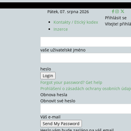
Pátek, 07. srpna 2026
Přihlásit se
Kontakty / Etický kodex
Vítejte! přihl
Inzerce
vaše uživatelské jméno
heslo
Forgot your password? Get help
Prohlášení o zásadách ochrany osobních údaj
Obnova hesla
Obnovit své heslo
Váš e-mail
Heslo vám bude zasláno na váš email