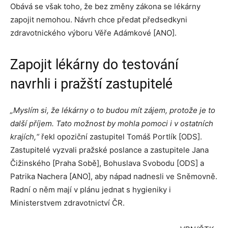
Obává se však toho, že bez změny zákona se lékárny
zapojit nemohou. Návrh chce předat předsedkyni
zdravotnického výboru Věře Adámkové [ANO].
Zapojit lékárny do testování
navrhli i pražští zastupitelé
„Myslím si, že lékárny o to budou mít zájem, protože je to
další příjem. Tato možnost by mohla pomoci i v ostatních
krajích,“
řekl opoziční zastupitel Tomáš Portlík [ODS].
Zastupitelé vyzvali pražské poslance a zastupitele Jana
Čižinského [Praha Sobě], Bohuslava Svobodu [ODS] a
Patrika Nachera [ANO], aby nápad nadnesli ve Sněmovně.
Radní o něm mají v plánu jednat s hygieniky i
Ministerstvem zdravotnictví ČR.