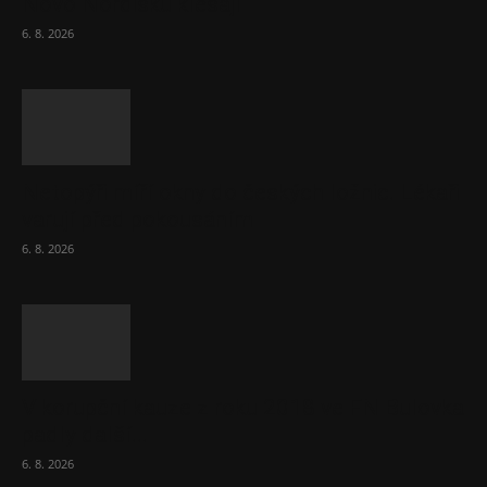
Novo Nordisku klesají
6. 8. 2026
Netopýři míří okny do českých ložnic. Lékaři
varují před pokousáním
6. 8. 2026
V korupční kauze z roku 2018 ve FN Bulovka
padly další...
6. 8. 2026