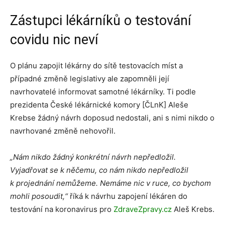
Zástupci lékárníků o testování
covidu nic neví
O plánu zapojit lékárny do sítě testovacích míst a
případné změně legislativy ale zapomněli její
navrhovatelé informovat samotné lékárníky. Ti podle
prezidenta České lékárnické komory [ČLnK] Aleše
Krebse žádný návrh doposud nedostali, ani s nimi nikdo o
navrhované změně nehovořil.
„Nám nikdo žádný konkrétní návrh nepředložil.
Vyjadřovat se k něčemu, co nám nikdo nepředložil
k projednání nemůžeme. Nemáme nic v ruce, co bychom
mohli posoudit,“
říká k návrhu zapojení lékáren do
testování na koronavirus pro
ZdraveZpravy.cz
Aleš Krebs.