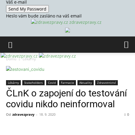
Váš e-mail
Heslo vám bude zasláno na váš email
zdravezpravy.cz
Domů
Lékárny
Lékárny
Stakeholders
Covid
Farmacie
Aktuality
Zdravotnictví
ČLnK o zapojení do testování
covidu nikdo neinformoval
Od
zdravezpravy
-
18. 9. 2020
0