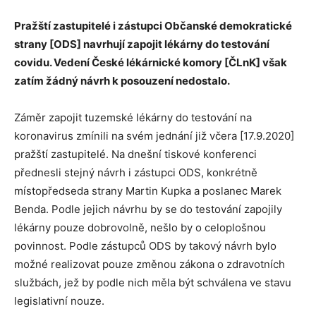
Pražští zastupitelé i zástupci Občanské demokratické
strany [ODS] navrhují zapojit lékárny do testování
covidu. Vedení České lékárnické komory [ČLnK] však
zatím žádný návrh k posouzení nedostalo.
Záměr zapojit tuzemské lékárny do testování na
koronavirus zmínili na svém jednání již včera [17.9.2020]
pražští zastupitelé. Na dnešní tiskové konferenci
přednesli stejný návrh i zástupci ODS, konkrétně
místopředseda strany Martin Kupka a poslanec Marek
Benda. Podle jejich návrhu by se do testování zapojily
lékárny pouze dobrovolně, nešlo by o celoplošnou
povinnost. Podle zástupců ODS by takový návrh bylo
možné realizovat pouze změnou zákona o zdravotních
službách, jež by podle nich měla být schválena ve stavu
legislativní nouze.