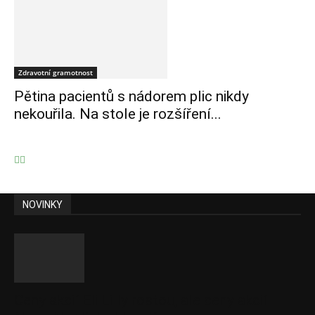
Zdravotní gramotnost
Pětina pacientů s nádorem plic nikdy
nekouřila. Na stole je rozšíření...
NOVINKY
Ceny akcií Eli Lilly rostou, ale ceny akcií