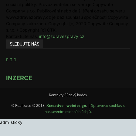
sociální politiky. Provozovatelem serveru je Copywrite
Company s.r.o. Publikování nebo další šíření obsahu serveru
www.zdravezpravy.cz je bez souhlasu společnosti Copywrite
Company zakázáno. Copyright [c] 2020 Copywrite Company
s.r.o. / Copyright [c] ČTK.
Kontaktujte nás:
info@zdravezpravy.cz
SLEDUJTE NÁS
INZERCE
Kontakty / Etický kodex
© Realizace © 2018,
Xcreative - webdesign
. |
Spravovat souhlas s
nastavením osobních údajů
.
adm_sticky