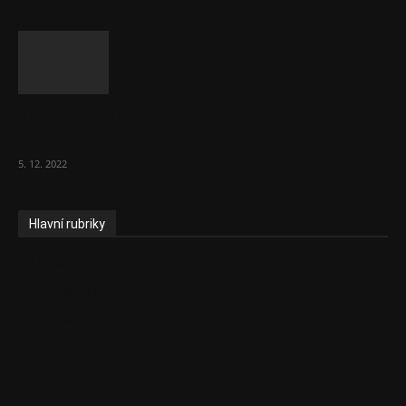
To, co se stalo ve stomatologii, je šílená
ostuda, říká Milan...
5. 12. 2022
Hlavní rubriky
Aktuality
Zdravotnictví
Politika
Sociální věci
Pojištění
Pharma