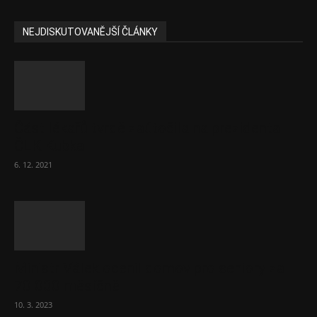
NEJDISKUTOVANĚJŠÍ ČLÁNKY
Část lékařů tvrdě zaútočila na prezidenta
ČLK Kubka
6. 12. 2021
Ministr Válek ocenil domov pro seniory za
70 000 měsíčně
10. 3. 2023