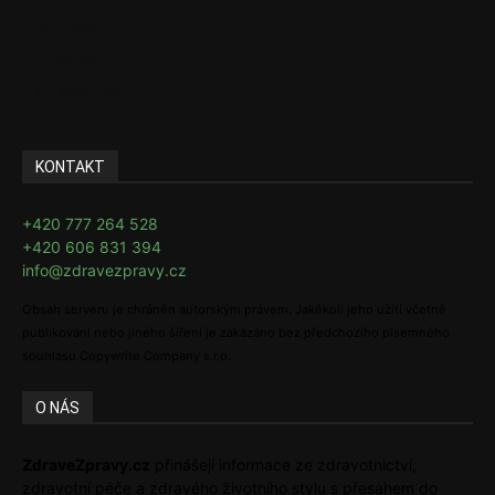
Rozhovory
E-Health
Ke kávě i čaji
KONTAKT
+420 777 264 528
+420 606 831 394
info@zdravezpravy.cz
Obsah serveru je chráněn autorským právem. Jakékoli jeho užití včetně
publikování nebo jiného šíření je zakázáno bez předchozího písemného
souhlasu Copywrite Company s.r.o.
O NÁS
ZdraveZpravy.cz
přinášejí informace ze zdravotnictví,
zdravotní péče a zdravého životního stylu s přesahem do