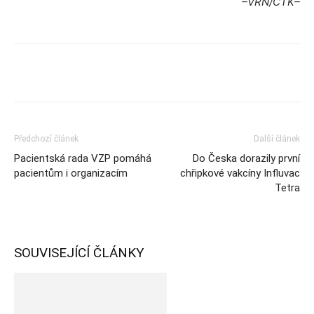
–VRN/ČTK–
Předchozí článek
Další článek
Pacientská rada VZP pomáhá
Do Česka dorazily první
pacientům i organizacím
chřipkové vakcíny Influvac
Tetra
SOUVISEJÍCÍ ČLÁNKY