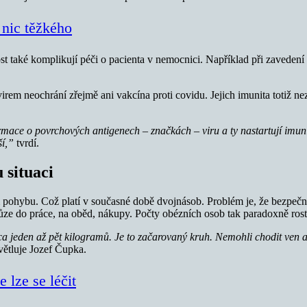
 nic těžkého
 také komplikují péči o pacienta v nemocnici. Například při zavedení 
navirem neochrání zřejmě ani vakcína proti covidu. Jejich imunita tot
ace o povrchových antigenech – značkách – viru a ty nastartují imunitní
ší,”
tvrdí.
 situaci
pohybu. Což platí v současné době dvojnásob. Problém je, že bezpečnost
ůze do práce, na oběd, nákupy. Počty obézních osob tak paradoxně ros
a jeden až pět kilogramů. Je to začarovaný kruh. Nemohli chodit ven a s
větluje Jozef Čupka.
 lze se léčit