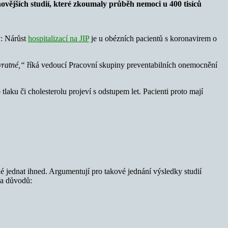
ovějších studií, které zkoumaly
průběh nemoci u 400 tisíců
y: Nárůst
hospitalizací na JIP
je u obézních pacientů s koronavirem o
vratné,“
říká vedoucí Pracovní skupiny preventabilních onemocnění
aku či cholesterolu projeví s odstupem let. Pacienti proto mají
 jednat ihned. Argumentují pro takové jednání výsledky studií
ka důvodů: