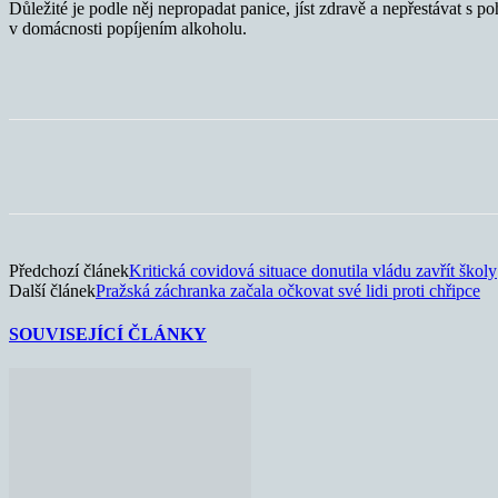
Důležité je podle něj nepropadat panice, jíst zdravě a nepřestávat s po
v domácnosti popíjením alkoholu.
Sdílet
Předchozí článek
Kritická covidová situace donutila vládu zavřít školy
Další článek
Pražská záchranka začala očkovat své lidi proti chřipce
SOUVISEJÍCÍ ČLÁNKY