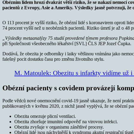
Obézním lidem hrozí dvakrát větší riziko, že se nakazí nemocí co
pacientů z Evropy,
Asie a Ameriky. Výsledky jasně potvrzují, že 
O 113 procent je vyšší riziko, že obézní lidé s koronavirem oproti lide
74 procent vyšší než u neobézních pacientů. Riziko úmrtí je až o 48 
„Výsledky metaanalýzy 75 studií provedené týmem profesora Popkina z
při Společnosti všeobecného lékařství [SVL] ČLS JEP Jozef Čupka.
Dodává, že obezita je odborníky i laiky většinou vnímána jako nemoc,
falešný pocit dostatku času pro změnu životního stylu.
M. Matoulek: Obezitu s infarkty vidíme už i 
Obézní pacienty s covidem provázejí komp
Podle vědců nové onemocnění covid-19 jasně ukazuje, že není praktic
publikovaných v květnu 2020, z nichž jasně vyplývá, že se obézní pac
Obezita omezuje plicní ventilaci.
Obezita zhoršuje imunitní odpověď na virovou infekci.
Obezita zvyšuje v organismu zánětlivé procesy.
Obézní lidé jsou náchylnější k syndromu akutní respirační tísně