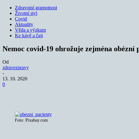
Zdravotní gramotnost
Životní styl
Covid
Aktuality
Věda a výzkum
Ke kávě a čaji
Nemoc covid-19 ohrožuje zejména obézní 
Od
zdravezpravy
-
13. 10. 2020
0
Sdílet
Foto: Pixabay.com