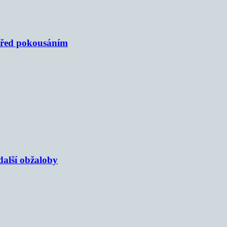
 před pokousáním
alší obžaloby