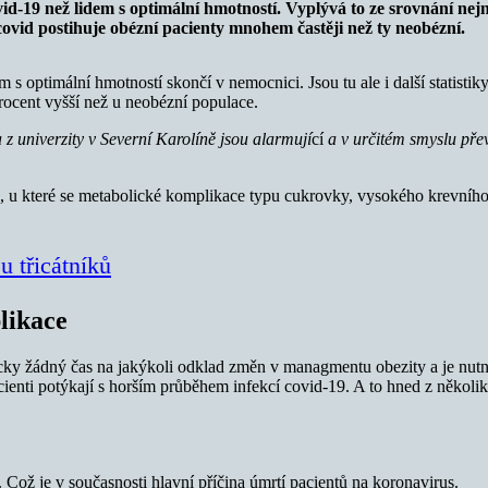
vid-19 než lidem s optimální hmotností. Vyplývá to ze srovnání nejn
covid postihuje obézní pacienty mnohem častěji než ty neobézní.
m s optimální hmotností skončí v nemocnici. Jsou tu ale i další statistik
procent vyšší než u neobézní populace.
 univerzity v Severní Karolíně jsou alarmují
cí
a v určitém smyslu pře
 u které se metabolické komplikace typu cukrovky, vysokého krevního tl
u třicátníků
likace
ky žádný čas na jakýkoli odklad změn v managmentu obezity a je nutné
ienti potýkají s horším průběhem infekcí covid-19. A to hned z několi
. Což je v současnosti hlavní příčina úmrtí pacientů na koronavirus.