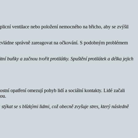
plicní ventilace nebo položení nemocného na břicho, aby se zvýšil
iž nezvládne správně zareagovat na očkování. S podobným problémem
 buňky a začnou tvořit protilátky. Spuštění protilátek a délka jejich
ní opatření omezují pohyb lidí a sociální kontakty. Lidé začali
tou.
týkat se s blízkými lidmi, což obecně zvyšuje stres, který následně