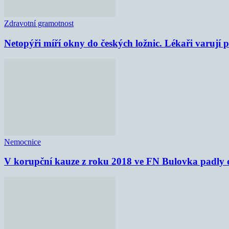
Zdravotní gramotnost
Netopýři míří okny do českých ložnic. Lékaři varují
Nemocnice
V korupční kauze z roku 2018 ve FN Bulovka padly d