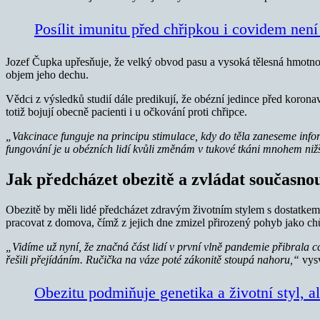
Posílit imunitu před chřipkou i covidem není
Jozef Čupka upřesňuje, že velký obvod pasu a vysoká tělesná hmotnost
objem jeho dechu.
Vědci z výsledků studií dále predikují, že obézní jedince před koro
totiž bojují obecně pacienti i u očkování proti chřipce.
„Vakcinace funguje na principu stimulace, kdy do těla zaneseme inform
fungování je u obézních lidí kvůli změnám v tukové tkáni mnohem niž
Jak předcházet obezitě a zvládat současnou
Obezitě by měli lidé předcházet zdravým životním stylem s dostatkem 
pracovat z domova, čímž z jejich dne zmizel přirozený pohyb jako ch
„Vidíme už nyní, že značná část lidí v první vlně pandemie přibrala cc
řešili přejídáním. Ručička na váze poté zákonitě stoupá nahoru,“
vys
Obezitu podmiňuje genetika a životní styl, ale