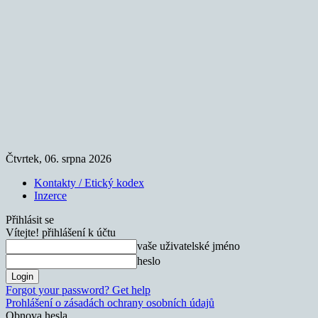
Čtvrtek, 06. srpna 2026
Kontakty / Etický kodex
Inzerce
Přihlásit se
Vítejte! přihlášení k účtu
vaše uživatelské jméno
heslo
Forgot your password? Get help
Prohlášení o zásadách ochrany osobních údajů
Obnova hesla