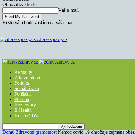
Obnovit své heslo
Váš e-mail
Heslo vám bude zasláno na váš email
zdravezpravy.cz
Aktuality
Zdravotnictví
Politika
Sociální věci
Pojištění
Pharma
Rozhovory
E-Health
Ke kávě i čaji
Domů
Zdravotní gramotnost
Nemoc covid-19 ohrožuje zejména obézn