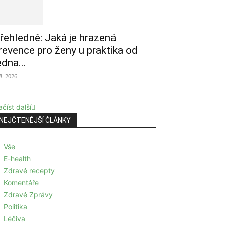
řehledně: Jaká je hrazená
revence pro ženy u praktika od
edna...
 8. 2026
číst další
NEJČTENĚJŠÍ ČLÁNKY
Vše
E-health
Zdravé recepty
Komentáře
Zdravé Zprávy
Politika
Léčiva