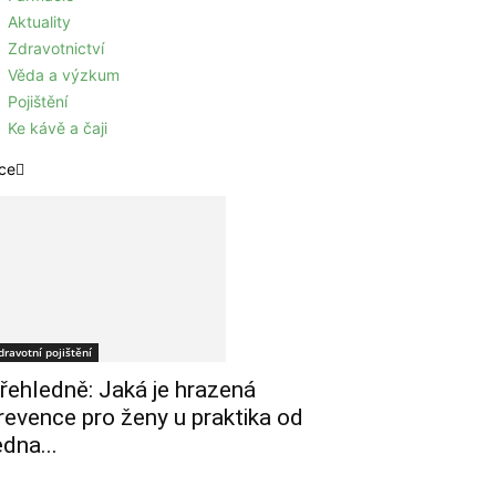
Aktuality
Zdravotnictví
Věda a výzkum
Pojištění
Ke kávě a čaji
ce
dravotní pojištění
řehledně: Jaká je hrazená
revence pro ženy u praktika od
edna...