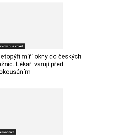
čkování a covid
etopýři míří okny do českých
ožnic. Lékaři varují před
okousáním
emocnice