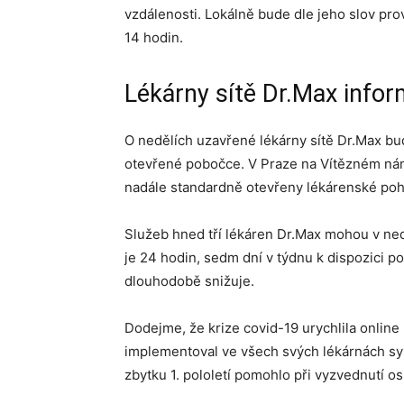
vzdálenosti. Lokálně bude dle jeho slov pro
14 hodin.
Lékárny sítě Dr.Max infor
O nedělích uzavřené lékárny sítě Dr.Max bu
otevřené pobočce. V Praze na Vítězném náměs
nadále standardně otevřeny lékárenské poh
Služeb hned tří lékáren Dr.Max mohou v ned
je 24 hodin, sedm dní v týdnu k dispozici p
dlouhodobě snižuje.
Dodejme, že krize covid-19 urychlila online 
implementoval ve všech svých lékárnách sys
zbytku 1. pololetí pomohlo při vyzvednutí o