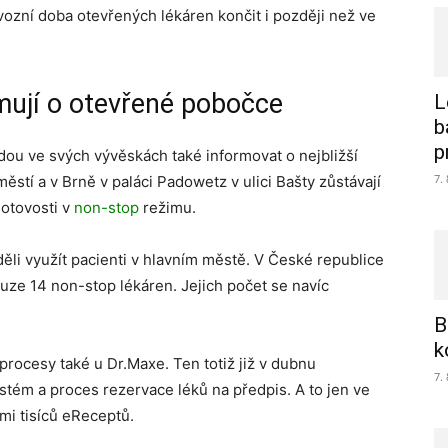
vozní doba otevřených lékáren končit i později než ve
mují o otevřené pobočce
L
b
p
dou ve svých vývěskách také informovat o nejbližší
7.
tí a v Brně v paláci Padowetz v ulici Bašty zůstávají
otovosti v
non-stop
režimu.
ěli využít pacienti v hlavním městě. V České republice
ouze 14 non-stop lékáren. Jejich počet se navíc
B
k
procesy také u Dr.Maxe. Ten totiž již v dubnu
7.
tém a proces rezervace léků na předpis. A to jen ve
smi tisíců eReceptů.