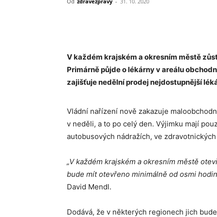
Od
zdravezpravy
-
31. 10. 2020
Sdílet
V každém krajském a okresním městě zůstá
Primárně půjde o lékárny v areálu obchodní
zajišťuje nedělní prodej nejdostupnější lé
Vládní nařízení nově zakazuje maloobchodn
v neděli, a to po celý den. Výjimku mají pou
autobusových nádražích, ve zdravotnických 
„V každém krajském a okresním městě otevř
bude mít otevřeno minimálně od osmi hodin
David Mendl.
Dodává, že v některých regionech jich bude 