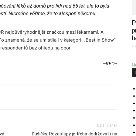
ování léků až domů pro lidi nad 65 let, ale to byla
tí. Nicméně věříme, že to alespoň někomu
P
p
 ČR nejdůvěryhodnější značkou mezi lékárnami. A
l
 znamená, že se umístila i v kategorii „Best in Show“,
7.
 respondentů bez ohledu na obor.
–
RED
–
Na
Další článek
ává
Dušičky: Rozestupy je třeba dodržovat i na