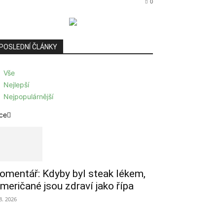
0
POSLEDNÍ ČLÁNKY
Vše
Nejlepší
Nejpopulárnější
ce
omentář: Kdyby byl steak lékem,
meričané jsou zdraví jako řípa
 8. 2026