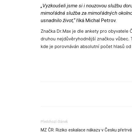
„Vyzkoušeli jsme si i nouzovou službu doruč
mimořádná služba za mimořádných okolnos
usnadnilo život,“
říká Michal Petrov.
Značka Dr.Max je dle ankety pro obyvatele
druhou nejdůvěryhodnější značkou vůbec. To
kde je porovnáván absolutní počet hlasů od
Sdílet
Předchozí článek
MZ ČR: Riziko eskalace nákazy v Česku přetrv