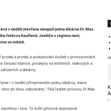
vá v neděli otevřena alespoň jedna lékárna Dr. Max.
ho řetězce Kaufland. Jestliže v regionu není,
kárna ve městě.
í prodej a prodej a poskytování služeb v provozovnách
Ví
ze čerpací stanice, prodejny na letištních, vlakových a
zařízeních a lékárny.
eme i v neděli přinejmenším jednu lékárnu, která
K
 ráno do dvou odpoledne,“
říká ředitel provozu Dr.Max
A
8.
otevřeno i více. To kvůli příznivé dojezdové