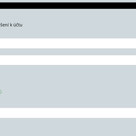
ášení k účtu
ů