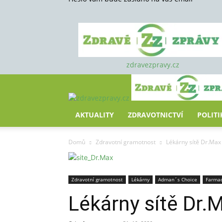
zdravezpravy.cz
AKTUALITY
ZDRAVOTNICTVÍ
POLITI
Domů
Zdravotní gramotnost
Lékárny sítě Dr.Max 
Zdravotní gramotnost
Lékárny
Adman´s Choice
Farmac
Lékárny sítě Dr.M