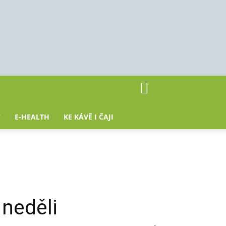
Y
E-HEALTH
KE KÁVĚ I ČAJI
 neděli