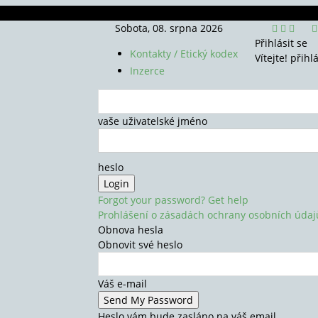
Sobota, 08. srpna 2026
Přihlásit se
Kontakty / Etický kodex
Vítejte! přihl
Inzerce
vaše uživatelské jméno
heslo
Forgot your password? Get help
Prohlášení o zásadách ochrany osobních údaj
Obnova hesla
Obnovit své heslo
Váš e-mail
Heslo vám bude zasláno na váš email