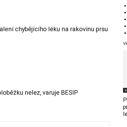
alení chybějícího léku na rakovinu prsu
Ví
Z
oloběžku nelez, varuje BESIP
P
p
l