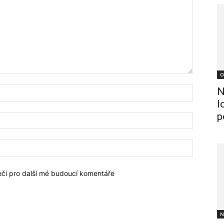
O
N
l
p
žeči pro další mé budoucí komentáře
N