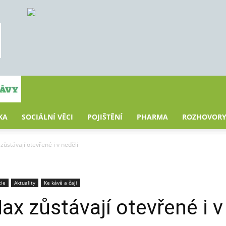
KA
SOCIÁLNÍ VĚCI
POJIŠTĚNÍ
PHARMA
ROZHOVOR
zůstávají otevřené i v neděli
ie
Aktuality
Ke kávě a čaji
ax zůstávají otevřené i v