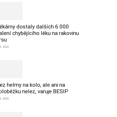
ékárny dostaly dalších 6 000
alení chybějícího léku na rakovinu
rsu
 8. 2026
ez helmy na kolo, ale ani na
oloběžku nelez, varuje BESIP
 8. 2026