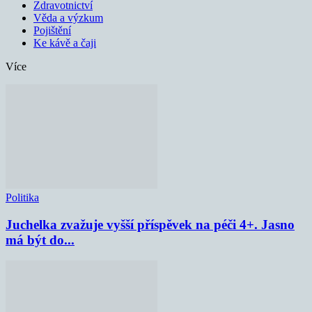
Zdravotnictví
Věda a výzkum
Pojištění
Ke kávě a čaji
Více
Politika
Juchelka zvažuje vyšší příspěvek na péči 4+. Jasno
má být do...