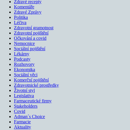
Zdravé recepty
Komentáře
Zdravé Zprávy
Politika
Léčiva
Zdravotní gramotnost
Zdravotní pojištění
Očkování a covid
Nemocnice
Sociální pojištění
Lékárny
Podcasty
Rozhovory
Ekonomika
Sociální věci
Komerční pojištění
Zdravotnické prostředky
Životní styl
Legislativa
Farmaceutické firmy
Stakeholders
Covid
Adman´s Choice
Farmacie
Aktuality