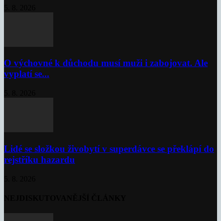
5. 8. 2026
O výchovné k důchodu musí muži i zabojovat. Ale
vyplatí se...
5. 8. 2026
Lidé se složkou živobytí v superdávce se překlápí do
rejstříku hazardu
5. 8. 2026
NEJDISKUTOVANĚJŠÍ ČLÁNKY