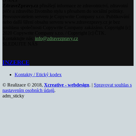
O NÁS
ZdraveZpravy.cz
přinášejí informace ze zdravotnictví, zdravotní
péče a zdravého životního stylu s přesahem do sociální politiky.
Provozovatelem serveru je Copywrite Company s.r.o. Publikování
nebo další šíření obsahu serveru www.zdravezpravy.cz je bez
souhlasu společnosti Copywrite Company zakázáno. Copyright [c]
2020 Copywrite Company s.r.o. / Copyright [c] ČTK.
Kontaktujte nás:
info@zdravezpravy.cz
SLEDUJTE NÁS
INZERCE
Kontakty / Etický kodex
© Realizace © 2018,
Xcreative - webdesign
. |
Spravovat souhlas s
nastavením osobních údajů
.
adm_sticky