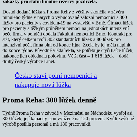
zakázky pro státní hmotné rezervy pozdržela.
Dosud dodaná lůžka z Proma Rehy z většiny skončila v závěru
minulého týdne v narychlo vybudované záložní nemocnici s 300
lůžky pro pacienty s covidem-19 na výstavišti v Brně. Čtrnáct lůžek
pro pacienty s těžkým průběhem nemoci na jednotkách intenzivní
péče firma v pondělí dodala Fakultní nemocnici Brno. Kontrakt pro
stát, který celkem tvoří 302 standardních lůžek a 80 lůžek pro
intenzivní péči, firma plní od konce října. Zcela by jej měla naplnit
do konce týdne. Původně vláda řekla, že potřebuje čtyři tisíce lůžek,
nakonec jich objednala polovinu. Větší část – 1 618 lůžek − dodá
druhý český výrobce Linet.
Česko staví polní nemocnici a
nakupuje nová lůžka
Proma Reha: 300 lůžek denně
Týdně Proma Reha v závodě v Meziměstí na Náchodsku vyrábí asi
300 lůžek, její kapacity jsou vytížené na 120 procent. Kvůli zvýšené
výrobě posílila personál a má 180 pracovníků.