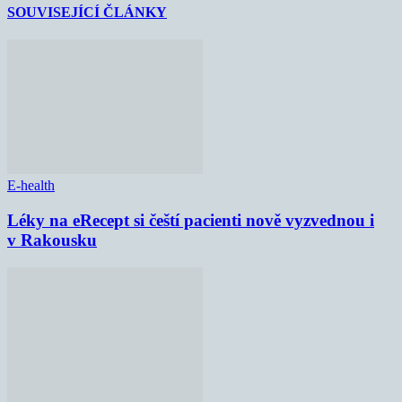
SOUVISEJÍCÍ ČLÁNKY
E-health
Léky na eRecept si čeští pacienti nově vyzvednou i
v Rakousku