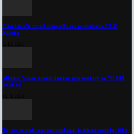
Část lékařů tvrdě zaútočila na prezidenta ČLK
Kubka
6. 12. 2021
Ministr Válek ocenil domov pro seniory za 70 000
měsíčně
10. 3. 2023
To, co se stalo ve stomatologii, je šílená ostuda, říká