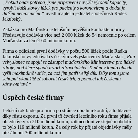
„Pokud bude potřeba, jsme připraveni navýšit výrobní kapacity,
vyrobit další stovky lůžek pro pacienty s koronavirem a dodat je
dalším nemocnicím,“
uvedl majitel a jednatel společnosti Radek
Jakubský.
Zakázka pro Maďarsko je letošním největším kontraktem firmy.
Představuje dodávku více než 2 000 lůžek do 54 nemocnic po celém
Maďarsku za téměř 60 milionů korun.
Firma o odložení první dodávky v počtu 500 lůžek podle Radka
Jakubského vyjednávala s českým velvyslancem v Maďarsku:
„Pan
velvyslanec se spojil se zástupci maďarského Ministerstva pro lidské
zdroje, pod které spadá rezort zdravotnictví. Ti nám v tomto ohledu
vyšli maximálně vstříc, za což jim patří velký dík. Díky tomu jsme
schopni okamžitě zásobovat český trh, a pomoci tak českému
zdravotnictví.“
Úspěch české firmy
Letošní rok bude pro firmu po stránce obratu rekordní, a to hlavně
díky růstu exportu. Za první tři čtvrtletí letošního roku firma přijala
objednávky za 210 milionů korun, zatímco loni ve stejném období
to bylo 119 milionů korun. Za celý rok by přijaté objednávky měly
přesáhnout 300 milionů korun.