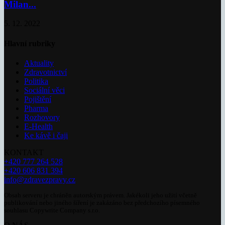
Milan...
5. 12. 2022
Hlavní rubriky
Aktuality
Zdravotnictví
Politika
Sociální věci
Pojištění
Pharma
Rozhovory
E-Health
Ke kávě i čaji
KONTAKT
+420 777 264 528
+420 606 831 394
info@zdravezpravy.cz
Obsah serveru je chráněn autorským právem. Jakékoli jeho užití včetně
publikování nebo jiného šíření je zakázáno bez předchozího písemného
souhlasu Copywrite Company s.r.o.