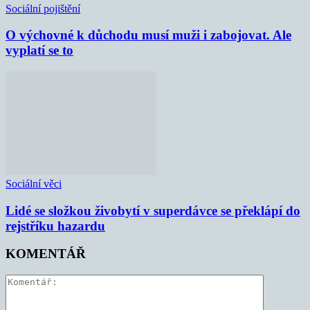
Sociální pojištění
O výchovné k důchodu musí muži i zabojovat. Ale
vyplatí se to
Sociální věci
Lidé se složkou živobytí v superdávce se překlápí do
rejstříku hazardu
KOMENTÁŘ