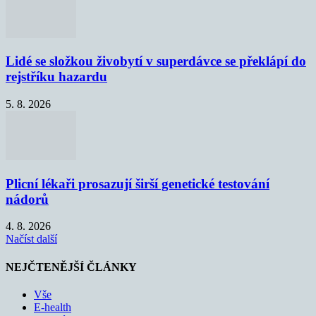
Lidé se složkou živobytí v superdávce se překlápí do
rejstříku hazardu
5. 8. 2026
Plicní lékaři prosazují širší genetické testování
nádorů
4. 8. 2026
Načíst další
NEJČTENĚJŠÍ ČLÁNKY
Vše
E-health