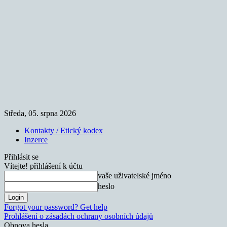
Středa, 05. srpna 2026
Kontakty / Etický kodex
Inzerce
Přihlásit se
Vítejte! přihlášení k účtu
vaše uživatelské jméno
heslo
Forgot your password? Get help
Prohlášení o zásadách ochrany osobních údajů
Obnova hesla