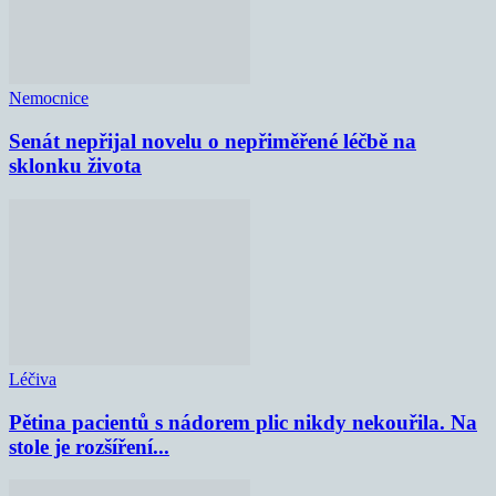
Nemocnice
Senát nepřijal novelu o nepřiměřené léčbě na
sklonku života
Léčiva
Pětina pacientů s nádorem plic nikdy nekouřila. Na
stole je rozšíření...