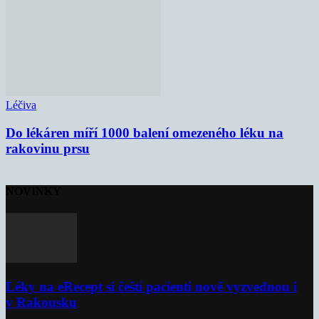
Léčiva
Do lékáren míří 1000 balení omezeného léku na
rakovinu prsu
NOVINKY
Léky na eRecept si čeští pacienti nově vyzvednou i
v Rakousku