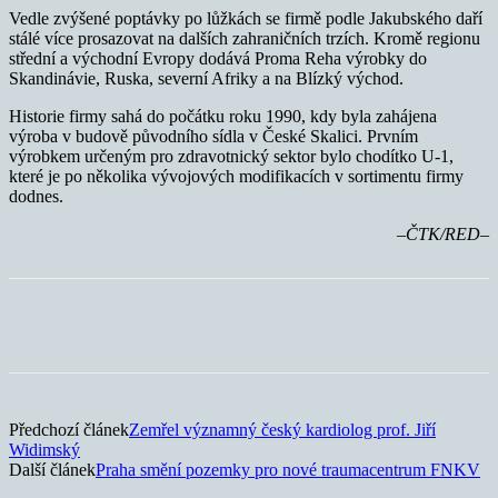
Vedle zvýšené poptávky po lůžkách se firmě podle Jakubského daří
stálé více prosazovat na dalších zahraničních trzích. Kromě regionu
střední a východní Evropy dodává Proma Reha výrobky do
Skandinávie, Ruska, severní Afriky a na Blízký východ.
Historie firmy sahá do počátku roku 1990, kdy byla zahájena
výroba v budově původního sídla v České Skalici. Prvním
výrobkem určeným pro zdravotnický sektor bylo chodítko U-1,
které je po několika vývojových modifikacích v sortimentu firmy
dodnes.
–ČTK/RED–
Předchozí článek
Zemřel významný český kardiolog prof. Jiří
Widimský
Další článek
Praha smění pozemky pro nové traumacentrum FNKV