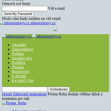
Obnovit své heslo
Váš e-mail
Heslo vám bude zasláno na váš email
zdravezpravy.cz
Aktuality
Zdravotnictví
Politika
Sociální věci
Pojištění
Pharma
Rozhovory
E-Health
Ke kávě i čaji
Domů
Zdravotní gramotnost
Proma Reha dodala většinu lůžek z
kontraktu pro stát