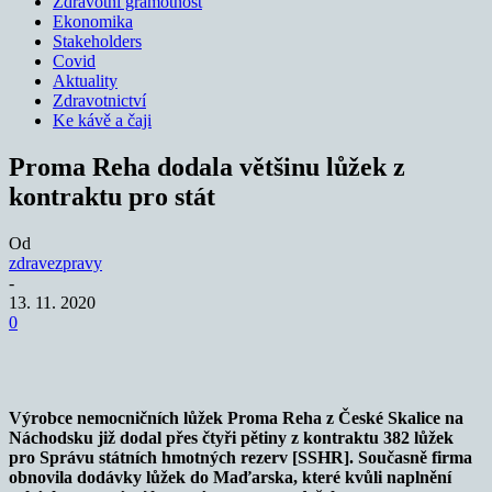
Zdravotní gramotnost
Ekonomika
Stakeholders
Covid
Aktuality
Zdravotnictví
Ke kávě a čaji
Proma Reha dodala většinu lůžek z
kontraktu pro stát
Od
zdravezpravy
-
13. 11. 2020
0
Výrobce nemocničních lůžek Proma Reha z České Skalice na
Náchodsku již dodal přes čtyři pětiny z kontraktu 382 lůžek
pro Správu státních hmotných rezerv [SSHR]. Současně firma
obnovila dodávky lůžek do Maďarska, které kvůli naplnění