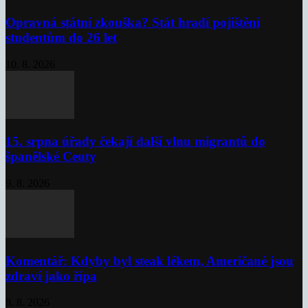
Opravná státní zkouška? Stát hradí pojištění
studentům do 26 let
10. 8. 2026
15. srpna úřady čekají další vlnu migrantů do
španělské Ceuty
9. 8. 2026
Komentář: Kdyby byl steak lékem, Američané jsou
zdraví jako řípa
8. 8. 2026