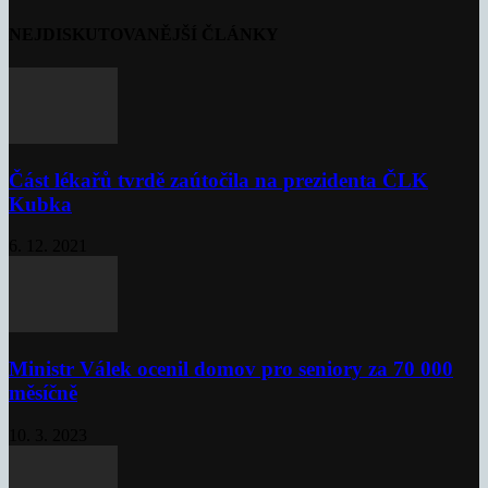
NEJDISKUTOVANĚJŠÍ ČLÁNKY
Část lékařů tvrdě zaútočila na prezidenta ČLK
Kubka
6. 12. 2021
Ministr Válek ocenil domov pro seniory za 70 000
měsíčně
10. 3. 2023