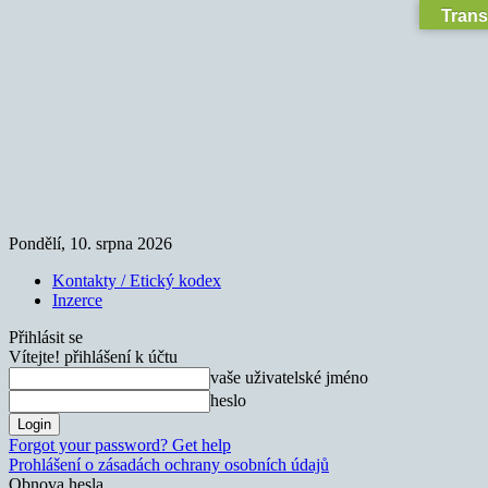
Trans
Pondělí, 10. srpna 2026
Kontakty / Etický kodex
Inzerce
Přihlásit se
Vítejte! přihlášení k účtu
vaše uživatelské jméno
heslo
Forgot your password? Get help
Prohlášení o zásadách ochrany osobních údajů
Obnova hesla