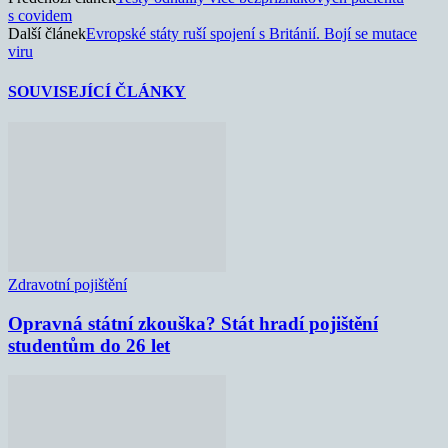
s covidem
Další článek
Evropské státy ruší spojení s Británií. Bojí se mutace
viru
SOUVISEJÍCÍ ČLÁNKY
Zdravotní pojištění
Opravná státní zkouška? Stát hradí pojištění
studentům do 26 let