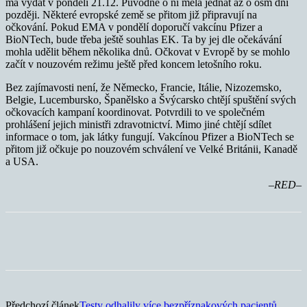
má vydat v pondělí 21.12. Původně o ní měla jednat až o osm dní
později. Některé evropské země se přitom již připravují na
očkování. Pokud EMA v pondělí doporučí vakcínu Pfizer a
BioNTech, bude třeba ještě souhlas EK. Ta by jej dle očekávání
mohla udělit během několika dnů. Očkovat v Evropě by se mohlo
začít v nouzovém režimu ještě před koncem letošního roku.
Bez zajímavosti není, že Německo, Francie, Itálie, Nizozemsko,
Belgie, Lucembursko, Španělsko a Švýcarsko chtějí spuštění svých
očkovacích kampaní koordinovat. Potvrdili to ve společném
prohlášení jejich ministři zdravotnictví. Mimo jiné chtějí sdílet
informace o tom, jak látky fungují. Vakcínou Pfizer a BioNTech se
přitom již očkuje po nouzovém schválení ve Velké Británii, Kanadě
a USA.
–RED–
Předchozí článek
Testy odhalily více bezpříznakových pacientů