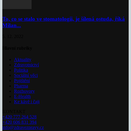
To, co se stalo ve stomatologii, je šílená ostuda, říká
Milan...
5. 12. 2022
Hlavní rubriky
Aktuality
Zdravotnictví
Politika
Sociální věci
Pojištění
Pharma
Rozhovory
E-Health
Ke kávě i čaji
KONTAKT
+420 777 264 528
+420 606 831 394
info@zdravezpravy.cz