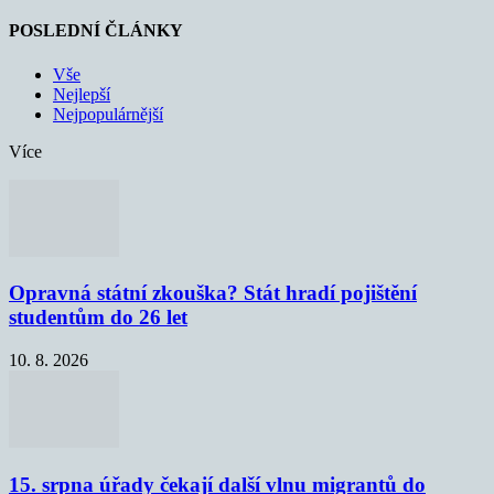
POSLEDNÍ ČLÁNKY
Vše
Nejlepší
Nejpopulárnější
Více
Opravná státní zkouška? Stát hradí pojištění
studentům do 26 let
10. 8. 2026
15. srpna úřady čekají další vlnu migrantů do