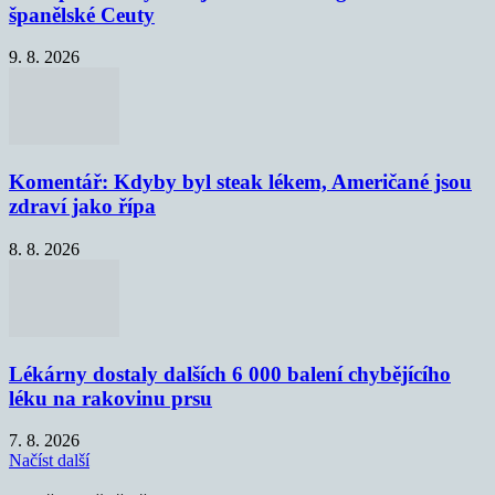
španělské Ceuty
9. 8. 2026
Komentář: Kdyby byl steak lékem, Američané jsou
zdraví jako řípa
8. 8. 2026
Lékárny dostaly dalších 6 000 balení chybějícího
léku na rakovinu prsu
7. 8. 2026
Načíst další