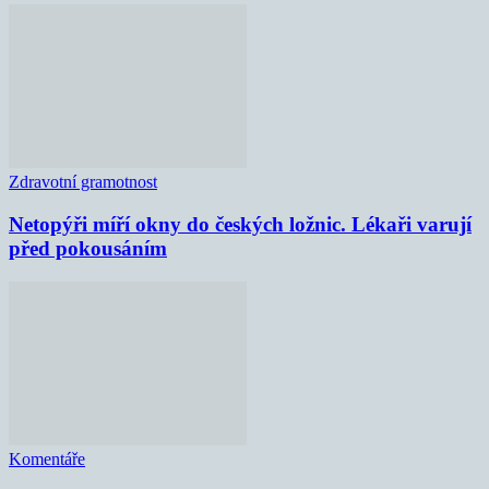
Zdravotní gramotnost
Netopýři míří okny do českých ložnic. Lékaři varují
před pokousáním
Komentáře