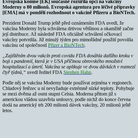
Evropská komise [EK] současně rozšířila opci na vakcíny
Moderny o 80 milionů. Evropská agentura pro léčivé přípravky
[EMA] má v pondělí rozhodnout o vakcíně Pfizeru a BioNTech.
Prezident Donald Trump ještě před oznámením FDA uvedl, že
vakcína Moderny byla schválena drtivou většinou a okamžitě začne
její distribuce. Až následně FDA oficiálně schválení očkovací
vakcíny potvrdila. Již minulý týden pro mimořádné použití povolila
vakcínu od společností
Pfizer a BioNTech
.
„Zajištěním dvou vakcín proti covidu FDA dosáhla dalšího kroku v
boji s pandemií, která je v USA příčinou obrovského množství
hospitalizací a úmrtí. Vakcína se aplikuje ve dvou dávkách v rozmezí
čtyř týdnů,“
uvedl ředitel FDA
Stephen Hahn
.
Podle něj se vakcína Moderny bude používat zejména v regionech.
Chladový řetězec u ní nevyžaduje extrémně nízké teploty. Pohybuje
se mezi dvěma až osmi stupni Celsia. Moderna přitom již s
americkou vládou uzavřela smlouvy, podle nichž do konce června
dodá na americký trh 200 milionů dávek vakcíny, 20 milionů ještě
letos.