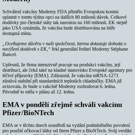
Schválení vakcíny Moderny FDA přimělo Evropskou komisi
uplatnit v tomto týdnu opci na dalších 80 milionů dávek. Celkové
dodávky pro členské státy tak narostou na 160 milionů. EK stejně
jako USA oznámila, že vakcína bude distribuována na hůře
dostupná místa.
„Oceňujeme důvěru v naši společnost, kterou dokazuje dohoda o
navýšení dodávek s EK,“
řekl generální ředitel Moderny Stéphane
Bancel.
Upřesnil, že firma intenzivně pracuje na produkci vakcíny, její
distribuci, ale čeká také na kladné stanovisko Evropské agentury pro
léčivé přípravky [EMA]. Zdůraznil, že vakcína mRNA-1273
zůstává stabilní při standardních teplotách chladničky. EMA již
avizovala, že bude o vakcíně Moderny rozhodovat 6. ledna.
Původně to měla v plánu až 12. ledna.
EMA v pondělí zřejmě schválí vakcínu
Pfizer/BioNTech
EMA se v těchto dnech soustředí na vydání podmíněného povolení
pro použití očkovací látky od firem Pfizer a BioNTech. Svůj verdikt