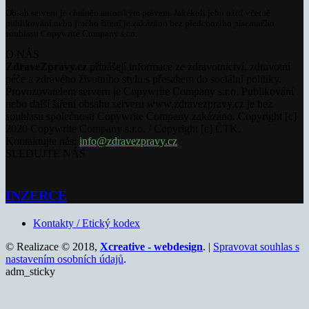
Obsah serveru je chráněn autorským právem. Jakékoli jeho užití včetně
publikování nebo jiného šíření je zakázáno bez předchozího písemného
souhlasu Copywrite Company s.r.o.
O NÁS
ZdraveZpravy.cz
přinášejí informace ze zdravotnictví, zdravotní
péče a zdravého životního stylu s přesahem do sociální politiky.
Provozovatelem serveru je Copywrite Company s.r.o. Publikování
nebo další šíření obsahu serveru www.zdravezpravy.cz je bez
souhlasu společnosti Copywrite Company zakázáno. Copyright [c]
2020 Copywrite Company s.r.o. / Copyright [c] ČTK.
Kontaktujte nás:
info@zdravezpravy.cz
SLEDUJTE NÁS
INZERCE
Kontakty / Etický kodex
© Realizace © 2018,
Xcreative - webdesign
. |
Spravovat souhlas s
nastavením osobních údajů
.
adm_sticky