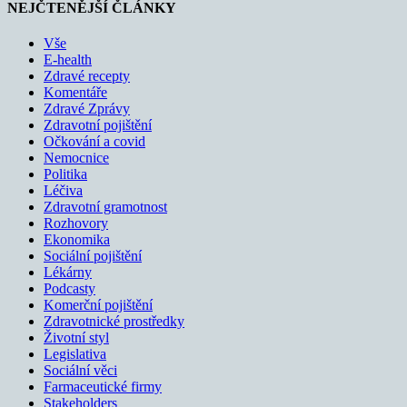
NEJČTENĚJŠÍ ČLÁNKY
Vše
E-health
Zdravé recepty
Komentáře
Zdravé Zprávy
Zdravotní pojištění
Očkování a covid
Nemocnice
Politika
Léčiva
Zdravotní gramotnost
Rozhovory
Ekonomika
Sociální pojištění
Lékárny
Podcasty
Komerční pojištění
Zdravotnické prostředky
Životní styl
Legislativa
Sociální věci
Farmaceutické firmy
Stakeholders