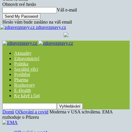
Obnovit své heslo
Váš e-mail
Heslo vám bude zasláno na váš email
zdravezpravy.cz
Aktuality
Zdravotnictví
Politika
Sociální věci
Pojištění
Pharma
Rozhovory
E-Health
Ke kávě i čaji
Domů
Očkování a covid
Moderna v USA schválena. EMA
rozhoduje o Pfizeru