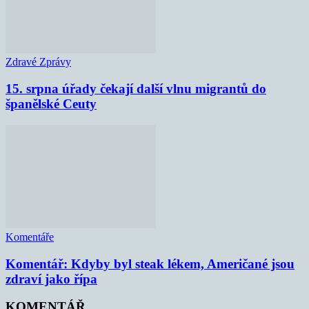
Zdravé Zprávy
15. srpna úřady čekají další vlnu migrantů do
španělské Ceuty
Komentáře
Komentář: Kdyby byl steak lékem, Američané jsou
zdraví jako řípa
KOMENTÁŘ