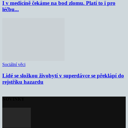
I v medicíně čekáme na bod zlomu. Platí to i pro
léčbu...
Sociální věci
Lidé se složkou živobytí v superdávce se překlápí do
rejstříku hazardu
NOVINKY