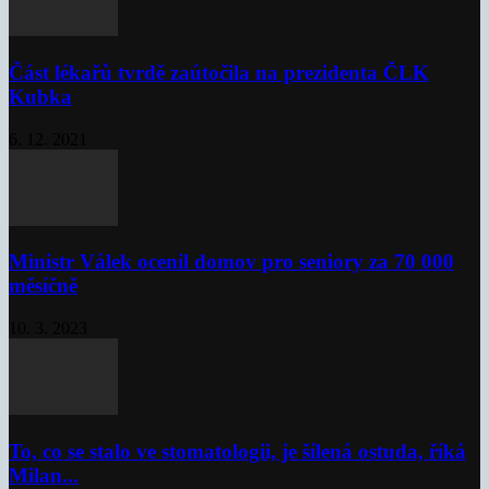
Část lékařů tvrdě zaútočila na prezidenta ČLK
Kubka
6. 12. 2021
Ministr Válek ocenil domov pro seniory za 70 000
měsíčně
10. 3. 2023
To, co se stalo ve stomatologii, je šílená ostuda, říká
Milan...