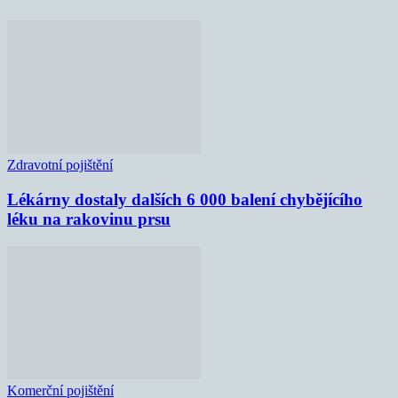
Zdravotní pojištění
Lékárny dostaly dalších 6 000 balení chybějícího
léku na rakovinu prsu
Komerční pojištění