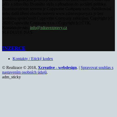
péče a zdravého životního stylu s přesahem do sociální politiky.
Provozovatelem serveru je Copywrite Company s.r.o. Publikování
nebo další šíření obsahu serveru www.zdravezpravy.cz je bez
souhlasu společnosti Copywrite Company zakázáno. Copyright [c]
2020 Copywrite Company s.r.o. / Copyright [c] ČTK.
Kontaktujte nás:
info@zdravezpravy.cz
SLEDUJTE NÁS
INZERCE
Kontakty / Etický kodex
© Realizace © 2018,
Xcreative - webdesign
. |
Spravovat souhlas s
nastavením osobních údajů
.
adm_sticky