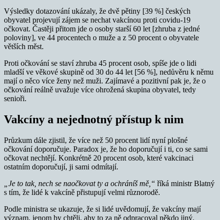
Výsledky dotazování ukázaly, že dvě pětiny [39 %] českých
obyvatel projevují zájem se nechat vakcínou proti covidu-19
očkovat. Častěji přitom jde o osoby starší 60 let [zhruba z jedné
poloviny], ve 44 procentech o muže a z 50 procent o obyvatele
větších měst.
Proti očkování se staví zhruba 45 procent osob, spíše jde o lidi
mladší ve věkové skupině od 30 do 44 let [56 %], nedůvěru k němu
mají o něco více ženy než muži. Zajímavé a pozitivní pak je, že o
očkování reálně uvažuje více ohrožená skupina obyvatel, tedy
senioři.
Vakcíny a nejednotný přístup k nim
Průzkum dále zjistil, že více než 50 procent lidí nyní plošné
očkování doporučuje. Paradox je, že ho doporučují i ti, co se sami
očkovat nechtějí. Konkrétně 20 procent osob, které vakcinaci
ostatním doporučují, ji sami odmítají.
„Je to tak, nech se naočkovat ty a ochráníš mě,“
říká ministr Blatný
s tím, že lidé k vakcíně přistupují velmi různorodě.
Podle ministra se ukazuje, že si lidé uvědomují, že vakcíny mají
význam, jenom by chtěli, aby to za ně odpracoval někdo jiný.