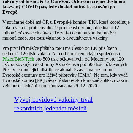
vakcíny od firem J&J a CureVac. Očkovaní zřejmě dostanou
takzvaný COVID pas, tedy doklad nutný k cestování po
Evropě.
V současné době má ČR u Evropské komise [EK], která koordinuje
nákup vakcín proti covidu-19 pro členské země, objednáno 12
milionů očkovacích dávek. Ty zajistí ochranu zhruba pro 6,9
milionů osob. Jde totiž většinou o dvoudávkové vakcíny.
Pro první tři měsíce příštího roku má Česko od EK přislíbeno
celkem 1 120 tisíc vakcín. A to od farmaceutických společností
Pfizer/BioNTech
pro 500 tisíc očkovaných, od Moderny pro 120
tisíc očkovaných a od firmy AstraZeneca pro 500 tisíc očkovaných.
Přesný termín jejich distribuce aktuálně závisí na rozhodnutí
Evropské agentury pro léčivé přípravky [EMA]. Na tom, kdy vydá
Evropské komisi [EK] závazné stanovisko k možné aplikaci vakcín
veřejnosti. Jednání jsou plánována na 29. 12. 2020.
Vývoj covidové vakcíny trval
rekordních jedenáct měsíců