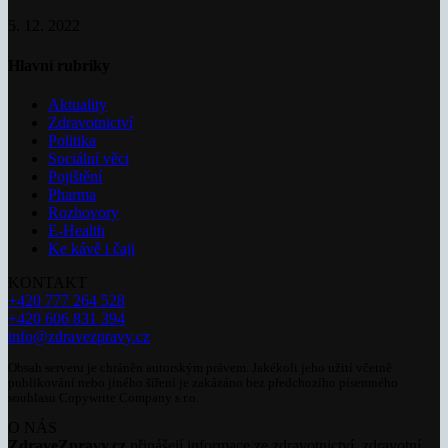
5. 12. 2022
Hlavní rubriky
Aktuality
Zdravotnictví
Politika
Sociální věci
Pojištění
Pharma
Rozhovory
E-Health
Ke kávě i čaji
KONTAKT
+420 777 264 528
+420 606 831 394
info@zdravezpravy.cz
Obsah serveru je chráněn autorským právem. Jakékoli jeho užití včetně
publikování nebo jiného šíření je zakázáno bez předchozího písemného
souhlasu Copywrite Company s.r.o.
O NÁS
ZdraveZpravy.cz
přinášejí informace ze zdravotnictví, zdravotní