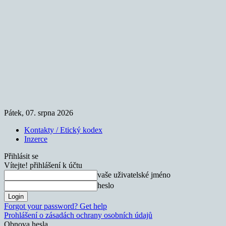
Pátek, 07. srpna 2026
Kontakty / Etický kodex
Inzerce
Přihlásit se
Vítejte! přihlášení k účtu
vaše uživatelské jméno
heslo
Forgot your password? Get help
Prohlášení o zásadách ochrany osobních údajů
Obnova hesla