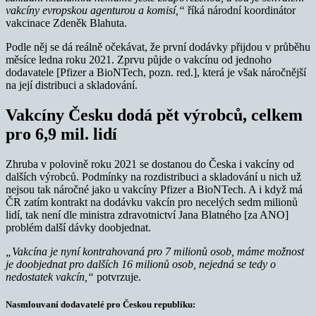
vakcíny evropskou agenturou a komisí,“
říká národní koordinátor
vakcinace Zdeněk Blahuta.
Podle něj se dá reálně očekávat, že první dodávky přijdou v průběhu
měsíce ledna roku 2021. Zprvu půjde o vakcínu od jednoho
dodavatele [Pfizer a BioNTech, pozn. red.], která je však náročnější
na její distribuci a skladování.
Vakcíny Česku dodá pět výrobců, celkem
pro 6,9 mil. lidí
Zhruba v polovině roku 2021 se dostanou do Česka i vakcíny od
dalších výrobců. Podmínky na rozdistribuci a skladování u nich už
nejsou tak náročné jako u vakcíny Pfizer a BioNTech. A i když má
ČR zatím kontrakt na dodávku vakcín pro necelých sedm milionů
lidí, tak není dle ministra zdravotnictví Jana Blatného [za ANO]
problém další dávky doobjednat.
„Vakcína je nyní kontrahovaná pro 7 milionů osob, máme možnost
je doobjednat pro dalších 16 milionů osob, nejedná se tedy o
nedostatek vakcín,“
potvrzuje.
Nasmlouvaní dodavatelé pro Českou republiku: