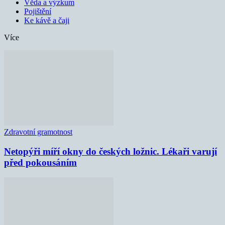
Věda a výzkum
Pojištění
Ke kávě a čaji
Více
Zdravotní gramotnost
Netopýři míří okny do českých ložnic. Lékaři varují
před pokousáním