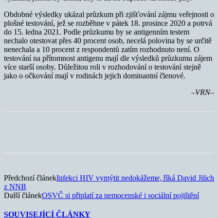
Obdobné výsledky ukázal průzkum při zjišťování zájmu veřejnosti o
plošné testování, jež se rozběhne v pátek 18. prosince 2020 a potrvá
do 15. ledna 2021. Podle průzkumu by se antigenním testem
nechalo otestovat přes 40 procent osob, necelá polovina by se určitě
nenechala a 10 procent z respondentů zatím rozhodnuto není. O
testování na přítomnost antigenu mají dle výsledků průzkumu zájem
více starší osoby. Důležitou roli v rozhodování o testování stejně
jako o očkování mají v rodinách jejich dominantní členové.
–VRN–
Předchozí článek
Infekci HIV vymýtit nedokážeme, říká David Jilich
z NNB
Další článek
OSVČ si připlatí za nemocenské i sociální pojištění
SOUVISEJÍCÍ ČLÁNKY