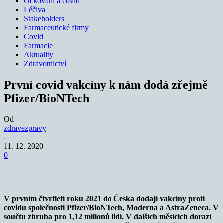
Očkování a covid
Léčiva
Stakeholders
Farmaceutické firmy
Covid
Farmacie
Aktuality
Zdravotnictví
První covid vakcíny k nám dodá zřejmě
Pfizer/BioNTech
Od
zdravezpravy
-
11. 12. 2020
0
V prvním čtvrtletí roku 2021 do Česka dodají vakcíny proti
covidu společnosti Pfizer/BioNTech, Moderna a AstraZeneca. V
součtu zhruba pro 1,12 milionů lidí. V dalších měsících dorazí