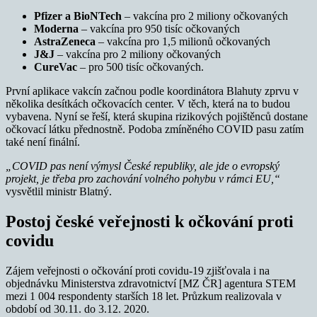
Pfizer a BioNTech
– vakcína pro 2 miliony očkovaných
Moderna
– vakcína pro 950 tisíc očkovaných
AstraZeneca
– vakcína pro 1,5 milionů očkovaných
J&J
– vakcína pro 2 miliony očkovaných
CureVac
– pro 500 tisíc očkovaných.
První aplikace vakcín začnou podle koordinátora Blahuty zprvu v
několika desítkách očkovacích center. V těch, která na to budou
vybavena. Nyní se řeší, která skupina rizikových pojištěnců dostane
očkovací látku přednostně. Podoba zmíněného COVID pasu zatím
také není finální.
„COVID pas není výmysl České republiky, ale jde o evropský
projekt, je třeba pro zachování volného pohybu v rámci EU,“
vysvětlil ministr Blatný.
Postoj české veřejnosti k očkování proti
covidu
Zájem veřejnosti o očkování proti covidu-19 zjišťovala i na
objednávku Ministerstva zdravotnictví [MZ ČR] agentura STEM
mezi 1 004 respondenty starších 18 let. Průzkum realizovala v
období od 30.11. do 3.12. 2020.