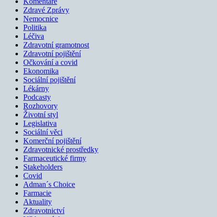
Komentáře
Zdravé Zprávy
Nemocnice
Politika
Léčiva
Zdravotní gramotnost
Zdravotní pojištění
Očkování a covid
Ekonomika
Sociální pojištění
Lékárny
Podcasty
Rozhovory
Životní styl
Legislativa
Sociální věci
Komerční pojištění
Zdravotnické prostředky
Farmaceutické firmy
Stakeholders
Covid
Adman´s Choice
Farmacie
Aktuality
Zdravotnictví