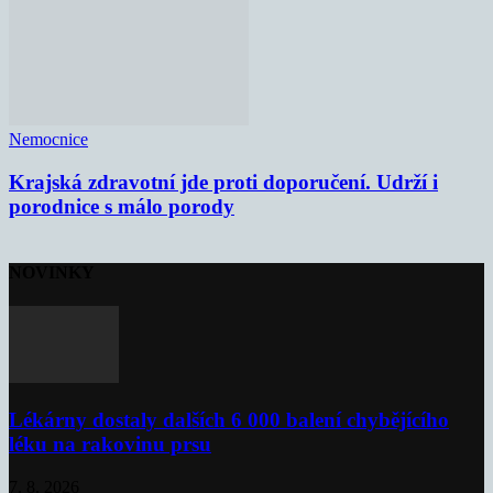
Nemocnice
Krajská zdravotní jde proti doporučení. Udrží i
porodnice s málo porody
NOVINKY
Lékárny dostaly dalších 6 000 balení chybějícího
léku na rakovinu prsu
7. 8. 2026