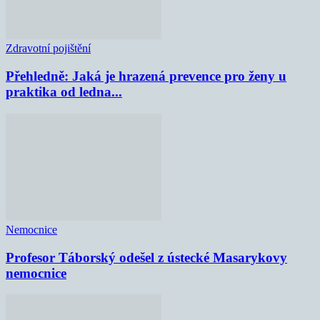
Zdravotní pojištění
Přehledně: Jaká je hrazená prevence pro ženy u
praktika od ledna...
Nemocnice
Profesor Táborský odešel z ústecké Masarykovy
nemocnice