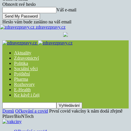
Obnovit své heslo
Váš e-mail
Heslo vám bude zasláno na váš email
zdravezpravy.cz
Aktuality
Zdravotnictví
Politika
Sociální věci
Pojištění
Pharma
Rozhovory
E-Health
Ke kávě i čaji
Domů
Očkování a covid
První covid vakcíny k nám dodá zřejmě
Pfizer/BioNTech