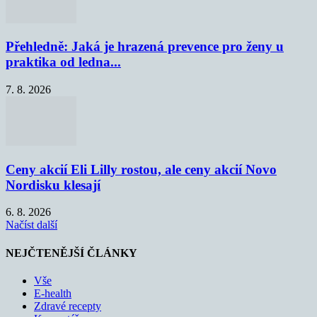
Přehledně: Jaká je hrazená prevence pro ženy u
praktika od ledna...
7. 8. 2026
Ceny akcií Eli Lilly rostou, ale ceny akcií Novo
Nordisku klesají
6. 8. 2026
Načíst další
NEJČTENĚJŠÍ ČLÁNKY
Vše
E-health
Zdravé recepty