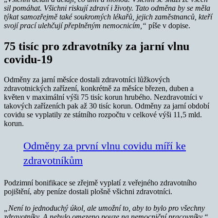
sil pomáhat. Všichni riskují zdraví i životy. Tato odměna by se měla
týkat samozřejmě také soukromých lékařů, jejich zaměstnanců, kteří
svojí prací ulehčují přeplněným nemocnicím,“
píše v dopise.
75 tisíc pro zdravotníky za jarní vlnu
covidu-19
Odměny za jarní měsíce dostali zdravotníci lůžkových
zdravotnických zařízení, konkrétně za měsíce březen, duben a
květen v maximální výši 75 tisíc korun hrubého. Nezdravotníci v
takových zařízeních pak až 30 tisíc korun. Odměny za jarní období
covidu se vyplatily ze státního rozpočtu v celkové výši 11,5 mld.
korun.
Odměny za první vlnu covidu míří ke
zdravotníkům
Podzimní bonifikace se zřejmě vyplatí z veřejného zdravotního
pojištění, aby peníze dostali plošně všichni zdravotníci.
„Není to jednoduchý úkol, ale umožní to, aby to bylo pro všechny
zdravotníky. A nebylo omezeno pouze na nemocniční pracovníky,“