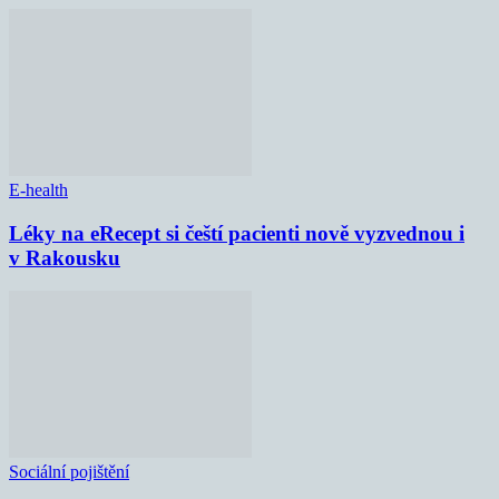
E-health
Léky na eRecept si čeští pacienti nově vyzvednou i
v Rakousku
Sociální pojištění