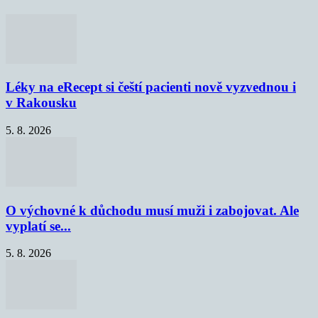
Léky na eRecept si čeští pacienti nově vyzvednou i
v Rakousku
5. 8. 2026
O výchovné k důchodu musí muži i zabojovat. Ale
vyplatí se...
5. 8. 2026