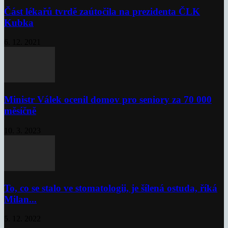
Část lékařů tvrdě zaútočila na prezidenta ČLK
Kubka
6. 12. 2021
Ministr Válek ocenil domov pro seniory za 70 000
měsíčně
10. 3. 2023
To, co se stalo ve stomatologii, je šílená ostuda, říká
Milan...
5. 12. 2022