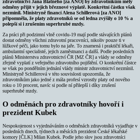
zdravotnictví Jana Blatného [za ANO] by zdravotníkům měly
odměny přijít v jejich březnové výplatě. Konkrétní částku však
nezmínil. Ministryně financí Alena Schillerová [za ANO]
připomněla, že platy zdravotníků se od ledna zvýšily o 10 % a
polepší si i zrušením superhrubé mzdy.
Za práci při podzimní vlně covidu-19 mají podle stávajících plánů
dostat odměny všichni zdravotní pracovníci, nikoliv pouze ti v
lůžkové péči, jako tomu bylo na jaře. To znamená i praktičtí lékaři,
ambulantní specialisté, jejich zaměstnanci a další. Podle posledních
plánů Ministerstva zdravotnictví ČR [MZ ČR] a vlády se odměny
zřejmě vyplatí z veřejného zdravotního pojištění. O konkrétní částce
se však po pondělním jednání vlády ministr zdravotnictví nezmínil.
Ministryně Schillerová v této souvislosti upozornila, že
zdravotníkům jako jedné z mála profesí vzrostly platy od nového
roku o 10 procent, navíc si podle ní přilepší i díky zrušení
superhrubé mzdy.
O odměnách pro zdravotníky hovoří i
prezident Kubek
Nespokojenost s vyjednáváním o odměnách zdravotníků vyjadřuje v
posledních dnech, týdnech a měsících prezident České lékařské
komory [ČLK] Milan Kubek. Podle jeho slov jsou zdravotníci