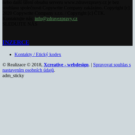
nebo další šíření obsahu serveru www.zdravezpravy.cz je bez
souhlasu společnosti Copywrite Company zakázáno. Copyright [c]
2020 Copywrite Company s.r.o. / Copyright [c] ČTK.
Kontaktujte nás:
info@zdravezpravy.cz
SLEDUJTE NÁS
INZERCE
Kontakty / Etický kodex
© Realizace © 2018,
Xcreative - webdesign
. |
Spravovat souhlas s
nastavením osobních údajů
.
adm_sticky