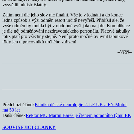
vysvětlil ministr Blatný.
Zatím není dle jeho slov nic finální. Vše je v jednání a do konce
ledna způsob a výši odměn resort určitě nevyřeší. Přiblížil ale, že
výše odměn by mohla být v obdobné výši jako na jaře. Komplikace
je dle něj odměňování nezdravotnického personálu. Platové tabulky
totiž platí pro všechny stejně. Není proto možné ovlivnit tabulkové
třídy jen u pracovníků určitého zařízení.
–VRN–
Předchozí článek
Klinika dětské neurologie 2. LF UK a FN Motol
má 50 let
Další článek
Rektor MU Martin Bareš je členem poradního týmu EK
SOUVISEJÍCÍ ČLÁNKY