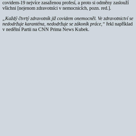
covidem-19 nejvíce zasaženou profesí, a proto si odměny zaslouží
všichni [nejenom zdravotníci v nemocnicích, pozn. red.].
„Každý čtvrtý zdravotník již covidem onemocněl. Ve zdravotnictví se
nedodržuje karanténa, nedodržuje se zákoník práce,“
řekl například
v nedělní Partii na CNN Prima News Kubek.