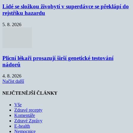
Lidé se složkou živobytí v superdávce se překlápí do
rejstříku hazardu
5. 8. 2026
Plicní lékaři prosazují širší genetické testování
nádorů
4. 8. 2026
Načíst další
NEJČTENĚJŠÍ ČLÁNKY
Vše
Zdravé recepty
Komentáře
Zdravé Zprávy
E-health
Nemocnice