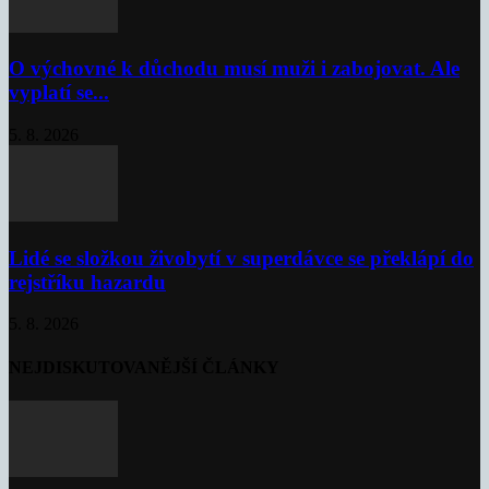
O výchovné k důchodu musí muži i zabojovat. Ale
vyplatí se...
5. 8. 2026
Lidé se složkou živobytí v superdávce se překlápí do
rejstříku hazardu
5. 8. 2026
NEJDISKUTOVANĚJŠÍ ČLÁNKY