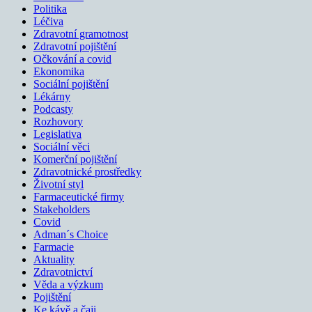
Politika
Léčiva
Zdravotní gramotnost
Zdravotní pojištění
Očkování a covid
Ekonomika
Sociální pojištění
Lékárny
Podcasty
Rozhovory
Legislativa
Sociální věci
Komerční pojištění
Zdravotnické prostředky
Životní styl
Farmaceutické firmy
Stakeholders
Covid
Adman´s Choice
Farmacie
Aktuality
Zdravotnictví
Věda a výzkum
Pojištění
Ke kávě a čaji