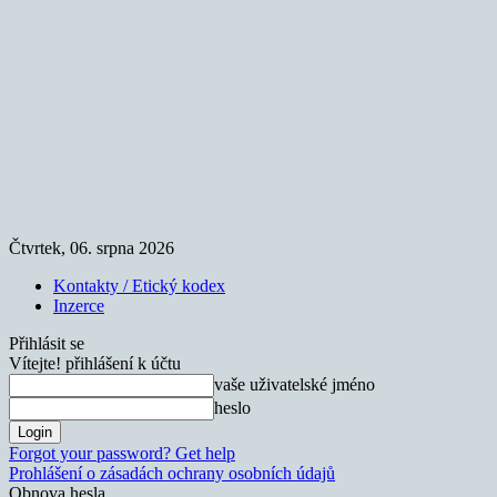
Čtvrtek, 06. srpna 2026
Kontakty / Etický kodex
Inzerce
Přihlásit se
Vítejte! přihlášení k účtu
vaše uživatelské jméno
heslo
Forgot your password? Get help
Prohlášení o zásadách ochrany osobních údajů
Obnova hesla