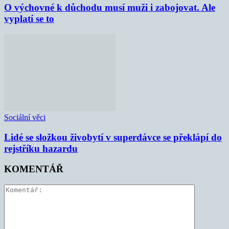
O výchovné k důchodu musí muži i zabojovat. Ale
vyplatí se to
Sociální věci
Lidé se složkou živobytí v superdávce se překlápí do
rejstříku hazardu
KOMENTÁŘ