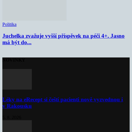
Politika
Juchelka zvažuje vyšší příspěvek na péči 4+. Jasno
má být do...
NOVINKY
Léky na eRecept si čeští pacienti nově vyzvednou i
v Rakousku
5. 8. 2026