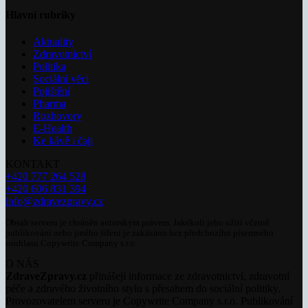
Hlavní rubriky
Aktuality
Zdravotnictví
Politika
Sociální věci
Pojištění
Pharma
Rozhovory
E-Health
Ke kávě i čaji
KONTAKT
+420 777 264 528
+420 606 831 394
info@zdravezpravy.cz
Obsah serveru je chráněn autorským právem. Jakékoli jeho užití včetně
publikování nebo jiného šíření je zakázáno bez předchozího písemného
souhlasu Copywrite Company s.r.o.
O NÁS
ZdraveZpravy.cz
přinášejí informace ze zdravotnictví, zdravotní
péče a zdravého životního stylu s přesahem do sociální politiky.
Provozovatelem serveru je Copywrite Company s.r.o. Publikování