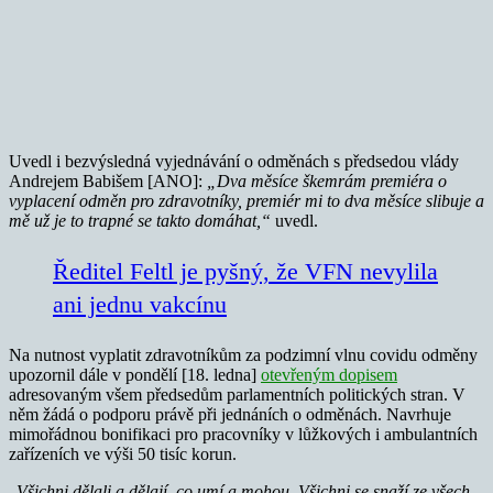
Uvedl i bezvýsledná vyjednávání o odměnách s předsedou vlády
Andrejem Babišem [ANO]:
„Dva měsíce škemrám premiéra o
vyplacení odměn pro zdravotníky, premiér mi to dva měsíce slibuje a
mě už je to trapné se takto domáhat,“
uvedl.
Ředitel Feltl je pyšný, že VFN nevylila
ani jednu vakcínu
Na nutnost vyplatit zdravotníkům za podzimní vlnu covidu odměny
upozornil dále v pondělí [18. ledna]
otevřeným dopisem
adresovaným všem předsedům parlamentních politických stran. V
něm žádá o podporu právě při jednáních o odměnách. Navrhuje
mimořádnou bonifikaci pro pracovníky v lůžkových i ambulantních
zařízeních ve výši 50 tisíc korun.
„
Všichni dělali a dělají, co umí a mohou. Všichni se snaží ze všech