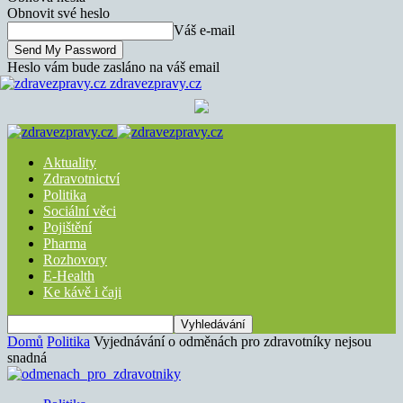
Obnovit své heslo
Váš e-mail
Heslo vám bude zasláno na váš email
zdravezpravy.cz
Aktuality
Zdravotnictví
Politika
Sociální věci
Pojištění
Pharma
Rozhovory
E-Health
Ke kávě i čaji
Domů
Politika
Vyjednávání o odměnách pro zdravotníky nejsou
snadná