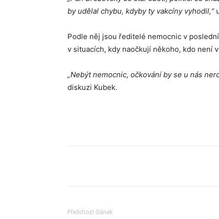
by udělal chybu, kdyby ty vakcíny vyhodil,“
u
Podle něj jsou ředitelé nemocnic v posledn
v situacích, kdy naočkují někoho, kdo není 
„Nebýt nemocnic, očkování by se u nás nero
diskuzi Kubek.
Sdílet
Předchozí článek