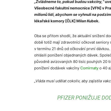
„Zvládneme to, pokud budou vakcíny,“
uve
Všeobecné fakultní nemocnice [VFN] v Praz
milionů lidí, abychom se vyhnuli na podzim
lékařské komory [ČLK] Milan Kubek.
Oba se přitom shodli, že aktuální snížení 
době totiž mají zdravotníci očkovat seniory 
v termínu 21 dnů od očkování první dávkou.
ohlásili ponížení objednaných dávek. Spole
původně avizovaných 80 tisíc pouhých 20 ti
ponížení dodávek vakcíny
Comirnaty
o 40 až
„Vláda musí udělat cokoliv, aby zajistila vakc
PFIZER PONIŽUJE DO