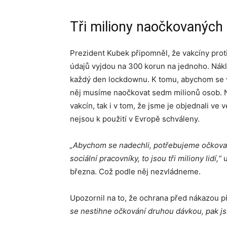
Tři miliony naočkovaných 
Prezident Kubek připomněl, že vakcíny proti
údajů vyjdou na 300 korun na jednoho. Nákl
každý den lockdownu. K tomu, abychom se vy
něj musíme naočkovat sedm milionů osob. N
vakcín, tak i v tom, že jsme je objednali ve
nejsou k použití v Evropě schváleny.
„Abychom se nadechli, potřebujeme očkovat
sociální pracovníky, to jsou tři miliony lidí,“
u
března. Což podle něj nezvládneme.
Upozornil na to, že ochrana před nákazou při
se nestihne očkování druhou dávkou, pak js