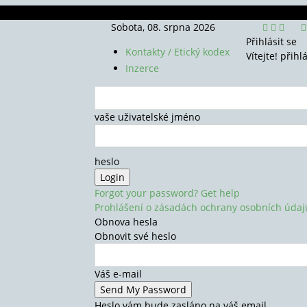
Sobota, 08. srpna 2026
Přihlásit se
Kontakty / Etický kodex
Vítejte! přihl
Inzerce
vaše uživatelské jméno
heslo
Forgot your password? Get help
Prohlášení o zásadách ochrany osobních údaj
Obnova hesla
Obnovit své heslo
Váš e-mail
Heslo vám bude zasláno na váš email