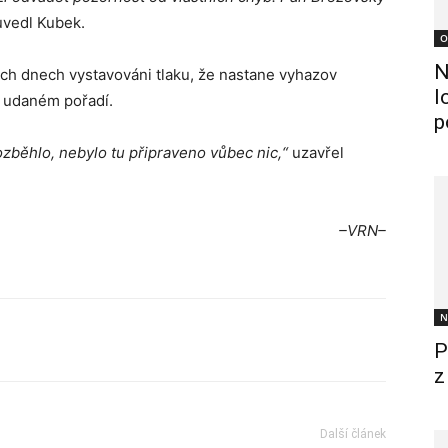
vedl Kubek.
O
N
ích dnech vystavováni tlaku, že nastane vyhazov
l
v udaném pořadí.
p
zběhlo, nebylo tu připraveno vůbec nic,“
uzavřel
–VRN–
N
P
z
Další článek