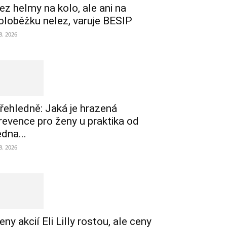
ez helmy na kolo, ale ani na
oloběžku nelez, varuje BESIP
 8. 2026
řehledně: Jaká je hrazená
revence pro ženy u praktika od
edna...
 8. 2026
eny akcií Eli Lilly rostou, ale ceny