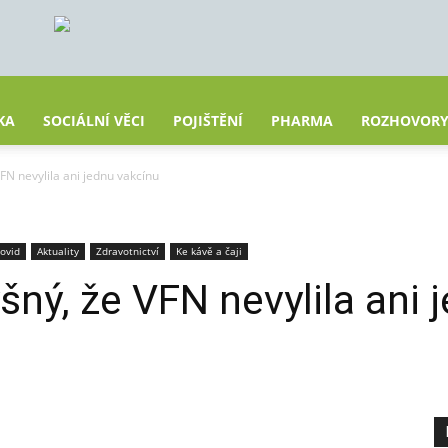
KA
SOCIÁLNÍ VĚCI
POJIŠTĚNÍ
PHARMA
ROZHOVOR
 VFN nevylila ani jednu vakcínu
ovid
Aktuality
Zdravotnictví
Ke kávě a čaji
pyšný, že VFN nevylila ani