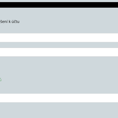
ášení k účtu
ů