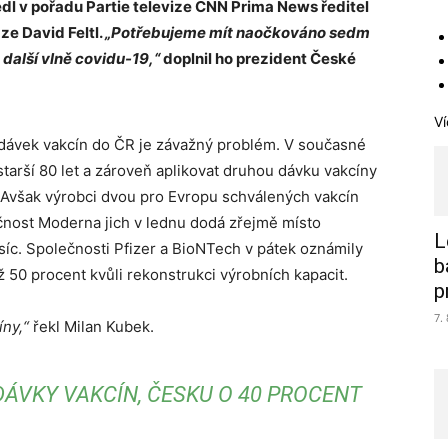
dl v pořadu Partie televize CNN Prima News ředitel
e David Feltl.
„Potřebujeme mít naočkováno sedm
 další vlně covidu-19,“
doplnil ho prezident České
Ví
dodávek vakcín do ČR je závažný problém. V současné
starší 80 let a zároveň aplikovat druhou dávku vakcíny
 Avšak výrobci dvou pro Evropu schválených vakcín
čnost Moderna jich v lednu dodá zřejmě místo
L
síc. Společnosti Pfizer a BioNTech v pátek oznámily
b
 50 procent kvůli rekonstrukci výrobních kapacit.
p
7.
íny,“
řekl Milan Kubek.
DÁVKY VAKCÍN, ČESKU O 40 PROCENT