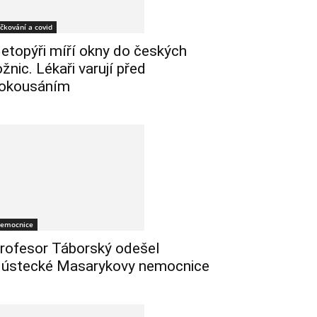
čkování a covid
etopýři míří okny do českých
ožnic. Lékaři varují před
okousáním
emocnice
rofesor Táborský odešel
 ústecké Masarykovy nemocnice