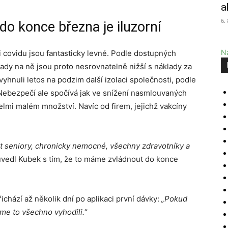
a
6.
do konce března je iluzorní
Na
 covidu jsou fantasticky levné. Podle dostupných
ady na ně jsou proto nesrovnatelně nižší s náklady za
hnuli letos na podzim další izolaci společnosti, podle
ebezpečí ale spočívá jak ve snížení nasmlouvaných
 velmi malém množství. Navíc od firem, jejichž vakcíny
 seniory, chronicky nemocné, všechny zdravotníky a
vedl Kubek s tím, že to máme zvládnout do konce
chází až několik dní po aplikaci první dávky:
„Pokud
me to všechno vyhodili.
“