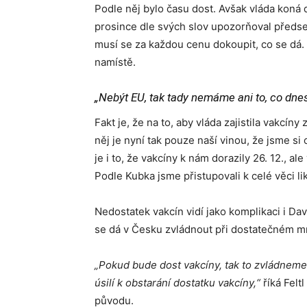
Podle něj bylo času dost. Avšak vláda koná 
prosince dle svých slov upozorňoval předse
musí se za každou cenu dokoupit, co se dá.
namístě.
„Nebýt EU, tak tady nemáme ani to, co dn
Fakt je, že na to, aby vláda zajistila vakc
něj je nyní tak pouze naší vinou, že jsme si
je i to, že vakcíny k nám dorazily 26. 12., al
Podle Kubka jsme přistupovali k celé věci li
Nedostatek vakcín vidí jako komplikaci i Dav
se dá v Česku zvládnout při dostatečném mn
„Pokud bude dost vakcíny, tak to zvládneme,
úsilí k obstarání dostatku vakcíny,“
říká Felt
původu.