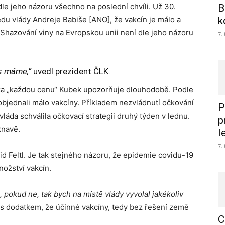
dle jeho názoru všechno na poslední chvíli. Už 30.
B
du vlády Andreje Babiše [ANO], že vakcín je málo a
k
 Shazování viny na Evropskou unii není dle jeho názoru
7.
es máme,“
uvedl prezident ČLK.
íny za „každou cenu“ Kubek upozorňuje dlouhodobě. Podle
 objednali málo vakcíny. Příkladem nezvládnutí očkování
P
e vláda schválila očkovací strategii druhý týden v lednu.
p
knavě.
l
7.
id Feltl. Je tak stejného názoru, že epidemie covidu-19
ožství vakcín.
 pokud ne, tak bych na místě vlády vyvolal jakékoliv
l s dodatkem, že účinné vakcíny, tedy bez řešení země
C