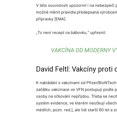
V této souvislosti upozornil i na nebezpečí
možné měnit pravidla předepsaná výrobcem 
přípravky [EMA].
„To není recept na bábovku,“
upřesnil.
VAKCÍNA OD MODERNY VY
David Feltl: Vakcíny proti
K nakládání s vakcínami od Pfizer/BioNTech 
začátku vakcinace ve VFN postupují podle pr
osoby na očkování nepřijdou. Třeba se necítí
systém evidence, ve kterém neočkují všechny
médiích, pozn. red.], ale lidi starší 60 let a 