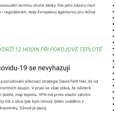
 posouvání termínu druhé dávky. Dle jeho názoru není
i regulátorem, tedy Evropskou agenturou pro léčivé
DRŽÍ 12 HODIN PŘI POKOJOVÉ TEPLOTĚ
 covidu-19 se nevyhazují
a porušování očkovací strategie David Feltl řekl, že od
ioritních skupin. V praxi se však stává, že některé
 dobře, mají teplotu. VFN má proto vlastní záložní
 lidi z ulice [jak bylo minulý týden uváděno v
zdravotníky. Důvod je jasný.