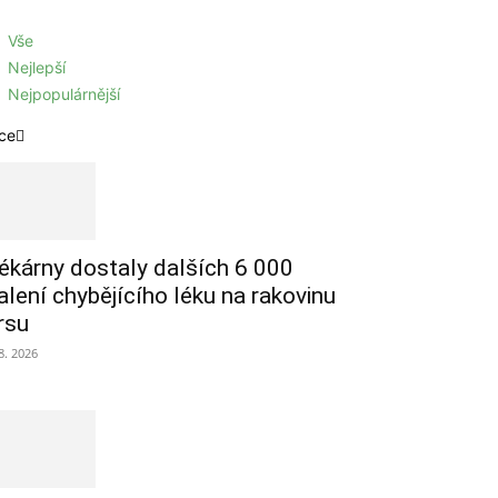
Vše
Nejlepší
Nejpopulárnější
ce
ékárny dostaly dalších 6 000
alení chybějícího léku na rakovinu
rsu
 8. 2026