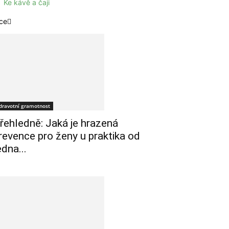
Ke kávě a čaji
ce
dravotní gramotnost
řehledně: Jaká je hrazená
revence pro ženy u praktika od
edna...