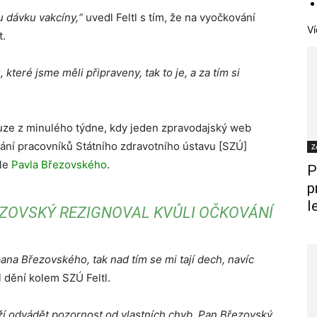
u dávku vakcíny,“
uvedl Feltl s tím, že na vyočkování
Ví
t.
které jsme měli připraveny, tak to je, a za tím si
auze z minulého týdne, kdy jeden zpravodajský web
vání pracovníků Státního zdravotního ústavu [SZÚ]
Z
ele
Pavla Březovského
.
P
p
l
EZOVSKÝ REZIGNOVAL KVŮLI OČKOVÁNÍ
pana Březovského, tak nad tím se mi tají dech, navíc
dění kolem SZÚ Feltl.
naží odvádět pozornost od vlastních chyb. Pan Březovský