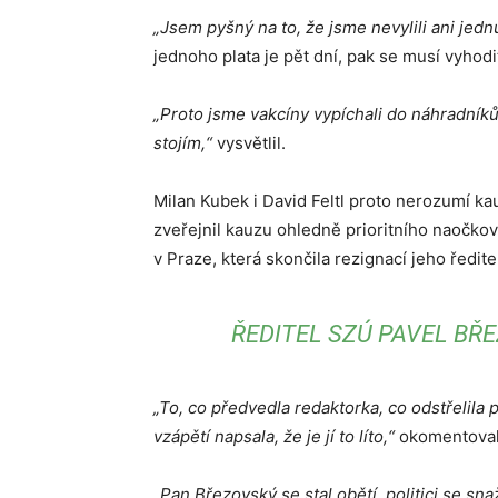
„Jsem pyšný na to, že jsme nevylili ani jedn
jednoho plata je pět dní, pak se musí vyhodi
„Proto jsme vakcíny vypíchali do náhradníků, 
stojím,“
vysvětlil.
Milan Kubek i David Feltl proto nerozumí k
zveřejnil kauzu ohledně prioritního naočko
v Praze, která skončila rezignací jeho ředit
ŘEDITEL SZÚ PAVEL BŘ
„To, co předvedla redaktorka, co odstřelila 
vzápětí napsala, že je jí to líto,“
okomentoval 
„Pan Březovský se stal obětí, politici se s