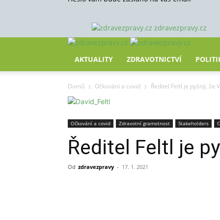
zdravezpravy.cz
AKTUALITY
ZDRAVOTNICTVÍ
POLITI
Domů
Očkování a covid
Ředitel Feltl je pyšný, že
Očkování a covid
Zdravotní gramotnost
Stakeholders
C
Ředitel Feltl je 
Od
zdravezpravy
-
17. 1. 2021
Sdílet