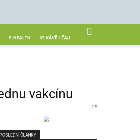
Y
E-HEALTH
KE KÁVĚ I ČAJI
 jednu vakcínu
0
POSLEDNÍ ČLÁNKY