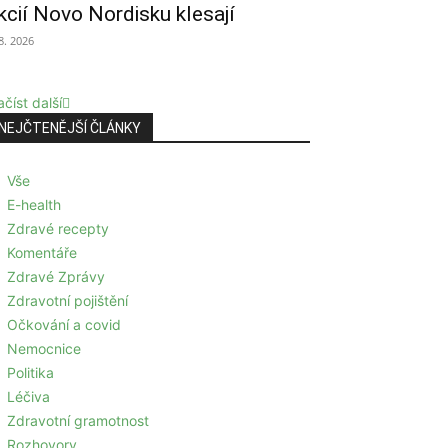
kcií Novo Nordisku klesají
 8. 2026
číst další
NEJČTENĚJŠÍ ČLÁNKY
Vše
E-health
Zdravé recepty
Komentáře
Zdravé Zprávy
Zdravotní pojištění
Očkování a covid
Nemocnice
Politika
Léčiva
Zdravotní gramotnost
Rozhovory