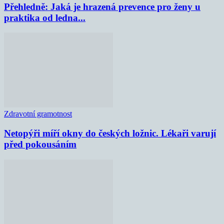
Přehledně: Jaká je hrazená prevence pro ženy u
praktika od ledna...
Zdravotní gramotnost
Netopýři míří okny do českých ložnic. Lékaři varují
před pokousáním