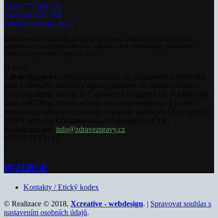
+420 777 264 528
+420 606 831 394
info@zdravezpravy.cz
Obsah serveru je chráněn autorským právem. Jakékoli jeho užití včetně
publikování nebo jiného šíření je zakázáno bez předchozího písemného
souhlasu Copywrite Company s.r.o.
O NÁS
ZdraveZpravy.cz
přinášejí informace ze zdravotnictví, zdravotní
péče a zdravého životního stylu s přesahem do sociální politiky.
Provozovatelem serveru je Copywrite Company s.r.o. Publikování
nebo další šíření obsahu serveru www.zdravezpravy.cz je bez
souhlasu společnosti Copywrite Company zakázáno. Copyright [c]
2020 Copywrite Company s.r.o. / Copyright [c] ČTK.
Kontaktujte nás:
info@zdravezpravy.cz
SLEDUJTE NÁS
INZERCE
Kontakty / Etický kodex
© Realizace © 2018,
Xcreative - webdesign
. |
Spravovat souhlas s
nastavením osobních údajů
.