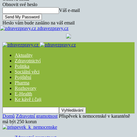
Obnovit své heslo
Váš e-mail
Heslo vám bude zasláno na váš email
zdravezpravy.cz
Aktuality
Zdravotnictví
Politika
Sociální věci
Pojištění
Pharma
Rozhovory
E-Health
Ke kávě i čaji
Domů
Zdravotní gramotnost
Příspěvek k nemocenské v karanténě
má být 250 korun