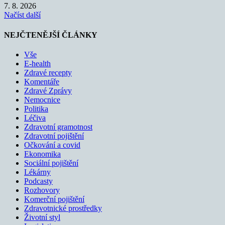
7. 8. 2026
Načíst další
NEJČTENĚJŠÍ ČLÁNKY
Vše
E-health
Zdravé recepty
Komentáře
Zdravé Zprávy
Nemocnice
Politika
Léčiva
Zdravotní gramotnost
Zdravotní pojištění
Očkování a covid
Ekonomika
Sociální pojištění
Lékárny
Podcasty
Rozhovory
Komerční pojištění
Zdravotnické prostředky
Životní styl