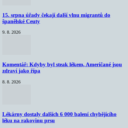
15. srpna úřady čekají další vlnu migrantů do
španělské Ceuty
9. 8. 2026
Komentář: Kdyby byl steak lékem, Američané jsou
zdraví jako řípa
8. 8. 2026
Lékárny dostaly dalších 6 000 balení chybějícího
léku na rakovinu prsu