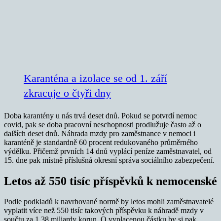
Karanténa a izolace se od 1. září
zkracuje o čtyři dny
Doba karantény u nás trvá deset dnů. Pokud se potvrdí nemoc
covid, pak se doba pracovní neschopnosti prodlužuje často až o
dalších deset dnů. Náhrada mzdy pro zaměstnance v nemoci i
karanténě je standardně 60 procent redukovaného průměrného
výdělku. Přičemž prvních 14 dnů vyplácí peníze zaměstnavatel, od
15. dne pak místně příslušná okresní správa sociálního zabezpečení.
Letos až 550 tisíc příspěvků k nemocenské
Podle podkladů k navrhované normě by letos mohli zaměstnavatelé
vyplatit více než 550 tisíc takových příspěvku k náhradě mzdy v
součtu za 1,38 miliardy korun. O vyplacenou částku by si pak