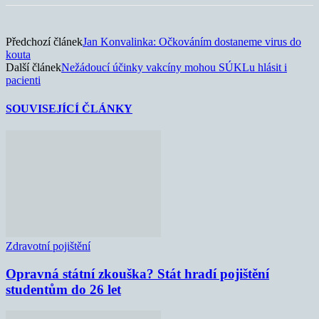
Předchozí článek
Jan Konvalinka: Očkováním dostaneme virus do
kouta
Další článek
Nežádoucí účinky vakcíny mohou SÚKLu hlásit i
pacienti
SOUVISEJÍCÍ ČLÁNKY
Zdravotní pojištění
Opravná státní zkouška? Stát hradí pojištění
studentům do 26 let