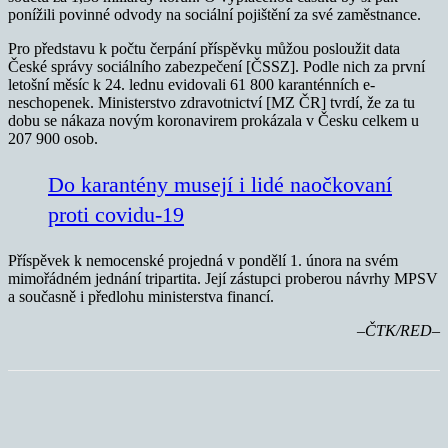
ponížili povinné odvody na sociální pojištění za své zaměstnance.
Pro představu k počtu čerpání příspěvku můžou posloužit data
České správy sociálního zabezpečení [ČSSZ]. Podle nich za první
letošní měsíc k 24. lednu evidovali 61 800 karanténních e-
neschopenek. Ministerstvo zdravotnictví [MZ ČR] tvrdí, že za tu
dobu se nákaza novým koronavirem prokázala v Česku celkem u
207 900 osob.
Do karantény musejí i lidé naočkovaní
proti covidu-19
Příspěvek k nemocenské projedná v pondělí 1. února na svém
mimořádném jednání tripartita. Její zástupci proberou návrhy MPSV
a současně i předlohu ministerstva financí.
–ČTK/RED–