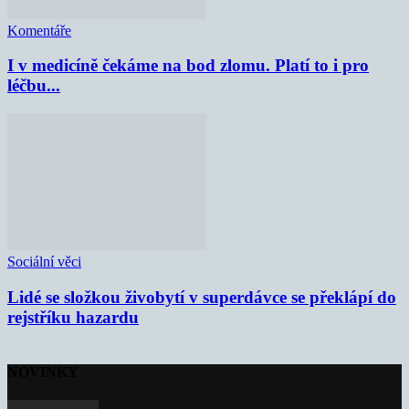
Komentáře
I v medicíně čekáme na bod zlomu. Platí to i pro
léčbu...
Sociální věci
Lidé se složkou živobytí v superdávce se překlápí do
rejstříku hazardu
NOVINKY