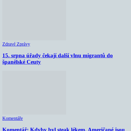
Zdravé Zprávy
15. srpna úřady čekají další vlnu migrantů do
španělské Ceuty
Komentáře
Komentář: Kdyby byl steak lékem, Američané jsou