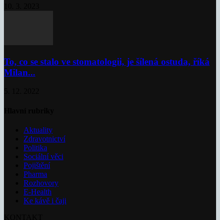
10. 3. 2023
To, co se stalo ve stomatologii, je šílená ostuda, říká
Milan...
5. 12. 2022
Hlavní rubriky
Aktuality
Zdravotnictví
Politika
Sociální věci
Pojištění
Pharma
Rozhovory
E-Health
Ke kávě i čaji
KONTAKT