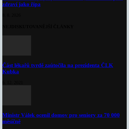
zdraví jako řípa
8. 8. 2026
NEJDISKUTOVANĚJŠÍ ČLÁNKY
Část lékařů tvrdě zaútočila na prezidenta ČLK
Kubka
6. 12. 2021
Ministr Válek ocenil domov pro seniory za 70 000
měsíčně