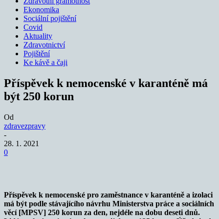
Zdravotní gramotnost
Ekonomika
Sociální pojištění
Covid
Aktuality
Zdravotnictví
Pojištění
Ke kávě a čaji
Příspěvek k nemocenské v karanténě má
být 250 korun
Od
zdravezpravy
-
28. 1. 2021
0
Příspěvek k nemocenské pro zaměstnance v karanténě a izolaci
má být podle stávajícího návrhu Ministerstva práce a sociálních
věcí [MPSV] 250 korun za den, nejdéle na dobu deseti dnů.