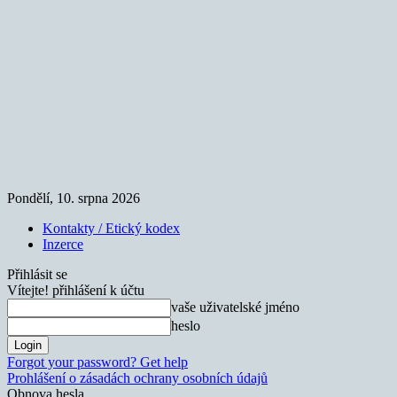
Pondělí, 10. srpna 2026
Kontakty / Etický kodex
Inzerce
Přihlásit se
Vítejte! přihlášení k účtu
vaše uživatelské jméno
heslo
Forgot your password? Get help
Prohlášení o zásadách ochrany osobních údajů
Obnova hesla