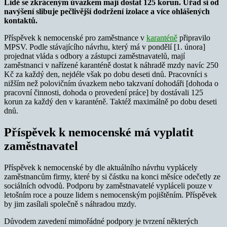
Lidé se zkráceným úvazkem mají dostat 125 korun. Úřad si od
navýšení slibuje pečlivější dodržení izolace a více ohlášených
kontaktů.
Příspěvek k nemocenské pro zaměstnance v
karanténě
připravilo
MPSV. Podle stávajícího návrhu, který má v pondělí [1. února]
projednat vláda s odbory a zástupci zaměstnavatelů, mají
zaměstnanci v nařízené karanténě dostat k náhradě mzdy navíc 250
Kč za každý den, nejdéle však po dobu deseti dnů. Pracovníci s
nižším než polovičním úvazkem nebo takzvaní dohodáři [dohoda o
pracovní činnosti, dohoda o provedení práce] by dostávali 125
korun za každý den v karanténě. Taktéž maximálně po dobu deseti
dnů.
Příspěvek k nemocenské má vyplatit
zaměstnavatel
Příspěvek k nemocenské by dle aktuálního návrhu vyplácely
zaměstnancům firmy, které by si částku na konci měsíce odečetly ze
sociálních odvodů. Podporu by zaměstnavatelé vypláceli pouze v
letošním roce a pouze lidem s nemocenským pojištěním. Příspěvek
by jim zasílali společně s náhradou mzdy.
Důvodem zavedení mimořádné podpory je tvrzení některých