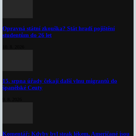
Opravná státní zkouška? Stát hradí pojištění
studentům do 26 let
10. 8. 2026
15. srpna úřady čekají další vlnu migrantů do
španělské Ceuty
9. 8. 2026
Komentář: Kdyby byl steak lékem, Američané jsou