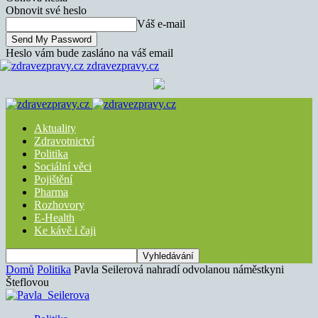
Obnovit své heslo
Váš e-mail
Heslo vám bude zasláno na váš email
zdravezpravy.cz
Aktuality
Zdravotnictví
Politika
Sociální věci
Pojištění
Pharma
Rozhovory
E-Health
Ke kávě i čaji
Domů
Politika
Pavla Seilerová nahradí odvolanou náměstkyni
Šteflovou