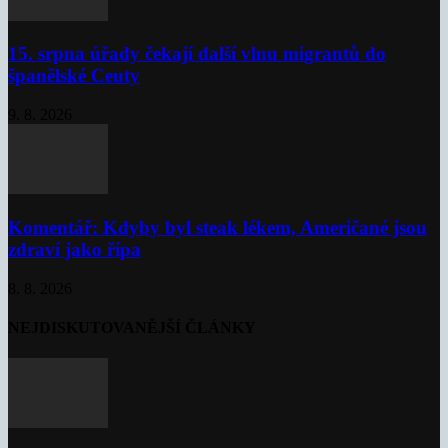
15. srpna úřady čekají další vlnu migrantů do
španělské Ceuty
9. 8. 2026
Komentář: Kdyby byl steak lékem, Američané jsou
zdraví jako řípa
8. 8. 2026
NEJDISKUTOVANĚJŠÍ ČLÁNKY