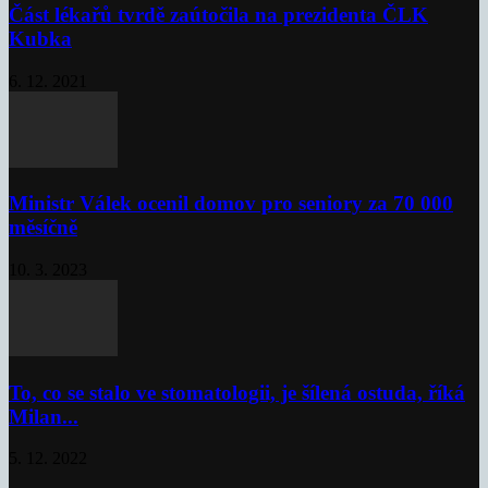
Část lékařů tvrdě zaútočila na prezidenta ČLK
Kubka
6. 12. 2021
Ministr Válek ocenil domov pro seniory za 70 000
měsíčně
10. 3. 2023
To, co se stalo ve stomatologii, je šílená ostuda, říká
Milan...
5. 12. 2022