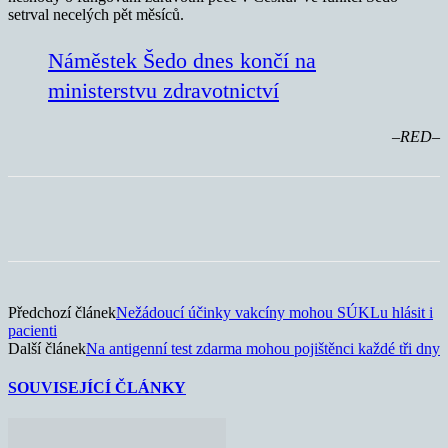
setrval necelých pět měsíců.
Náměstek Šedo dnes končí na
ministerstvu zdravotnictví
–RED–
Předchozí článek
Nežádoucí účinky vakcíny mohou SÚKLu hlásit i
pacienti
Další článek
Na antigenní test zdarma mohou pojištěnci každé tři dny
SOUVISEJÍCÍ ČLÁNKY