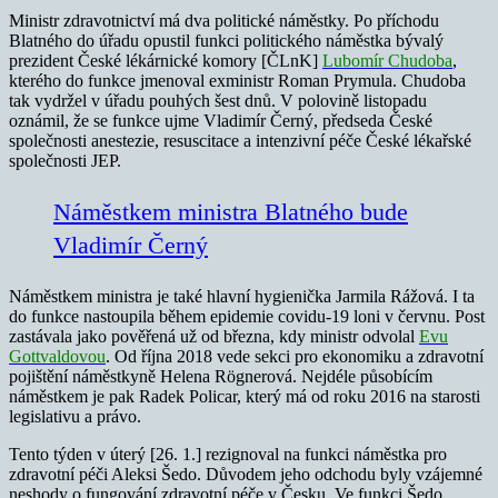
Ministr zdravotnictví má dva politické náměstky. Po příchodu
Blatného do úřadu opustil funkci politického náměstka bývalý
prezident České lékárnické komory [ČLnK]
Lubomír Chudoba
,
kterého do funkce jmenoval exministr Roman Prymula. Chudoba
tak vydržel v úřadu pouhých šest dnů. V polovině listopadu
oznámil, že se funkce ujme Vladimír Černý, předseda České
společnosti anestezie, resuscitace a intenzivní péče České lékařské
společnosti JEP.
Náměstkem ministra Blatného bude
Vladimír Černý
Náměstkem ministra je také hlavní hygienička Jarmila Rážová. I ta
do funkce nastoupila během epidemie covidu-19 loni v červnu. Post
zastávala jako pověřená už od března, kdy ministr odvolal
Evu
Gottvaldovou
. Od října 2018 vede sekci pro ekonomiku a zdravotní
pojištění náměstkyně Helena Rögnerová. Nejdéle působícím
náměstkem je pak Radek Policar, který má od roku 2016 na starosti
legislativu a právo.
Tento týden v úterý [26. 1.] rezignoval na funkci náměstka pro
zdravotní péči Aleksi Šedo. Důvodem jeho odchodu byly vzájemné
neshody o fungování zdravotní péče v Česku. Ve funkci Šedo