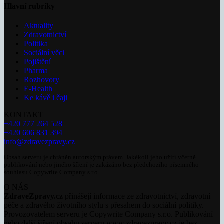
Hlavní rubriky
Aktuality
Zdravotnictví
Politika
Sociální věci
Pojištění
Pharma
Rozhovory
E-Health
Ke kávě i čaji
KONTAKT
+420 777 264 528
+420 606 831 394
info@zdravezpravy.cz
Obsah serveru je chráněn autorským právem. Jakékoli jeho užití včetně
publikování nebo jiného šíření je zakázáno bez předchozího písemného
souhlasu Copywrite Company s.r.o.
O NÁS
ZdraveZpravy.cz
přinášejí informace ze zdravotnictví, zdravotní
péče a zdravého životního stylu s přesahem do sociální politiky.
Provozovatelem serveru je Copywrite Company s.r.o. Publikování
nebo další šíření obsahu serveru www.zdravezpravy.cz je bez