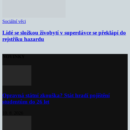
Sociální věci
Lidé se složkou živobytí v superdávce se překlápí do
rejstříku hazardu
NOVINKY
Opravná státní zkouška? Stát hradí pojištění
studentům do 26 let
10. 8. 2026