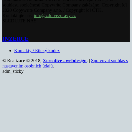
souhlasu společnosti Copywrite Company zakázáno. Copyright [c]
2020 Copywrite Company s.r.o. / Copyright [c] ČTK.
Kontaktujte nás:
info@zdravezpravy.cz
SLEDUJTE NÁS
INZERCE
Kontakty / Etický kodex
© Realizace © 2018,
Xcreative - webdesign
. |
Spravovat souhlas s
nastavením osobních údajů
.
adm_sticky