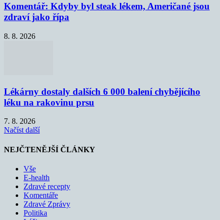
Komentář: Kdyby byl steak lékem, Američané jsou
zdraví jako řípa
8. 8. 2026
Lékárny dostaly dalších 6 000 balení chybějícího
léku na rakovinu prsu
7. 8. 2026
Načíst další
NEJČTENĚJŠÍ ČLÁNKY
Vše
E-health
Zdravé recepty
Komentáře
Zdravé Zprávy
Politika