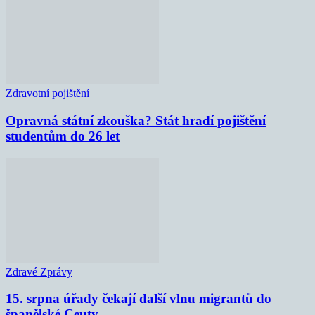
Zdravotní pojištění
Opravná státní zkouška? Stát hradí pojištění
studentům do 26 let
Zdravé Zprávy
15. srpna úřady čekají další vlnu migrantů do
španělské Ceuty