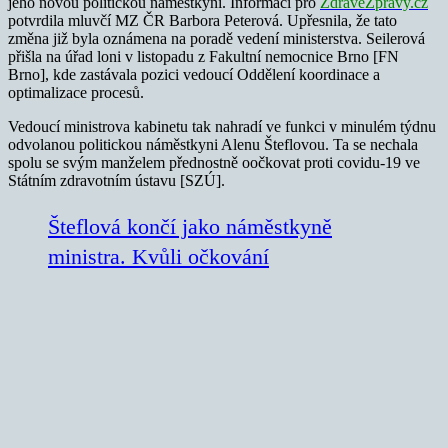
jeho novou politickou náměstkyní. Informaci pro
ZdraveZpravy.cz
potvrdila mluvčí MZ ČR Barbora Peterová. Upřesnila, že tato
změna již byla oznámena na poradě vedení ministerstva. Seilerová
přišla na úřad loni v listopadu z Fakultní nemocnice Brno [FN
Brno], kde zastávala pozici vedoucí Oddělení koordinace a
optimalizace procesů.
Vedoucí ministrova kabinetu tak nahradí ve funkci v minulém týdnu
odvolanou politickou náměstkyni Alenu Šteflovou. Ta se nechala
spolu se svým manželem přednostně oočkovat proti covidu-19 ve
Státním zdravotním ústavu [SZÚ].
Šteflová končí jako náměstkyně
ministra. Kvůli očkování