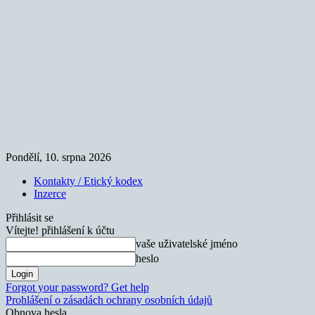
Pondělí, 10. srpna 2026
Kontakty / Etický kodex
Inzerce
Přihlásit se
Vítejte! přihlášení k účtu
vaše uživatelské jméno
heslo
Forgot your password? Get help
Prohlášení o zásadách ochrany osobních údajů
Obnova hesla