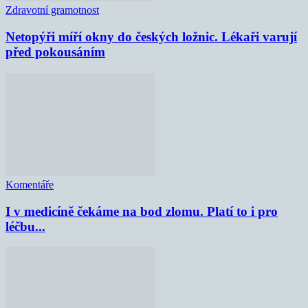
Zdravotní gramotnost
Netopýři míří okny do českých ložnic. Lékaři varují
před pokousáním
Komentáře
I v medicíně čekáme na bod zlomu. Platí to i pro
léčbu...