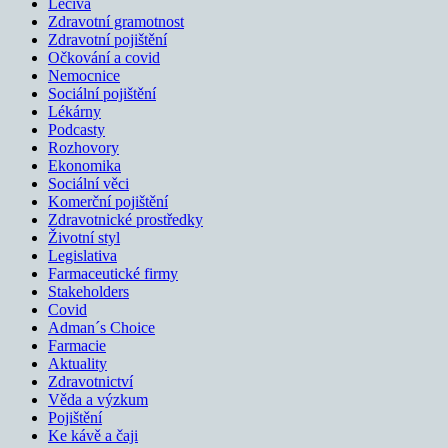
Léčiva
Zdravotní gramotnost
Zdravotní pojištění
Očkování a covid
Nemocnice
Sociální pojištění
Lékárny
Podcasty
Rozhovory
Ekonomika
Sociální věci
Komerční pojištění
Zdravotnické prostředky
Životní styl
Legislativa
Farmaceutické firmy
Stakeholders
Covid
Adman´s Choice
Farmacie
Aktuality
Zdravotnictví
Věda a výzkum
Pojištění
Ke kávě a čaji