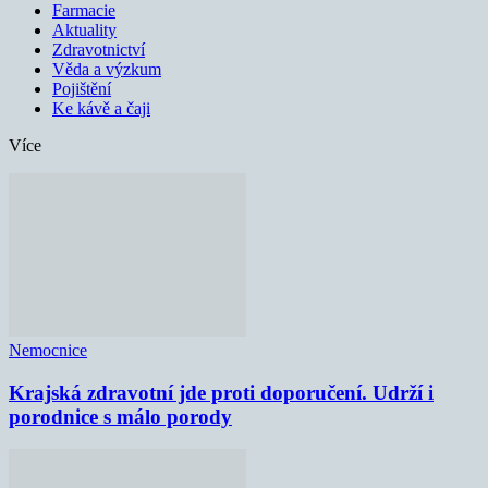
Farmacie
Aktuality
Zdravotnictví
Věda a výzkum
Pojištění
Ke kávě a čaji
Více
Nemocnice
Krajská zdravotní jde proti doporučení. Udrží i
porodnice s málo porody