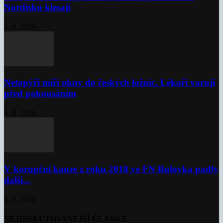
Nordisku klesají
6. 8. 2026
Netopýři míří okny do českých ložnic. Lékaři varují
před pokousáním
6. 8. 2026
V korupční kauze z roku 2018 ve FN Bulovka padly
další...
6. 8. 2026
NEJDISKUTOVANĚJŠÍ ČLÁNKY