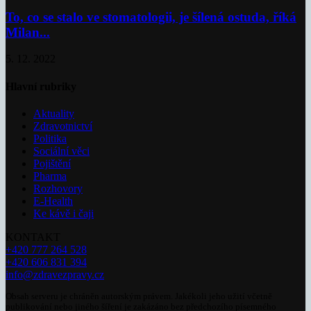
To, co se stalo ve stomatologii, je šílená ostuda, říká
Milan...
5. 12. 2022
Hlavní rubriky
Aktuality
Zdravotnictví
Politika
Sociální věci
Pojištění
Pharma
Rozhovory
E-Health
Ke kávě i čaji
KONTAKT
+420 777 264 528
+420 606 831 394
info@zdravezpravy.cz
Obsah serveru je chráněn autorským právem. Jakékoli jeho užití včetně
publikování nebo jiného šíření je zakázáno bez předchozího písemného