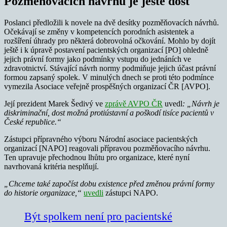
Pozměňovacích návrhů je ještě dost
Poslanci předložili k novele na dvě desítky pozměňovacích návrhů.
Očekávají se změny v kompetencích porodních asistentek a
rozšíření úhrady pro některá dobrovolná očkování. Mohlo by dojít
ještě i k úpravě postavení pacientských organizací [PO] ohledně
jejich právní formy jako podmínky vstupu do jednáních ve
zdravotnictví. Stávající návrh normy podmiňuje jejich účast právní
formou zapsaný spolek. V minulých dnech se proti této podmínce
vymezila Asociace veřejně prospěšných organizací ČR [AVPO].
Její prezident Marek Šedivý ve
zprávě AVPO ČR
uvedl
: „Návrh je
diskriminační, dost možná protiústavní a poškodí tisíce pacientů v
České republice.“
Zástupci přípravného výboru Národní asociace pacientských
organizací [NAPO] reagovali přípravou pozměňovacího návrhu.
Ten upravuje přechodnou lhůtu pro organizace, které nyní
navrhovaná kritéria nesplňují.
„Chceme také započíst dobu existence před změnou právní formy
do historie organizace,“
uvedli
zástupci NAPO.
Být spolkem není pro pacientské