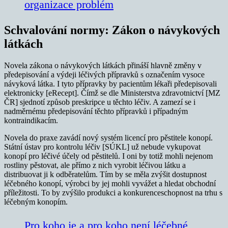
organizace problém
Schvalování normy: Zákon o návykových
látkách
Novela zákona o návykových látkách přináší hlavně změny v
předepisování a výdeji léčivých přípravků s označením vysoce
návyková látka. I tyto přípravky by pacientům lékaři předepisovali
elektronicky [eRecept]. Čímž se dle Ministerstva zdravotnictví [MZ
ČR] sjednotí způsob preskripce u těchto léčiv. A zamezí se i
nadměrnému předepisování těchto přípravků i případným
kontraindikacím.
Novela do praxe zavádí nový systém licencí pro pěstitele konopí.
Státní ústav pro kontrolu léčiv [SÚKL] už nebude vykupovat
konopí pro léčivé účely od pěstitelů. I oni by totiž mohli nejenom
rostliny pěstovat, ale přímo z nich vyrobit léčivou látku a
distribuovat ji k odběratelům. Tím by se měla zvýšit dostupnost
léčebného konopí, výrobci by jej mohli vyvážet a hledat obchodní
příležitosti. To by zvýšilo produkci a konkurenceschopnost na trhu s
léčebným konopím.
Pro koho je a pro koho není léčebné