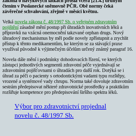
zákona o návykových látkách prošla včera [21.4.] druhým
čtením v Poslanecké sněmovně PČR. Obě normy čeká
závěrečné schvalování, zřejmě v měsíci květnu.
Velká
novela zákona č. 48/1997 Sb. o veřejném zdravotním
pojištění
zásadně mění postup při úhradách inovativních léků a
přípravků na vzácná onemocnění takzvané orphan drugs. Nový
úhradový mechanismus by měl podle novely zpřístupnit a zrychlit
přístup k těmto medikamentům, ke kterým se za stávající praxe
využíval původně k výjimečným účelům určený známý paragraf 16.
Novela dále mění i podmínky dohodovacích řízení, ve kterých
zástupci jednotlivých segmentů zdravotní péče vyjednávají se
zdravotními pojišťovnami o úhradách pro další rok. Dotýká se i
úhrad za péči o pacienty s ortodontickými vadami typu rozštěpy,
vrozené a systémové vady chrupu. Norma také dovoluje zdravotním
sestrám předepisovat některé zdravotnické prostředky a praktikům
rozšiřuje kompetence pro předepisování širšího spektra léků.
Výbor pro zdravotnictví projednal
novelu č. 48/1997 Sb.