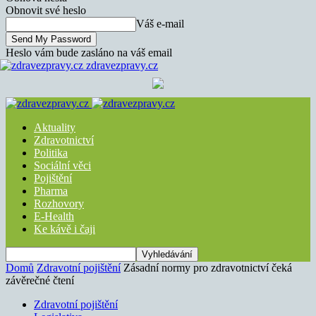
Obnovit své heslo
Váš e-mail
Heslo vám bude zasláno na váš email
zdravezpravy.cz
Aktuality
Zdravotnictví
Politika
Sociální věci
Pojištění
Pharma
Rozhovory
E-Health
Ke kávě i čaji
Domů
Zdravotní pojištění
Zásadní normy pro zdravotnictví čeká
závěrečné čtení
Zdravotní pojištění