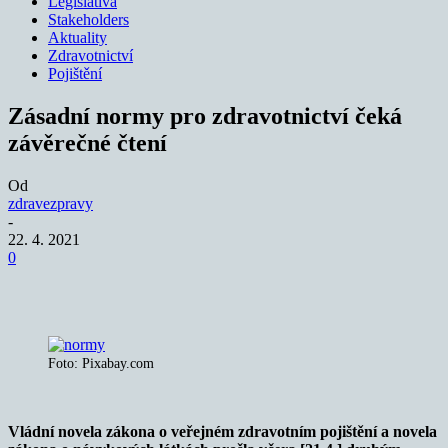
Legislativa
Stakeholders
Aktuality
Zdravotnictví
Pojištění
Zásadní normy pro zdravotnictví čeká
závěrečné čtení
Od
zdravezpravy
-
22. 4. 2021
0
Foto: Pixabay.com
Vládní novela zákona o veřejném zdravotním pojištění a novela