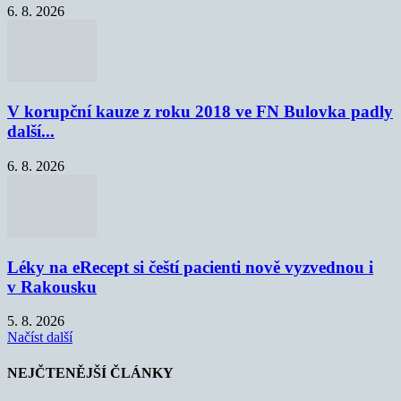
6. 8. 2026
V korupční kauze z roku 2018 ve FN Bulovka padly
další...
6. 8. 2026
Léky na eRecept si čeští pacienti nově vyzvednou i
v Rakousku
5. 8. 2026
Načíst další
NEJČTENĚJŠÍ ČLÁNKY