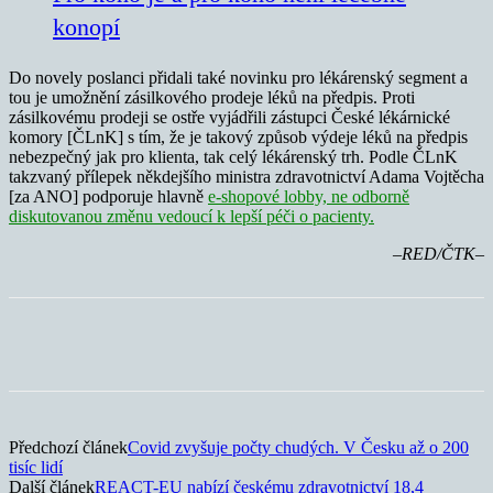
konopí
Do novely poslanci přidali také novinku pro lékárenský segment a
tou je umožnění zásilkového prodeje léků na předpis. Proti
zásilkovému prodeji se ostře vyjádřili zástupci České lékárnické
komory [ČLnK] s tím, že je takový způsob výdeje léků na předpis
nebezpečný jak pro klienta, tak celý lékárenský trh. Podle ČLnK
takzvaný přílepek někdejšího ministra zdravotnictví Adama Vojtěcha
[za ANO] podporuje hlavně
e-shopové lobby, ne odborně
diskutovanou změnu vedoucí k lepší péči o pacienty.
–RED/ČTK–
Předchozí článek
Covid zvyšuje počty chudých. V Česku až o 200
tisíc lidí
Další článek
REACT-EU nabízí českému zdravotnictví 18,4