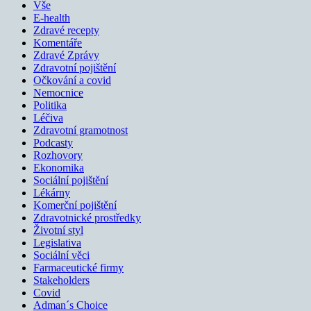
Vše
E-health
Zdravé recepty
Komentáře
Zdravé Zprávy
Zdravotní pojištění
Očkování a covid
Nemocnice
Politika
Léčiva
Zdravotní gramotnost
Podcasty
Rozhovory
Ekonomika
Sociální pojištění
Lékárny
Komerční pojištění
Zdravotnické prostředky
Životní styl
Legislativa
Sociální věci
Farmaceutické firmy
Stakeholders
Covid
Adman´s Choice