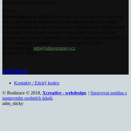
souhlasu Copywrite Company s.r.o.
O NÁS
ZdraveZpravy.cz
přinášejí informace ze zdravotnictví, zdravotní
péče a zdravého životního stylu s přesahem do sociální politiky.
Provozovatelem serveru je Copywrite Company s.r.o. Publikování
nebo další šíření obsahu serveru www.zdravezpravy.cz je bez
souhlasu společnosti Copywrite Company zakázáno. Copyright [c]
2020 Copywrite Company s.r.o. / Copyright [c] ČTK.
Kontaktujte nás:
info@zdravezpravy.cz
SLEDUJTE NÁS
INZERCE
Kontakty / Etický kodex
© Realizace © 2018,
Xcreative - webdesign
. |
Spravovat souhlas s
nastavením osobních údajů
.
adm_sticky