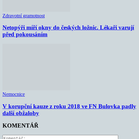
Zdravotní gramotnost
Netopýři míří okny do českých ložnic. Lékaři varují
před pokousáním
Nemocnice
V korupční kauze z roku 2018 ve FN Bulovka padly
další obžaloby
KOMENTÁŘ