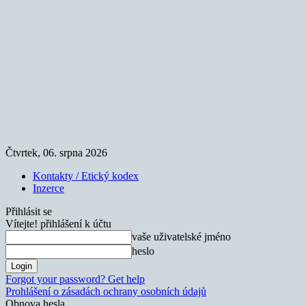
Čtvrtek, 06. srpna 2026
Kontakty / Etický kodex
Inzerce
Přihlásit se
Vítejte! přihlášení k účtu
vaše uživatelské jméno
heslo
Forgot your password? Get help
Prohlášení o zásadách ochrany osobních údajů
Obnova hesla