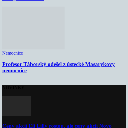
Nemocnice
Profesor Táborský odešel z ústecké Masarykovy
nemocnice
NOVINKY
Ceny akcií Eli Lilly rostou, ale ceny akcií Novo