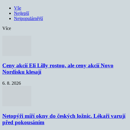
Vše
Nejlepší
Nejpopulárnější
Více
Ceny akcií Eli Lilly rostou, ale ceny akcií Novo
Nordisku klesají
6. 8. 2026
Netopýři míří okny do českých ložnic. Lékaři varují
před pokousáním