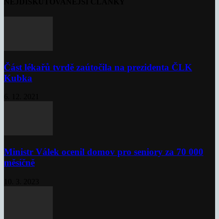
NEJDISKUTOVANĚJŠÍ ČLÁNKY
Část lékařů tvrdě zaútočila na prezidenta ČLK
Kubka
6. 12. 2021
Ministr Válek ocenil domov pro seniory za 70 000
měsíčně
10. 3. 2023