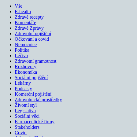
Vše
E-health
Zdravé recepty
Komentáře
Zdravé Zprávy
Zdravotní pojištění
Očkování a covid
Nemocnice
Politika
Léčiva
Zdravotní gramotnost
Rozhovory
Ekonomika
Sociální pojištění
Lékárny
Podcasty
Komerční pojištění
Zdravotnické prostředky
Životní styl
Legislativa
Sociální věci
Farmaceutické firmy
Stakeholders
Covid