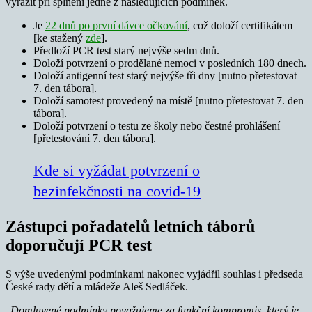
vyrazit při splnění jedné z následujících podmínek.
Je
22 dnů po první dávce očkování
, což doloží certifikátem
[ke stažený
zde
].
Předloží PCR test starý nejvýše sedm dnů.
Doloží potvrzení o prodělané nemoci v posledních 180 dnech.
Doloží antigenní test starý nejvýše tři dny [nutno přetestovat
7. den tábora].
Doloží samotest provedený na místě [nutno přetestovat 7. den
tábora].
Doloží potvrzení o testu ze školy nebo čestné prohlášení
[přetestování 7. den tábora].
Kde si vyžádat potvrzení o
bezinfekčnosti na covid-19
Zástupci pořadatelů letních táborů
doporučují PCR test
S výše uvedenými podmínkami nakonec vyjádřil souhlas i předseda
České rady dětí a mládeže Aleš Sedláček.
„
Domluvené podmínky považujeme za funkční kompromis, který je