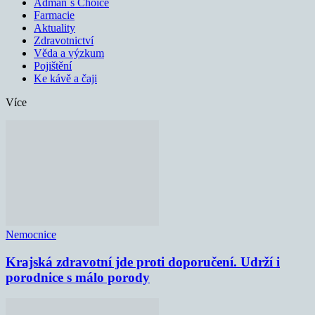
Adman´s Choice
Farmacie
Aktuality
Zdravotnictví
Věda a výzkum
Pojištění
Ke kávě a čaji
Více
Nemocnice
Krajská zdravotní jde proti doporučení. Udrží i
porodnice s málo porody