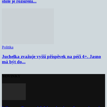
stole je rozšíření...
Politika
Juchelka zvažuje vyšší příspěvek na péči 4+. Jasno
má být do...
NOVINKY