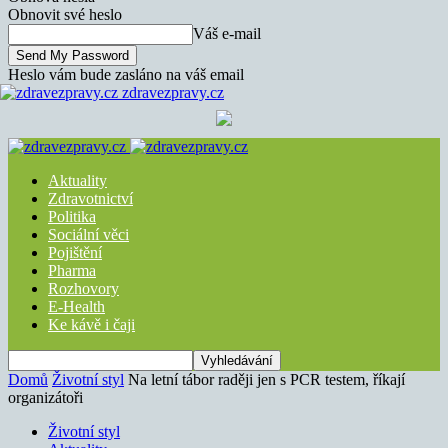
Obnovit své heslo
Váš e-mail
Heslo vám bude zasláno na váš email
zdravezpravy.cz
Aktuality
Zdravotnictví
Politika
Sociální věci
Pojištění
Pharma
Rozhovory
E-Health
Ke kávě i čaji
Domů
Životní styl
Na letní tábor raději jen s PCR testem, říkají
organizátoři
Životní styl