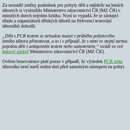
Za neustálé změny podmínek pro pobyty dětí a mládeže na letních
táborech si vysloužilo Ministerstvo zdravotnictví ČR [MZ ČR] v
minulých dnech nejednu kritiku. Nyní to vypadá, že se zástupci
úřadu a organizátorů dětských táborů na frekvenci testování
táborníků dohodli.
„Děti s PCR testem se nebudou muset v průběhu pobytového
letního tábora přetestovat, a to i v případě, že s nimi ve stejný turnus
pojedou děti s antigenním testem nebo samotestem,“
uvádí ve své
tiskové zprávě
Ministerstvo zdravotnictví ČR [MZ ČR].
Ovšem benevolence platí pouze v případě, že výsledek
PCR testu
táborníka není starší sedmi dnů před samotným nástupem na pobyt.