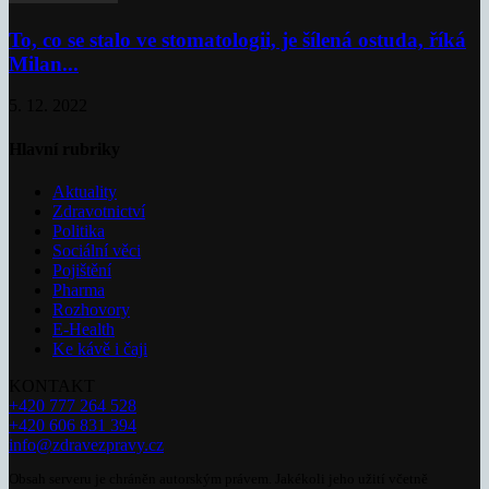
To, co se stalo ve stomatologii, je šílená ostuda, říká
Milan...
5. 12. 2022
Hlavní rubriky
Aktuality
Zdravotnictví
Politika
Sociální věci
Pojištění
Pharma
Rozhovory
E-Health
Ke kávě i čaji
KONTAKT
+420 777 264 528
+420 606 831 394
info@zdravezpravy.cz
Obsah serveru je chráněn autorským právem. Jakékoli jeho užití včetně