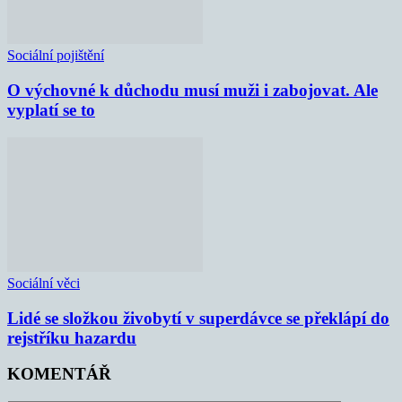
Sociální pojištění
O výchovné k důchodu musí muži i zabojovat. Ale
vyplatí se to
Sociální věci
Lidé se složkou živobytí v superdávce se překlápí do
rejstříku hazardu
KOMENTÁŘ