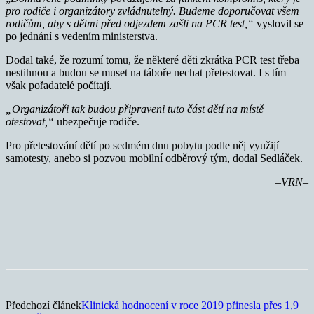
pro rodiče i organizátory zvládnutelný. Budeme doporučovat všem
rodičům, aby s dětmi před odjezdem zašli na PCR test,“
vyslovil se
po jednání s vedením ministerstva.
Dodal také, že rozumí tomu, že některé děti zkrátka PCR test třeba
nestihnou a budou se muset na táboře nechat přetestovat. I s tím
však pořadatelé počítají.
„Organizátoři tak budou připraveni tuto část dětí na místě
otestovat,“
ubezpečuje rodiče.
Pro přetestování dětí po sedmém dnu pobytu podle něj využijí
samotesty, anebo si pozvou mobilní odběrový tým, dodal Sedláček.
–VRN–
Předchozí článek
Klinická hodnocení v roce 2019 přinesla přes 1,9