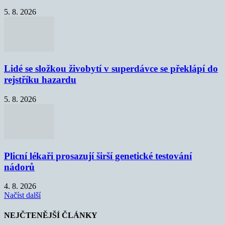
5. 8. 2026
Lidé se složkou živobytí v superdávce se překlápí do
rejstříku hazardu
5. 8. 2026
Plicní lékaři prosazují širší genetické testování
nádorů
4. 8. 2026
Načíst další
NEJČTENĚJŠÍ ČLÁNKY