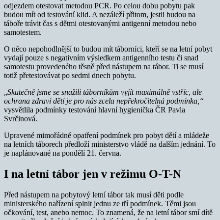
odjezdem otestovat metodou PCR. Po celou dobu pobytu pak
budou mít od testování klid. A nezáleží přitom, jestli budou na
táboře trávit čas s dětmi otestovanými antigenní metodou nebo
samotestem.
O něco nepohodlnější to budou mít táborníci, kteří se na letní pobyt
vydají pouze s negativním výsledkem antigenního testu či snad
samotestu provedeného těsně před nástupem na tábor. Ti se musí
totiž přetestovávat po sedmi dnech pobytu.
„
Skutečně jsme se snažili táborníkům vyjít maximálně vstříc, ale
ochrana zdraví dětí je pro nás zcela nepřekročitelná podmínka,“
vysvětlila podmínky testování hlavní hygienička ČR Pavla
Svrčinová.
Upravené mimořádné opatření podmínek pro pobyt dětí a mládeže
na letních táborech předloží ministerstvo vládě na dalším jednání. To
je naplánované na pondělí 21. června.
I na letní tábor jen v režimu O-T-N
Před nástupem na pobytový letní tábor tak musí děti podle
ministerského nařízení splnit jednu ze tří podmínek. Těmi jsou
očkování, test, anebo nemoc. To znamená, že na letní tábor smí dítě