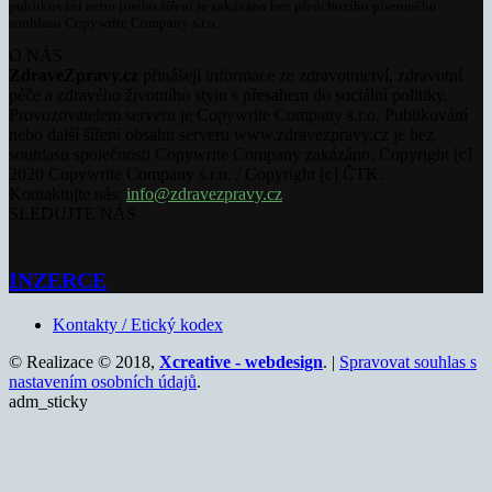
publikování nebo jiného šíření je zakázáno bez předchozího písemného
souhlasu Copywrite Company s.r.o.
O NÁS
ZdraveZpravy.cz
přinášejí informace ze zdravotnictví, zdravotní
péče a zdravého životního stylu s přesahem do sociální politiky.
Provozovatelem serveru je Copywrite Company s.r.o. Publikování
nebo další šíření obsahu serveru www.zdravezpravy.cz je bez
souhlasu společnosti Copywrite Company zakázáno. Copyright [c]
2020 Copywrite Company s.r.o. / Copyright [c] ČTK.
Kontaktujte nás:
info@zdravezpravy.cz
SLEDUJTE NÁS
INZERCE
Kontakty / Etický kodex
© Realizace © 2018,
Xcreative - webdesign
. |
Spravovat souhlas s
nastavením osobních údajů
.
adm_sticky