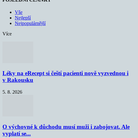
Vše
Nejlepší
Nejpopulárnější
Více
Léky na eRecept si čeští pacienti nově vyzvednou i
v Rakousku
5. 8. 2026
O výchovné k důchodu musí muži i zabojovat. Ale
vyplatí se...