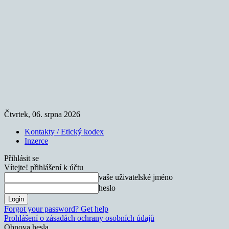
Čtvrtek, 06. srpna 2026
Kontakty / Etický kodex
Inzerce
Přihlásit se
Vítejte! přihlášení k účtu
vaše uživatelské jméno
heslo
Forgot your password? Get help
Prohlášení o zásadách ochrany osobních údajů
Obnova hesla