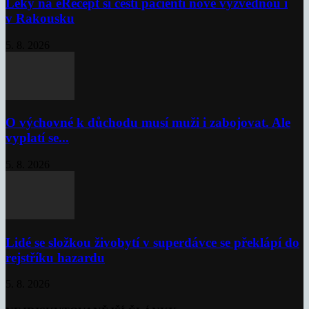
Léky na eRecept si čeští pacienti nově vyzvednou i
v Rakousku
5. 8. 2026
O výchovné k důchodu musí muži i zabojovat. Ale
vyplatí se...
5. 8. 2026
Lidé se složkou živobytí v superdávce se překlápí do
rejstříku hazardu
5. 8. 2026