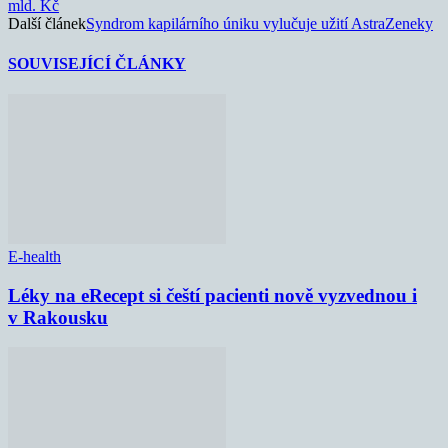
mld. Kč
Další článek
Syndrom kapilárního úniku vylučuje užití AstraZeneky
SOUVISEJÍCÍ ČLÁNKY
E-health
Léky na eRecept si čeští pacienti nově vyzvednou i
v Rakousku